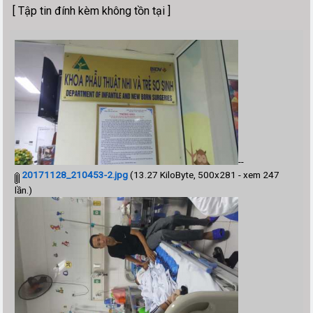
[ Tập tin đính kèm không tồn tại ]
--
20171128_210453-2.jpg
(13.27 KiloByte, 500x281 - xem 247
lần.)