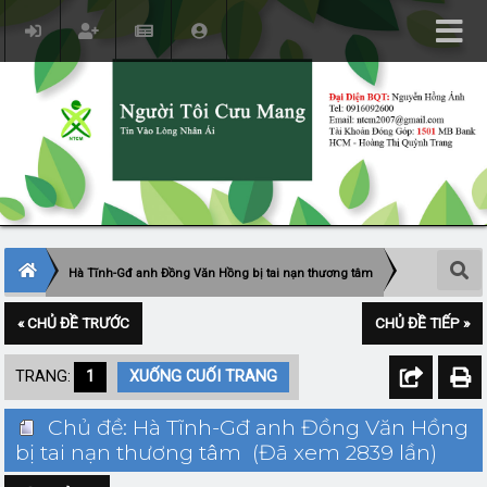
Hà Tĩnh-Gđ anh Đồng Văn Hồng bị tai nạn thương tâm
« CHỦ ĐỀ TRƯỚC
CHỦ ĐỀ TIẾP »
TRANG:
1
XUỐNG CUỐI TRANG
Chủ đề: Hà Tĩnh-Gđ anh Đồng Văn Hồng
bị tai nạn thương tâm (Đã xem 2839 lần)