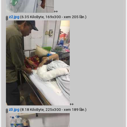
++
z2.jpg
(6.35 KiloByte, 169x300 - xem 205 lần.)
++
z3.jpg
(8.18 KiloByte, 225x300 - xem 189 lần.)