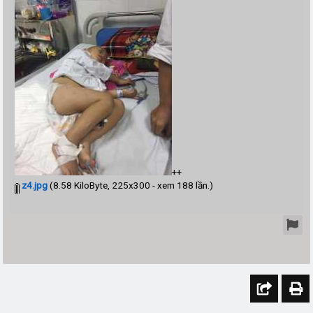
++
z4.jpg
(8.58 KiloByte, 225x300 - xem 188 lần.)