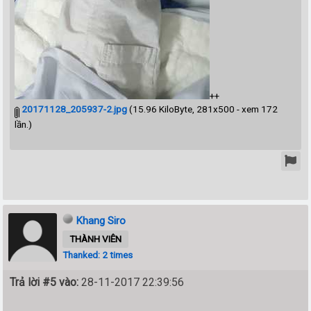
++
20171128_205937-2.jpg
(15.96 KiloByte, 281x500 - xem 172
lần.)
Khang Siro
THÀNH VIÊN
Thanked: 2 times
Trả lời #5 vào:
28-11-2017 22:39:56