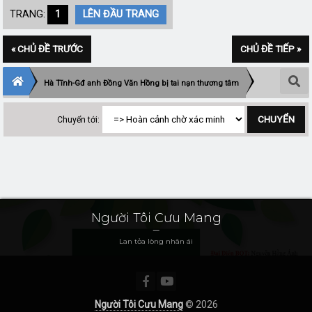
TRANG:
1
LÊN ĐẦU TRANG
« CHỦ ĐỀ TRƯỚC
CHỦ ĐỀ TIẾP »
Hà Tĩnh-Gđ anh Đồng Văn Hồng bị tai nạn thương tâm
Chuyển tới:
Người Tôi Cưu Mang
Lan tỏa lòng nhân ái
Người Tôi Cưu Mang
© 2026