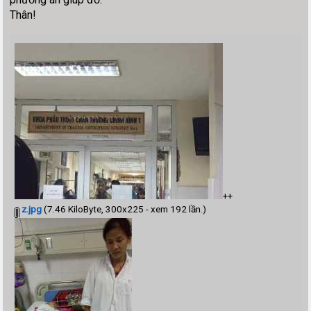
Thân!
++
z.jpg
(7.46 KiloByte, 300x225 - xem 192 lần.)