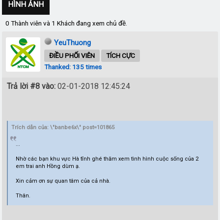
HÌNH ẢNH
0 Thành viên và 1 Khách đang xem chủ đề.
YeuThuong
ĐIỀU PHỐI VIÊN
TÍCH CỰC
Thanked: 135 times
Trả lời #8 vào:
02-01-2018 12:45:24
Trích dẫn của: \"banbe6x\" post=101865
...
Nhờ các bạn khu vực Hà tĩnh ghé thăm xem tình hình cuộc sống của 2
em trai anh Hồng dùm ạ.
Xin cảm ơn sự quan tâm của cả nhà.
Thân.