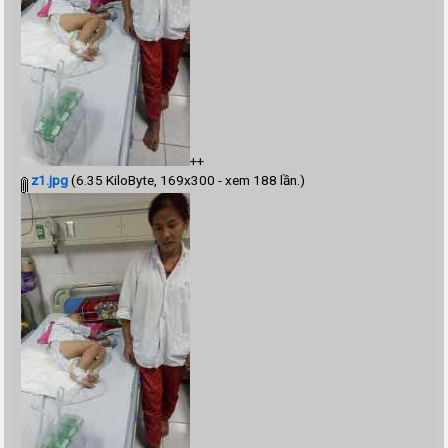
++
z1.jpg
(6.35 KiloByte, 169x300 - xem 188 lần.)