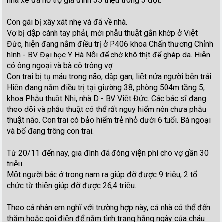
nhà xe đã hỗ trợ gia đình 35 triệu trong 3 đợt.
Con gái bị xây xát nhẹ và đã về nhà.
Vợ bị dập cánh tay phải, mới phẫu thuật gắn khớp ở Việt
Đức, hiện đang nằm điều trị ở P406 khoa Chấn thương Chỉnh
hình - BV Đại học Y Hà Nội để chờ khô thịt để ghép da. Hiện
có ông ngoại và bà cô trông vợ.
Con trai bị tụ máu trong não, dập gan, liệt nửa người bên trái.
Hiện đang nằm điều trị tại giường 38, phòng 504m tầng 5,
khoa Phẫu thuật Nhi, nhà D - BV Việt Đức. Các bác sĩ đang
theo dõi và phẫu thuật có thể rất nguy hiểm nên chưa phẫu
thuật não. Con trai có bảo hiểm trẻ nhỏ dưới 6 tuổi. Bà ngoại
và bố đang trông con trai.
Từ 20/11 đến nay, gia đình đã đóng viện phí cho vợ gần 30
triệu.
Một người bác ở trong nam ra giúp đỡ được 9 triêu, 2 tổ
chức từ thiện giúp đỡ được 26,4 triệu.
Theo cá nhân em nghĩ với trường hợp này, cả nhà có thể đến
thăm hoặc gọi điện để nắm tình trạng hằng ngày của cháu