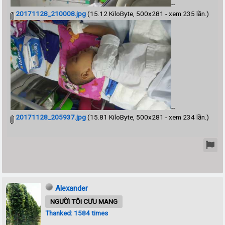
--
20171128_210008.jpg
(15.12 KiloByte, 500x281 - xem 235 lần.)
--
20171128_205937.jpg
(15.81 KiloByte, 500x281 - xem 234 lần.)
Alexander
NGƯỜI TÔI CƯU MANG
Thanked: 1584 times