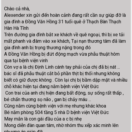
Chào cả nhà,
Alexender xin gửi đến hoàn cảnh đang rất cần sự giúp đỡ là
gia đình a Đồng Văn Hồng 31 tuổi quê ở Thạch Bàn Thạch
Hàn Hà Tĩnh
Trên đường gia đình bắt xe khách về quê ngoại, thì bị xe tải
mất phanh và đâm vào xe khách, Tại nạn thương tâm đã làm
gia đình anh bị trọng thương nặng trong đó
A Đồng Văn Hồng bị đứt động mạch vừa phẫu thuật hôm
qua tại bệnh viện vinh
Còn vợ a là chị Định Linh cánh tay phải của chị đã bị nát ...
bác sĩ đã phẫu thuật cắt bỏ phần thịt bị thối nhưng không
biết có giữ được không . Còn lại chị bị bầm dập mặt và nhiều
chỗ khác hiện tại đang nằm bệnh viện Việt Đức
Con trai của anh chị hiện đang bất động, sự sống rất thấp ,
bé chấn thương sọ não , gan bị chảy máu ...
Cũng nằm cùng bệnh viện với mẹ nhưng khác khoa
Bé nằm phòng 504 tầng 5 nhà D bệnh viện Việt Đức
May mắn là con gái đầu của a c bị nhẹ
Mong diễn đàn quan tâm, nhờ nhóm thu xếp xác minh lên
phương án giúp đỡ.