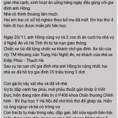
gian nhà cạnh, sinh hoạt ăn uống hàng ngày đều gùng với gia
đình anh Hồng.
Nhà có thỉnh thoảng làm muối.
Hai em trai có sổ hộ nghèo theo bố mẹ đã mất. Em trai thứ 4
hiện đi học được miễn phí tiền học.
Ngày 20/11, anh Hồng cùng vợ và 2 con đi ăn cưới họ nhà vợ
ở Nghệ An về Hà Tĩnh thì bị tai nạn giao thông.
Chiếc xe tải đã tông chiếc xe khách chở gia đình. Xe tải của
cty TM Khoảng sản Trung Hải Nghệ An, xe khách của nhà xe
Điệp Phúc - Thạch Hà.
Sau vụ tai nạn chỉ gia đình nhà anh Hồng bị nặng nhất, hai
nhà xe đã hỗ trợ gia đình 35 triệu trong 3 đợt.
Con gái bị xây xát nhẹ và đã về nhà.
Vợ bị dập cánh tay phải, mới phẫu thuật gắn khớp ở Việt
Đức, hiện đang nằm điều trị ở P406 khoa Chấn thương Chỉnh
hình - BV Đại học Y Hà Nội để chờ khô thịt để ghép da. Hiện
có ông ngoại và bà cô trông vợ.
Con trai bị tụ máu trong não, dập gan, liệt nửa người bên trái.