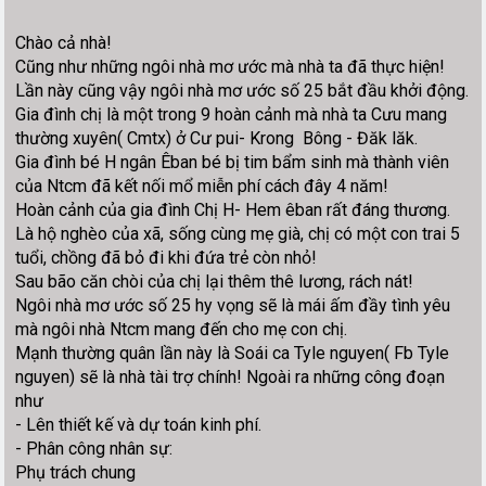
Chào cả nhà!
Cũng như những ngôi nhà mơ ước mà nhà ta đã thực hiện!
Lần này cũng vậy ngôi nhà mơ ước số 25 bắt đầu khởi động.
Gia đình chị là một trong 9 hoàn cảnh mà nhà ta Cưu mang
thường xuyên( Cmtx) ở Cư pui- Krong Bông - Đăk lăk.
Gia đình bé H ngân Êban bé bị tim bẩm sinh mà thành viên
của Ntcm đã kết nối mổ miễn phí cách đây 4 năm!
Hoàn cảnh của gia đình Chị H- Hem êban rất đáng thương.
Là hộ nghèo của xã, sống cùng mẹ già, chị có một con trai 5
tuổi, chồng đã bỏ đi khi đứa trẻ còn nhỏ!
Sau bão căn chòi của chị lại thêm thê lương, rách nát!
Ngôi nhà mơ ước số 25 hy vọng sẽ là mái ấm đầy tình yêu
mà ngôi nhà Ntcm mang đến cho mẹ con chị.
Mạnh thường quân lần này là Soái ca Tyle nguyen( Fb Tyle
nguyen) sẽ là nhà tài trợ chính! Ngoài ra những công đoạn
như
- Lên thiết kế và dự toán kinh phí.
- Phân công nhân sự:
Phụ trách chung