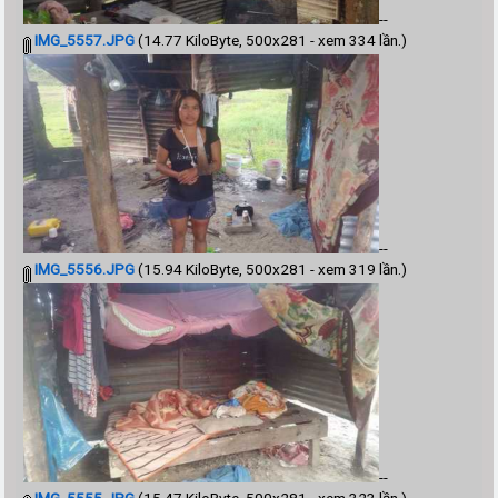
--
IMG_5557.JPG
(14.77 KiloByte, 500x281 - xem 334 lần.)
--
IMG_5556.JPG
(15.94 KiloByte, 500x281 - xem 319 lần.)
--
IMG_5555.JPG
(15.47 KiloByte, 500x281 - xem 323 lần.)