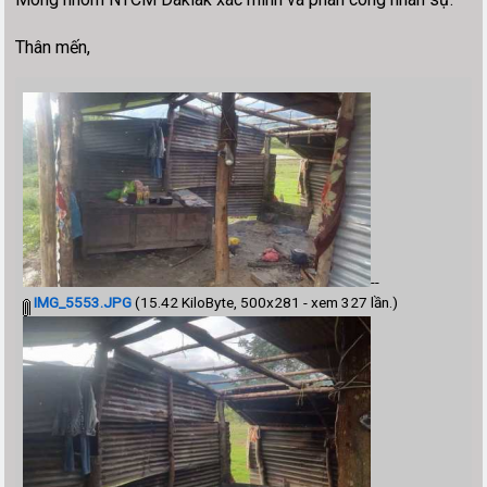
Thân mến,
--
IMG_5553.JPG
(15.42 KiloByte, 500x281 - xem 327 lần.)