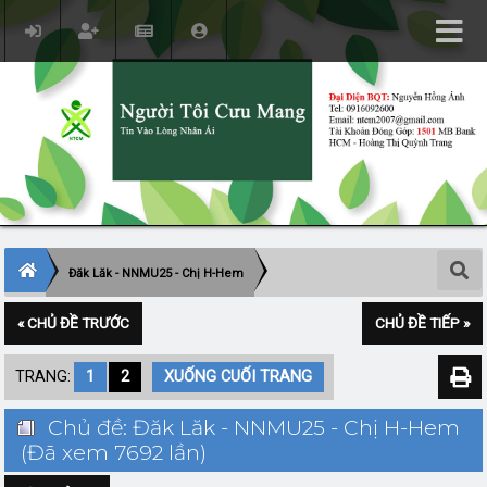
Đăk Lăk - NNMU25 - Chị H-Hem
« CHỦ ĐỀ TRƯỚC
CHỦ ĐỀ TIẾP »
TRANG:
1
2
XUỐNG CUỐI TRANG
Chủ đề: Đăk Lăk - NNMU25 - Chị H-Hem
(Đã xem 7692 lần)