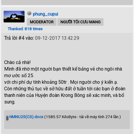
phung_cupui
MODERATOR
NGƯỜI TÔI CƯU MANG
Thanked: 818 times
Trả lời #4 vào:
09-12-2017 13:42:29
Chào cả nhà!
Mình đã nhờ một người bạn thiết kế bảng vẻ cho ngôi nhà
mơ ước số 25.
với chi phí dự tính khoảng 50tr . Mọi người cho ý kiến ạ.
Còn những thủ tục về sở hữu đất ở tuần tới các bạn ở đoàn
thanh niên của Huyện đoàn Krong Bông sẽ xác minh, và bổ
sung.
NMNU25(CS).docx
(1585.57 KiloByte - tải về máy tính 274 lần.)