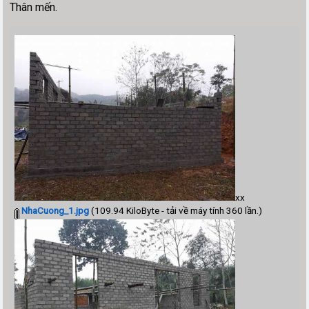
Thân mến.
xx
NhaCuong_1.jpg
(109.94 KiloByte - tải về máy tính 360 lần.)