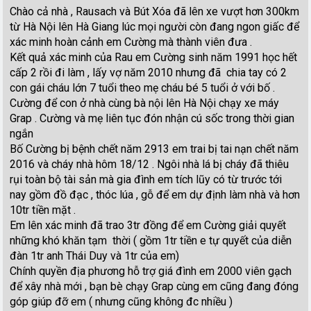
Chào cả nhà , Rausach và Bút Xóa đã lên xe vượt hơn 300km
từ Hà Nội lên Hà Giang lúc mọi người còn đang ngon giấc để
xác minh hoàn cảnh em Cường mà thành viên đưa .
Kết quả xác minh của Rau em Cường sinh năm 1991 học hết
cấp 2 rồi đi làm , lấy vợ năm 2010 nhưng đã chia tay có 2
con gái cháu lớn 7 tuổi theo mẹ cháu bé 5 tuổi ở với bố .
Cường để con ở nhà cùng bà nội lên Hà Nội chạy xe máy
Grap . Cường và mẹ liên tục đón nhận cú sốc trong thời gian
ngắn
Bố Cường bị bệnh chết năm 2913 em trai bị tai nạn chết năm
2016 và cháy nhà hôm 18/12 . Ngôi nhà lá bị cháy đã thiêu
rụi toàn bộ tài sản mà gia đình em tích lũy có từ trước tới
nay gồm đồ đạc , thóc lúa , gỗ để em dự định làm nhà và hơn
10tr tiền mặt .
Em lên xác minh đã trao 3tr đồng để em Cường giải quyết
những khó khăn tạm thời ( gồm 1tr tiền e tự quyết của diễn
đàn 1tr anh Thái Duy và 1tr của em)
Chính quyền địa phương hỗ trợ giá đình em 2000 viên gạch
để xây nhà mới , bạn bè chạy Grap cùng em cũng đang đóng
góp giúp đỡ em ( nhưng cũng không đc nhiều )