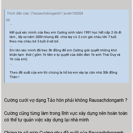
Trích dẫn của: \"rausachdonganh\" post=102324
...
Kết quả xác minh của Rau em Cường sinh năm 1991 học hết cấp 2 rồi đi
làm , lấy vợ năm 2000 nhưng đã chia tay có 2 con gái cháu lớn 7 tuổi
theo mẹ cháu bé 5 tuổi ở với bố .
...
Em lên xác minh đã trao 3tr đồng để em Cường giải quyết những khó
khăn tạm thời ( gồm 1tr tiền e tự quyết của diễn đàn 1tr anh Thái Duy và
1tr của em)
...
Theo đề suất của em thì chúng ta hỗ trợ em xây lại căn nhà 30tr đồng
Thân !
Cường cưới vợ dạng Tảo hôn phải không Rausachdonganh ?
Cường cũng từng làm trong lĩnh vực xây dựng nên hoàn toàn
có thể tự quản việc xây dựng lại nhà mình.
Chúng ta sẽ giúp Cường như đề xuất của Rausachdonganh