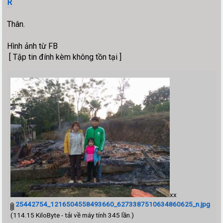
R
Thân.
Hình ảnh từ FB
[ Tập tin đính kèm không tồn tại ]
xx
25442754_1216504558493660_6273387510634860625_n.jpg
(114.15 KiloByte - tải về máy tính 345 lần.)