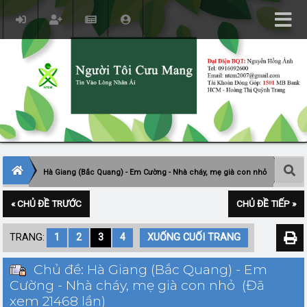
Hà Giang (Bắc Quang) - Em Cường - Nhà cháy, mẹ già con nhỏ
« CHỦ ĐỀ TRƯỚC
CHỦ ĐỀ TIẾP »
TRANG:
1
2
3
4
XUỐNG CUỐI TRANG
Chủ đề: Hà Giang (Bắc Quang) - Em
Cường - Nhà cháy, mẹ già con nhỏ (Đã
xem 21468 lần)