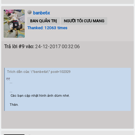
banbe6x
BAN QUẢN TRỊ
NGƯỜI TÔI CƯU MANG
Thanked: 12063 times
Trả lời #9 vào:
24-12-2017 00:32:06
Trích dẫn của: \"banbe6x\" post=102329
...
...
Các bạn cập nhật hình ảnh dùm nhé.
Thân.