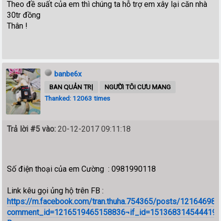
Theo đề suất của em thì chúng ta hỗ trợ em xây lại căn nhà
30tr đồng
Thân !
banbe6x
BAN QUẢN TRỊ
NGƯỜI TÔI CƯU MANG
Thanked: 12063 times
Trả lời #5 vào:
20-12-2017 09:11:18
Số điện thoại của em Cường : 0981990118
Link kêu gọi ủng hộ trên FB :
https://m.facebook.com/tran.thuha.754365/posts/12164698
comment_id=1216519465158836¬if_id=1513683145444198¬