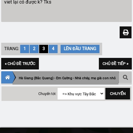
viet lại có được k? Tks
TRANG:
1
2
3
4
LÊN ĐẦU TRANG
« CHỦ ĐỀ TRƯỚC
CHỦ ĐỀ TIẾP »
Hà Giang (Bắc Quang) - Em Cường - Nhà cháy, mẹ già con nhỏ
Chuyển tới: