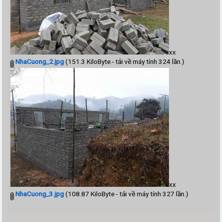
xx
NhaCuong_2.jpg
(151.3 KiloByte - tải về máy tính 324 lần.)
xx
NhaCuong_3.jpg
(108.87 KiloByte - tải về máy tính 327 lần.)