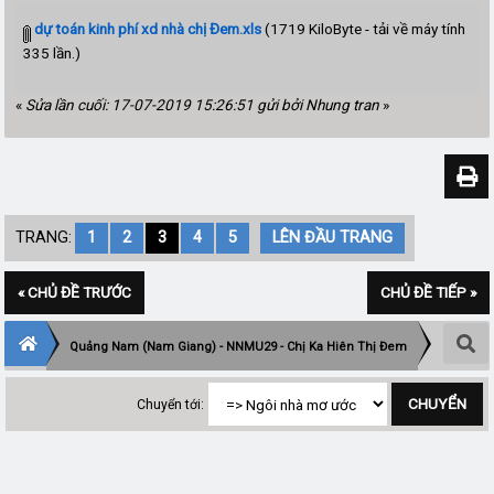
dự toán kinh phí xd nhà chị Đem.xls
(1719 KiloByte - tải về máy tính
335 lần.)
«
Sửa lần cuối: 17-07-2019 15:26:51 gửi bởi Nhung tran
»
TRANG:
1
2
3
4
5
LÊN ĐẦU TRANG
« CHỦ ĐỀ TRƯỚC
CHỦ ĐỀ TIẾP »
Quảng Nam (Nam Giang) - NNMU29 - Chị Ka Hiên Thị Đem
Chuyển tới: