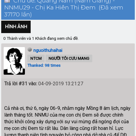
Chủ đề: Quảng Nam (Nam Giang) -
NNMU29 - Chị Ka Hiên Thị Đem (Đã xem
37170 lần)
HÌNH ẢNH
0 Thành viên và 1 Khách đang xem chủ đề.
nguoithuhaihai
NTCM
NGƯỜI TÔI CƯU MANG
Thanked: 98 times
Trả lời #31 vào:
04-09-2019 13:21:27
Cả nhà ơi, thứ 6, ngày 06-9, nhằm ngày Mồng 8 âm lịch, ngày
lành tháng tốt. NNMU của mẹ con chị Đem sẽ được chính
thức khởi công xây dựng.với sự vui mừng đã ngóng đợi của
mẹ con chị Đem từ rất lâu. Dân làng cũng rất hoan hỉ. Lực
lượng thanh niên tình nguyện bỏ công phá dở nhà cũ để DĐ