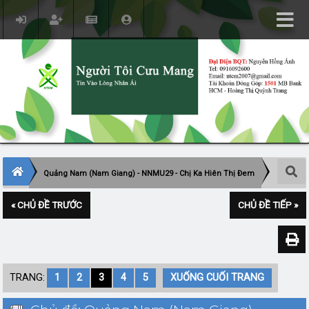
Quảng Nam (Nam Giang) - NNMU29 - Chị Ka Hiên Thị Đem
« CHỦ ĐỀ TRƯỚC
CHỦ ĐỀ TIẾP »
TRANG:
1
2
3
4
5
XUỐNG CUỐI TRANG