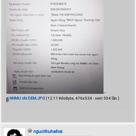
--
NNMU chi DEM.JPG
(12.11 KiloByte, 476x524 - xem 534 lần.)
nguoithuhaihai