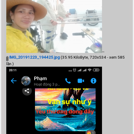
--
IMG_20191223_194425.jpg
(35.95 KiloByte, 720x534 - xem 585
lần.)