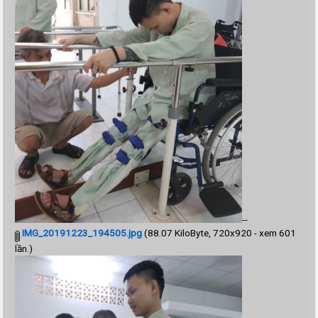
--
IMG_20191223_194505.jpg
(88.07 KiloByte, 720x920 - xem 601
lần.)