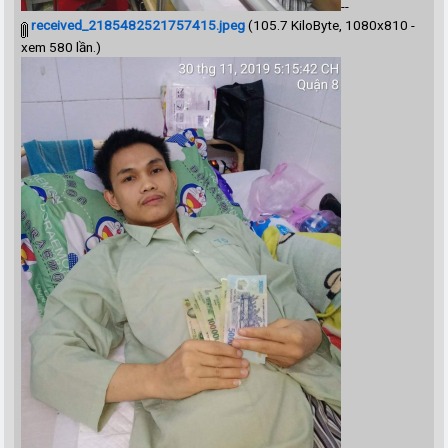
--
received_2185482521757415.jpeg
(105.7 KiloByte, 1080x810 -
xem 580 lần.)