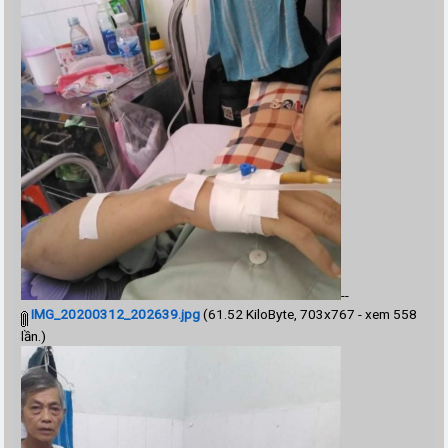
--
IMG_20200312_202639.jpg
(61.52 KiloByte, 703x767 - xem 558
lần.)