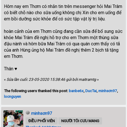
Hôm nay em Thơm có nhắn tin trên messenger hỏi Mai Trâm
có biết chỗ nào cho sữa uống không chị Xin cho em uống để
em bồi dưỡng sức khỏe để có sức tập vật lý trị liệu.
hoàn cảnh của em Thơm cũng đang cần sữa để bổ sung sức
khỏe Mai Trâm đề nghị hỗ trợ cho em Thơm một thùng sữa
đậu nành và hôm bữa Mai Trâm có qua quán cơm thấy có tã
của anh Hùng ủng hộ Mai Trâm đề nghị thêm 2 bịch tã tặng
em Thơm.
Thân ♥️
«
Sửa lần cuối: 23-05-2020 15:38:46 gửi bởi maitramtg
»
The following users thanked this post:
banbe6x
,
DucTai
,
minhsơn97
,
locnguyen
minhsơn97
ĐIỀU PHỐI VIÊN
NGƯỜI TÔI CƯU MANG