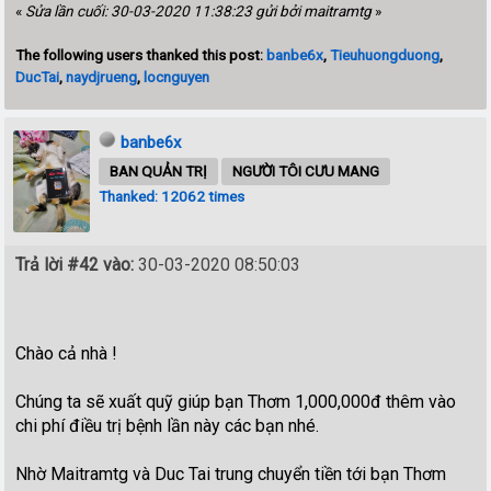
«
Sửa lần cuối: 30-03-2020 11:38:23 gửi bởi maitramtg
»
The following users thanked this post:
banbe6x
,
Tieuhuongduong
,
DucTai
,
naydjrueng
,
locnguyen
banbe6x
BAN QUẢN TRỊ
NGƯỜI TÔI CƯU MANG
Thanked: 12062 times
Trả lời #42 vào:
30-03-2020 08:50:03
Chào cả nhà !
Chúng ta sẽ xuất quỹ giúp bạn Thơm 1,000,000đ thêm vào
chi phí điều trị bệnh lần này các bạn nhé.
Nhờ Maitramtg và Duc Tai trung chuyển tiền tới bạn Thơm