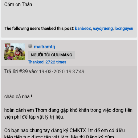
Cảm ơn Thân
The following users thanked this post:
banbe6x
,
naydjrueng
,
locnguyen
maitramtg
NGƯỜI TÔI CƯU MANG
Thanked: 2722 times
Trả lời #39 vào:
19-03-2020 19:37:49
chào cả nhà !
hoàn cảnh em Thơm đang gặp khó khăn trong việc đóng tiền
viện phí để tập vật lý trị liệu.
Có bạn nào chung tay đăng ký CMKTX 1tr để em có điều
kiện tiếp tục được tập vật lý trị liệu thì Đăng ký dùm