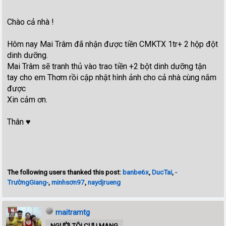
Chào cả nhà !
Hôm nay Mai Trâm đã nhận được tiền CMKTX 1tr+ 2 hộp đột
dinh dưỡng.
Mai Trâm sẽ tranh thủ vào trao tiền +2 bột dinh dưỡng tận
tay cho em Thơm rồi cập nhật hình ảnh cho cả nhà cùng nắm
được
Xin cảm ơn.
Thân ♥️
The following users thanked this post:
banbe6x
,
DucTai
,
-
TrườngGiang-
,
minhsơn97
,
naydjrueng
maitramtg
NGƯỜI TÔI CƯU MANG