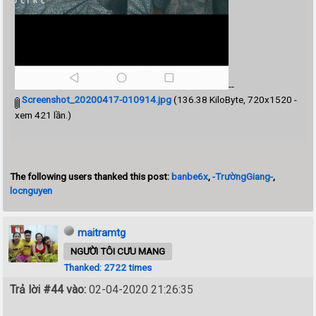
--
Screenshot_20200417-010914.jpg
(136.38 KiloByte, 720x1520 -
xem 421 lần.)
The following users thanked this post:
banbe6x
,
-TrườngGiang-
,
locnguyen
maitramtg
NGƯỜI TÔI CƯU MANG
Thanked: 2722 times
Trả lời #44 vào:
02-04-2020 21:26:35