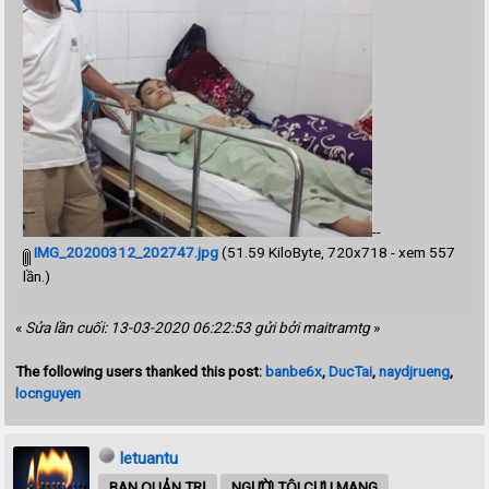
--
IMG_20200312_202747.jpg
(51.59 KiloByte, 720x718 - xem 557
lần.)
«
Sửa lần cuối: 13-03-2020 06:22:53 gửi bởi maitramtg
»
The following users thanked this post:
banbe6x
,
DucTai
,
naydjrueng
,
locnguyen
letuantu
BAN QUẢN TRỊ
NGƯỜI TÔI CƯU MANG