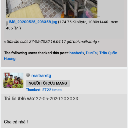
--
IMG_20200525_203358.jpg
(174.75 KiloByte, 1080x1440 - xem
405 lần.)
«
Sửa lần cuối: 27-05-2020 16:09:17 gửi bởi maitramtg
»
The following users thanked this post:
banbe6x
,
DucTai
,
Trần Quốc
Hương
maitramtg
NGƯỜI TÔI CƯU MANG
Thanked: 2722 times
Trả lời #46 vào:
22-05-2020 20:30:33
Cha cả nhà !