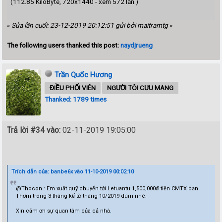
(112.85 KiloByte, 720x1440 - xem 572 lần.)
«
Sửa lần cuối: 23-12-2019 20:12:51 gửi bởi maitramtg
»
The following users thanked this post:
naydjrueng
Trần Quốc Hương
ĐIỀU PHỐI VIÊN
NGƯỜI TÔI CƯU MANG
Thanked: 1789 times
Trả lời #34 vào:
02-11-2019 19:05:00
Trích dẫn của: banbe6x vào 11-10-2019 00:02:10
@Thocon : Em xuất quỹ chuyển tới Letuantu 1,500,000đ tiền CMTX bạn
Thơm trong 3 tháng kể từ tháng 10/2019 dùm nhé.
Xin cảm ơn sự quan tâm của cả nhà.