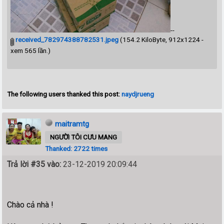
--
received_782974388782531.jpeg
(154.2 KiloByte, 912x1224 -
xem 565 lần.)
The following users thanked this post:
naydjrueng
maitramtg
NGƯỜI TÔI CƯU MANG
Thanked: 2722 times
Trả lời #35 vào:
23-12-2019 20:09:44
Chào cả nhà !