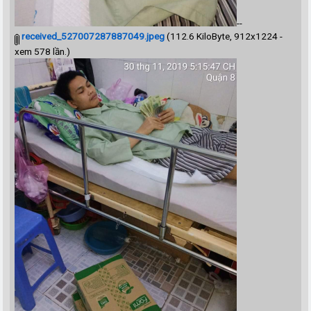
--
received_527007287887049.jpeg
(112.6 KiloByte, 912x1224 -
xem 578 lần.)