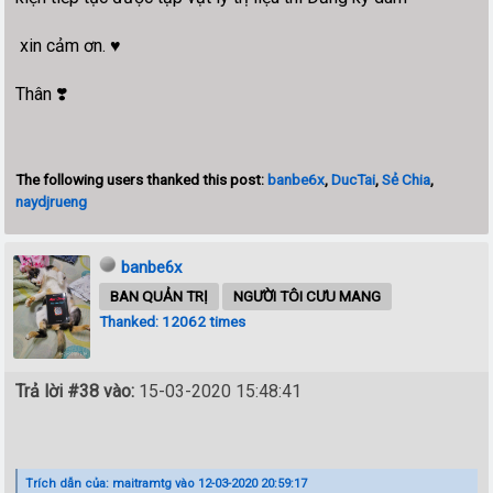
xin cảm ơn. ♥️
Thân ❣️
The following users thanked this post:
banbe6x
,
DucTai
,
Sẻ Chia
,
naydjrueng
banbe6x
BAN QUẢN TRỊ
NGƯỜI TÔI CƯU MANG
Thanked: 12062 times
Trả lời #38 vào:
15-03-2020 15:48:41
Trích dẫn của: maitramtg vào 12-03-2020 20:59:17