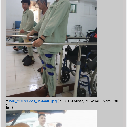
--
IMG_20191223_194448.jpg
(75.78 KiloByte, 705x948 - xem 598
lần.)