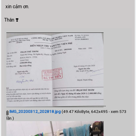
xin cảm ơn.
Thân ❣️
--
IMG_20200312_202818.jpg
(49.47 KiloByte, 642x495 - xem 573
lần.)