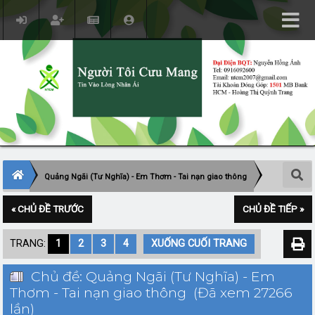
Quảng Ngãi (Tư Nghĩa) - Em Thơm - Tai nạn giao thông
« CHỦ ĐỀ TRƯỚC
CHỦ ĐỀ TIẾP »
TRANG:
1
2
3
4
XUỐNG CUỐI TRANG
Chủ đề: Quảng Ngãi (Tư Nghĩa) - Em
Thơm - Tai nạn giao thông (Đã xem 27266
lần)