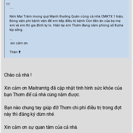
.....
Nên Mai Trâm mong quý Mạnh thường Quân cùng cả nhà CMKTX 1 triệu.
Đóng viện phí bệnh viện để em tiếp điều trị bệnh Còn tiền ăn của ba mẹ
em và em thì gia đình tự lo. Hiện tại em Thơm đang nằm phòng số 8 pha
tủy sống.
...
xin cảm ơn.
Thân ❣️
Chào cả nhà !
Xin cảm ơn Maitramtg đã cập nhật tình hình sức khỏe của
bạn Thơm để cả nhà cùng nắm được.
Bạn nào chung tay giúp đỡ Thơm chi phí điều trị trong đợt
này thì đăng ký dùm nhé.
Xin cảm ơn sự quan tâm của cả nhà.