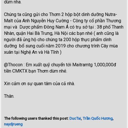
dùm nha.
Chúng ta cũng gửi cho Thơm 2 hộp bột dinh dưỡng Nutra-
Malt của Anh Nguyễn Huy Cường - Công ty cổ phần Thương
mại và Dược phẩm Đông Nam Á có trụ sở tại : 38 phố Thanh
Nhàn, quận Hai Bà Trưng, Hà Nội các bạn nhé ( anh cũng là
người đã ủng hộ cho chúng ta 200 hộp thực phẩm dinh
dưỡng bổ sung cuối năm 2019 cho chương trình Cây mùa
xuân tại Nghệ An và Hà Tĩnh )
@Thocon : Em xuất quỹ chuyển tới Maitramtg 1,000,000đ
tiền CMKTX bạn Thơm dùm nhé.
Xin cảm ơn sự quan tâm của cả nhà.
Thân.
The following users thanked this post:
DucTai
,
Trần Quốc Hương
,
naydjrueng