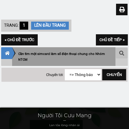
TRANG:
1
LÊN ĐẦU TRANG
« CHỦ ĐỀ TRƯỚC
CHỦ ĐỀ TIẾP »
Cần tìm một simcard làm số điện thoại chung cho Nhóm
NTCM
Chuyển tới:
Người Tôi Cưu Mang
Lan tỏa lòng nhân ái