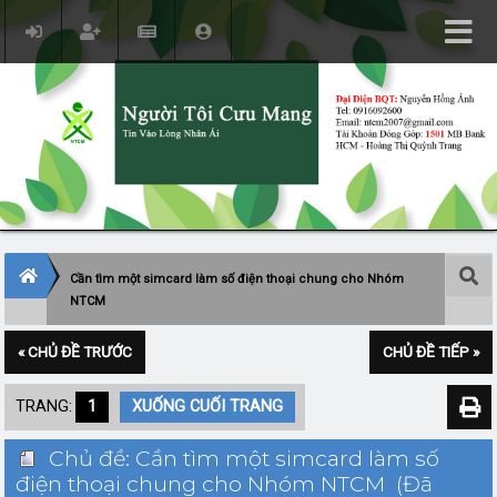
Cần tìm một simcard làm số điện thoại chung cho Nhóm
NTCM
« CHỦ ĐỀ TRƯỚC
CHỦ ĐỀ TIẾP »
TRANG:
1
XUỐNG CUỐI TRANG
Chủ đề: Cần tìm một simcard làm số
điện thoại chung cho Nhóm NTCM (Đã