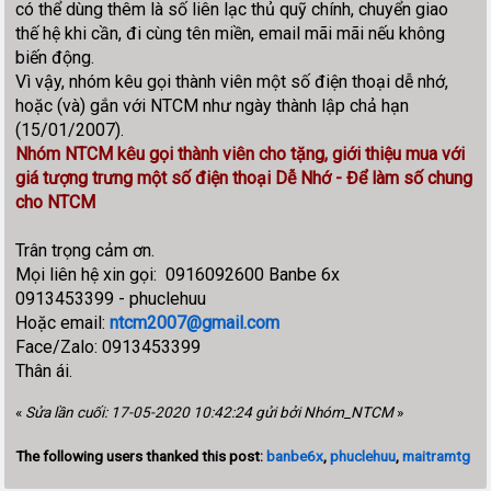
có thể dùng thêm là số liên lạc thủ quỹ chính, chuyển giao
thế hệ khi cần, đi cùng tên miền, email mãi mãi nếu không
biến động.
Vì vậy, nhóm kêu gọi thành viên một số điện thoại dễ nhớ,
hoặc (và) gắn với NTCM như ngày thành lập chả hạn
(15/01/2007).
Nhóm NTCM kêu gọi thành viên cho tặng, giới thiệu mua với
giá tượng trưng một số điện thoại Dễ Nhớ - Để làm số chung
cho NTCM
Trân trọng cảm ơn.
Mọi liên hệ xin gọi: 0916092600 Banbe 6x
0913453399 - phuclehuu
Hoặc email:
ntcm2007@gmail.com
Face/Zalo: 0913453399
Thân ái.
«
Sửa lần cuối: 17-05-2020 10:42:24 gửi bởi Nhóm_NTCM
»
The following users thanked this post:
banbe6x
,
phuclehuu
,
maitramtg