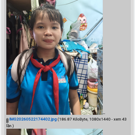
--
IMG20260522174402.jpg
(186.87 KiloByte, 1080x1440 - xem 43
lần.)