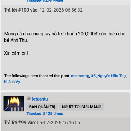
Thanked: 5425 times
Trả lời #100 vào:
12-02-2026 06:56:32
Mong cả nhà chung tay hỗ trợ khoản 200,000đ còn thiếu cho
bé Anh Thư.
Xin cảm ơn!
The following users thanked this post:
maitramtg
,
35_Nguyễn Hữu Thọ
,
Khánh Vy
letuantu
BAN QUẢN TRỊ
NGƯỜI TÔI CƯU MANG
Thanked: 5425 times
Trả lời #99 vào:
06-02-2026 16:16:05