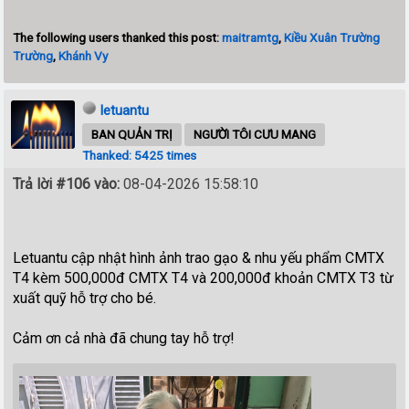
The following users thanked this post:
maitramtg
,
Kiều Xuân Trường
Trường
,
Khánh Vy
letuantu
BAN QUẢN TRỊ
NGƯỜI TÔI CƯU MANG
Thanked: 5425 times
Trả lời #106 vào:
08-04-2026 15:58:10
Letuantu cập nhật hình ảnh trao gạo & nhu yếu phẩm CMTX
T4 kèm 500,000đ CMTX T4 và 200,000đ khoản CMTX T3 từ
xuất quỹ hỗ trợ cho bé.
Cảm ơn cả nhà đã chung tay hỗ trợ!