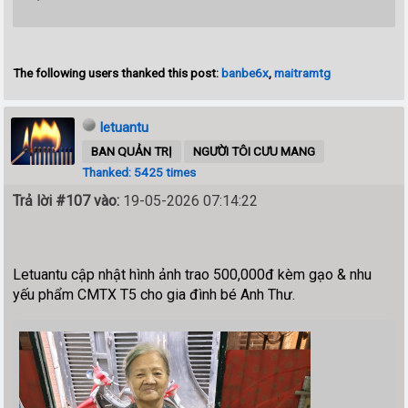
The following users thanked this post:
banbe6x
,
maitramtg
letuantu
BAN QUẢN TRỊ
NGƯỜI TÔI CƯU MANG
Thanked: 5425 times
Trả lời #107 vào:
19-05-2026 07:14:22
Letuantu cập nhật hình ảnh trao 500,000đ kèm gạo & nhu
yếu phẩm CMTX T5 cho gia đình bé Anh Thư.