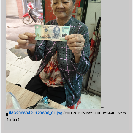
--
IMG20260421123606_01.jpg
(238.76 KiloByte, 1080x1440 - xem
45 lần.)