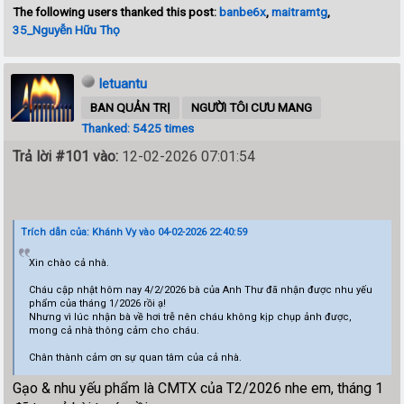
The following users thanked this post:
banbe6x
,
maitramtg
,
35_Nguyễn Hữu Thọ
letuantu
BAN QUẢN TRỊ
NGƯỜI TÔI CƯU MANG
Thanked: 5425 times
Trả lời #101 vào:
12-02-2026 07:01:54
Trích dẫn của: Khánh Vy vào 04-02-2026 22:40:59
Xin chào cả nhà.
Cháu cập nhật hôm nay 4/2/2026 bà của Anh Thư đã nhận được nhu yếu
phẩm của tháng 1/2026 rồi ạ!
Nhưng vì lúc nhận bà về hơi trễ nên cháu không kịp chụp ảnh được,
mong cả nhà thông cảm cho cháu.
Chân thành cảm ơn sự quan tâm của cả nhà.
Gạo & nhu yếu phẩm là CMTX của T2/2026 nhe em, tháng 1