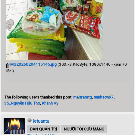
--
IMG20260204115145.jpg
(303.73 KiloByte, 1080x1440 - xem 70
lần.)
The following users thanked this post:
maitramtg
,
minhsơn97
,
35_Nguyễn Hữu Thọ
,
Khánh Vy
letuantu
BAN QUẢN TRỊ
NGƯỜI TÔI CƯU MANG