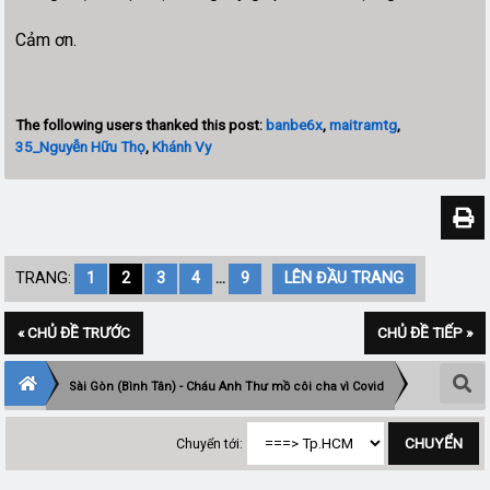
Cảm ơn.
The following users thanked this post:
banbe6x
,
maitramtg
,
35_Nguyễn Hữu Thọ
,
Khánh Vy
TRANG:
1
2
3
4
...
9
LÊN ĐẦU TRANG
« CHỦ ĐỀ TRƯỚC
CHỦ ĐỀ TIẾP »
Sài Gòn (Bình Tân) - Cháu Anh Thư mồ côi cha vì Covid
Chuyển tới: