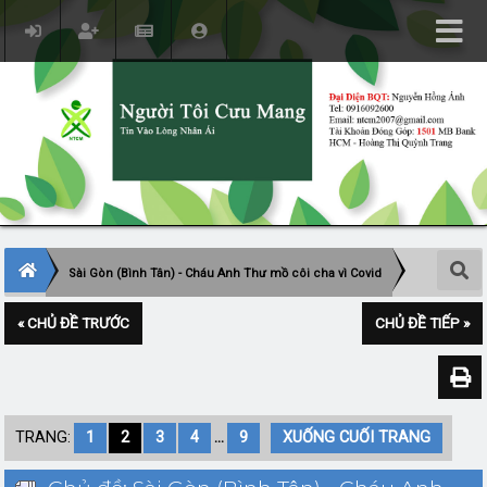
Sài Gòn (Bình Tân) - Cháu Anh Thư mồ côi cha vì Covid
« CHỦ ĐỀ TRƯỚC
CHỦ ĐỀ TIẾP »
TRANG:
1
2
3
4
...
9
XUỐNG CUỐI TRANG