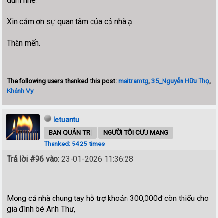
dùm nhé.
Xin cảm ơn sự quan tâm của cả nhà ạ.
Thân mến.
The following users thanked this post:
maitramtg
,
35_Nguyễn Hữu Thọ
,
Khánh Vy
letuantu
BAN QUẢN TRỊ
NGƯỜI TÔI CƯU MANG
Thanked: 5425 times
Trả lời #96 vào:
23-01-2026 11:36:28
Mong cả nhà chung tay hỗ trợ khoản 300,000đ còn thiếu cho
gia đình bé Anh Thư,