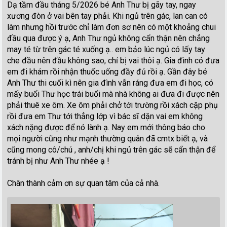
Dạ tầm đầu tháng 5/2026 bé Anh Thư bị gãy tay, ngay
xương đòn ở vai bên tay phải. Khi ngủ trên gác, lan can có
làm nhưng hồi trước chỉ làm đơn sơ nên có một khoảng chui
đầu qua được ý ạ, Anh Thư ngủ không cẩn thận nên chẳng
may té từ trên gác té xuống ạ.. em bảo lúc ngủ có lấy tay
che đầu nên đầu không sao, chỉ bị vai thôi ạ. Gia đình có đưa
em đi khám rồi nhận thuốc uống đầy đủ rồi ạ. Gần đây bé
Anh Thư thi cuối kì nên gia đình vẫn ráng đưa em đi học, có
mấy buổi Thư học trái buổi mà nhà không ai đưa đi được nên
phải thuê xe ôm. Xe ôm phải chở tới trường rồi xách cặp phụ
rồi đưa em Thư tới thẳng lớp vì bác sĩ dặn vai em không
xách nặng được để nó lành ạ. Nay em mới thông báo cho
mọi người cũng như mạnh thường quân đã cmtx biết ạ, và
cũng mong cô/chú , anh/chị khi ngủ trên gác sẽ cẩn thận để
tránh bị như Anh Thư nhée ạ !
Chân thành cảm ơn sự quan tâm của cả nhà.