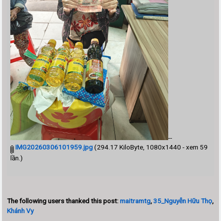
--
IMG20260306101959.jpg
(294.17 KiloByte, 1080x1440 - xem 59
lần.)
The following users thanked this post:
maitramtg
,
35_Nguyễn Hữu Thọ
,
Khánh Vy