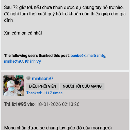
Sau 72 giờ tới, nếu chưa nhận được sự chung tay hỗ trợ nào,
đề nghị tạm thời xuất quỹ hỗ trợ khoản còn thiếu giúp cho gia
đình.
Xin cảm ơn cả nhà!
The following users thanked this post:
banbe6x
,
maitramtg
,
minhsơn97
,
Khánh Vy
minhsơn97
ĐIỀU PHỐI VIÊN
NGƯỜI TÔI CƯU MANG
Thanked: 1117 times
Trả lời #95 vào:
18-01-2026 02:13:26
Mong nhận được sự chung tay giúp đỡ của mọi người