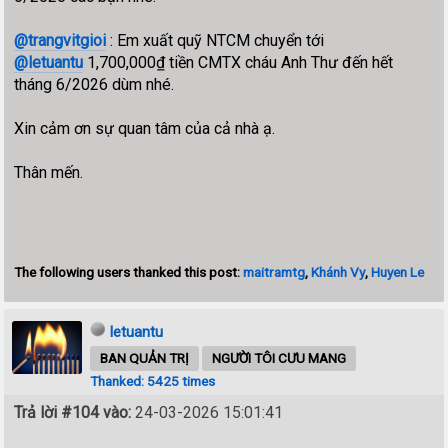
@trangvitgioi
: Em xuất quỹ NTCM chuyển tới
@letuantu
1,700,000₫ tiền CMTX cháu Anh Thư đến hết
tháng 6/2026 dùm nhé.
Xin cảm ơn sự quan tâm của cả nhà ạ.
Thân mến.
The following users thanked this post:
maitramtg
,
Khánh Vy
,
Huyen Le
letuantu
BAN QUẢN TRỊ
NGƯỜI TÔI CƯU MANG
Thanked: 5425 times
Trả lời #104 vào:
24-03-2026 15:01:41