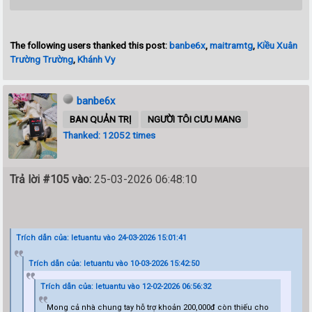
The following users thanked this post:
banbe6x
,
maitramtg
,
Kiều Xuân
Trường Trường
,
Khánh Vy
banbe6x
BAN QUẢN TRỊ
NGƯỜI TÔI CƯU MANG
Thanked: 12052 times
Trả lời #105 vào:
25-03-2026 06:48:10
Trích dẫn của: letuantu vào 24-03-2026 15:01:41
Trích dẫn của: letuantu vào 10-03-2026 15:42:50
Trích dẫn của: letuantu vào 12-02-2026 06:56:32
Mong cả nhà chung tay hỗ trợ khoản 200,000đ còn thiếu cho