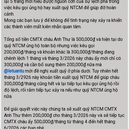
lại 5 trang mới hiểu được nguồn cơn của sự lệch pha trong
việc kêu gọi ủng hộ hay xuất quỹ NTCM để giúp đỡ hoàn
cảnh.
Mong các bạn lưu ý để không để tình trạng này xảy ra khiến
các thành viên mất kiên nhẫn quan tâm.
Tổng số tiền CMTX cháu Anh Thư là 500,000₫ và hiện tại do
quỹ NTCM ủng hộ toàn bộ nhưng việc kêu gọi
200,000₫/tháng và khoản khác là 300,000₫/tháng đang
chênh lệch 1 tháng và tháng 3/2026 này cháu ấy mới chỉ có
300,000₫ và cần bổ sung thêm 200,000₫ nữa mà
@letuantu
mới đề nghị xuất quỹ ở phía dưới. Tuy nhiên hết
tháng 3/2926 này khoản tiền xuất quỹ NTCM để giúp cháu
300,000₫/tháng cũng hết và lại tiếp tục kêu gọi ủng hộ rồi
độ lệch, rối rắm tiếp tục xảy ra nếu như quỹ NTCM ủng hộ
nữa.
Để giải quyết việc này chúng ta sẽ xuất quỹ NTCM CMTX
Anh Thư thêm 200,000₫ cho tháng 3/2026 này và sẽ tiếp tục
CMTX cháu ấy 500,000₫/tháng từ tháng 4 đến hết tháng
6/2026 các bạn nhé.