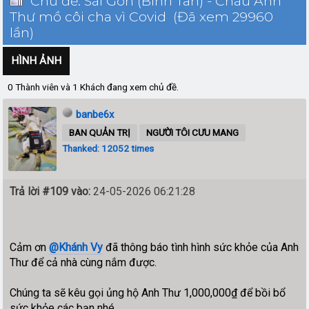
Chủ đề: Sài Gòn (Bình Tân) - Cháu Anh
Thư mồ côi cha vì Covid (Đã xem 29960
lần)
HÌNH ẢNH
0 Thành viên và 1 Khách đang xem chủ đề.
banbe6x
BAN QUẢN TRỊ
NGƯỜI TÔI CƯU MANG
Thanked: 12052 times
Trả lời #109 vào:
24-05-2026 06:21:28
Cảm ơn
@Khánh Vy
đã thông báo tình hình sức khỏe của Anh
Thư để cả nhà cùng nắm được.
Chúng ta sẽ kêu gọi ủng hộ Anh Thư 1,000,000₫ để bồi bổ
sức khỏe các bạn nhé.