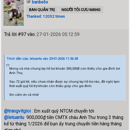
banbe6x
BAN QUẢN TRỊ
NGƯỜI TÔI CƯU MANG
Thanked: 12052 times
Trả lời #97 vào:
27-01-2026 05:12:59
Trích dẫn của: letuantu vào 23-01-2026 11:36:28
Mong cả nhà chung tay hỗ trợ khoản 300,000đ còn thiếu cho gia đình bé
Anh Thư,
Sau 72 giờ tới, nếu chưa nhận được sự chung tay hỗ trợ nào, đề nghị tạm
thời xuất quỹ hỗ trợ khoản còn thiếu giúp cho gia đình.
Xin cảm ơn cả nhà!
@trangvitgioi
: Em xuất quỹ NTCM chuyển tới
@letuantu
900,000₫ tiền CMTX cháu Anh Thư trong 3 tháng
kể từ tháng 1/2026 để bạn ấy trung chuyển tiền hàng tháng