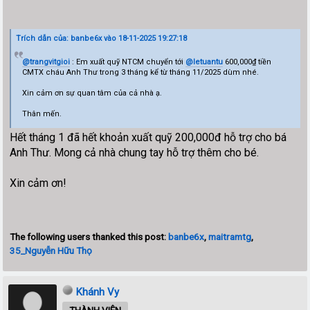
Trích dẫn của: banbe6x vào 18-11-2025 19:27:18
@trangvitgioi
: Em xuất quỹ NTCM chuyển tới
@letuantu
600,000₫ tiền
CMTX cháu Anh Thư trong 3 tháng kể từ tháng 11/2025 dùm nhé.
Xin cảm ơn sự quan tâm của cả nhà ạ.
Thân mến.
Hết tháng 1 đã hết khoản xuất quỹ 200,000đ hỗ trợ cho bá
Anh Thư. Mong cả nhà chung tay hỗ trợ thêm cho bé.
Xin cảm ơn!
The following users thanked this post:
banbe6x
,
maitramtg
,
35_Nguyễn Hữu Thọ
Khánh Vy
THÀNH VIÊN