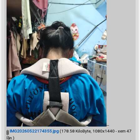
--
IMG20260522174355.jpg
(178.58 KiloByte, 1080x1440 - xem 47
lần.)