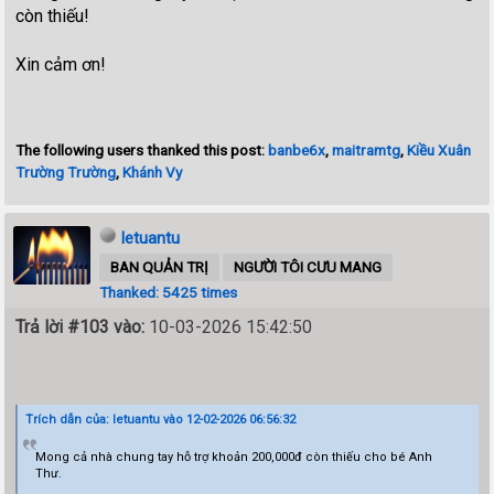
còn thiếu!
Xin cảm ơn!
The following users thanked this post:
banbe6x
,
maitramtg
,
Kiều Xuân
Trường Trường
,
Khánh Vy
letuantu
BAN QUẢN TRỊ
NGƯỜI TÔI CƯU MANG
Thanked: 5425 times
Trả lời #103 vào:
10-03-2026 15:42:50
Trích dẫn của: letuantu vào 12-02-2026 06:56:32
Mong cả nhà chung tay hỗ trợ khoản 200,000đ còn thiếu cho bé Anh
Thư.