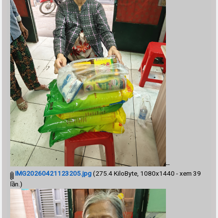
--
IMG20260421123205.jpg
(275.4 KiloByte, 1080x1440 - xem 39
lần.)