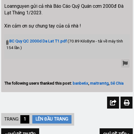
Loannguyen gửi cả nhà Báo Cáo Quỹ Quán cơm 2000đ Đà
Lạt Tháng 1/2023.
Xin cảm ơn sự chung tay của cả nhà !
BC Quy QC 2000d Da Lat T1.pdf
(70.89 KiloByte - tải về máy tính
154 lần.)
The following users thanked this post:
banbe6x
,
maitramtg
,
Sẻ Chia
TRANG:
1
LÊN ĐẦU TRANG