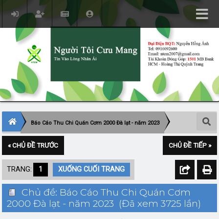
Báo Cáo Thu Chi Quán Cơm 2000 Đà lạt - năm 2023
« CHỦ ĐỀ TRƯỚC
CHỦ ĐỀ TIẾP »
TRANG:
1
XUỐNG CUỐI TRANG
Chủ đề: Báo Cáo Thu Chi Quán Cơm
2000 Đà lạt - năm 2023 (Đã xem 3725 lần)