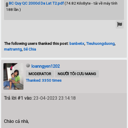
BC Quy QC 2000d Da Lat T2.pdf
(74.82 KiloByte - tải về máy tính
188 lần.)
The following users thanked this post:
banbe6x
,
Tieuhuongduong
,
maitramtg
,
Sẻ Chia
loanngyen1202
MODERATOR
NGƯỜI TÔI CƯU MANG
Thanked: 3350 times
Trả lời #1 vào:
23-04-2023 23:14:18
Chào cả nhà,