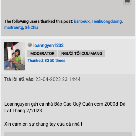
The following users thanked this post:
banbe6x
,
Tieuhuongduong
,
maitramtg
,
Sẻ Chia
loanngyen1202
MODERATOR
NGƯỜI TÔI CƯU MANG
Thanked: 3350 times
Trả lời #2 vào:
23-04-2023 23:14:44
Loannguyen gửi cả nhà Báo Cáo Quỹ Quán cơm 2000đ Đà
Lạt Tháng 2/2023.
Xin cảm ơn sự chung tay của cả nhà !