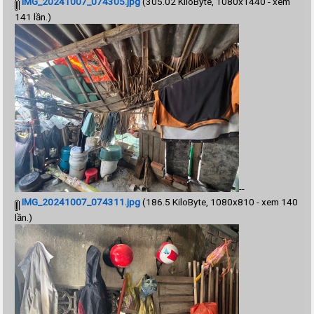
IMG_20241007_074305.jpg
(305.02 KiloByte, 1080x1440 - xem
141 lần.)
--
IMG_20241007_074311.jpg
(186.5 KiloByte, 1080x810 - xem 140
lần.)