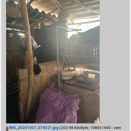
--
IMG_20241007_074321.jpg
(202.98 KiloByte, 1080x1440 - xem