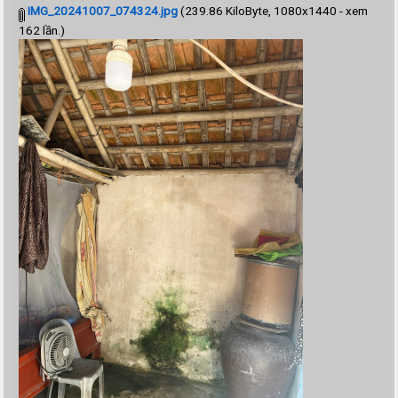
IMG_20241007_074324.jpg
(239.86 KiloByte, 1080x1440 - xem
162 lần.)