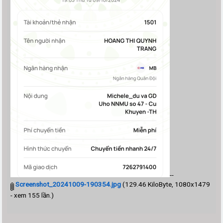
--
Screenshot_20241009-190354.jpg
(129.46 KiloByte, 1080x1479
- xem 155 lần.)