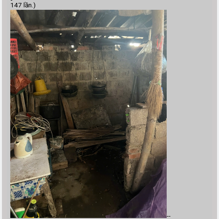
147 lần.)
--