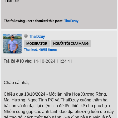
Thân ái!
The following users thanked this post:
ThaiDzuy
ThaiDzuy
MODERATOR
NGƯỜI TÔI CƯU MANG
Thanked: 4695 times
Trả lời #10 vào:
14-10-2024 11:24:41
Chào cả nhà,
Chiều qua 13/10/2024 - Một lần nữa Hoa Xương Rồng,
Mai Hương, Ngọc Tình PC và ThaiDzuy xuống thăm hai
bà con và đo đạc lại diện tích để lên thiết kế cho phù hợp.
Nhóm cũng gặp các anh lãnh đạo địa phương luôn dịp này
để trao đổi cách thức tiến hành. Gia đình bà Khuyên là hộ