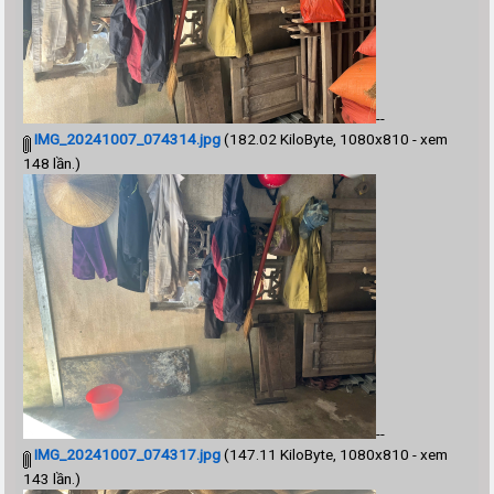
--
IMG_20241007_074314.jpg
(182.02 KiloByte, 1080x810 - xem
148 lần.)
--
IMG_20241007_074317.jpg
(147.11 KiloByte, 1080x810 - xem
143 lần.)