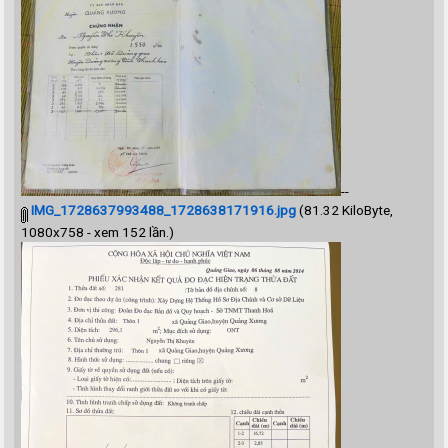
--
IMG_1728637993488_1728638171916.jpg
(81.32 KiloByte,
1080x758 - xem 152 lần.)