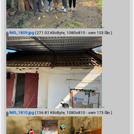
--
IMG_1809.jpg
(271.02 KiloByte, 1080x810 - xem 153 lần.)
--
IMG_1810.jpg
(136.81 KiloByte, 1080x810 - xem 173 lần.)