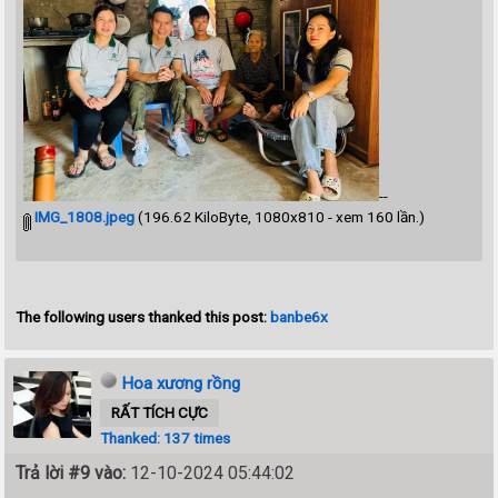
--
IMG_1808.jpeg
(196.62 KiloByte, 1080x810 - xem 160 lần.)
The following users thanked this post:
banbe6x
Hoa xương rồng
RẤT TÍCH CỰC
Thanked: 137 times
Trả lời #9 vào:
12-10-2024 05:44:02