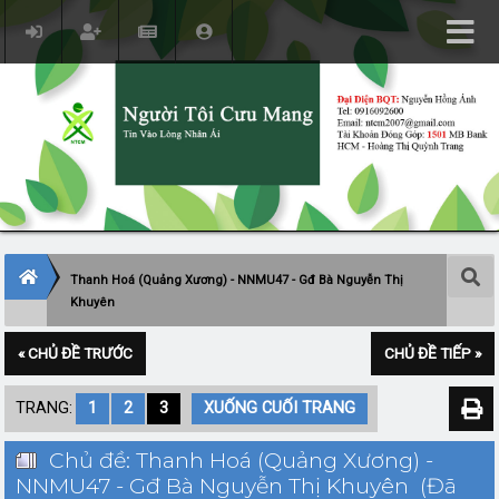
Thanh Hoá (Quảng Xương) - NNMU47 - Gđ Bà Nguyễn Thị
Khuyên
« CHỦ ĐỀ TRƯỚC
CHỦ ĐỀ TIẾP »
TRANG:
1
2
3
XUỐNG CUỐI TRANG
Chủ đề: Thanh Hoá (Quảng Xương) -
NNMU47 - Gđ Bà Nguyễn Thị Khuyên (Đã