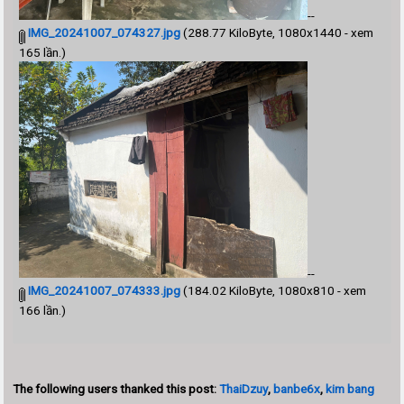
--
IMG_20241007_074327.jpg
(288.77 KiloByte, 1080x1440 - xem
165 lần.)
--
IMG_20241007_074333.jpg
(184.02 KiloByte, 1080x810 - xem
166 lần.)
The following users thanked this post:
ThaiDzuy
,
banbe6x
,
kim bang