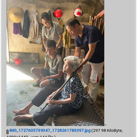
--
IMG_1727605739347_1728261783097.jpg
(297.98 KiloByte,