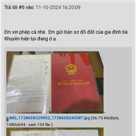
Trả lời #6 vào:
11-10-2024 16:20:09
Em xin phép cả nhà . Em gửi bản sơ đồ đất của gia đình bà
Khuyên hiện tại đang ở ạ .
--
IMG_1728638229902_1728638240587.jpg
(56.75 KiloByte,
1080x694 - xem 159 lần.)