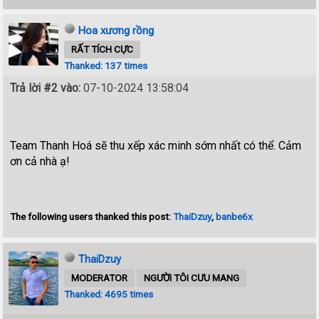
Hoa xương rồng
RẤT TÍCH CỰC
Thanked: 137 times
Trả lời #2 vào:
07-10-2024 13:58:04
Team Thanh Hoá sẽ thu xếp xác minh sớm nhất có thể. Cảm
ơn cả nhà ạ!
The following users thanked this post:
ThaiDzuy
,
banbe6x
ThaiDzuy
MODERATOR
NGƯỜI TÔI CƯU MANG
Thanked: 4695 times