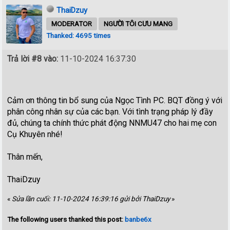
ThaiDzuy
MODERATOR
NGƯỜI TÔI CƯU MANG
Thanked: 4695 times
Trả lời #8 vào:
11-10-2024 16:37:30
Cảm ơn thông tin bổ sung của Ngọc Tình PC. BQT đồng ý với
phân công nhân sự của các bạn. Với tình trạng pháp lý đầy
đủ, chúng ta chính thức phát động NNMU47 cho hai mẹ con
Cụ Khuyên nhé!
Thân mến,
ThaiDzuy
«
Sửa lần cuối: 11-10-2024 16:39:16 gửi bởi ThaiDzuy
»
The following users thanked this post:
banbe6x