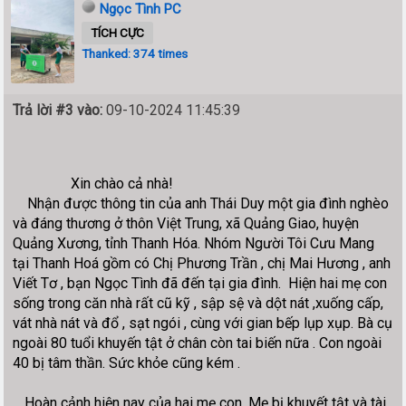
Ngọc Tình PC
TÍCH CỰC
Thanked: 374 times
Trả lời #3 vào:
09-10-2024 11:45:39
Xin chào cả nhà!
Nhận được thông tin của anh Thái Duy một gia đình nghèo
và đáng thương ở thôn Việt Trung, xã Quảng Giao, huyện
Quảng Xương, tỉnh Thanh Hóa. Nhóm Người Tôi Cưu Mang
tại Thanh Hoá gồm có Chị Phương Trần , chị Mai Hương , anh
Viết Tơ , bạn Ngọc Tình đã đến tại gia đình. Hiện hai mẹ con
sống trong căn nhà rất cũ kỹ , sập sệ và dột nát ,xuống cấp,
vát nhà nát và đổ , sạt ngói , cùng với gian bếp lụp xụp. Bà cụ
ngoài 80 tuổi khuyến tật ở chân còn tai biến nữa . Con ngoài
40 bị tâm thần. Sức khỏe cũng kém .
_ Hoàn cảnh hiện nay của hai mẹ con. Mẹ bị khuyết tật và tài