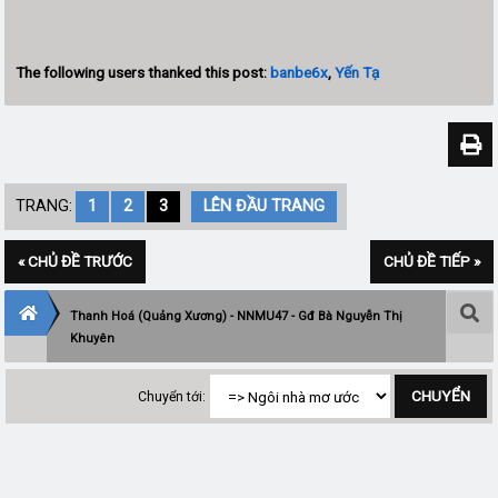
The following users thanked this post:
banbe6x
,
Yến Tạ
TRANG:
1
2
3
LÊN ĐẦU TRANG
« CHỦ ĐỀ TRƯỚC
CHỦ ĐỀ TIẾP »
Thanh Hoá (Quảng Xương) - NNMU47 - Gđ Bà Nguyễn Thị
Khuyên
Chuyển tới: