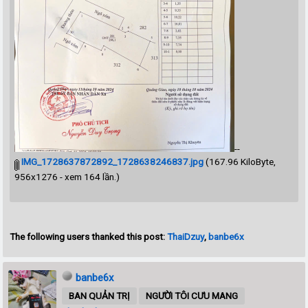
--
IMG_1728637872892_1728638246837.jpg
(167.96 KiloByte,
956x1276 - xem 164 lần.)
The following users thanked this post:
ThaiDzuy
,
banbe6x
banbe6x
BAN QUẢN TRỊ
NGƯỜI TÔI CƯU MANG