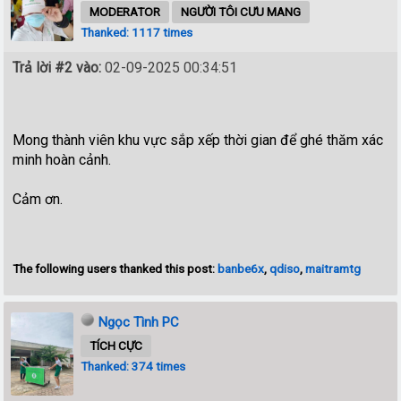
MODERATOR
NGƯỜI TÔI CƯU MANG
Thanked: 1117 times
Trả lời #2 vào:
02-09-2025 00:34:51
Mong thành viên khu vực sắp xếp thời gian để ghé thăm xác
minh hoàn cảnh.
Cảm ơn.
The following users thanked this post:
banbe6x
,
qdiso
,
maitramtg
Ngọc Tình PC
TÍCH CỰC
Thanked: 374 times