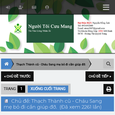
Thạch Thành cũ - Cháu Sang mẹ bỏ đi cần giúp đỡ.
« CHỦ ĐỀ TRƯỚC
CHỦ ĐỀ TIẾP »
TRANG:
1
XUỐNG CUỐI TRANG
Chủ đề: Thạch Thành cũ - Cháu Sang
mẹ bỏ đi cần giúp đỡ. (Đã xem 2261 lần)