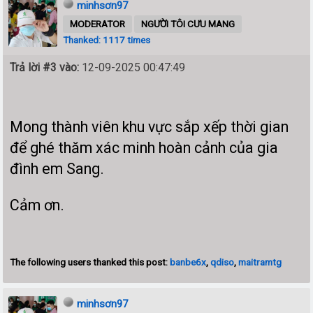
minhsơn97
MODERATOR
NGƯỜI TÔI CƯU MANG
Thanked: 1117 times
Trả lời #3 vào:
12-09-2025 00:47:49
Mong thành viên khu vực sắp xếp thời gian
để ghé thăm xác minh hoàn cảnh của gia
đình em Sang.
Cảm ơn.
The following users thanked this post:
banbe6x
,
qdiso
,
maitramtg
minhsơn97