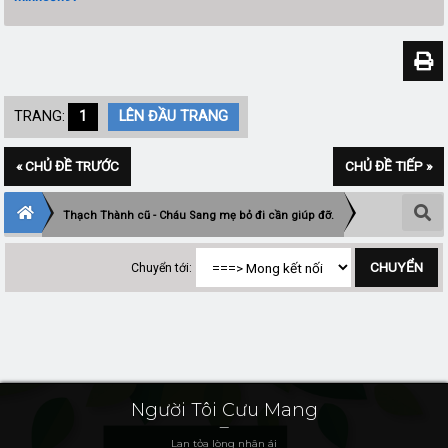
TRANG:
1
LÊN ĐẦU TRANG
« CHỦ ĐỀ TRƯỚC
CHỦ ĐỀ TIẾP »
Thạch Thành cũ - Cháu Sang mẹ bỏ đi cần giúp đỡ.
Chuyển tới:
Người Tôi Cưu Mang
Lan tỏa lòng nhân ái