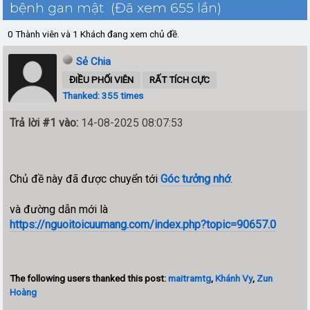
bệnh gan mật (Đã xem 655 lần)
0 Thành viên và 1 Khách đang xem chủ đề.
Sẻ Chia
ĐIỀU PHỐI VIÊN
RẤT TÍCH CỰC
Thanked: 355 times
Trả lời #1 vào:
14-08-2025 08:07:53
Chủ đề này đã được chuyển tới
Góc tưởng nhớ
.
và đường dẫn mới là
https://nguoitoicuumang.com/index.php?topic=90657.0
The following users thanked this post:
maitramtg
,
Khánh Vy
,
Zun
Hoàng