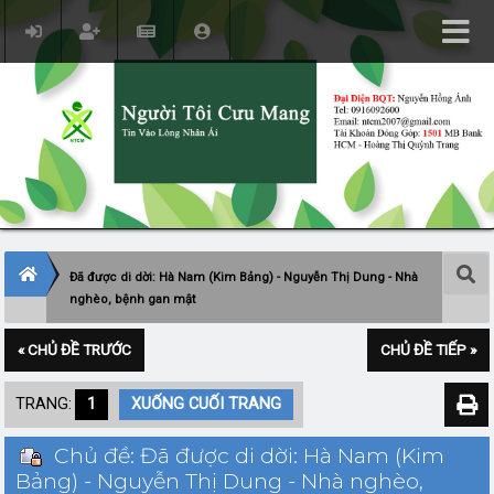
Đã được di dời: Hà Nam (Kim Bảng) - Nguyễn Thị Dung - Nhà
nghèo, bệnh gan mật
« CHỦ ĐỀ TRƯỚC
CHỦ ĐỀ TIẾP »
TRANG:
1
XUỐNG CUỐI TRANG
Chủ đề: Đã được di dời: Hà Nam (Kim
Bảng) - Nguyễn Thị Dung - Nhà nghèo,