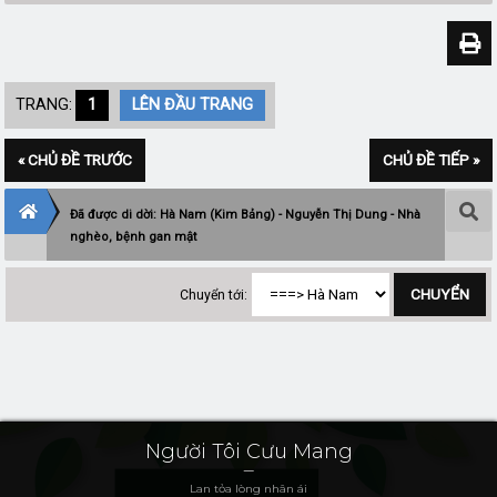
TRANG:
1
LÊN ĐẦU TRANG
« CHỦ ĐỀ TRƯỚC
CHỦ ĐỀ TIẾP »
Đã được di dời: Hà Nam (Kim Bảng) - Nguyễn Thị Dung - Nhà
nghèo, bệnh gan mật
Chuyển tới:
Người Tôi Cưu Mang
Lan tỏa lòng nhân ái