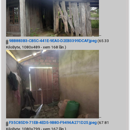
--
9BB883B3-CB5C-441E-9EA0-D2EB3399DCAF.jpeg
(65.33
KiloByte, 1080x489 - xem 168 lần.)
--
F35C85D9-71EB-4ED5-9B80-F9496A271D25.jpeg
(67.81
KiloByte, 1080x799 - xem 167 lần.)