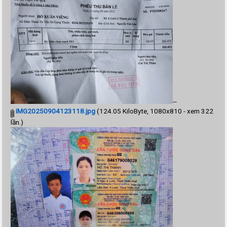
--
IMG20250904123118.jpg
(124.05 KiloByte, 1080x810 - xem 322
lần.)