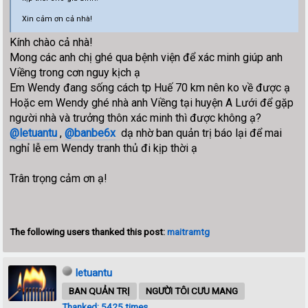
Xin cảm ơn cả nhà!
Kính chào cả nhà!
Mong các anh chị ghé qua bệnh viện để xác minh giúp anh
Viềng trong cơn nguy kịch ạ
Em Wendy đang sống cách tp Huế 70 km nên ko về được ạ
Hoặc em Wendy ghé nhà anh Viềng tại huyện A Lưới để gặp
người nhà và trưởng thôn xác minh thì được không ạ?
@letuantu
,
@banbe6x
dạ nhờ ban quản trị báo lại để mai
nghỉ lễ em Wendy tranh thủ đi kịp thời ạ
Trân trọng cảm ơn ạ!
The following users thanked this post:
maitramtg
letuantu
BAN QUẢN TRỊ
NGƯỜI TÔI CƯU MANG
Thanked: 5425 times