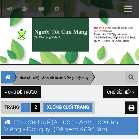
Huế (A Lưới) - Anh Hồ Xuân Viềng - Đột quỵ
« CHỦ ĐỀ TRƯỚC
CHỦ ĐỀ TIẾP »
TRANG:
1
2
XUỐNG CUỐI TRANG
Chủ đề: Huế (A Lưới) - Anh Hồ Xuân
Viềng - Đột quỵ (Đã xem 4694 lần)