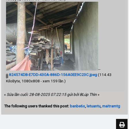
--
824574DB-E7DD-430A-886D-156A0EE9C23C.jpeg
(114.43
KiloByte, 1080x808 - xem 159 lần.)
«
Sửa lần cuối: 28-08-2025 07:22:15 gửi bởi BLúp Thìn
»
The following users thanked this post:
banbe6x
,
letuantu
,
maitramtg