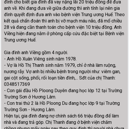
đình cho biết gia đình đã vay nặng lãi 20 triệu đồng để đưa
anh về. Khi đang đưa về giữa đường thì anh tỉnh lại nên gia
đình quyết định đưa anh vào bệnh viện Trung ương Huế. Theo
kết quả chẩn đoán thì anh bị vỡ mạch máu não, đã mổ chiều
28 và đang cần thanh toán cho bệnh viện 10 triệu đồng. Anh
Viềng hiện đang nằm ở phòng cấp cứu đặc biệt tại Bệnh viện
Trung ương Huế.
Gia đình anh Viềng gồm 4 người.
- Anh Hồ Xuân Viêng sinh năm 1978.
- Vợ là Hồ Thị Thanh sinh năm 1979, chỉ ở nhà làm ruộng,
nương rẫy. Vợ anh bị nhiều bệnh trong người như: viêm gan,
gai cột sống, phổi, rối loạn tiền đình,... Sđt của chị Thanh:
0348517369
- Con gái đầu Hồ Ploong Duyên đang học lớp 12 tại Trường
Trường Sơn ở Hương Lâm.
- Con trai thứ 2 là Hồ Ploong Du đang học lớp 9 tại Trường
Trường Sơn - Hương Lâm.
Hiện tại, gia đình đang nợ chính sách 66 triệu đồng để làm
nhà và đang trả góp. Chị Thanh đang ở bệnh viện chăm
chồng nhưng mấy ngày nay theo quy định thì người nhà chưa