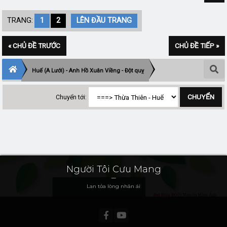
TRANG:
1
2
LÊN ĐẦU TRANG
« CHỦ ĐỀ TRƯỚC
CHỦ ĐỀ TIẾP »
Huế (A Lưới) - Anh Hồ Xuân Viềng - Đột quỵ
Chuyển tới:
Người Tôi Cưu Mang
Lan tỏa lòng nhân ái