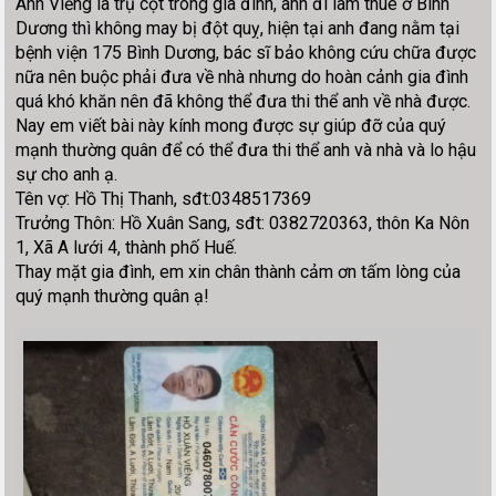
Anh Viềng là trụ cột trong gia đình, anh đi làm thuê ở Bình
Dương thì không may bị đột quỵ, hiện tại anh đang nằm tại
bệnh viện 175 Bình Dương, bác sĩ bảo không cứu chữa được
nữa nên buộc phải đưa về nhà nhưng do hoàn cảnh gia đình
quá khó khăn nên đã không thể đưa thi thể anh về nhà được.
Nay em viết bài này kính mong được sự giúp đỡ của quý
mạnh thường quân để có thể đưa thi thể anh và nhà và lo hậu
sự cho anh ạ.
Tên vợ: Hồ Thị Thanh, sđt:0348517369
Trưởng Thôn: Hồ Xuân Sang, sđt: 0382720363, thôn Ka Nôn
1, Xã A lưới 4, thành phố Huế.
Thay mặt gia đình, em xin chân thành cảm ơn tấm lòng của
quý mạnh thường quân ạ!