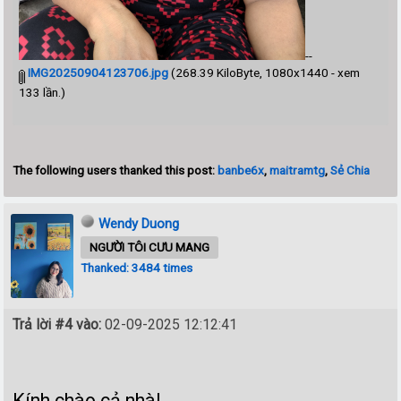
--
IMG20250904123706.jpg
(268.39 KiloByte, 1080x1440 - xem
133 lần.)
The following users thanked this post:
banbe6x
,
maitramtg
,
Sẻ Chia
Wendy Duong
NGƯỜI TÔI CƯU MANG
Thanked: 3484 times
Trả lời #4 vào:
02-09-2025 12:12:41
Kính chào cả nhà!