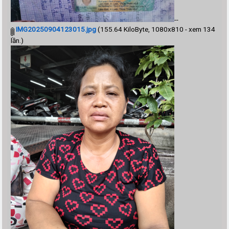
--
IMG20250904123015.jpg
(155.64 KiloByte, 1080x810 - xem 134
lần.)