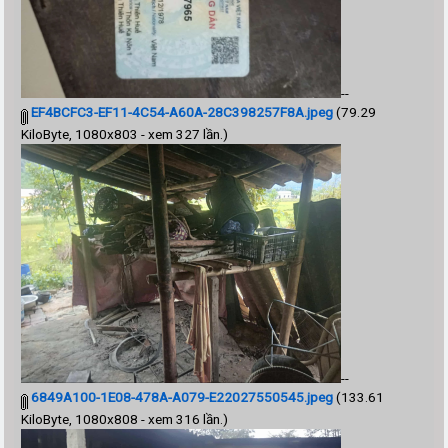
--
EF4BCFC3-EF11-4C54-A60A-28C398257F8A.jpeg
(79.29
KiloByte, 1080x803 - xem 327 lần.)
--
6849A100-1E08-478A-A079-E22027550545.jpeg
(133.61
KiloByte, 1080x808 - xem 316 lần.)