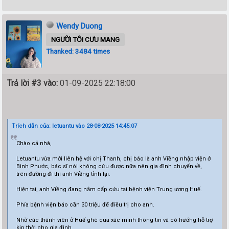
Wendy Duong
NGƯỜI TÔI CƯU MANG
Thanked: 3484 times
Trả lời #3 vào:
01-09-2025 22:18:00
Trích dẫn của: letuantu vào 28-08-2025 14:45:07
Chào cả nhà,
Letuantu vừa mới liên hệ với chị Thanh, chị báo là anh Viềng nhập viện ở
Bình Phước, bác sĩ nói không cứu được nữa nên gia đình chuyển về,
trên đường đi thì anh Viềng tỉnh lại.
Hiện tại, anh Viềng đang nằm cấp cứu tại bệnh viện Trung ương Huế.
Phía bệnh viện báo cần 30 triệu để điều trị cho anh.
Nhờ các thành viên ở Huế ghé qua xác minh thông tin và có hướng hỗ trợ
kịp thời cho gia đình.