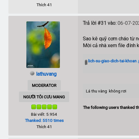
Thích 41
Trả lời #31 vào:
06-07-202
Sao kê quỹ cơm cháo từ 
Mời cả nhà xem file đính 
lich-su-giao-dich-tai-khoan 
lathuvang
MODERATOR
Lá thu vàng không rơi
NGƯỜI TÔI CƯU MANG
The following users thanked th
Bài viết: 5.954
Thanked: 5510 times
Thích 41