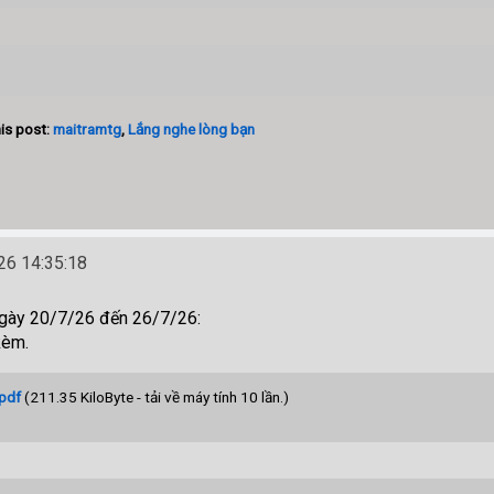
is post:
maitramtg
,
Lắng nghe lòng bạn
6 14:35:18
ngày 20/7/26 đến 26/7/26:
kèm.
.pdf
(211.35 KiloByte - tải về máy tính 10 lần.)