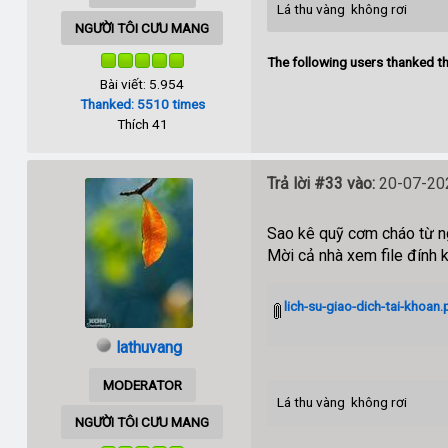
Lá thu vàng không rơi
NGƯỜI TÔI CƯU MANG
The following users thanked th
Bài viết: 5.954
Thanked: 5510 times
Thích 41
Trả lời #33 vào:
20-07-202
Sao kê quỹ cơm cháo từ 
Mời cả nhà xem file đính 
lich-su-giao-dich-tai-khoan.
lathuvang
MODERATOR
Lá thu vàng không rơi
NGƯỜI TÔI CƯU MANG