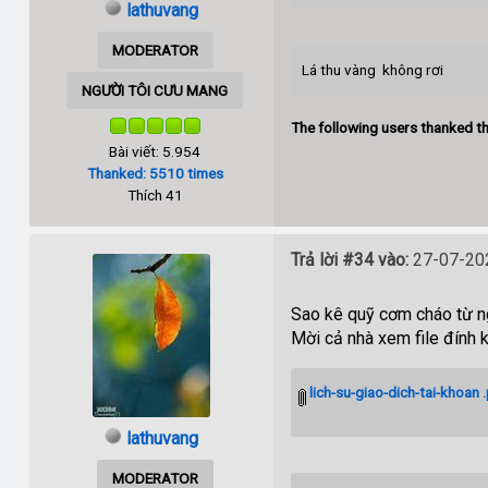
lathuvang
MODERATOR
Lá thu vàng không rơi
NGƯỜI TÔI CƯU MANG
The following users thanked th
Bài viết: 5.954
Thanked: 5510 times
Thích 41
Trả lời #34 vào:
27-07-202
Sao kê quỹ cơm cháo từ 
Mời cả nhà xem file đính 
lich-su-giao-dich-tai-khoan 
lathuvang
MODERATOR