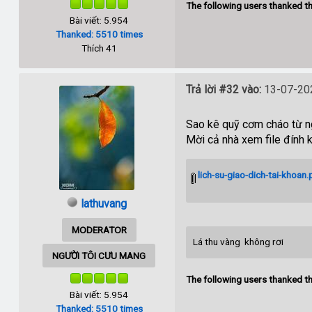
The following users thanked th
Bài viết: 5.954
Thanked: 5510 times
Thích 41
Trả lời #32 vào:
13-07-202
Sao kê quỹ cơm cháo từ 
Mời cả nhà xem file đính 
lich-su-giao-dich-tai-khoan.
lathuvang
MODERATOR
Lá thu vàng không rơi
NGƯỜI TÔI CƯU MANG
The following users thanked th
Bài viết: 5.954
Thanked: 5510 times