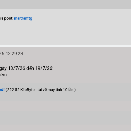
is post:
maitramtg
6 13:29:28
ngày 13/7/26 đến 19/7/26:
kèm.
pdf
(222.52 KiloByte - tải về máy tính 10 lần.)