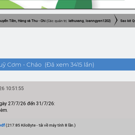
uyển Tiền, Hàng và Thu - Chi
(Các quản trị:
lathuvang
,
loanngyen1202
)
Sao kê Q
uỹ Cơm - Cháo (Đã xem 3415 lần)
6 10:51:55
ngày 27/7/26 đến 31/7/26:
kèm.
pdf
(217.85 KiloByte - tải về máy tính 8 lần.)