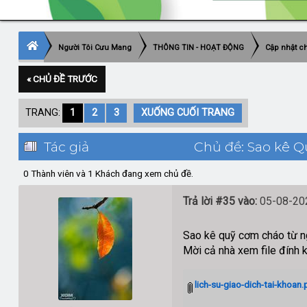
Người Tôi Cưu Mang
THÔNG TIN - HOẠT ĐỘNG
Cập nhật ch
« CHỦ ĐỀ TRƯỚC
TRANG:
1
2
3
XUỐNG CUỐI TRANG
Tác giả
Chủ đề: Sao kê Q
0 Thành viên và 1 Khách đang xem chủ đề.
Trả lời #35 vào:
05-08-202
Sao kê quỹ cơm cháo từ 
Mời cả nhà xem file đính 
lich-su-giao-dich-tai-khoan.