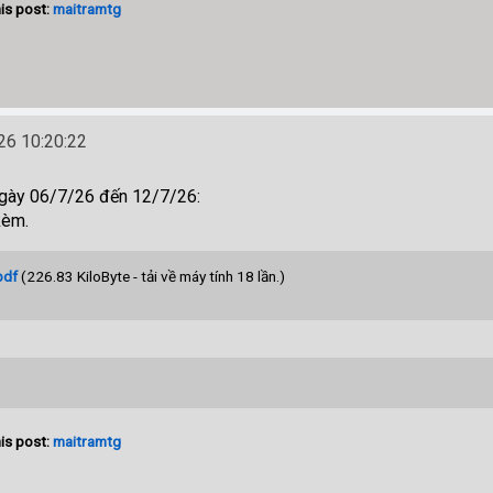
is post:
maitramtg
6 10:20:22
ngày 06/7/26 đến 12/7/26:
kèm.
pdf
(226.83 KiloByte - tải về máy tính 18 lần.)
is post:
maitramtg