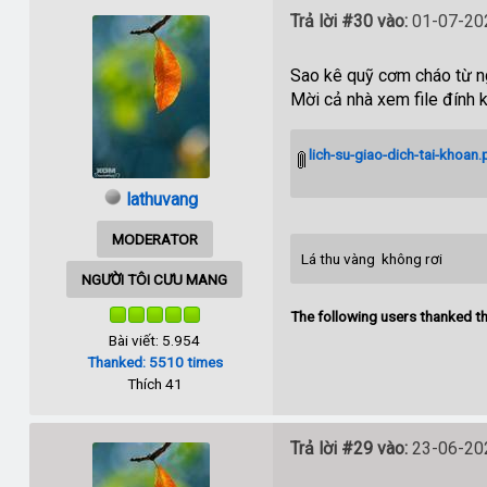
Trả lời #30 vào:
01-07-202
Sao kê quỹ cơm cháo từ 
Mời cả nhà xem file đính 
lich-su-giao-dich-tai-khoan.
lathuvang
MODERATOR
Lá thu vàng không rơi
NGƯỜI TÔI CƯU MANG
The following users thanked th
Bài viết: 5.954
Thanked: 5510 times
Thích 41
Trả lời #29 vào:
23-06-202