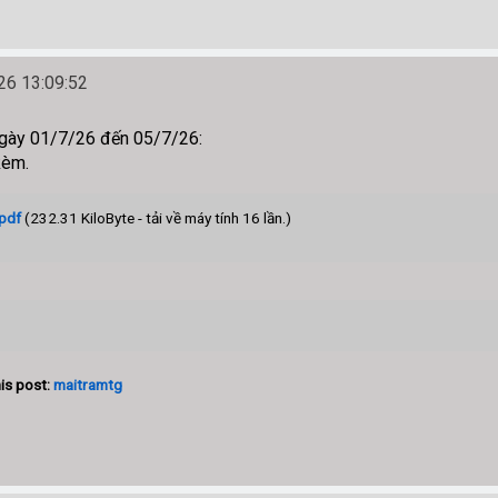
6 13:09:52
ngày 01/7/26 đến 05/7/26:
kèm.
.pdf
(232.31 KiloByte - tải về máy tính 16 lần.)
is post:
maitramtg