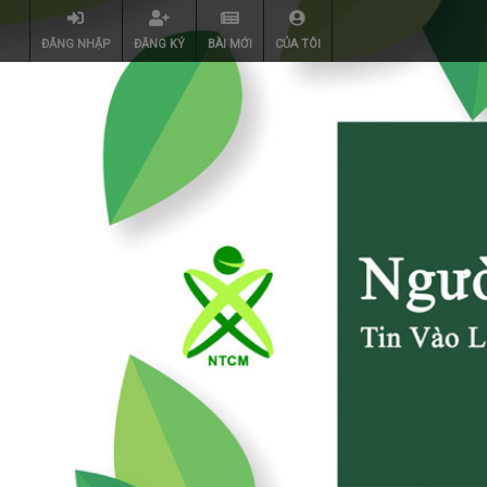
ĐĂNG NHẬP
ĐĂNG KÝ
BÀI MỚI
CỦA TÔI