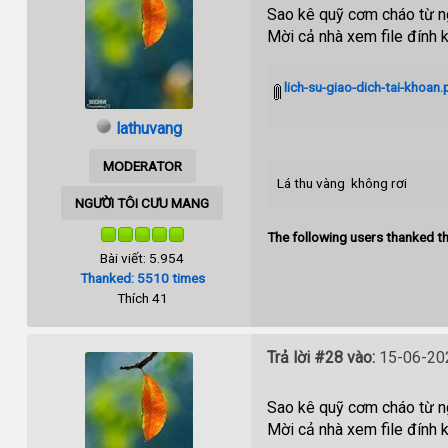
Sao kê quỹ cơm cháo từ 
Mời cả nhà xem file đính 
lich-su-giao-dich-tai-khoan.
lathuvang
MODERATOR
Lá thu vàng không rơi
NGƯỜI TÔI CƯU MANG
The following users thanked th
Bài viết: 5.954
Thanked: 5510 times
Thích 41
Trả lời #28 vào:
15-06-202
Sao kê quỹ cơm cháo từ 
Mời cả nhà xem file đính 