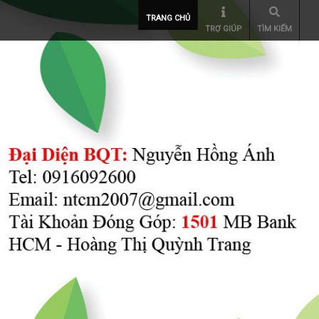
TRANG CHỦ
TRỢ GIÚP
TÌM KIẾM