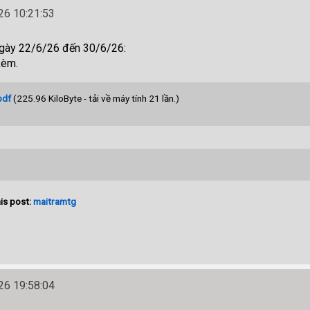
6 10:21:53
ngày 22/6/26 đến 30/6/26:
kèm.
pdf
(225.96 KiloByte - tải về máy tính 21 lần.)
is post:
maitramtg
6 19:58:04