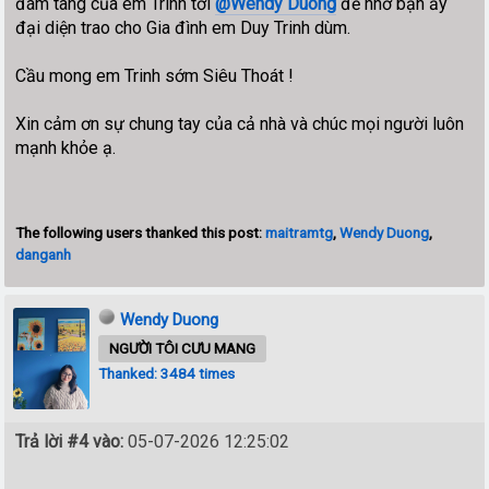
đám tang của em Trinh tới
@Wendy Duong
để nhờ bạn ấy
đại diện trao cho Gia đình em Duy Trinh dùm.
Cầu mong em Trinh sớm Siêu Thoát !
Xin cảm ơn sự chung tay của cả nhà và chúc mọi người luôn
mạnh khỏe ạ.
The following users thanked this post:
maitramtg
,
Wendy Duong
,
danganh
Wendy Duong
NGƯỜI TÔI CƯU MANG
Thanked: 3484 times
Trả lời #4 vào:
05-07-2026 12:25:02