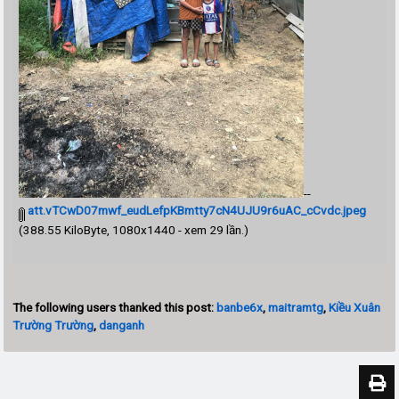
--
att.vTCwD07mwf_eudLefpKBmtty7cN4UJU9r6uAC_cCvdc.jpeg
(388.55 KiloByte, 1080x1440 - xem 29 lần.)
The following users thanked this post:
banbe6x
,
maitramtg
,
Kiều Xuân
Trường Trường
,
danganh