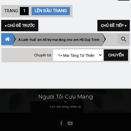
TRANG:
1
LÊN ĐẦU TRANG
« CHỦ ĐỀ TRƯỚC
CHỦ ĐỀ TIẾP »
A Lưới- Huế: xin hỗ trợ mai táng cho em Hồ Duy Trinh
Chuyển tới:
Người Tôi Cưu Mang
Lan tỏa lòng nhân ái