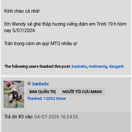
Kính chào cả nhà!
Em Wendy sẽ ghé thắp hương viếng đám em Trinh 19 h hôm
nay 5/07/2026
Trân trọng cảm ơn quý MTQ nhiều ạ!
The following users thanked this post:
banbe6x
,
maitramtg
,
danganh
banbe6x
BAN QUẢN TRỊ
NGƯỜI TÔI CƯU MANG
Thanked: 12052 times
Trả lời #3 vào:
04-07-2026 16:24:55