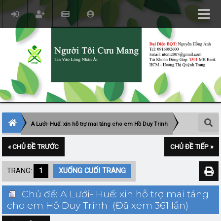
A Lưới- Huế: xin hỗ trợ mai táng cho em Hồ Duy Trinh
« CHỦ ĐỀ TRƯỚC
CHỦ ĐỀ TIẾP »
TRANG:
1
XUỐNG CUỐI TRANG
Chủ đề: A Lưới- Huế: xin hỗ trợ mai táng
cho em Hồ Duy Trinh (Đã xem 361 lần)