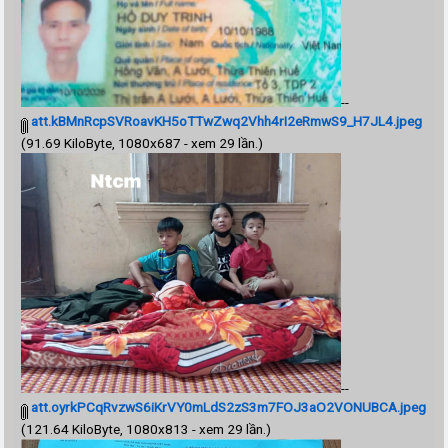
--
att.kBMnRcpSVRoavKH5oTTwZwq2Vhh4rI2eRmwS9_H7JL4.jpeg
(91.69 KiloByte, 1080x687 - xem 29 lần.)
--
att.oyrkPCqRvzwS6iKrVY0mLdS2zS3m7FOJ3aO2VONUBCA.jpeg
(121.64 KiloByte, 1080x813 - xem 29 lần.)