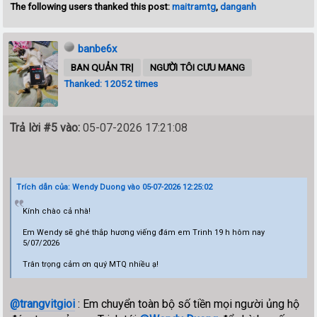
The following users thanked this post:
maitramtg
,
danganh
banbe6x
BAN QUẢN TRỊ
NGƯỜI TÔI CƯU MANG
Thanked: 12052 times
Trả lời #5 vào:
05-07-2026 17:21:08
Trích dẫn của: Wendy Duong vào 05-07-2026 12:25:02
Kính chào cả nhà!
Em Wendy sẽ ghé thắp hương viếng đám em Trinh 19 h hôm nay
5/07/2026
Trân trọng cảm ơn quý MTQ nhiều ạ!
@trangvitgioi
: Em chuyển toàn bộ số tiền mọi người ủng hộ