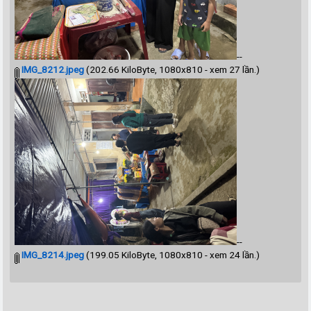
--
IMG_8212.jpeg
(202.66 KiloByte, 1080x810 - xem 27 lần.)
--
IMG_8214.jpeg
(199.05 KiloByte, 1080x810 - xem 24 lần.)