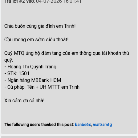
Trả lời #2 vào:
04-07-2026 16:01:41
Chia buồn cùng gia đình em Trinh!
Cầu mong em sớm siêu thoát!
Quý MTQ ủng hộ đám tang của em thông qua tài khoản thủ
quỹ:
- Hoàng Thị Quỳnh Trang
- STK: 1501
- Ngân hàng MBBank HCM
- Cú pháp: Tên + UH MTTT em Trinh
Xin cảm ơn cả nhà!
The following users thanked this post:
banbe6x
,
maitramtg