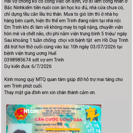
Hai vợ chồng ko có công việc ổn định, vợ đi làm công nhân ở
Bắc Ninhkiếm tiền nuôi con ăn học ko đủ, nhà cửa chưa có,
chỉ dựng tều căn lều trú thân. Mưa to gió lớn thì ở nhà họ
hàng bên cạnh, hiện thi thể em Trinh đang nằm tại nhà nội.
Em Trinh khi đi làm về không may bị ngã nặng, chuyển viện
hôn mê và chết não, chi phí nằm viện trung bình 5 triệu/ ngày.
Sau khoảng 1 tuần chống chọi với bệnh tật em Hồ Duy Trinh
đã trút hơi thở cuối cùng vào lúc 10h ngày 03/07/2026 tại
bệnh viện trung ương Huế.
0398985674 sdt vợ em Trinh
Dự kiến đưa: 6/7/2026
Kính mong quý MTQ quan tâm giúp đỡ hỗ trợ mai táng cho
em Trinh phút cuối.
Thay mặt gia đình em xin chân thành cảm ơn.