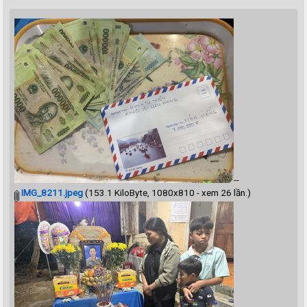
--
IMG_8211.jpeg
(153.1 KiloByte, 1080x810 - xem 26 lần.)