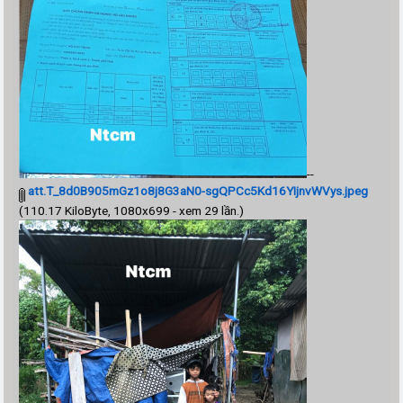
--
att.T_8d0B905mGz1o8j8G3aN0-sgQPCc5Kd16YIjnvWVys.jpeg
(110.17 KiloByte, 1080x699 - xem 29 lần.)