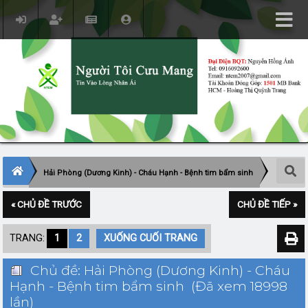
Hải Phòng (Dương Kinh) - Cháu Hạnh - Bệnh tim bẩm sinh
« CHỦ ĐỀ TRƯỚC
CHỦ ĐỀ TIẾP »
TRANG:
1
2
XUỐNG CUỐI TRANG
Chủ đề: Hải Phòng (Dương Kinh) - Cháu
Hạnh - Bệnh tim bẩm sinh (Đã xem 18998
lần)