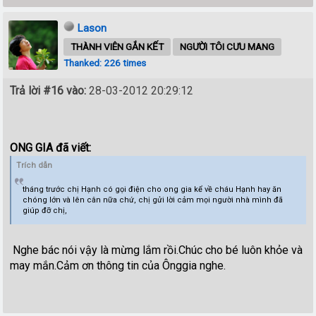
Lason
THÀNH VIÊN GẮN KẾT
NGƯỜI TÔI CƯU MANG
Thanked: 226 times
Trả lời #16 vào:
28-03-2012 20:29:12
ONG GIA đã viết:
Trích dẫn
tháng trước chị Hạnh có gọi điện cho ong gia kể về cháu Hạnh hay ăn
chóng lớn và lên cân nữa chứ, chị gửi lời cảm mọi người nhà mình đã
giúp đỡ chị,
Nghe bác nói vậy là mừng lắm rồi.Chúc cho bé luôn khỏe và
may mắn.Cảm ơn thông tin của Ônggia nghe.