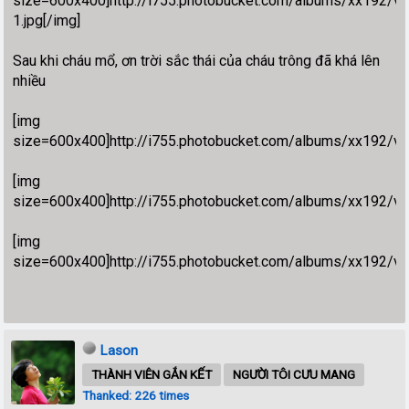
size=600x400]http://i755.photobucket.com/albums/xx192/
1.jpg[/img]
Sau khi cháu mổ, ơn trời sắc thái của cháu trông đã khá lên
nhiều
[img
size=600x400]http://i755.photobucket.com/albums/xx192/vu
[img
size=600x400]http://i755.photobucket.com/albums/xx192/vu
[img
size=600x400]http://i755.photobucket.com/albums/xx192/vu
Lason
THÀNH VIÊN GẮN KẾT
NGƯỜI TÔI CƯU MANG
Thanked: 226 times