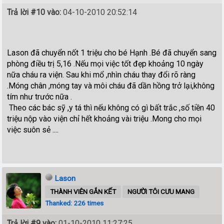
Trả lời #10 vào:
04-10-2010 20:52:14
Lason đã chuyển nốt 1 triệu cho bé Hạnh .Bé đã chuyển sang
phòng điều trị 5,16 .Nếu mọi việc tốt đẹp khoảng 10 ngày
nữa cháu ra viện. Sau khi mổ ,nhìn cháu thay đổi rõ ràng
.Móng chân ,móng tay và môi cháu đã dần hồng trở lại,không
tím như trước nữa .
Theo các bác sỹ ,y tá thì nếu không có gì bất trắc ,số tiền 40
triệu nộp vào viện chỉ hết khoảng vài triệu .Mong cho mọi
việc suôn sẻ ....
Lason
THÀNH VIÊN GẮN KẾT
NGƯỜI TÔI CƯU MANG
Thanked: 226 times
Trả lời #9 vào:
01-10-2010 11:27:25