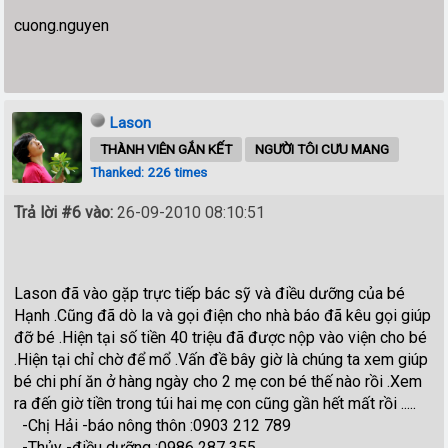
cuong.nguyen
Lason
THÀNH VIÊN GẮN KẾT
NGƯỜI TÔI CƯU MANG
Thanked: 226 times
Trả lời #6 vào:
26-09-2010 08:10:51
Lason đã vào gặp trực tiếp bác sỹ và điều dưỡng của bé
Hạnh .Cũng đã dò la và gọi điện cho nhà báo đã kêu gọi giúp
đỡ bé .Hiện tại số tiền 40 triệu đã được nộp vào viện cho bé
.Hiện tại chỉ chờ để mổ .Vấn đề bây giờ là chúng ta xem giúp
bé chi phí ăn ở hàng ngày cho 2 mẹ con bé thế nào rồi .Xem
ra đến giờ tiền trong túi hai mẹ con cũng gần hết mất rồi .....
-Chị Hải -báo nông thôn :0903 212 789
-Thủy -điều dưỡng :0986 287 355