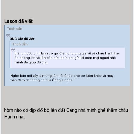
Lason đã viết:
Trích dẫn
ONG GIA đã viết:
Trích dẫn
tháng trước chị Hạnh có gọi điện cho ong gia kể về cháu Hạnh hay
ăn chóng lớn và lên cân nữa chứ, chị gửi lời cảm mọi người nhà
mình đã giúp đỡ chị,
Nghe bác nói vậy là mừng lắm rồi.Chúc cho bé luôn khỏe và may
mắn.Cảm ơn thông tin của Ônggia nghe.
hôm nào có dịp đổ bộ lên đất Cảng nhà mình ghé thăm cháu
Hạnh nha..