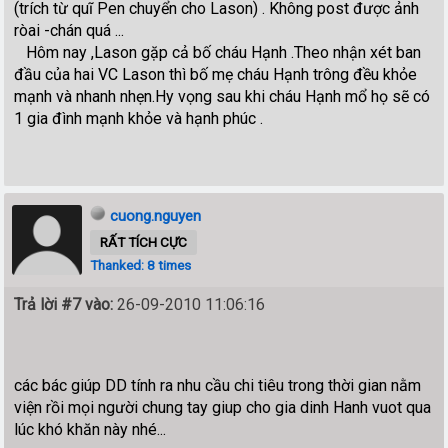
(trích từ quĩ Pen chuyển cho Lason) . Không post được ảnh
ròai -chán quá ...
Hôm nay ,Lason gặp cả bố cháu Hạnh .Theo nhận xét ban
đầu của hai VC Lason thì bố mẹ cháu Hạnh trông đều khỏe
mạnh và nhanh nhẹn.Hy vọng sau khi cháu Hạnh mổ họ sẽ có
1 gia đình mạnh khỏe và hạnh phúc .
cuong.nguyen
RẤT TÍCH CỰC
Thanked: 8 times
Trả lời #7 vào:
26-09-2010 11:06:16
các bác giúp DD tính ra nhu cầu chi tiêu trong thời gian nằm
viện rồi mọi người chung tay giup cho gia dinh Hanh vuot qua
lúc khó khăn này nhé...