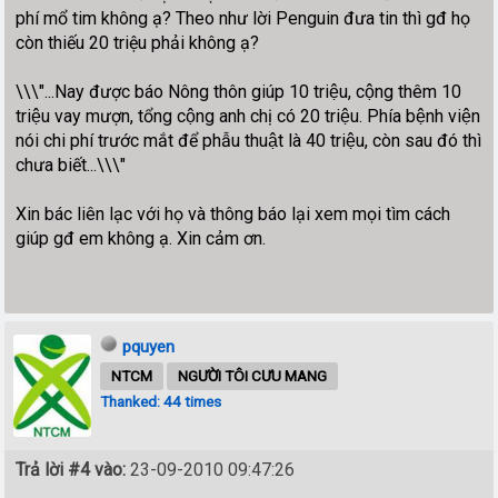
phí mổ tim không ạ? Theo như lời Penguin đưa tin thì gđ họ
còn thiếu 20 triệu phải không ạ?
\\\"...Nay được báo Nông thôn giúp 10 triệu, cộng thêm 10
triệu vay mượn, tổng cộng anh chị có 20 triệu. Phía bệnh viện
nói chi phí trước mắt để phẫu thuật là 40 triệu, còn sau đó thì
chưa biết...\\\"
Xin bác liên lạc với họ và thông báo lại xem mọi tìm cách
giúp gđ em không ạ. Xin cảm ơn.
pquyen
NTCM
NGƯỜI TÔI CƯU MANG
Thanked: 44 times
Trả lời #4 vào:
23-09-2010 09:47:26