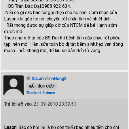
-BS Trần Đắc Đại:0988 922 634.
Nếu có gì các bác cứ gọi điện cho họ nhé .Cảm nhận của
Lason khi gặp họ nói chuyện rất chân tình và nhiệt tình .
Rất mong được sự giúp đỡ của NTCM để bé Hạnh sớm
được mổ .
Theo như mô tả của BS Đại thì bệnh tình của cháu rất phức
tạp ,nên mổ 1 lần ,sửa toàn bộ dị tật bẩm sinh,hẹp van động
mạch ...nếu không mổ ,để lâu sẽ dẫn đến tử vong ....
XuLanhTinhNong2
RẤT TÍCH CỰC
Thanked: 5 times
Trả lời #5 vào:
23-09-2010 23:39:51
Lason
: Bác có hỏi lại là họ còn thiếu bao nhiêu tiền cho chi