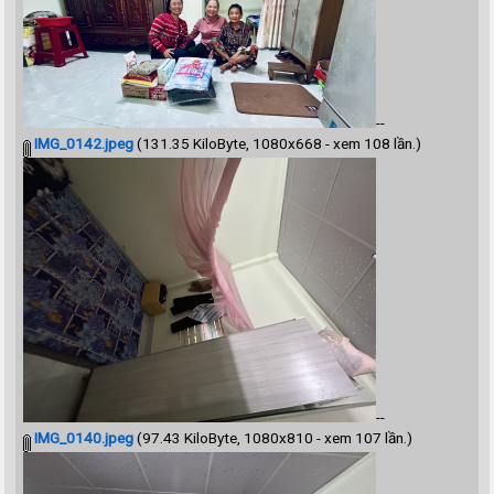
--
IMG_0142.jpeg
(131.35 KiloByte, 1080x668 - xem 108 lần.)
--
IMG_0140.jpeg
(97.43 KiloByte, 1080x810 - xem 107 lần.)