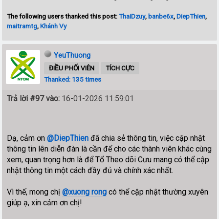
The following users thanked this post:
ThaiDzuy
,
banbe6x
,
DiepThien
,
maitramtg
,
Khánh Vy
YeuThuong
ĐIỀU PHỐI VIÊN
TÍCH CỰC
Thanked: 135 times
Trả lời #97 vào:
16-01-2026 11:59:01
Dạ, cảm ơn
@DiepThien
đã chia sẻ thông tin, việc cập nhật
thông tin lên diễn đàn là cần để cho các thành viên khác cùng
xem, quan trọng hơn là để Tổ Theo dõi Cưu mang có thể cập
nhật thông tin một cách đầy đủ và chính xác nhất.
Vì thế, mong chị
@xuong rong
có thể cập nhật thường xuyên
giúp ạ, xin cảm ơn chị!