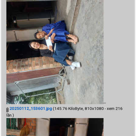
--
20250112_153601.jpg
(145.76 KiloByte, 810x1080 - xem 216
lần.)