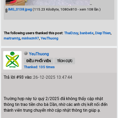
--
IMG_0138.jpeg
(115.23 KiloByte, 1080x810 - xem 108 lần.)
The following users thanked this post:
ThaiDzuy
,
banbe6x
,
DiepThien
,
maitramtg
,
minhsơn97
,
YeuThuong
YeuThuong
ĐIỀU PHỐI VIÊN
TÍCH CỰC
Thanked: 135 times
Trả lời #93 vào:
26-12-2025 13:47:44
Trường hợp này từ quý 2/2025 đã không thấy cập nhật
thông tin trao tiền cho bà Dần, nhờ các anh chị kết nối đến
thành viên trung chuyển nhờ cập nhật thông tin giúp ạ.