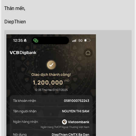
Thân mến,
DiepThien