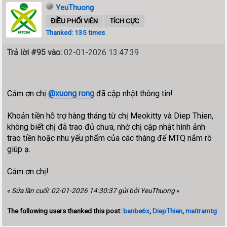
YeuThuong
ĐIỀU PHỐI VIÊN
TÍCH CỰC
Thanked: 135 times
Trả lời #95 vào:
02-01-2026 13:47:39
Cảm ơn chị
@xuong rong
đã cập nhật thông tin!
Khoản tiền hỗ trợ hàng tháng từ chị Meokitty và Diep Thien,
không biết chị đã trao đủ chưa, nhờ chị cập nhật hình ảnh
trao tiền hoặc nhu yếu phẩm của các tháng để MTQ nắm rõ
giúp ạ.
Cảm ơn chị!
«
Sửa lần cuối: 02-01-2026 14:30:37 gửi bởi YeuThuong
»
The following users thanked this post:
banbe6x
,
DiepThien
,
maitramtg