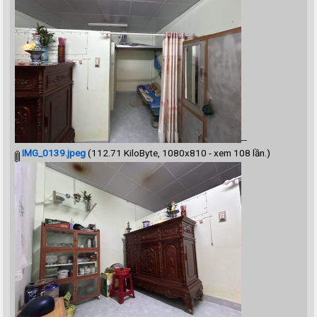
--
IMG_0139.jpeg
(112.71 KiloByte, 1080x810 - xem 108 lần.)