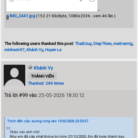
--
IMG_2441.jpg
(152.21 KiloByte, 1080x2336 - xem 46 lần.)
The following users thanked this post:
ThaiDzuy
,
DiepThien
,
maitramtg
,
minhsơn97
,
Khánh Vy
,
Huyen Le
Khánh Vy
THÀNH VIÊN
Thanked: 249 times
Trả lời #99 vào:
25-05-2026 18:30:12
Trích dẫn của: xuong rong vào 13-02-2026 22:53:57
Chào các anh chị!
Như em đã cập nhật thông tin hôm 27/12/2025. Em đã hoàn thành trao