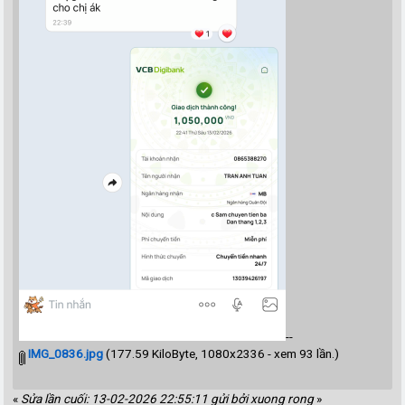
--
IMG_0836.jpg
(177.59 KiloByte, 1080x2336 - xem 93 lần.)
«
Sửa lần cuối: 13-02-2026 22:55:11 gửi bởi xuong rong
»