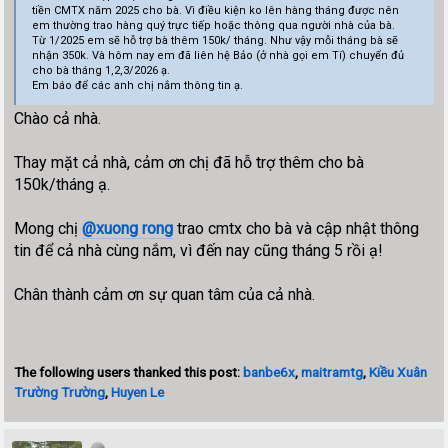
tiền CMTX năm 2025 cho bà. Vì điều kiện ko lên hàng tháng được nên
em thường trao hàng quý trực tiếp hoặc thông qua người nhà của bà.
Từ 1/2025 em sẽ hỗ trợ bà thêm 150k/ tháng. Như vậy mỗi tháng bà sẽ
nhận 350k. Và hôm nay em đã liên hệ Bảo (ở nhà gọi em Tí) chuyển đủ
cho bà tháng 1,2,3/2026 ạ.
Em báo để các anh chị nắm thông tin ạ.
Chào cả nhà.
Thay mặt cả nhà, cảm ơn chị đã hỗ trợ thêm cho bà
150k/tháng ạ.
Mong chị
@xuong rong
trao cmtx cho bà và cập nhật thông
tin để cả nhà cùng nắm, vì đến nay cũng tháng 5 rồi ạ!
Chân thành cảm ơn sự quan tâm của cả nhà.
The following users thanked this post:
banbe6x
,
maitramtg
,
Kiều Xuân
Trường Trường
,
Huyen Le