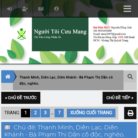
Thanh Minh, Diên Lạc, Diên Khánh - Bà Phạm Thị Dần cô
độc, nghèo.
« CHỦ ĐỀ TRƯỚC
CHỦ ĐỀ TIẾP »
TRANG:
1
2
3
...
7
XUỐNG CUỐI TRANG
Chủ đề: Thanh Minh, Diên Lạc, Diên
Khánh - Bà Phạm Thị Dần cô độc, nghèo.