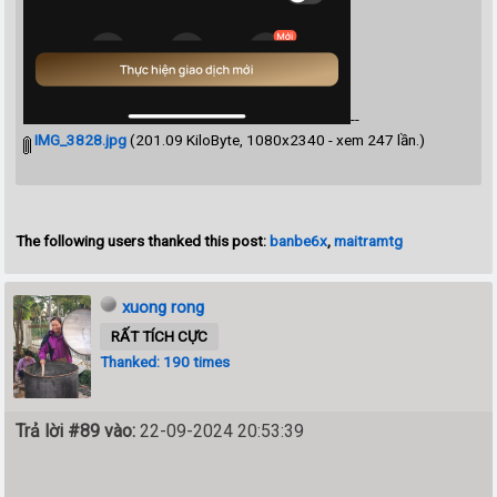
--
IMG_3828.jpg
(201.09 KiloByte, 1080x2340 - xem 247 lần.)
The following users thanked this post:
banbe6x
,
maitramtg
xuong rong
RẤT TÍCH CỰC
Thanked: 190 times
Trả lời #89 vào:
22-09-2024 20:53:39