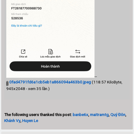
--
0fad4791fd6a1cb5eb1a866094a463b0.jpeg
(118.57 KiloByte,
945x2048 - xem 35 lần.)
The following users thanked this post:
banbe6x
,
maitramtg
,
Quý Đôn
,
Khánh Vy
,
Huyen Le