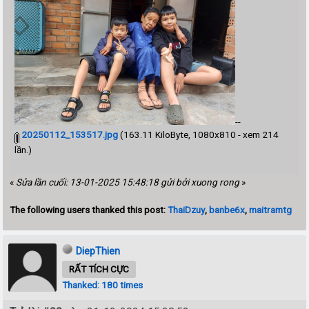
--
20250112_153517.jpg
(163.11 KiloByte, 1080x810 - xem 214
lần.)
«
Sửa lần cuối: 13-01-2025 15:48:18 gửi bởi xuong rong
»
The following users thanked this post:
ThaiDzuy
,
banbe6x
,
maitramtg
DiepThien
RẤT TÍCH CỰC
Thanked: 180 times