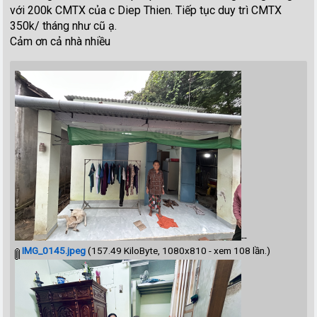
với 200k CMTX của c Diep Thien. Tiếp tục duy trì CMTX
350k/ tháng như cũ ạ.
Cảm ơn cả nhà nhiều
--
IMG_0145.jpeg
(157.49 KiloByte, 1080x810 - xem 108 lần.)