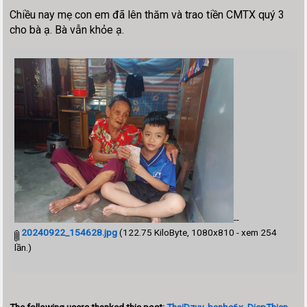
Chiều nay mẹ con em đã lên thăm và trao tiền CMTX quý 3
cho bà ạ. Bà vẫn khỏe ạ.
--
20240922_154628.jpg
(122.75 KiloByte, 1080x810 - xem 254
lần.)
The following users thanked this post:
ThaiDzuy
,
banbe6x
,
DiepThien
,