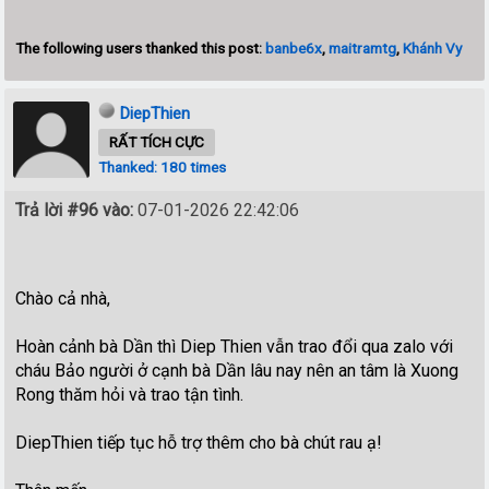
The following users thanked this post:
banbe6x
,
maitramtg
,
Khánh Vy
DiepThien
RẤT TÍCH CỰC
Thanked: 180 times
Trả lời #96 vào:
07-01-2026 22:42:06
Chào cả nhà,
Hoàn cảnh bà Dần thì Diep Thien vẫn trao đổi qua zalo với
cháu Bảo người ở cạnh bà Dần lâu nay nên an tâm là Xuong
Rong thăm hỏi và trao tận tình.
DiepThien tiếp tục hỗ trợ thêm cho bà chút rau ạ!