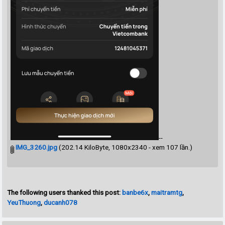
--
IMG_3260.jpg
(202.14 KiloByte, 1080x2340 - xem 107 lần.)
The following users thanked this post:
banbe6x
,
maitramtg
,
YeuThuong
,
ducanh078