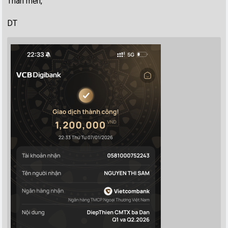
Thân mến,
DT