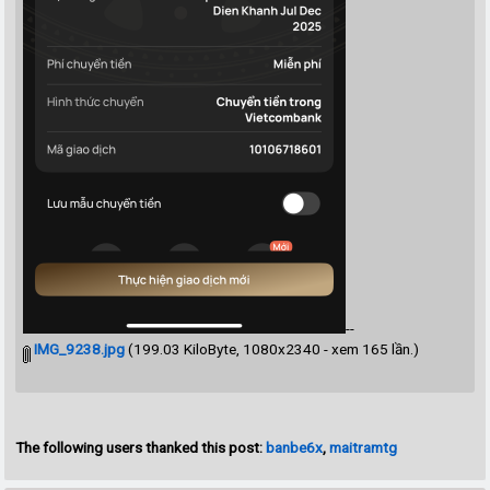
--
IMG_9238.jpg
(199.03 KiloByte, 1080x2340 - xem 165 lần.)
The following users thanked this post:
banbe6x
,
maitramtg