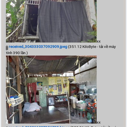
xx
received_304333037092909.jpeg
(351.12 KiloByte - tải về máy
tính 390 lần.)
xx