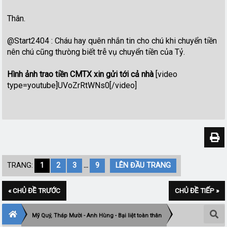
Thân.
@Start2404 : Cháu hay quên nhắn tin cho chú khi chuyển tiền
nên chú cũng thưòng biết trễ vụ chuyển tiền của Tỷ.
Hình ảnh trao tiền CMTX xin gửi tới cả nhà
[video
type=youtube]UVoZrRtWNs0[/video]
TRANG:
1
2
3
...
9
LÊN ĐẦU TRANG
« CHỦ ĐỀ TRƯỚC
CHỦ ĐỀ TIẾP »
Mỹ Quý, Tháp Mười - Anh Hùng - Bại liệt toàn thân