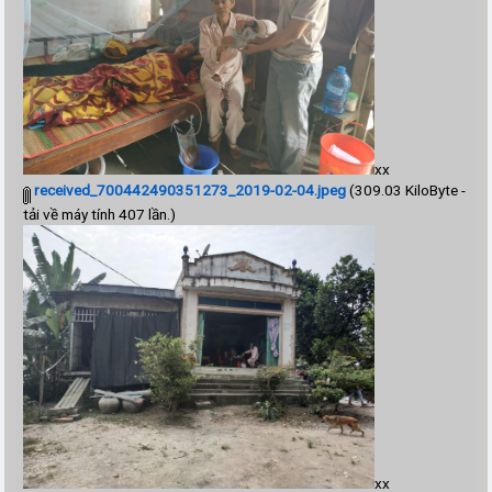
xx
received_700442490351273_2019-02-04.jpeg
(309.03 KiloByte -
tải về máy tính 407 lần.)
xx