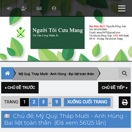
Mỹ Quý, Tháp Mười - Anh Hùng - Bại liệt toàn thân
« CHỦ ĐỀ TRƯỚC
CHỦ ĐỀ TIẾP »
TRANG:
1
2
3
...
9
XUỐNG CUỐI TRANG
Chủ đề: Mỹ Quý, Tháp Mười - Anh Hùng -
Bại liệt toàn thân (Đã xem 56125 lần)