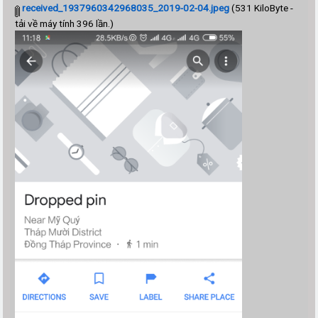
received_1937960342968035_2019-02-04.jpeg
(531 KiloByte -
tải về máy tính 396 lần.)