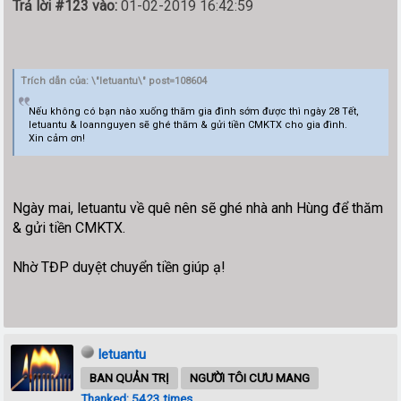
Trả lời #123 vào:
01-02-2019 16:42:59
Trích dẫn của: \"letuantu\" post=108604
Nếu không có bạn nào xuống thăm gia đình sớm được thì ngày 28 Tết,
letuantu & loannguyen sẽ ghé thăm & gửi tiền CMKTX cho gia đình.
Xin cảm ơn!
Ngày mai, letuantu về quê nên sẽ ghé nhà anh Hùng để thăm
& gửi tiền CMKTX.
Nhờ TĐP duyệt chuyển tiền giúp ạ!
letuantu
BAN QUẢN TRỊ
NGƯỜI TÔI CƯU MANG
Thanked: 5423 times