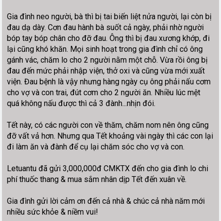
Gia đình neo người, bà thì bị tai biến liệt nửa người, lại còn bị
đau dạ dày. Cơn đau hành bà suốt cả ngày, phải nhờ người
bóp tay bóp chân cho đỡ đau. Ông thì bị đau xương khớp, đi
lại cũng khó khăn. Mọi sinh hoạt trong gia đình chỉ có ông
gánh vác, chăm lo cho 2 người nằm một chỗ. Vừa rồi ông bị
đau đến mức phải nhập viện, thở oxi và cũng vừa mới xuất
viện. Đau bệnh là vậy nhưng hàng ngày cụ ông phải nấu cơm
cho vợ và con trai, đút cơm cho 2 người ăn. Nhiều lúc mệt
quá không nấu được thì cả 3 đành...nhịn đói.
Tết này, có các người con về thăm, chăm nom nên ông cũng
đỡ vất vả hơn. Nhưng qua Tết khoảng vài ngày thì các con lại
đi làm ăn và đành để cụ lại chăm sóc cho vợ và con.
Letuantu đã gửi 3,000,000đ CMKTX đến cho gia đình lo chi
phí thuốc thang & mua sắm nhân dịp Tết đến xuân về.
Gia đình gửi lời cảm ơn đến cả nhà & chúc cả nhà năm mới
nhiều sức khỏe & niềm vui!