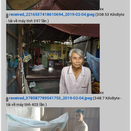
xx
received_2216537418610694_2019-02-04.jpeg
(308.53 KiloByte
- tải về máy tính 397 lần.)
xx
received_378587789541753_2019-02-04.jpeg
(348.7 KiloByte -
tải về máy tính 403 lần.)