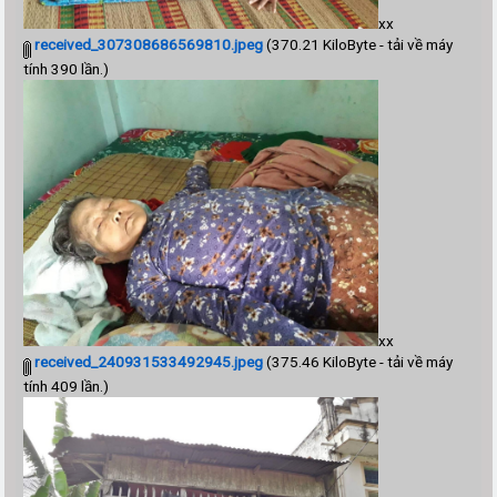
xx
received_307308686569810.jpeg
(370.21 KiloByte - tải về máy
tính 390 lần.)
xx
received_240931533492945.jpeg
(375.46 KiloByte - tải về máy
tính 409 lần.)