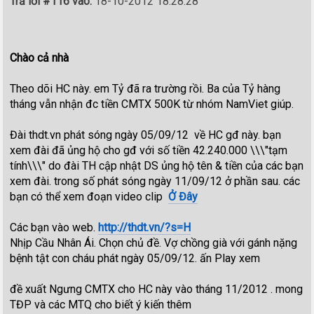
Trả lời #116 vào:
18-10-2012 18:28:28
Chào cả nhà
Theo dõi HC này. em Tỷ đã ra trường rồi. Ba của Tỷ hàng
tháng vẫn nhận đc tiền CMTX 500K từ nhóm NamViet giúp.
Đài thdt.vn phát sóng ngày 05/09/12 về HC gđ này. bạn
xem đài đã ủng hộ cho gđ với số tiền 42.240.000 \\\"tạm
tính\\\" do đài TH cập nhật DS ủng hộ tên & tiền của các bạn
xem đài. trong số phát sóng ngày 11/09/12 ở phần sau. các
bạn có thể xem đoạn video clip
Ở Đây
Các bạn vào web.
http://thdt.vn/?s=H
Nhịp Cầu Nhân Ái. Chọn chủ đề. Vợ chồng già với gánh nặng
bệnh tật con cháu phát ngày 05/09/12. ấn Play xem
đề xuất Ngưng CMTX cho HC này vào tháng 11/2012 . mong
TĐP và các MTQ cho biết ý kiến thêm