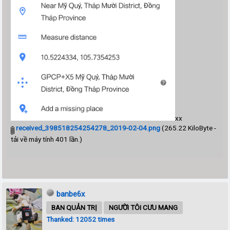
xx
received_398518254254278_2019-02-04.png
(265.22 KiloByte -
tải về máy tính 401 lần.)
banbe6x
BAN QUẢN TRỊ
NGƯỜI TÔI CƯU MANG
Thanked: 12052 times