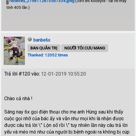
received_2198112873567334.jpeg
(389.86 KiloByte - tải về máy
tính 405 lần.)
banbe6x
BAN QUẢN TRỊ
NGƯỜI TÔI CƯU MANG
Thanked: 12052 times
Trả lời #120 vào:
12-01-2019 10:55:20
Chào cả nhà !
Sáng nay 6x gọi điện thoại cho mẹ anh Hùng sau khi thấy
cuộc gọi nhỡ của bác ấy và vẫn như mọi khi là nhận được
được câu trả lời \" Lộn số rồi \" tuy nhiên lần này câu trả lời
yếu và méo mó như của người bị bệnh ngoài ra không bị cúp