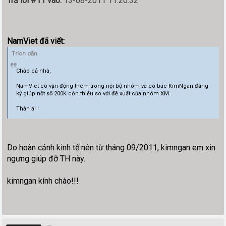
Trả lời #11 vào:
13-08-2011 11:20:32
NamViet đã viết:
Trích dẫn
Chào cả nhà,
NamViet có vận động thêm trong nội bộ nhóm và có bác KimNgan đăng
ký giúp nốt số 200K còn thiếu so với đề xuất của nhóm XM.
Thân ái !
Do hoàn cảnh kinh tế nên từ tháng 09/2011, kimngan em xin
ngưng giúp đỡ TH này.
kimngan kính chào!!!