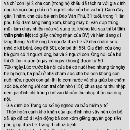
vá chỉ còn lại 2 cha con (trong hộ khẩu đã tách ra với gia đình
ông bà nội cũng chỉ có 2 người: cha của bé và bé). Cách đây
gần 1 năm, cha của bé-anh Đào Văn Phú, 31 tuổi, trong 1 lần
phụ tiếp đám tang hàng xóm, không may bị ván đạp trúng
mũi, làm chảy nhiều máu và sưng to, không lâu sau thì bị
tâm
thần phân liệt
(có giấy chứng nhận của BV) và hiện đang đi
lang thang. Vì thế ông bà nội đã đưa bé về nhà chăm sóc
(nhà ở kế bên), ông đã 50t, còn bà thì 55t. Gia đình của ông
bà gồm có 4 người: ông, bà và 2 người con. Ông nội của bé
thì đi làm mướn (ngày có ngày không) được từ 50-
70k/ngày.Lúc trước bà nội của bé có nuôi heo nhưng từ ngày
bé bị bệnh, bà phải ở nhà chăm sóc cho bé nên không còn
nuôi nữa, người con gái thì lo cơm nước và phụ giúp bà chăm
sóc bé, còn người con trai còn nhỏ (15t) chưa tạo ra thu nhập
nên gia đình chỉ trông chờ vào khoản thu nhập ít ỏi của ông
nội.
Gia đình bé Trang có sổ hộ nghèo và bảo hiểm y tế
Thấy hoàn cảnh khó khăn của gia đình như vậy nên cán bộ
xã, ấp đã có đi vận động bà con xóm giềng quyên góp tiền
phụ giúp đưa bé Trang đi chữa bệnh.