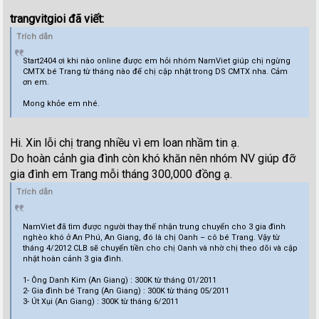
trangvitgioi đã viết:
Trích dẫn
Start2404 ơi khi nào online được em hỏi nhóm NamViet giúp chị ngừng
CMTX bé Trang từ tháng nào để chị cập nhật trong DS CMTX nha. Cảm
ơn em.
Mong khỏe em nhé.
Hi. Xin lỗi chị trang nhiều vì em loan nhầm tin ạ.
Do hoàn cảnh gia đình còn khó khăn nên nhóm NV giúp đỡ
gia đình em Trang mỗi tháng 300,000 đồng ạ.
Trích dẫn
NamViet đã tìm được người thay thế nhận trung chuyển cho 3 gia đình
nghèo khó ở An Phú, An Giang, đó là chị Oanh – cô bé Trang. Vậy từ
tháng 4/2012 CLB sẽ chuyển tiền cho chị Oanh và nhờ chị theo dõi và cập
nhật hoàn cảnh 3 gia đình.
1- Ông Danh Kim (An Giang) : 300K từ tháng 01/2011
2- Gia đình bé Trang (An Giang) : 300K từ tháng 05/2011
3- Út Xụi (An Giang) : 300K từ tháng 6/2011