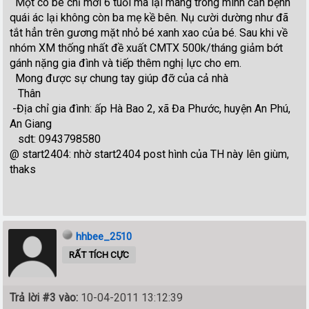
Một cô bé chỉ mới 6 tuổi mà lại mang trong mình căn bệnh
quái ác lại không còn ba mẹ kề bên. Nụ cười dường như đã
tắt hẳn trên gương mặt nhỏ bé xanh xao của bé. Sau khi về
nhóm XM thống nhất đề xuất CMTX 500k/tháng giảm bớt
gánh nặng gia đình và tiếp thêm nghị lực cho em.
Mong được sự chung tay giúp đỡ của cả nhà
Thân
-Địa chỉ gia đình: ấp Hà Bao 2, xã Đa Phước, huyện An Phú,
An Giang
sdt: 0943798580
@ start2404: nhờ start2404 post hình của TH này lên giùm,
thaks
hhbee_2510
RẤT TÍCH CỰC
Trả lời #3 vào:
10-04-2011 13:12:39