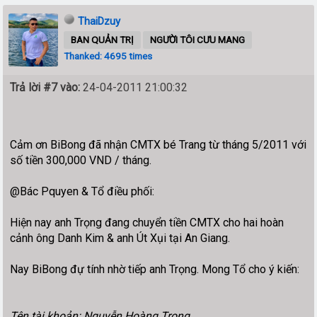
ThaiDzuy
BAN QUẢN TRỊ
NGƯỜI TÔI CƯU MANG
Thanked: 4695 times
Trả lời #7 vào:
24-04-2011 21:00:32
Cảm ơn BiBong đã nhận CMTX bé Trang từ tháng 5/2011 với
số tiền 300,000 VND / tháng.
@Bác Pquyen & Tổ điều phối:
Hiện nay anh Trọng đang chuyển tiền CMTX cho hai hoàn
cảnh ông Danh Kim & anh Út Xụi tại An Giang.
Nay BiBong đự tính nhờ tiếp anh Trọng. Mong Tổ cho ý kiến:
Tên tài khoản: Nguyễn Hoàng Trọng