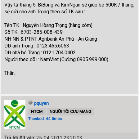
Vậy từ tháng 5, BiBong và KimNgan sẽ giúp bé 500K / tháng,
sẽ gửi cho anh Trọng theo số TK sau :
Tên TK : Nguyễn Hòang Trọng (hàng xóm)
Số TK : 6703-285-008-439
NH NN & PTNT Agribank An Phú - An Giang
DĐ anh Trọng : 0123.465.6053
DĐ nhà bé Trang : 0121.704.0402
Người theo dõi : NamViet (Cường 0905.999.000)
Thân,
pquyen
NTCM
NGƯỜI TÔI CƯU MANG
Thanked: 44 times
Trả lời #9 vào:
25-04-2011 23:20:03