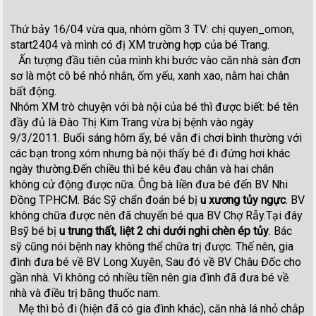
Thứ bảy 16/04 vừa qua, nhóm gồm 3 TV: chị quyen_omon,
start2404 và mình có đị XM trường hợp của bé Trang.
Ấn tượng đầu tiên của mình khi bước vào căn nhà sàn đơn
sơ là một cô bé nhỏ nhắn, ốm yếu, xanh xao, nằm hai chân
bất động.
Nhóm XM trò chuyện với bà nội của bé thì được biết: bé tên
đầy đủ là Đào Thị Kim Trang vừa bị bệnh vào ngày
9/3/2011. Buổi sáng hôm ấy, bé vẫn đi chơi bình thường với
các bạn trong xóm nhưng bà nội thấy bé đi đứng hơi khác
ngày thường.Đến chiều thì bé kêu đau chân và hai chân
không cử động được nữa. Ông bà liền đưa bé đến BV Nhi
Đồng TPHCM. Bác Sỹ chẩn đoán bé bị
u xương tủy ngực
. BV
không chữa được nên đã chuyển bé qua BV Chợ Rẫy.Tại đây
Bsỹ bé bị
u trung thất, liệt 2 chi dưới nghi chèn ép tủy
. Bác
sỹ cũng nói bệnh nay không thể chữa trị được. Thế nên, gia
đình đưa bé về BV Long Xuyên, Sau đó về BV Châu Đốc cho
gần nhà. Vì không có nhiều tiền nên gia đình đã đưa bé về
nhà và điều trị bằng thuốc nam.
Mẹ thì bỏ đi (hiện đã có gia đình khác), căn nhà lá nhỏ chắp