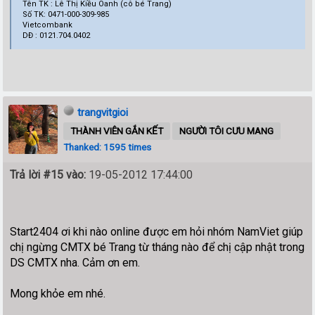
Tên TK : Lê Thị Kiều Oanh (cô bé Trang)
Số TK: 0471-000-309-985
Vietcombank
DĐ : 0121.704.0402
trangvitgioi
THÀNH VIÊN GẮN KẾT
NGƯỜI TÔI CƯU MANG
Thanked: 1595 times
Trả lời #15 vào:
19-05-2012 17:44:00
Start2404 ơi khi nào online được em hỏi nhóm NamViet giúp
chị ngừng CMTX bé Trang từ tháng nào để chị cập nhật trong
DS CMTX nha. Cảm ơn em.
Mong khỏe em nhé.