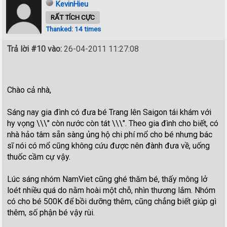
KevinHieu
RẤT TÍCH CỰC
Thanked: 14 times
Trả lời #10 vào:
26-04-2011 11:27:08
Chào cả nhà,
Sáng nay gia đình có đưa bé Trang lên Saigon tái khám với
hy vọng \\\" còn nước còn tát \\\". Theo gia đình cho biết, có
nhà hảo tâm sẵn sàng ủng hộ chi phí mổ cho bé nhưng bác
sĩ nói có mổ cũng không cứu được nên đành đưa về, uống
thuốc cầm cự vậy.
Lúc sáng nhóm NamViet cũng ghé thăm bé, thấy mông lở
loét nhiều quá do nằm hoài một chỗ, nhìn thương lắm. Nhóm
có cho bé 500K để bồi dưỡng thêm, cũng chẳng biết giúp gì
thêm, số phận bé vậy rùi.