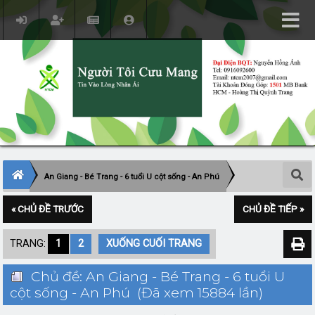
An Giang - Bé Trang - 6 tuổi U cột sống - An Phú
« CHỦ ĐỀ TRƯỚC
CHỦ ĐỀ TIẾP »
TRANG:
1
2
XUỐNG CUỐI TRANG
Chủ đề: An Giang - Bé Trang - 6 tuổi U
cột sống - An Phú (Đã xem 15884 lần)