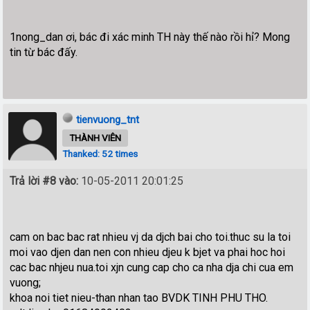
1nong_dan ơi, bác đi xác minh TH này thế nào rồi hỉ? Mong
tin từ bác đấy.
tienvuong_tnt
THÀNH VIÊN
Thanked: 52 times
Trả lời #8 vào:
10-05-2011 20:01:25
cam on bac bac rat nhieu vj da djch bai cho toi.thuc su la toi
moi vao djen dan nen con nhieu djeu k bjet va phai hoc hoi
cac bac nhjeu nua.toi xjn cung cap cho ca nha dja chi cua em
vuong;
khoa noi tiet nieu-than nhan tao BVDK TINH PHU THO.