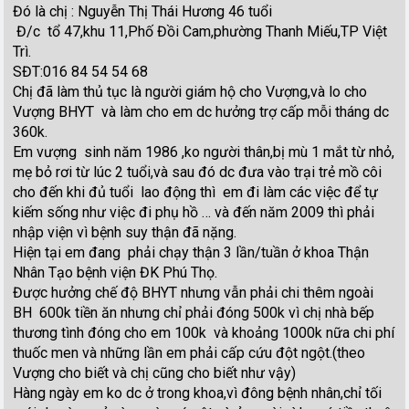
Đó là chị : Nguyễn Thị Thái Hương 46 tuổi
Đ/c tổ 47,khu 11,Phố Đồi Cam,phường Thanh Miếu,TP Việt
Trì.
SĐT:016 84 54 54 68
Chị đã làm thủ tục là người giám hộ cho Vượng,và lo cho
Vượng BHYT và làm cho em dc hưởng trợ cấp mỗi tháng dc
360k.
Em vượng sinh năm 1986 ,ko người thân,bị mù 1 mắt từ nhỏ,
mẹ bỏ rơi từ lúc 2 tuổi,và sau đó dc đưa vào trại trẻ mồ côi
cho đến khi đủ tuổi lao động thì em đi làm các việc để tự
kiếm sống như việc đi phụ hồ … và đến năm 2009 thì phải
nhập viện vì bệnh suy thận đã nặng.
Hiện tại em đang phải chạy thận 3 lần/tuần ở khoa Thận
Nhân Tạo bệnh viện ĐK Phú Thọ.
Được hưởng chế độ BHYT nhưng vẫn phải chi thêm ngoài
BH 600k tiền ăn nhưng chỉ phải đóng 500k vì chị nhà bếp
thương tình đóng cho em 100k và khoảng 1000k nữa chi phí
thuốc men và những lần em phải cấp cứu đột ngột.(theo
Vượng cho biết và chị cũng cho biết như vậy)
Hàng ngày em ko dc ở trong khoa,vì đông bệnh nhân,chỉ tối