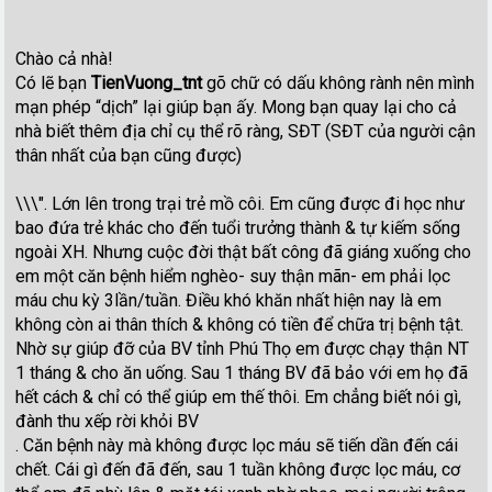
Chào cả nhà!
Có lẽ bạn
TienVuong_tnt
gõ chữ có dấu không rành nên mình
mạn phép “dịch” lại giúp bạn ấy. Mong bạn quay lại cho cả
nhà biết thêm địa chỉ cụ thể rõ ràng, SĐT (SĐT của người cận
thân nhất của bạn cũng được)
\\\". Lớn lên trong trại trẻ mồ côi. Em cũng được đi học như
bao đứa trẻ khác cho đến tuổi trưởng thành & tự kiếm sống
ngoài XH. Nhưng cuộc đời thật bất công đã giáng xuống cho
em một căn bệnh hiểm nghèo- suy thận mãn- em phải lọc
máu chu kỳ 3lần/tuần. Điều khó khăn nhất hiện nay là em
không còn ai thân thích & không có tiền để chữa trị bệnh tật.
Nhờ sự giúp đỡ của BV tỉnh Phú Thọ em được chạy thận NT
1 tháng & cho ăn uống. Sau 1 tháng BV đã bảo với em họ đã
hết cách & chỉ có thể giúp em thế thôi. Em chẳng biết nói gì,
đành thu xếp rời khỏi BV
. Căn bệnh này mà không được lọc máu sẽ tiến dần đến cái
chết. Cái gì đến đã đến, sau 1 tuần không được lọc máu, cơ