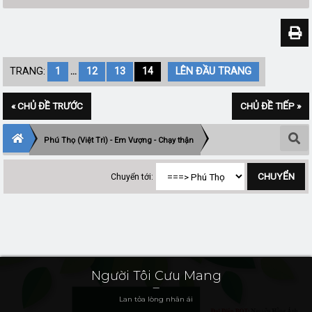
TRANG:
1
...
12
13
14
LÊN ĐẦU TRANG
« CHỦ ĐỀ TRƯỚC
CHỦ ĐỀ TIẾP »
Phú Thọ (Việt Trì) - Em Vượng - Chạy thận
Chuyển tới:
Người Tôi Cưu Mang
Lan tỏa lòng nhân ái