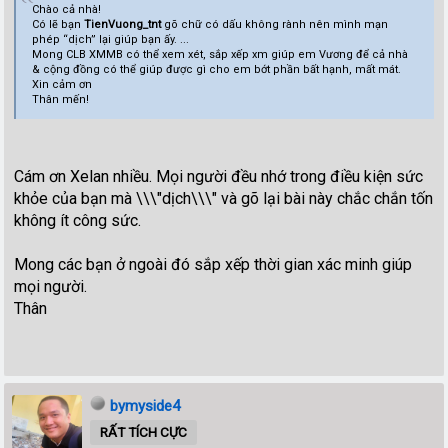
Chào cả nhà!
Có lẽ bạn
TienVuong_tnt
gõ chữ có dấu không rành nên mình mạn
phép “dịch” lại giúp bạn ấy. ...
Mong CLB XMMB có thể xem xét, sắp xếp xm giúp em Vương để cả nhà
& cộng đồng có thể giúp được gì cho em bớt phần bất hạnh, mất mát.
Xin cảm ơn
Thân mến!
Cám ơn Xelan nhiều. Mọi người đều nhớ trong điều kiện sức
khỏe của bạn mà \\\"dịch\\\" và gõ lại bài này chắc chắn tốn
không ít công sức.
Mong các bạn ở ngoài đó sắp xếp thời gian xác minh giúp
mọi người.
Thân
bymyside4
RẤT TÍCH CỰC