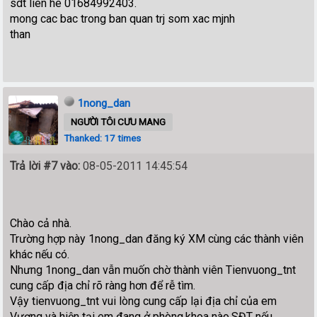
sdt lien he 01684992403.
mong cac bac trong ban quan trj som xac mjnh
than
1nong_dan
NGƯỜI TÔI CƯU MANG
Thanked: 17 times
Trả lời #7 vào:
08-05-2011 14:45:54
Chào cả nhà.
Trường hợp này 1nong_dan đăng ký XM cùng các thành viên
khác nếu có.
Nhưng 1nong_dan vẫn muốn chờ thành viên Tienvuong_tnt
cung cấp địa chỉ rõ ràng hơn để rễ tìm.
Vậy tienvuong_tnt vui lòng cung cấp lại địa chỉ của em
Vương và hiện tại em đang ở phòng,khoa nào,SĐT nếu