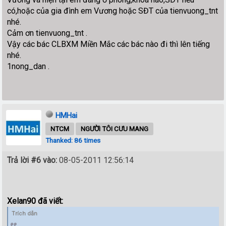
có,hoặc của gia đình em Vương hoặc SĐT của tienvuong_tnt
nhé.
Cảm ơn tienvuong_tnt .
Vậy các bác CLBXM Miền Mắc các bác nào đi thì lên tiếng
nhé.
1nong_dan .
HMHai
NTCM
NGƯỜI TÔI CƯU MANG
Thanked: 86 times
Trả lời #6 vào:
08-05-2011 12:56:14
Xelan90 đã viết:
Trích dẫn