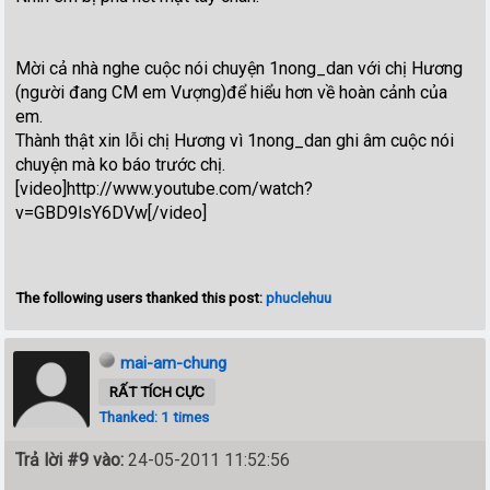
Mời cả nhà nghe cuộc nói chuyện 1nong_dan với chị Hương
(người đang CM em Vượng)để hiểu hơn về hoàn cảnh của
em.
Thành thật xin lỗi chị Hương vì 1nong_dan ghi âm cuộc nói
chuyện mà ko báo trước chị.
[video]http://www.youtube.com/watch?
v=GBD9lsY6DVw[/video]
The following users thanked this post:
phuclehuu
mai-am-chung
RẤT TÍCH CỰC
Thanked: 1 times
Trả lời #9 vào:
24-05-2011 11:52:56