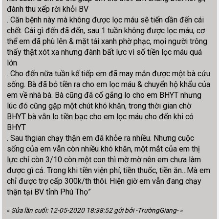
đành thu xếp rời khỏi BV
. Căn bệnh này mà không được lọc máu sẽ tiến dần đến cái
chết. Cái gì đến đã đến, sau 1 tuần không được lọc máu, cơ
thể em đã phù lên & mặt tái xanh phờ phạc, mọi người trông
thấy thật xót xa nhưng đành bất lực vì số tiền lọc máu quá
lớn
. Cho đến nữa tuần kế tiếp em đã may mắn được một bà cứu
sống. Bà đã bỏ tiền ra cho em lọc máu & chuyển hộ khẩu của
em về nhà bà. Bà cũng đã cố gắng lo cho em BHYT nhưng
lúc đó cũng gặp một chút khó khăn, trong thời gian chờ
BHYT bà vẫn lo tiền bạc cho em lọc máu cho đến khi có
BHYT
. Sau thgian chạy thận em đã khỏe ra nhiều. Nhưng cuộc
sống của em vẫn còn nhiều khó khăn, một mắt của em thị
lực chỉ còn 3/10 còn một con thì mờ mờ nên em chưa làm
được gì cả. Trong khi tiền viện phí, tiền thuốc, tiền ăn…Mà em
chỉ được trợ cấp 300k/th thôi. Hiện giờ em vẫn đang chạy
thận tại BV tỉnh Phú Thọ”
«
Sửa lần cuối: 12-05-2020 18:38:52 gửi bởi -TrườngGiang-
»