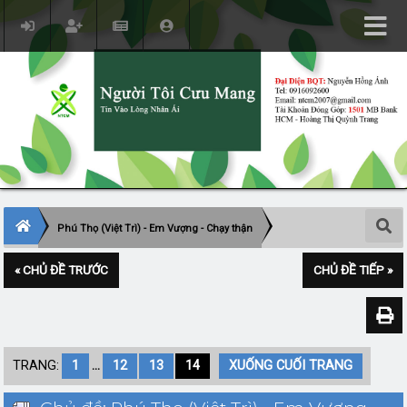
Phú Thọ (Việt Trì) - Em Vượng - Chạy thận
« CHỦ ĐỀ TRƯỚC
CHỦ ĐỀ TIẾP »
TRANG:
1
...
12
13
14
XUỐNG CUỐI TRANG