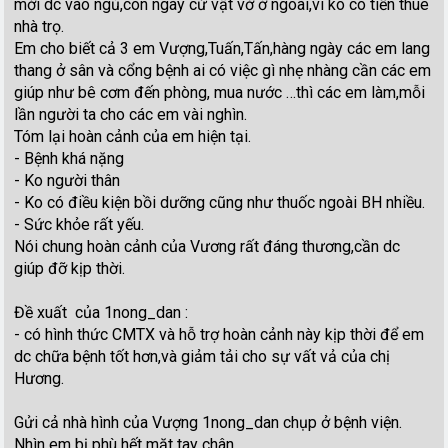
mới dc vào ngủ,còn ngày cứ vật vờ ở ngoài,vì ko có tiền thuê
nhà trọ.
Em cho biết cả 3 em Vượng,Tuấn,Tấn,hàng ngày các em lang
thang ở sân và cổng bệnh ai có việc gì nhẹ nhàng cần các em
giúp như bê cơm đến phòng, mua nước …thì các em làm,mỗi
lần người ta cho các em vài nghìn.
Tóm lại hoàn cảnh của em hiện tại.
- Bệnh khá nặng
- Ko người thân
- Ko có điều kiện bồi dưỡng cũng như thuốc ngoài BH nhiều.
- Sức khỏe rất yếu.
Nói chung hoàn cảnh của Vương rất đáng thương,cần dc
giúp đỡ kịp thời.
Đề xuất của 1nong_dan :
- có hình thức CMTX và hỗ trợ hoàn cảnh này kịp thời để em
dc chữa bệnh tốt hơn,và giảm tải cho sự vất vả của chị
Hương.
Gửi cả nhà hình của Vượng 1nong_dan chụp ở bệnh viện.
Nhìn em bị phù hết mặt tay chân.