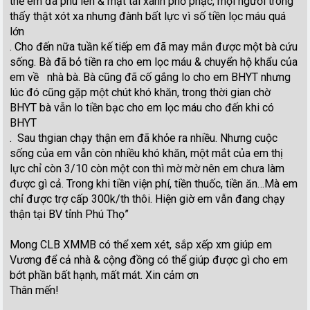
thể em đã phù lên & mặt tái xanh phờ phạc, mọi người trông
thấy thật xót xa nhưng đành bất lực vì số tiền lọc máu quá
lớn
. Cho đến nữa tuần kế tiếp em đã may mắn được một bà cứu
sống. Bà đã bỏ tiền ra cho em lọc máu & chuyển hộ khẩu của
em về nhà bà. Bà cũng đã cố gắng lo cho em BHYT nhưng
lúc đó cũng gặp một chút khó khăn, trong thời gian chờ
BHYT bà vẫn lo tiền bạc cho em lọc máu cho đến khi có
BHYT
. Sau thgian chạy thận em đã khỏe ra nhiều. Nhưng cuộc
sống của em vẫn còn nhiều khó khăn, một mắt của em thị
lực chỉ còn 3/10 còn một con thì mờ mờ nên em chưa làm
được gì cả. Trong khi tiền viện phí, tiền thuốc, tiền ăn…Mà em
chỉ được trợ cấp 300k/th thôi. Hiện giờ em vẫn đang chạy
thận tại BV tỉnh Phú Thọ”
Mong CLB XMMB có thể xem xét, sắp xếp xm giúp em
Vương để cả nhà & cộng đồng có thể giúp được gì cho em
bớt phần bất hạnh, mất mát. Xin cảm ơn
Thân mến!