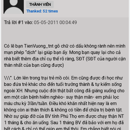
THÀNH VIÊN
Thanked: 52 times
Trả lời #1 vào:
05-05-2011 00:04:49
Có lẽ bạn TienVuong_tnt gõ chữ có dấu không rành nên mình
mạn phép “dịch” lại giúp bạn ấy. Mong bạn quay lại cho cả
nhà biết thêm địa chỉ cụ thể rõ ràng, SĐT (SĐT của người cận
thân nhất của bạn cũng được)
\\\". Lớn lên trong trại trẻ mồ côi. Em cũng được đi học như
bao đứa trẻ khác cho đến tuổi trưởng thành & tự kiếm sống
ngoài XH. Nhưng cuộc đời thật bất công đã giáng xuống cho
em một căn bệnh hiểm nghèo- suy thận mãn- em phải lọc
máu chu kỳ 3lần/tuần. Điều khó khăn nhất hiện nay là em
không còn ai thân thích & không có tiền để chữa trị bệnh tật.
Nhờ sự giúp đỡ của BV tỉnh Phú Thọ em được chạy thận NT
1 tháng & cho ăn uống. Sau 1 tháng BV đã bảo với em họ đã
hết cách & chỉ có thể giúp em thế thôi. Em chẳng biết nói gì,