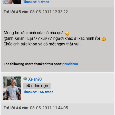
Thanked: 3 times
Trả lời #5 vào:
08-05-2011 12:33:22
Mong tin xác minh của cả nhà quá
@anh Xelan : Lại \\\"xúi\\\" người khác đi xác minh rồi
.
Chúc anh sức khỏe và có một ngày thật vui .
The following users thanked this post:
phuclehuu
Xelan90
RẤT TÍCH CỰC
Thanked: 166 times
Trả lời #4 vào:
08-05-2011 11:44:05