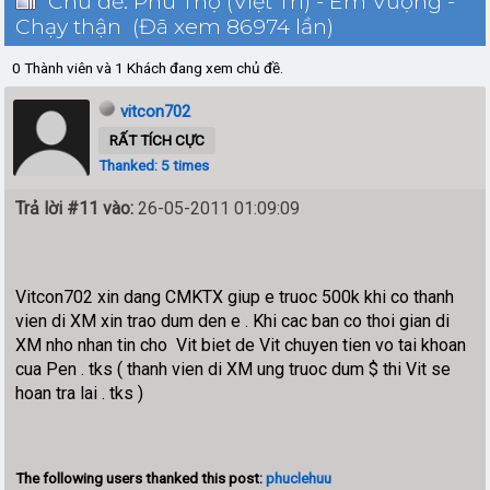
Chủ đề: Phú Thọ (Việt Trì) - Em Vượng -
Chạy thận (Đã xem 86974 lần)
0 Thành viên và 1 Khách đang xem chủ đề.
vitcon702
RẤT TÍCH CỰC
Thanked: 5 times
Trả lời #11 vào:
26-05-2011 01:09:09
Vitcon702 xin dang CMKTX giup e truoc 500k khi co thanh
vien di XM xin trao dum den e . Khi cac ban co thoi gian di
XM nho nhan tin cho Vit biet de Vit chuyen tien vo tai khoan
cua Pen . tks ( thanh vien di XM ung truoc dum $ thi Vit se
hoan tra lai . tks )
The following users thanked this post:
phuclehuu