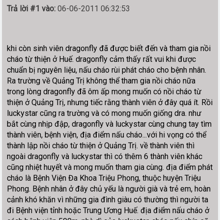
Trả lời #1 vào:
06-06-2011 06:32:53
khi còn sinh viên dragonfly đã được biết đến và tham gia nồi
cháo từ thiện ở Huế. dragonfly cảm thấy rất vui khi được
chuẩn bị nguyên liệu, nấu cháo rùi phát cháo cho bệnh nhân.
Ra trường về Quảng Trị không thể tham gia nồi cháo nữa
trong lòng dragonfly đã ôm ấp mong muốn có nồi cháo từ
thiện ở Quảng Trị, nhưng tiếc rằng thành viên ở đây quá ít. Rồi
luckystar cũng ra trường và có mong muốn giống dra. như
bắt cùng nhịp đập, dragonfly và luckystar cùng chung tay tìm
thành viên, bệnh viện, địa điểm nấu cháo...với hi vọng có thể
thành lập nồi cháo từ thiện ở Quảng Trị. về thành viên thì
ngoài dragonfly và luckystar thì có thêm 6 thành viên khác
cũng nhiệt huyết và mong muốn tham gia cùng. địa điểm phát
cháo là Bệnh Viện Đa Khoa Triệu Phong, thuộc huyện Triệu
Phong. Bệnh nhân ở đây chủ yếu là người già và trẻ em, hoàn
cảnh khó khăn vì những gia đình giàu có thường thì người ta
đi Bệnh viện tỉnh hoặc Trung Ương Huế. địa điểm nấu cháo ở