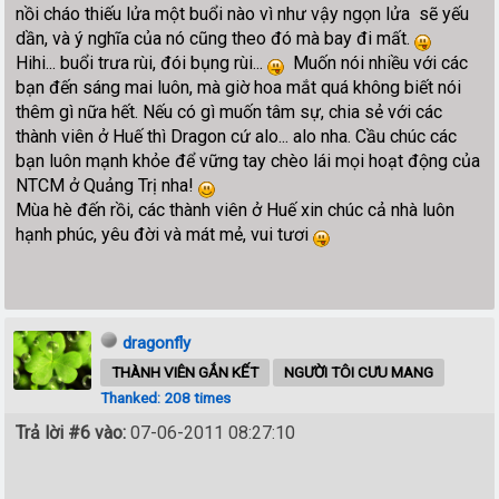
nồi cháo thiếu lửa một buổi nào vì như vậy ngọn lửa sẽ yếu
dần, và ý nghĩa của nó cũng theo đó mà bay đi mất.
Hihi... buổi trưa rùi, đói bụng rùi...
Muốn nói nhiều với các
bạn đến sáng mai luôn, mà giờ hoa mắt quá không biết nói
thêm gì nữa hết. Nếu có gì muốn tâm sự, chia sẻ với các
thành viên ở Huế thì Dragon cứ alo... alo nha. Cầu chúc các
bạn luôn mạnh khỏe để vững tay chèo lái mọi hoạt động của
NTCM ở Quảng Trị nha!
Mùa hè đến rồi, các thành viên ở Huế xin chúc cả nhà luôn
hạnh phúc, yêu đời và mát mẻ, vui tươi
dragonfly
THÀNH VIÊN GẮN KẾT
NGƯỜI TÔI CƯU MANG
Thanked: 208 times
Trả lời #6 vào:
07-06-2011 08:27:10