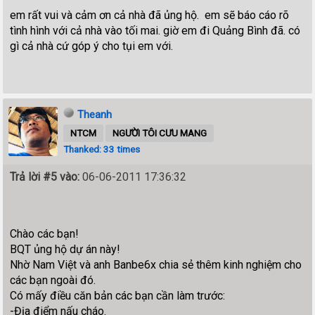
em rất vui và cảm ơn cả nhà đã ủng hộ. em sẽ báo cáo rõ
tình hình với cả nhà vào tối mai. giờ em đi Quảng Bình đã. có
gì cả nhà cứ góp ý cho tụi em với.
Theanh
NTCM
NGƯỜI TÔI CƯU MANG
Thanked: 33 times
Trả lời #5 vào:
06-06-2011 17:36:32
Chào các bạn!
BQT ủng hộ dự án này!
Nhờ Nam Việt và anh Banbe6x chia sẻ thêm kinh nghiệm cho
các bạn ngoài đó.
Có mấy điều căn bản các bạn cần làm trước:
-Địa điểm nấu cháo.