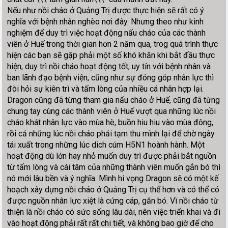
Nếu như nồi cháo ở Quảng Trị được thực hiện sẽ rất có ý
nghĩa với bệnh nhân nghèo nơi đây. Nhưng theo như kinh
nghiệm để duy trì việc hoạt động nấu cháo của các thành
viên ở Huế trong thời gian hơn 2 năm qua, trog quá trình thực
hiện các bạn sẽ gặp phải một số khó khăn khi bắt đầu thực
hiện, duy trì nồi cháo hoạt động tốt, uy tín với bệnh nhân và
ban lãnh đạo bệnh viện, cũng như sự đóng góp nhân lực thì
đòi hỏi sự kiên trì và tấm lòng của nhiều cá nhân hợp lại.
Dragon cũng đã từng tham gia nấu cháo ở Huế, cũng đã từng
chung tay cùng các thành viên ở Huế vượt qua những lúc nồi
cháo khát nhân lực vào mùa hè, buồn hiu hiu vào mùa đông,
rồi cả những lúc nồi cháo phải tạm thu mình lại để chờ ngày
tái xuất trong những lúc dich cúm H5N1 hoành hành. Một
hoạt động dù lớn hay nhỏ muốn duy trì được phải bắt nguồn
từ tấm lòng và cái tâm của những thành viên muốn gắn bó thì
nó mới lâu bền và ý nghĩa. Mình hi vọng Dragon sẽ có một kế
hoạch xây dựng nồi cháo ở Quảng Trị cụ thể hơn và có thể có
được nguồn nhân lực xiệt là cứng cáp, gắn bó. Vì nồi cháo từ
thiện là nồi cháo có sức sống lâu dài, nên việc triển khai và đi
vào hoạt động phải rất rất chi tiết, và không bao giờ để cho