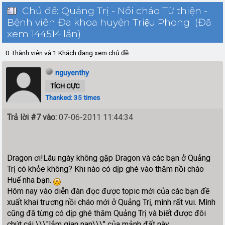
Chủ đề: Quảng Trị - Nồi cháo Từ thiện -
Bệnh viên Đa khoa huyện Triệu Phong (Đã
xem 144514 lần)
0 Thành viên và 1 Khách đang xem chủ đề.
nguyenthy
TÍCH CỰC
Thanked: 35 times
Trả lời #7 vào:
07-06-2011 11:44:34
Dragon ơi!Lâu ngày không gặp Dragon và các bạn ở Quảng
Trị có khỏe không? Khi nào có dịp ghé vào thăm nồi cháo
Huế nha bạn.
Hôm nay vào diễn đàn đọc được topic mới của các bạn đề
xuất khai trương nồi cháo mới ở Quảng Trị, mình rất vui. Mình
cũng đã từng có dịp ghé thăm Quảng Trị và biết được đôi
chút cái \\\"lắm gian nan\\\" của mảnh đất này.