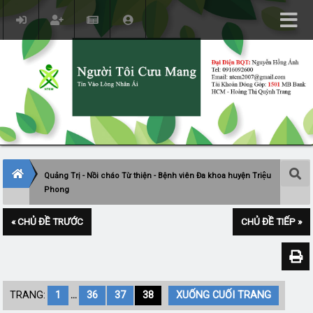
Quảng Trị - Nồi cháo Từ thiện - Bệnh viên Đa khoa huyện Triệu
Phong
« CHỦ ĐỀ TRƯỚC
CHỦ ĐỀ TIẾP »
TRANG:
1
...
36
37
38
XUỐNG CUỐI TRANG