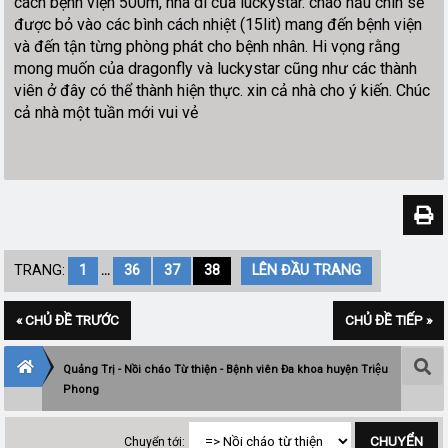
cách bệnh viện 500m, nhà dì của luckystar. cháo nấu chín sẽ
được bỏ vào các bình cách nhiệt (15lit) mang đến bệnh viện
và đến tận từng phòng phát cho bệnh nhân. Hi vọng rằng
mong muốn của dragonfly và luckystar cũng như các thành
viên ở đây có thể thành hiện thực. xin cả nhà cho ý kiến. Chúc
cả nhà một tuần mới vui vẻ
TRANG:
1
...
36
37
38
LÊN ĐẦU TRANG
« CHỦ ĐỀ TRƯỚC
CHỦ ĐỀ TIẾP »
Quảng Trị - Nồi cháo Từ thiện - Bệnh viên Đa khoa huyện Triệu
Phong
Chuyển tới: