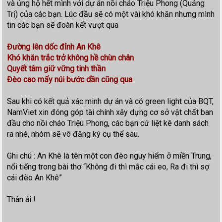
và ủng hộ hết mình với dự án nồi cháo Triệu Phong (Quảng
Trị) của các bạn. Lúc đầu sẽ có một vài khó khăn nhưng mình
tin các bạn sẽ đoàn kết vượt qua
Đường lên dốc đỉnh An Khê
Khó khăn trắc trở không hề chùn chân
Quyết tâm giữ vững tinh thần
Đèo cao mấy núi bước dần cũng qua
Sau khi có kết quả xác minh dự án và có green light của BQT,
NamViet xin đóng góp tài chính xây dựng cơ sở vật chất ban
đầu cho nồi cháo Triệu Phong, các bạn cứ liệt kê danh sách
ra nhé, nhóm sẽ vô đăng ký cụ thể sau.
Ghi chú : An Khê là tên một con đèo nguy hiểm ở miền Trung,
nổi tiếng trong bài thơ “Không đi thì mắc cái eo, Ra đi thì sợ
cái đèo An Khê”
Thân ái !