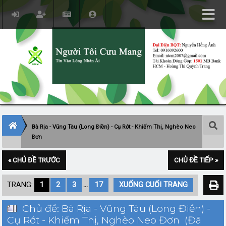
Bà Rịa - Vũng Tàu (Long Điền) - Cụ Rớt - Khiếm Thị, Nghèo Neo
Đơn
« CHỦ ĐỀ TRƯỚC
CHỦ ĐỀ TIẾP »
TRANG:
1
2
3
...
17
XUỐNG CUỐI TRANG
Chủ đề: Bà Rịa - Vũng Tàu (Long Điền) -
Cụ Rớt - Khiếm Thị, Nghèo Neo Đơn (Đã