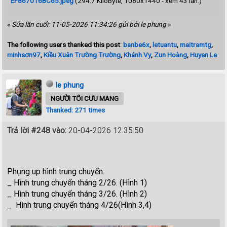
EF867016BC65.jpeg
(294.7 KiloByte, 1080x1440 - xem 43 lần.)
«
Sửa lần cuối: 11-05-2026 11:34:26 gửi bởi le phung
»
The following users thanked this post:
banbe6x
,
letuantu
,
maitramtg
,
minhsơn97
,
Kiều Xuân Trường Trường
,
Khánh Vy
,
Zun Hoàng
,
Huyen Le
le phung
NGƯỜI TÔI CƯU MANG
Thanked: 271 times
Trả lời #248 vào:
20-04-2026 12:35:50
Phụng up hình trung chuyển.
_ Hình trung chuyển tháng 2/26. (Hình 1)
_ Hình trung chuyển tháng 3/26. (Hình 2)
_
Hình trung chuyển tháng 4/26(Hình 3,4)