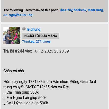
The following users thanked this post:
ThaiDzuy
,
banbe6x
,
maitramtg
,
35_Nguyễn Hữu Thọ
le phung
NGƯỜI TÔI CƯU MANG
Thanked: 271 times
Trả lời #244 vào:
16-12-2025 23:20:59
Chào cả nhà.
Hôm nay ngày 13/12/25, em Vân nhóm Đồng Giác đã đi
trung chuyển CMTX T12/25 đến cụ Rớt.
_ Chị Trinh giúp 500k
_ Em Ngọc Lan giúp 500k
_ Cô Huỳnh Hoa giúp 500k.