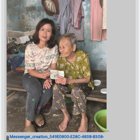
--
Messenger_creation_549E0800-E28C-483B-B308-