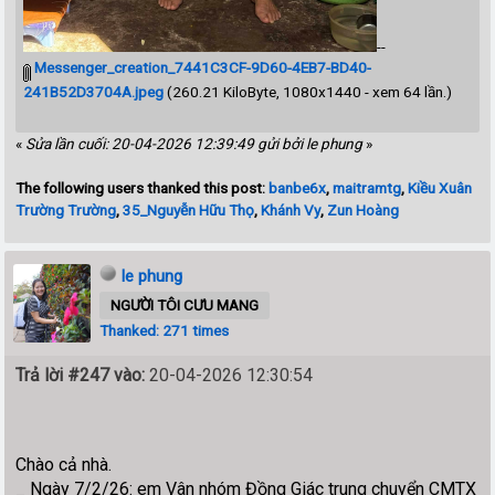
--
Messenger_creation_7441C3CF-9D60-4EB7-BD40-
241B52D3704A.jpeg
(260.21 KiloByte, 1080x1440 - xem 64 lần.)
«
Sửa lần cuối: 20-04-2026 12:39:49 gửi bởi le phung
»
The following users thanked this post:
banbe6x
,
maitramtg
,
Kiều Xuân
Trường Trường
,
35_Nguyễn Hữu Thọ
,
Khánh Vy
,
Zun Hoàng
le phung
NGƯỜI TÔI CƯU MANG
Thanked: 271 times
Trả lời #247 vào:
20-04-2026 12:30:54
Chào cả nhà.
_ Ngày 7/2/26: em Vân nhóm Đồng Giác trung chuyển CMTX