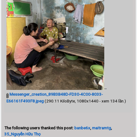
--
Messenger_creation_89B3B48D-FD30-4C00-8033-
E66161F493F8.jpeg
(290.11 KiloByte, 1080x1440 - xem 134 lần.)
The following users thanked this post:
banbe6x
,
maitramtg
,
35_Nguyễn Hữu Thọ