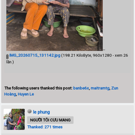
--
IMG_20260715_131142.jpg
(198.21 KiloByte, 960x1280 - xem 26
lần.)
The following users thanked this post:
banbe6x
,
maitramtg
,
Zun
Hoàng
,
Huyen Le
le phung
NGƯỜI TÔI CƯU MANG
Thanked: 271 times