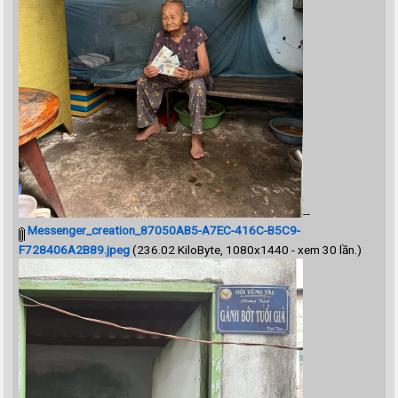
--
Messenger_creation_87050AB5-A7EC-416C-B5C9-
F728406A2B89.jpeg
(236.02 KiloByte, 1080x1440 - xem 30 lần.)