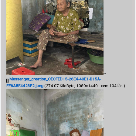
--
Messenger_creation_CECFED15-26E4-40E1-B15A-
FF6A8F4423F2.jpeg
(274.07 KiloByte, 1080x1440 - xem 104 lần.)