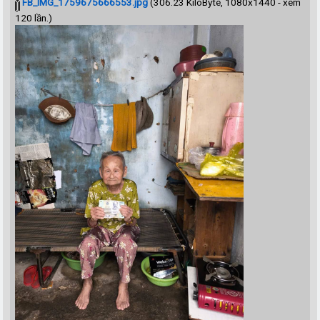
FB_IMG_1759675666553.jpg
(306.23 KiloByte, 1080x1440 - xem
120 lần.)