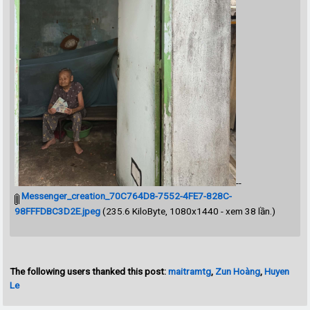
--
Messenger_creation_70C764D8-7552-4FE7-828C-
98FFFDBC3D2E.jpeg
(235.6 KiloByte, 1080x1440 - xem 38 lần.)
The following users thanked this post:
maitramtg
,
Zun Hoàng
,
Huyen
Le