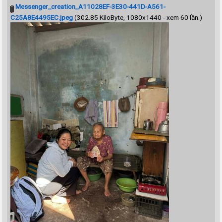
Messenger_creation_A11028EF-3E30-441D-A561-
C25A8E4495EC.jpeg
(302.85 KiloByte, 1080x1440 - xem 60 lần.)