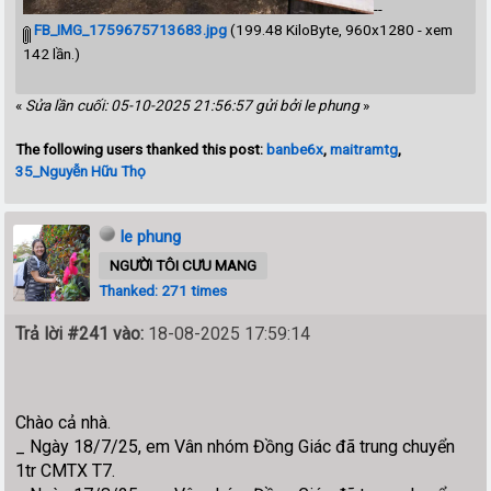
--
FB_IMG_1759675713683.jpg
(199.48 KiloByte, 960x1280 - xem
142 lần.)
«
Sửa lần cuối: 05-10-2025 21:56:57 gửi bởi le phung
»
The following users thanked this post:
banbe6x
,
maitramtg
,
35_Nguyễn Hữu Thọ
le phung
NGƯỜI TÔI CƯU MANG
Thanked: 271 times
Trả lời #241 vào:
18-08-2025 17:59:14
Chào cả nhà.
_ Ngày 18/7/25, em Vân nhóm Đồng Giác đã trung chuyển
1tr CMTX T7.