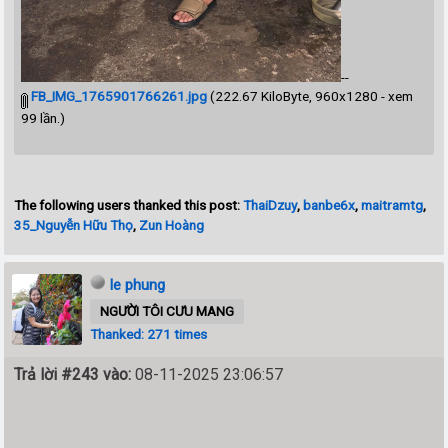
--
FB_IMG_1765901766261.jpg
(222.67 KiloByte, 960x1280 - xem
99 lần.)
The following users thanked this post:
ThaiDzuy
,
banbe6x
,
maitramtg
,
35_Nguyễn Hữu Thọ
,
Zun Hoàng
le phung
NGƯỜI TÔI CƯU MANG
Thanked: 271 times
Trả lời #243 vào:
08-11-2025 23:06:57