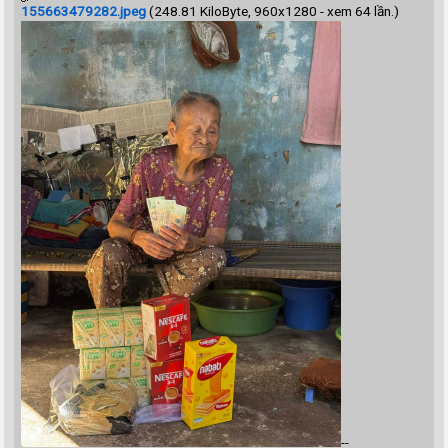
155663479282.jpeg
(248.81 KiloByte, 960x1280 - xem 64 lần.)
--