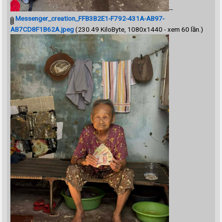
--
Messenger_creation_FFB3B2E1-F792-431A-AB97-
AB7CD8F1B62A.jpeg
(230.49 KiloByte, 1080x1440 - xem 60 lần.)