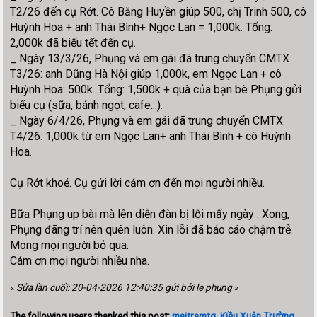
T2/26 đến cụ Rớt. Cô Băng Huyền giúp 500, chị Trinh 500, cô
Huỳnh Hoa + anh Thái Bình+ Ngọc Lan = 1,000k. Tổng:
2,000k đã biếu tết đến cụ.
_ Ngày 13/3/26, Phụng và em gái đã trung chuyển CMTX
T3/26: anh Dũng Hà Nội giúp 1,000k, em Ngọc Lan + cô
Huỳnh Hoa: 500k. Tổng: 1,500k + quà của bạn bè Phụng gửi
biếu cụ (sữa, bánh ngọt, cafe...).
_ Ngày 6/4/26, Phụng và em gái đã trung chuyển CMTX
T4/26: 1,000k từ em Ngọc Lan+ anh Thái Bình + cô Huỳnh
Hoa.
Cụ Rớt khoẻ. Cụ gửi lời cảm ơn đến mọi người nhiều.
Bữa Phụng up bài mà lên diễn đàn bị lỗi mấy ngày . Xong,
Phụng đãng trí nên quên luôn. Xin lỗi đã báo cáo chậm trễ.
Mong mọi người bỏ qua.
Cám ơn mọi người nhiều nha.
«
Sửa lần cuối: 20-04-2026 12:40:35 gửi bởi le phung
»
The following users thanked this post:
maitramtg
,
Kiều Xuân Trường