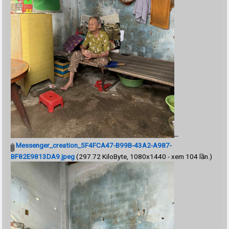
--
Messenger_creation_5F4FCA47-B99B-43A2-A987-
BF82E9813DA9.jpeg
(297.72 KiloByte, 1080x1440 - xem 104 lần.)