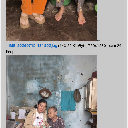
--
IMG_20260715_131502.jpg
(143.29 KiloByte, 720x1280 - xem 24
lần.)