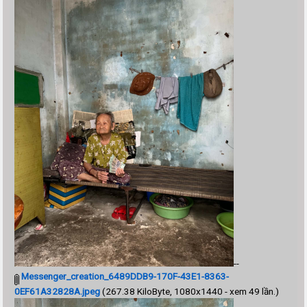
--
Messenger_creation_6489DDB9-170F-43E1-8363-
0EF61A32828A.jpeg
(267.38 KiloByte, 1080x1440 - xem 49 lần.)