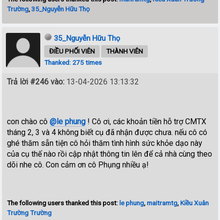
Trường
,
35_Nguyễn Hữu Thọ
35_Nguyễn Hữu Thọ
ĐIỀU PHỐI VIÊN
THÀNH VIÊN
Thanked: 275 times
Trả lời #246 vào:
13-04-2026 13:13:32
con chào cô
@le phung
! Cô ơi, các khoản tiền hỗ trợ CMTX
tháng 2, 3 và 4 không biết cụ đã nhận được chưa. nếu cô có
ghé thăm sẵn tiện cô hỏi thăm tình hình sức khỏe dạo này
của cụ thế nào rồi cập nhật thông tin lên để cả nhà cùng theo
dõi nhe cô. Con cảm ơn cô Phụng nhiều ạ!
The following users thanked this post:
le phung
,
maitramtg
,
Kiều Xuân
Trường Trường