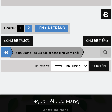
TRANG:
1
2
LÊN ĐẦU TRANG
« CHỦ ĐỀ TRƯỚC
CHỦ ĐỀ TIẾP »
Bình Dương - Bé Gia Bảo bị động kinh viêm phổi
Chuyển tới:
Người Tôi Cưu Mang
Lan tỏa lòng nhân ái