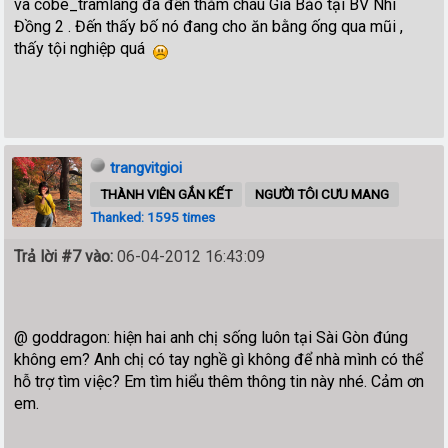
và cobe_tramlang đã đến thăm cháu Gia Bảo tại BV Nhi
Đồng 2 . Đến thấy bố nó đang cho ăn bằng ống qua mũi ,
thấy tội nghiệp quá
trangvitgioi
THÀNH VIÊN GẮN KẾT
NGƯỜI TÔI CƯU MANG
Thanked: 1595 times
Trả lời #7 vào:
06-04-2012 16:43:09
@ goddragon: hiện hai anh chị sống luôn tại Sài Gòn đúng
không em? Anh chị có tay nghề gì không để nhà mình có thể
hỗ trợ tìm việc? Em tìm hiểu thêm thông tin này nhé. Cảm ơn
em.