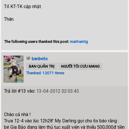
Tổ KT-TK cập nhật.
Thân.
The following users thanked this post:
maitramtg
banbe6x
BAN QUẢN TRỊ
NGƯỜI TÔI CƯU MANG
Thanked: 12071 times
Trả lời #13 vào:
13-04-2012 02:03:45
Chào cả nhà !
Trưa 12-4 vào lúc 12h28’ My Darling gọi cho 6x báo rằng :
bé Gia Bảo đang làm thủ tục xuất viện và thiếu 500,000đ tiền