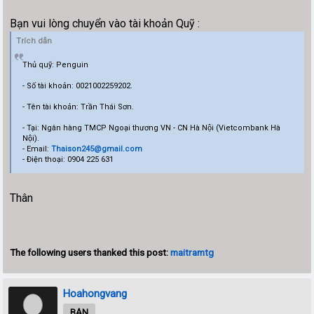
Bạn vui lòng chuyển vào tài khoản Quỹ :
Trích dẫn
Thủ quỹ: Penguin
- Số tài khoản: 0021002259202.
- Tên tài khoản: Trần Thái Sơn.
- Tại: Ngân hàng TMCP Ngoại thương VN - CN Hà Nội (Vietcombank Hà
Nội).
- Email:
Thaison245@gmail.com
- Điện thoại: 0904 225 631
Thân
The following users thanked this post:
maitramtg
Hoahongvang
BẠN