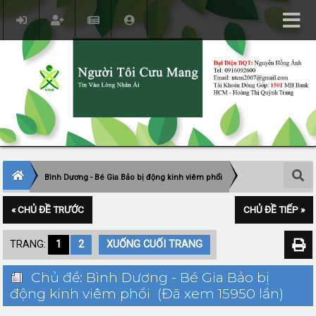
Bình Dương - Bé Gia Bảo bị động kinh viêm phổi
« CHỦ ĐỀ TRƯỚC
CHỦ ĐỀ TIẾP »
TRANG:
1
2
XUỐNG CUỐI TRANG
Chủ đề: Bình Dương - Bé Gia Bảo bị
động kinh viêm phổi (Đã xem 15950 lần)