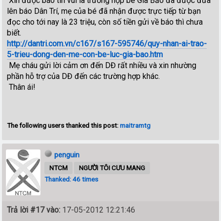
Xin được báo tin vui là trường hợp bé Gia Bảo đã được đưa
lên báo Dân Trí, mẹ của bé đã nhận được trực tiếp từ bạn
đọc cho tới nay là 23 triệu, còn số tiền gửi về báo thì chưa
biết.
http://dantri.com.vn/c167/s167-595746/quy-nhan-ai-trao-
5-trieu-dong-den-me-con-be-luc-gia-bao.htm
Mẹ cháu gửi lời cảm ơn đến DĐ rất nhiều và xin nhường
phần hỗ trợ của DĐ đến các trường hợp khác.
Thân ái!
The following users thanked this post:
maitramtg
penguin
NTCM
NGƯỜI TÔI CƯU MANG
Thanked: 46 times
Trả lời #17 vào:
17-05-2012 12:21:46