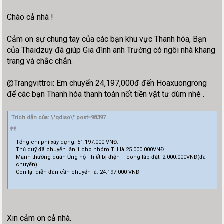
Chào cả nhà !
Cảm ơn sự chung tay của các bạn khu vực Thanh hóa, Bạn
của Thaidzuy đã giúp Gia đình anh Trường có ngôi nhà khang
trang và chắc chắn.
@Trangvittroi: Em chuyển 24,197,000đ đến Hoaxuongrong
để các bạn Thanh hóa thanh toán nốt tiền vật tư dùm nhé .
Trích dẫn của: \"qdiso\" post=98397
...
Tổng chi phí xây dựng: 51.197.000 VNĐ.
Thủ quỹ đã chuyển lần 1 cho nhóm TH là 25.000.000VNĐ
Mạnh thường quân Ủng hộ Thiết bị điện + công lắp đặt: 2.000.000VNĐ(đã
chuyển).
Còn lại diễn đàn cần chuyển là: 24.197.000 VNĐ
....
Xin cảm ơn cả nhà.