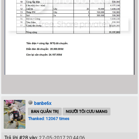
banbe6x
BAN QUẢN TRỊ
NGƯỜI TÔI CƯU MANG
Thanked: 12067 times
Trả lời #28 vào:
27-05-2017 20:44:06