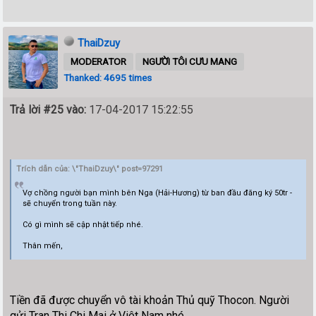
ThaiDzuy
MODERATOR
NGƯỜI TÔI CƯU MANG
Thanked: 4695 times
Trả lời #25 vào:
17-04-2017 15:22:55
Trích dẫn của: \"ThaiDzuy\" post=97291
Vợ chồng người bạn mình bên Nga (Hải-Hương) từ ban đầu đăng ký 50tr -
sẽ chuyển trong tuần này.
Có gì mình sẽ cập nhật tiếp nhé.
Thân mến,
Tiền đã được chuyển vô tài khoản Thủ quỹ Thocon. Người
gửi Tran Thi Chi Mai ở Viêt Nam nhé.