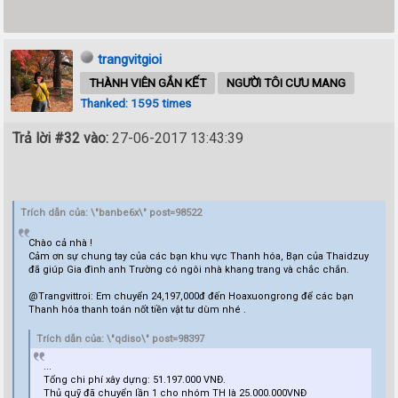
trangvitgioi
THÀNH VIÊN GẮN KẾT
NGƯỜI TÔI CƯU MANG
Thanked: 1595 times
Trả lời #32 vào:
27-06-2017 13:43:39
Trích dẫn của: \"banbe6x\" post=98522
Chào cả nhà !
Cảm ơn sự chung tay của các bạn khu vực Thanh hóa, Bạn của Thaidzuy
đã giúp Gia đình anh Trường có ngôi nhà khang trang và chắc chắn.
@Trangvittroi: Em chuyển 24,197,000đ đến Hoaxuongrong để các bạn
Thanh hóa thanh toán nốt tiền vật tư dùm nhé .
Trích dẫn của: \"qdiso\" post=98397
...
Tổng chi phí xây dựng: 51.197.000 VNĐ.
Thủ quỹ đã chuyển lần 1 cho nhóm TH là 25.000.000VNĐ