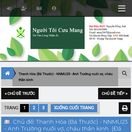
Thanh Hóa (Bá Thước) - NNMU23 - Anh Trường nuôi vợ, cháu
thần kinh
« CHỦ ĐỀ TRƯỚC
CHỦ ĐỀ TIẾP »
TRANG:
1
2
3
XUỐNG CUỐI TRANG
Chủ đề: Thanh Hóa (Bá Thước) - NNMU23
- Anh Trường nuôi vợ, cháu thần kinh (Đã