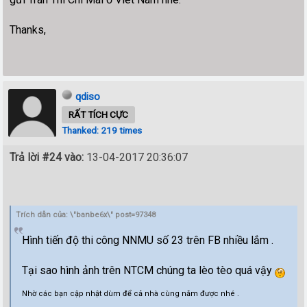
Thanks,
qdiso
RẤT TÍCH CỰC
Thanked: 219 times
Trả lời #24 vào:
13-04-2017 20:36:07
Trích dẫn của: \"banbe6x\" post=97348
Hình tiến độ thi công NNMU số 23 trên FB nhiều lắm .
Tại sao hình ảnh trên NTCM chúng ta lèo tèo quá vậy
Nhờ các bạn cập nhật dùm để cả nhà cùng nắm được nhé .