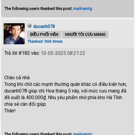
The following users thanked this post:
maitramtg
ducanh078
ĐIỀU PHỐI VIÊN
NGƯỜI TÔI CƯU MANG
Thanked: 906 times
Trả lời #182 vào:
10-05-2025 08:21:22
Chào cả nhà
Trong khi chờ các mạnh thường quân khác có điều kiện hơn,
ducanh078 giúp chị Hoa tháng 5 này, với mức cưu mang đã
đề xuất là 400.000₫. Nhu yêu phẩm nhờ phía kho Hà Tĩnh
chia sẻ cân đối giúp.
Thân!
The following users thanked this post:
maitramtg