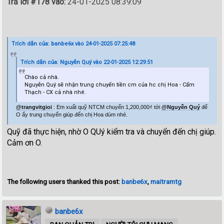
Trả lời #178 vào:
24-01-2025 08:39:09
Trích dẫn của: banbe6x vào 24-01-2025 07:25:48
Trích dẫn của: Nguyễn Quý vào 22-01-2025 12:29:51
Chào cả nhà.
Nguyễn Quý sẽ nhận trung chuyển tiền cm của hc chị Hoa - Cẩm
Thạch - CX cả nhà nhé.
@trangvitgioi
: Em xuất quỹ NTCM chuyển 1,200,000₫ tới
@Nguyễn Quý
để
O ấy trung chuyển giúp đến chị Hoa dùm nhé.
Quỹ đã thực hiện, nhờ O QUý kiểm tra và chuyển đến chị giúp.
Cảm ơn O.
The following users thanked this post:
banbe6x
,
maitramtg
banbe6x