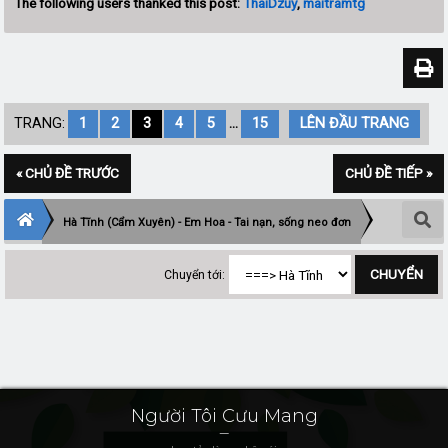
The following users thanked this post:
ThaiDzuy
,
maitramtg
TRANG:
1
2
3
4
5
...
15
LÊN ĐẦU TRANG
« CHỦ ĐỀ TRƯỚC
CHỦ ĐỀ TIẾP »
Hà Tĩnh (Cẩm Xuyên) - Em Hoa - Tai nạn, sống neo đơn
Chuyển tới:
Người Tôi Cưu Mang