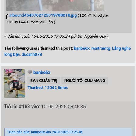
--
inbound4540762725019788018.jpg
(124.71 KiloByte,
1080x1440 - xem 206 lần.)
«
Sửa lần cuối: 15-05-2025 17:03:24 gửi bởi Nguyễn Quý
»
The following users thanked this post:
banbe6x
,
maitramtg
,
Lắng nghe
lòng bạn
,
ducanh078
banbe6x
BAN QUẢN TRỊ
NGƯỜI TÔI CƯU MANG
Thanked: 12062 times
Trả lời #183 vào:
10-05-2025 08:46:35
Trích dẫn của: banbe6x vào 24-01-2025 07:25:48