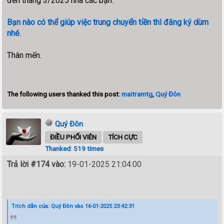
đến tháng 3/2025 nha các bạn.
Bạn nào có thể giúp việc trung chuyển tiền thì đăng ký dùm
nhé.
Thân mến.
The following users thanked this post:
maitramtg
,
Quý Đôn
Quý Đôn
ĐIỀU PHỐI VIÊN
TÍCH CỰC
Thanked: 519 times
Trả lời #174 vào:
19-01-2025 21:04:00
Trích dẫn của: Quý Đôn vào 16-01-2025 23:42:31