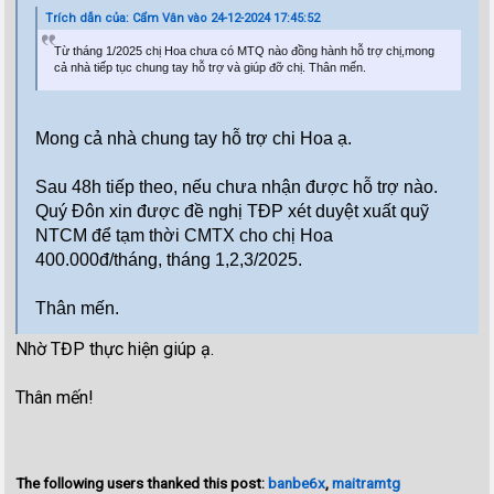
Trích dẫn của: Cẩm Vân vào 24-12-2024 17:45:52
Từ tháng 1/2025
chị Hoa chưa có
MTQ nào đồng hành hỗ trợ chị,
mong
cả nhà tiếp tục chung tay hỗ trợ và giúp đỡ
chị. Thân mến.
Mong cả nhà chung tay hỗ trợ chi Hoa ạ.
Sau 48h tiếp theo, nếu chưa nhận được hỗ trợ nào
.
Quý Đôn xin được đề nghị TĐP xét duyệt xuất quỹ
NTCM để tạm thời CMTX
cho chị Hoa
400.000đ/tháng, tháng 1,2,3/2025.
Thân mến.
Nhờ TĐP thực hiện giúp ạ.
Thân mến!
The following users thanked this post:
banbe6x
,
maitramtg