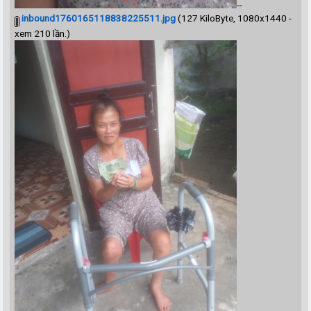
--
inbound1760165118838225511.jpg
(127 KiloByte, 1080x1440 -
xem 210 lần.)