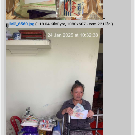
--
IMG_8560.jpg
(118.04 KiloByte, 1080x607 - xem 221 lần.)