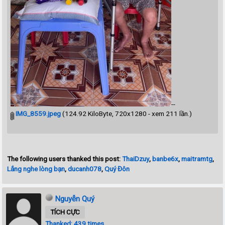
--
IMG_8559.jpeg
(124.92 KiloByte, 720x1280 - xem 211 lần.)
The following users thanked this post:
ThaiDzuy
,
banbe6x
,
maitramtg
,
Lắng nghe lòng bạn
,
ducanh078
,
Quý Đôn
Nguyễn Quý
TÍCH CỰC
Thanked: 439 times