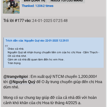
BAN QUẢN TRỊ
NGƯỜI TÔI CƯU MANG
Thanked: 12062 times
Trả lời #177 vào:
24-01-2025 07:25:48
Trích dẫn của: Nguyễn Quý vào 22-01-2025 12:29:51
Chào cả nhà.
Nguyễn Quý sẽ nhận trung chuyển tiền cm của hc chị Hoa - Cẩm Thạch -
CX cả nhà nhé.
Cảm ơn cả nhà đã quan tâm đến hc em Hoa .
Trân trọng.
@trangvitgioi
: Em xuất quỹ NTCM chuyển 1,200,000₫
tới
@Nguyễn Quý
để O ấy trung chuyển giúp đến chị Hoa
dùm nhé.
Mong có sự chung tay giúp đỡ của cả nhà đối với hoàn
cảnh khó khăn của chị Hoa từ tháng 4/2025 ạ.