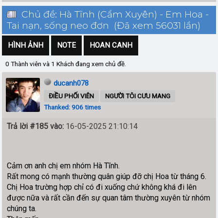
Chủ đề: Hà Tĩnh (Cẩm Xuyên) - Em Hoa -
Tai nạn, sống neo đơn (Đã xem 56031 lần)
HÌNH ẢNH
NOTE
HOAN CANH
0 Thành viên và 1 Khách đang xem chủ đề.
ducanh078
ĐIỀU PHỐI VIÊN
NGƯỜI TÔI CƯU MANG
Thanked: 906 times
Trả lời #185 vào:
16-05-2025 21:10:14
Cảm ơn anh chị em nhóm Hà Tĩnh.
Rất mong có mạnh thường quân giúp đỡ chị Hoa từ tháng 6.
Chị Hoa trường hợp chỉ có đi xuống chứ không khá đi lên
được nữa và rất cần đến sự quan tâm thường xuyên từ nhóm
chúng ta.