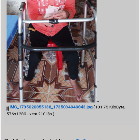
--
IMG_1735020855138_1735034949843.jpg
(101.75 KiloByte,
576x1280 - xem 210 lần.)