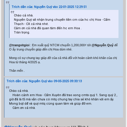
Trích dẫn của: Nguyễn Quý vào 22-01-2025 12:29:51
Chào cả nhà.
Nguyễn Quý sẽ nhận trung chuyển tiền cm của hc chị Hoa - Cẩm
Thạch - CX cả nhà nhé.
Cảm ơn cả nhà đã quan tâm đến hc em Hoa .
Trân trọng.
@trangvitgioi
: Em xuất quỹ NTCM chuyển 1,200,000₫ tới
@Nguyễn Quý
để
O ấy trung chuyển giúp đến chị Hoa dùm nhé.
Mong có sự chung tay giúp đỡ của cả nhà đối với hoàn cảnh khó khăn của chị
Hoa từ tháng 4/2025 ạ.
Thân mến .
Trích dẫn của: Nguyễn Quý vào 09-05-2025 09:33:13
Chào cả nhà.
Hoàn cảnh em Hoa - Cẩm Xuyên đã trao xong cmtx quý 1. Sang quý 2 ,
giờ đã là t5 mà vẫn chưa có mtq chung tay chia sẻ khó khăn với em ấy.
Mong bqt dđ và quý mtq cùng quan tâm và giúp đỡ em.
Cảm ơn cả nhà.