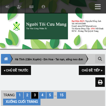
Hà Tĩnh (Cẩm Xuyên) - Em Hoa - Tai nạn, sống neo đơn
« CHỦ ĐỀ TRƯỚC
CHỦ ĐỀ TIẾP »
TRANG:
1
2
3
4
5
...
15
XUỐNG CUỐI TRANG