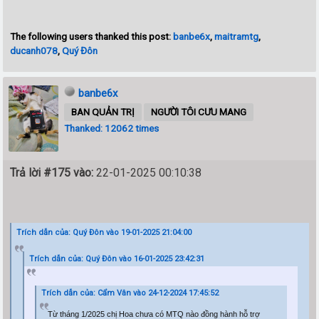
The following users thanked this post:
banbe6x
,
maitramtg
,
ducanh078
,
Quý Đôn
banbe6x
BAN QUẢN TRỊ
NGƯỜI TÔI CƯU MANG
Thanked: 12062 times
Trả lời #175 vào:
22-01-2025 00:10:38
Trích dẫn của: Quý Đôn vào 19-01-2025 21:04:00
Trích dẫn của: Quý Đôn vào 16-01-2025 23:42:31
Trích dẫn của: Cẩm Vân vào 24-12-2024 17:45:52
Từ tháng 1/2025
chị Hoa chưa có
MTQ nào đồng hành hỗ trợ