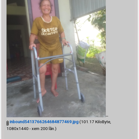
--
inbound5413766264684877469.jpg
(101.17 KiloByte,
1080x1440 - xem 200 lần.)