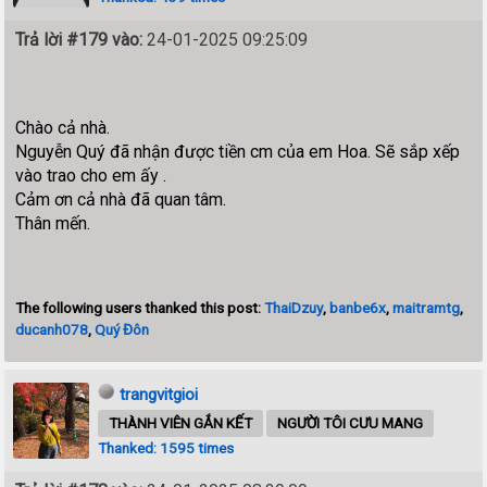
Trả lời #179 vào:
24-01-2025 09:25:09
Chào cả nhà.
Nguyễn Quý đã nhận được tiền cm của em Hoa. Sẽ sắp xếp
vào trao cho em ấy .
Cảm ơn cả nhà đã quan tâm.
Thân mến.
The following users thanked this post:
ThaiDzuy
,
banbe6x
,
maitramtg
,
ducanh078
,
Quý Đôn
trangvitgioi
THÀNH VIÊN GẮN KẾT
NGƯỜI TÔI CƯU MANG
Thanked: 1595 times