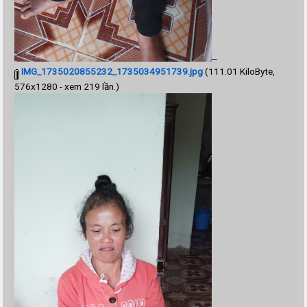
--
IMG_1735020855232_1735034951739.jpg
(111.01 KiloByte,
576x1280 - xem 219 lần.)