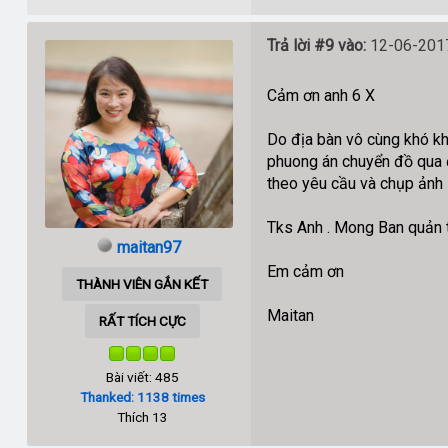
Trả lời #9 vào:
12-06-2017
Cảm ơn anh 6 X
Do địa bàn vô cùng khó kh
phuong án chuyển đồ qua đ
theo yêu cầu và chụp ảnh l
Tks Anh . Mong Ban quản t
maitan97
Em cảm ơn
THÀNH VIÊN GẮN KẾT
Maitan
RẤT TÍCH CỰC
Bài viết: 485
Thanked: 1138 times
Thích 13