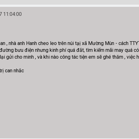
 11:04:00
an , nhà anh Hanh cheo leo trên núi tạị xã Mường Mùn - cách TTY
ường bưu điện nhưng kinh phí quá đắt, tìm kiếm mãi may quá có 
ại gửi cho minh , và khi nào công tác tiện em sẽ ghé thăm , việc 
rị can nhắc