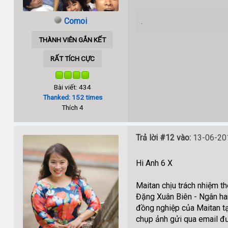
Comoi
.
THÀNH VIÊN GẮN KẾT
RẤT TÍCH CỰC
Bài viết: 434
Thanked: 152 times
Thích 4
Trả lời #12 vào:
13-06-201
Hi Anh 6 X
Maitan chịu trách nhiệm t
Đặng Xuân Biên - Ngân ha
đồng nghiệp của Maitan tạ
chụp ảnh gửi qua email đư