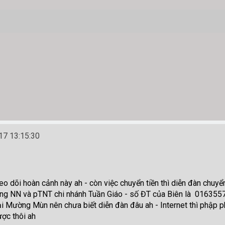
7 13:15:30
heo dõi hoàn cảnh này ah - còn việc chuyển tiền thì diễn đàn chu
ng NN và pTNT chi nhánh Tuần Giáo - số ĐT của Biên là 0163557
i Mường Mùn nên chưa biết diễn đàn đâu ah - Internet thì phập ph
ợc thôi ah