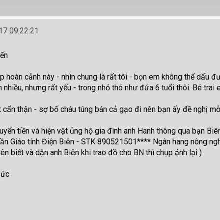
7 09:22:21
mến
ệp hoàn cảnh này - nhìn chung là rất tôi - bọn em không thể dấu 
nhiều, nhưng rất yếu - trong nhỏ thó như đứa 6 tuổi thôi. Bé tra
 cẩn thận - sợ bố cháu túng bán cả gạo đi nên bạn ấy đề nghị mỗi
huyển tiền và hiện vật ủng hộ gia đình anh Hanh thông qua bạn Bi
n Giáo tính Điện Biên - STK 890521501**** Ngân hang nông nghiệ
n biết và dặn anh Biên khi trao đồ cho BN thì chụp ảnh lại )
sức