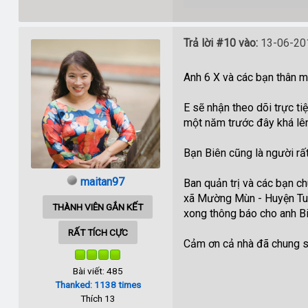
Trả lời #10 vào:
13-06-201
Anh 6 X và các bạn thân 
E sẽ nhận theo dõi trực ti
một năm trước đây khá lên 
Bạn Biên cũng là người rất
maitan97
Ban quản trị và các bạn c
xã Mường Mùn - Huyện Tuầ
THÀNH VIÊN GẮN KẾT
xong thông báo cho anh Biê
RẤT TÍCH CỰC
Cảm ơn cả nhà đã chung 
Bài viết: 485
Thanked: 1138 times
Thích 13