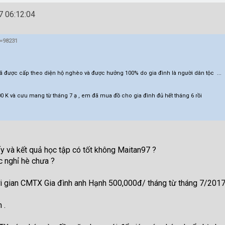
 06:12:04
t=98231
ã được cấp theo diện hộ nghèo và được hưởng 100% do gia đình là người dân tộc ...
 K và cưu mang từ tháng 7 ạ , em đã mua đồ cho gia đình đủ hết tháng 6 rồi
 và kết quả học tập có tốt không Maitan97 ?
c nghỉ hè chưa ?
ời gian CMTX Gia đình anh Hạnh 500,000đ/ tháng từ tháng 7/2017
 .