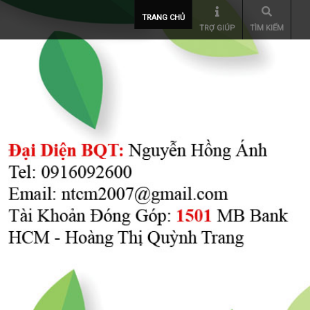
TRANG CHỦ
TRỢ GIÚP
TÌM KIẾM