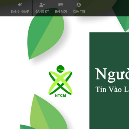
ĐĂNG NHẬP
ĐĂNG KÝ
BÀI MỚI
CỦA TÔI