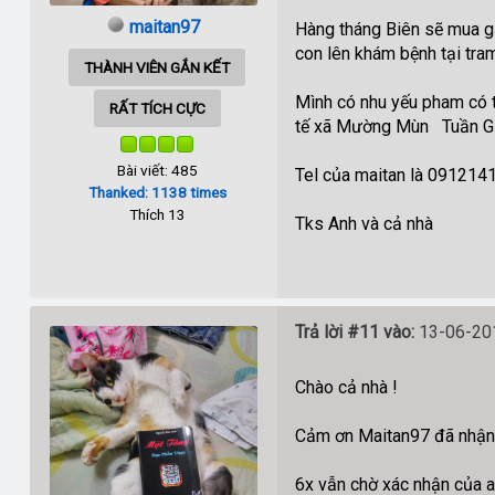
maitan97
Hàng tháng Biên sẽ mua g
con lên khám bệnh tại tra
THÀNH VIÊN GẮN KẾT
Mình có nhu yếu pham có th
RẤT TÍCH CỰC
tế xã Mường Mùn Tuần Gi
Bài viết: 485
Tel của maitan là 091214
Thanked: 1138 times
Thích 13
Tks Anh và cả nhà
Trả lời #11 vào:
13-06-201
Chào cả nhà !
Cảm ơn Maitan97 đã nhận 
6x vẫn chờ xác nhận của a