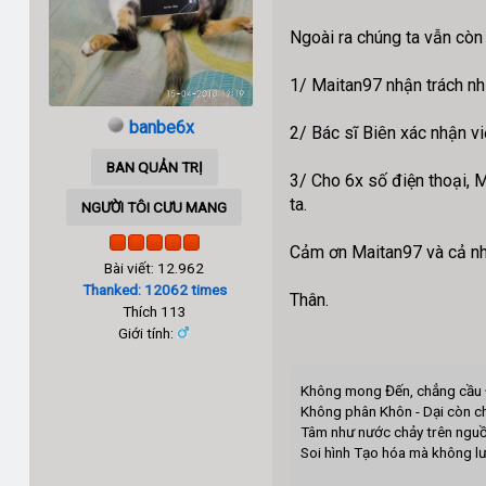
Ngoài ra chúng ta vẫn còn
1/ Maitan97 nhận trách nhi
banbe6x
2/ Bác sĩ Biên xác nhận v
BAN QUẢN TRỊ
3/ Cho 6x số điện thoại, 
ta.
NGƯỜI TÔI CƯU MANG
Cảm ơn Maitan97 và cả nh
Bài viết: 12.962
Thanked: 12062 times
Thân.
Thích 113
Giới tính:
Không mong Đến, chẳng cầu 
Không phân Khôn - Dại còn c
Tâm như nước chảy trên ngu
Soi hình Tạo hóa mà không lư
B