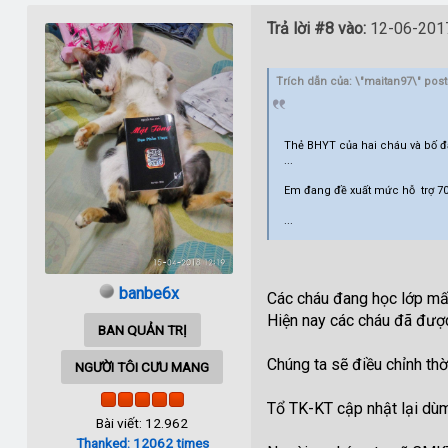
Trả lời #8 vào:
12-06-2017
Trích dẫn của: \"maitan97\" pos
Thẻ BHYT của hai cháu và bố đ
...
Em đang đề xuất mức hỗ trợ 700
...
banbe6x
Các cháu đang học lớp mấy
Hiện nay các cháu đã đượ
BAN QUẢN TRỊ
Chúng ta sẽ điều chỉnh th
NGƯỜI TÔI CƯU MANG
Tổ TK-KT cập nhật lại dùm
Bài viết: 12.962
Thanked: 12062 times