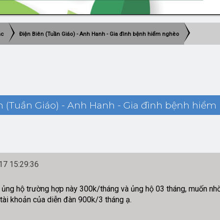
ắc
Điện Biên (Tuần Giáo) - Anh Hanh - Gia đình bệnh hiểm nghèo
n (Tuần Giáo) - Anh Hanh - Gia đình bệnh hiểm
7 15:29:36
ủng hộ trường hợp này 300k/tháng và ủng hộ 03 tháng, muốn nhờ 
tài khoản của diễn đàn 900k/3 tháng ạ.