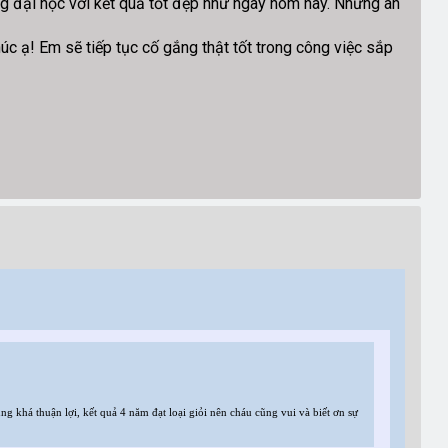
ng đại học với kết quả tốt đẹp như ngày hôm nay. Những ân
úc ạ! Em sẽ tiếp tục cố gắng thật tốt trong công việc sắp
g khá thuận lợi, kết quả 4 năm đạt loại giỏi nên cháu cũng vui và biết ơn sự