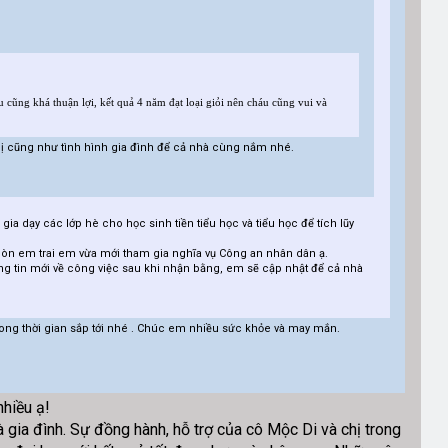
u cũng khá thuận lợi, kết quả 4 năm đạt loại giỏi nên cháu cũng vui và
hị cũng như tình hình gia đình để cả nhà cùng nắm nhé.
a dạy các lớp hè cho học sinh tiền tiểu học và tiểu học để tích lũy
còn em trai em vừa mới tham gia nghĩa vụ Công an nhân dân ạ.
g tin mới về công việc sau khi nhận bằng, em sẽ cập nhật để cả nhà
rong thời gian sắp tới nhé . Chúc em nhiều sức khỏe và may mắn.
hiều ạ!
gia đình. Sự đồng hành, hỗ trợ của cô Mộc Di và chị trong