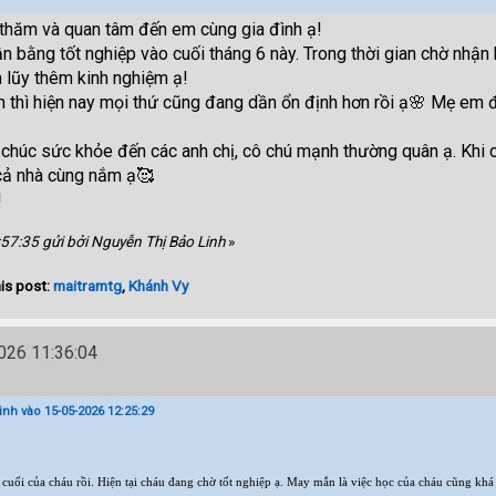
thăm và quan tâm đến em cùng gia đình ạ!
ận bằng tốt nghiệp vào cuối tháng 6 này. Trong thời gian chờ nhận
ch lũy thêm kinh nghiệm ạ!
em thì hiện nay mọi thứ cũng đang dần ổn định hơn rồi ạ🌸 Mẹ em
à chúc sức khỏe đến các anh chị, cô chú mạnh thường quân ạ. Khi 
cả nhà cùng nắm ạ🥰
!
:57:35 gửi bởi Nguyễn Thị Bảo Linh
»
is post:
maitramtg
,
Khánh Vy
26 11:36:04
nh vào 15-05-2026 12:25:29
cuối của cháu rồi. Hiện tại cháu đang chờ tốt nghiệp ạ. May mắn là việc học của cháu cũng khá t