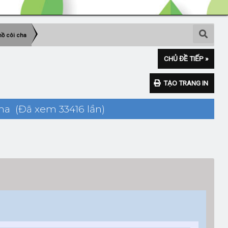
mồ côi cha
CHỦ ĐỀ TIẾP »
TẠO TRANG IN
ha (Đã xem 33416 lần)