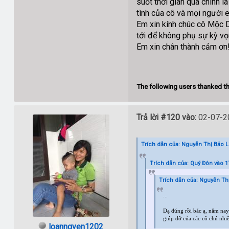
suốt thời gian qua chính 
tình của cô và mọi người e
Em xin kính chúc cô Mộc Di
tới để không phụ sự kỳ vọ
Em xin chân thành cảm ơn
The following users thanked th
Trả lời #120 vào:
02-07-20
Trích dẫn của: Nguyễn Thị Bảo Li
Trích dẫn của: Quý Đôn vào 1
Trích dẫn của: Nguyễn Thị
...
Dạ đúng rồi bác ạ, năm nay 
giúp đỡ của các cô chú nhi
loanngyen1202