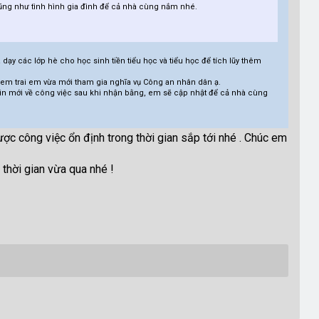
cũng như tình hình gia đình để cả nhà cùng nắm nhé.
dạy các lớp hè cho học sinh tiền tiểu học và tiểu học để tích lũy thêm
 em trai em vừa mới tham gia nghĩa vụ Công an nhân dân ạ.
in mới về công việc sau khi nhận bằng, em sẽ cập nhật để cả nhà cùng
ợc công việc ổn định trong thời gian sắp tới nhé . Chúc em
hời gian vừa qua nhé !