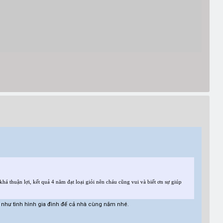
há thuận lợi, kết quả 4 năm đạt loại giỏi nên cháu cũng vui và biết ơn sự giúp
g như tình hình gia đình để cả nhà cùng nắm nhé.