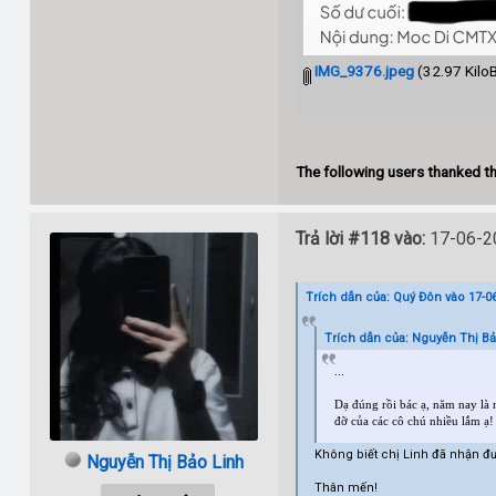
IMG_9376.jpeg
(32.97 KiloB
The following users thanked th
Trả lời #118 vào:
17-06-20
Trích dẫn của: Quý Đôn vào 17-06
Trích dẫn của: Nguyễn Thị Bả
...
Dạ đúng rồi bác ạ, năm nay là 
đỡ của các cô chú nhiều lắm ạ!
Không biết chị Linh đã nhận đ
Nguyễn Thị Bảo Linh
Thân mến!