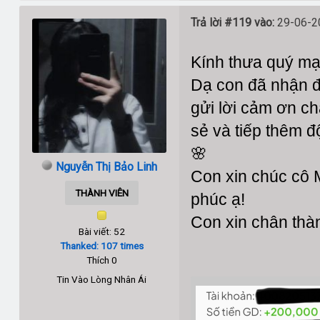
Trả lời #119 vào:
29-06-20
Kính thưa quý m
Dạ con đã nhận đư
gửi lời cảm ơn c
sẻ và tiếp thêm 
🌸
Nguyễn Thị Bảo Linh
Con xin chúc cô 
THÀNH VIÊN
phúc ạ!
Con xin chân thà
Bài viết: 52
Thanked: 107 times
Thích 0
Tin Vào Lòng Nhân Ái