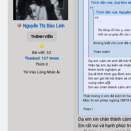
Trích dẫn của: Quý Đôn và
Trích dẫn của: Nguyễn 
...
Nguyễn Thị Bảo Linh
Dạ đúng rồi bác ạ, năm 
biết ơn sự giúp đỡ của 
THÀNH VIÊN
Không biết chị Linh đã 
Bài viết: 52
Thân mến!
Thanked: 107 times
Dạ em cảm ơn anh đã hỏi t
Thích 0
Hiện tại em dự kiến sẽ nhận
thêm kinh nghiệm ạ!
Tin Vào Lòng Nhân Ái
Dạ về tình hình gia đình e
Em xin gửi lời hỏi thăm và
cùng nắm ạ🥰
Em xin chân thành cảm ơn!
Thật mừng vì em đã kiên trì h
Mộc Di xin phép ngừng CMTX t
Thân !
Dạ em xin chân thành cảm 
Em rất vui và hạnh phúc t