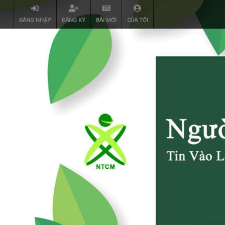
ĐĂNG NHẬP
ĐĂNG KÝ
BÀI MỚI
CỦA TÔI