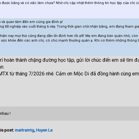
n được bằng và có việc làm chưa? Nhờ chị cập nhật thêm thông tin học tập của chị 
 và quan tâm đến em cùng gia đình ạ!
ng tốt nghiệp vào cuối tháng 6 này. Trong thời gian chờ nhận bằng, em đang tham gia 
hì hiện nay mọi thứ cũng đang dần ổn định hơn rồi ạ🌸 Mẹ em đang bán quán nhỏ, còn
úc sức khỏe đến các anh chị, cô chú mạnh thường quân ạ. Khi có thêm những thông t
rì hoàn thành chặng đường học tập, gửi lời chúc đến em sẽ tìm đư
n.
TX từ tháng 7/2026 nhé. Cảm ơn Mộc Di đã đồng hành cùng em t
nhau !
is post:
maitramtg
,
Huyen Le