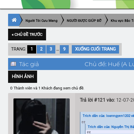
Người Tôi Cưu Mang
NGƯỜI ĐƯỢC GIÚP ĐỠ
Khu vực Bắc T
« CHỦ ĐỀ TRƯỚC
TRANG:
1
2
3
...
9
XUỐNG CUỐI TRANG
Tác giả
Chủ đề: Huế (A Lư
HÌNH ẢNH
0 Thành viên và 1 Khách đang xem chủ đề.
Trả lời #121 vào:
12-07-20
Trích dẫn của: loanngyen1202 và
Trích dẫn của: Nguyễn Thị Bả