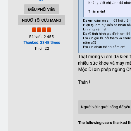
Không biết chị Linh đã nhậ
ĐIỀU PHỐI VIÊN
Thân mến!
NGƯỜI TÔI CƯU MANG
Dạ em cảm ơn anh đã hỏi thăm
Hiện tại em dự kiến sẽ nhận bằ
kinh nghiệm ạ!
Dạ về tình hình gia đình em t
Bài viết: 2.455
Em xin gửi lời hỏi thăm và ch
Thanked: 3348 times
nắm ạ🥰
Em xin chân thành cảm ơn!
Thích 22
Thật mừng vì em đã kiên t
nhiều sức khỏe và may mắ
Mộc Di xin phép ngừng CM
Thân !
Người với người sống để yêu 
The following users thanked th