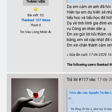
THÀNH VIÊN
Dạ em cảm ơn anh đã hỏi 
Hiện tại em dự kiến sẽ nh
Bài viết: 52
tiểu học và tiểu học để tí
Thanked: 107 times
Dạ về tình hình gia đình 
Thích 0
vụ Công an nhân dân ạ.
Tin Vào Lòng Nhân Ái
Em xin gửi lời hỏi thăm v
bằng, em sẽ cập nhật để 
Em xin chân thành cảm ơn
«
Sửa lần cuối: 17-06-2026 16
The following users thanked th
Trả lời #117 vào:
17-06-20
Trích dẫn của: Nguyễn Thị Bảo Li
...
Dạ đúng rồi bác ạ, năm nay là năm 