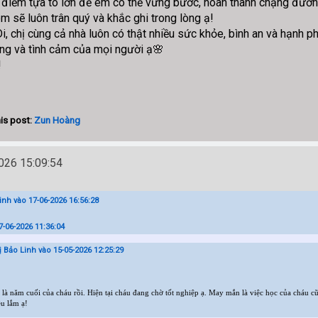
là điểm tựa to lớn để em có thể vững bước, hoàn thành chặng đườ
m sẽ luôn trân quý và khắc ghi trong lòng ạ!
, chị cùng cả nhà luôn có thật nhiều sức khỏe, bình an và hạnh ph
ng và tình cảm của mọi người ạ🌸
!
is post:
Zun Hoàng
26 15:09:54
nh vào 17-06-2026 16:56:28
7-06-2026 11:36:04
 Bảo Linh vào 15-05-2026 12:25:29
là năm cuối của cháu rồi. Hiện tại cháu đang chờ tốt nghiệp ạ. May mắn là việc học của cháu cũn
ều lắm ạ!