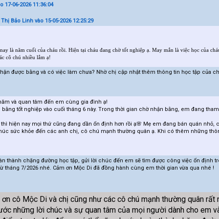
o 17-06-2026 11:36:04
Thị Bảo Linh vào 15-05-2026 12:25:29
nay là năm cuối của cháu rồi. Hiện tại cháu đang chờ tốt nghiệp ạ. May mắn là việc học của chá
các cô chú nhiều lắm ạ!
nhận được bằng và có việc làm chưa? Nhờ chị cập nhật thêm thông tin học tập của c
hăm và quan tâm đến em cùng gia đình ạ!
 bằng tốt nghiệp vào cuối tháng 6 này. Trong thời gian chờ nhận bằng, em đang tham gi
m thì hiện nay mọi thứ cũng đang dần ổn định hơn rồi ạ🌸 Mẹ em đang bán quán nhỏ, 
 chúc sức khỏe đến các anh chị, cô chú mạnh thường quân ạ. Khi có thêm những thôn
oàn thành chặng đường học tập, gửi lời chúc đến em sẽ tìm được công việc ổn định t
ừ tháng 7/2026 nhé. Cảm ơn Mộc Di đã đồng hành cùng em thời gian vừa qua nhé !
ơn cô Mộc Di và chị cũng như các cô chú mạnh thường quân rất n
rước những lời chúc và sự quan tâm của mọi người dành cho em và 