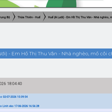
rung Bộ
Thừa Thiên - Huế
Huế (A Lưới) - Em Hồ Thị Thu Vân - Nhà nghèo, 
ới) - Em Hồ Thị Thu Vân - Nhà nghèo, mồ côi c
26 18:04:40
o 02-07-2026 15:09:54
o Linh vào 17-06-2026 16:56:28