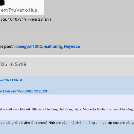
--
yte, 1040x319 - xem 28 lần.)
is post:
loanngyen1202
,
maitramtg
,
Huyen Le
26 16:56:28
-2026 11:36:04
o Linh vào 15-05-2026 12:25:29
năm cuối của cháu rồi. Hiện tại cháu đang chờ tốt nghiệp ạ. May mắn là việc học của cháu cũng k
ược bằng và có việc làm chưa? Nhờ chị cập nhật thêm thông tin học tập của chị cũn