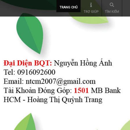
TRANG CHỦ
TRỢ GIÚP
TÌM KIẾM