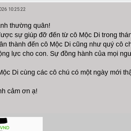
26 10:25:22
ạnh thường quân!
ợc sự giúp đỡ đến từ cô Mộc Di trong tháng
hân thành đến cô Mộc Di cũng như quý cô ch
động lực cho con. Sự đồng hành của mọi ngư
Mộc Di cùng các cô chú có một ngày mới thậ
nh cảm ơn ạ!