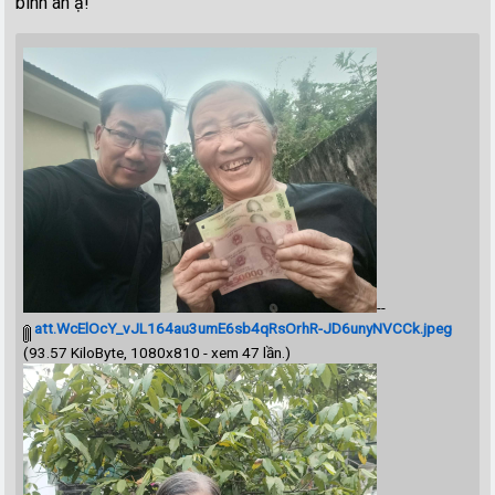
bình an ạ!
--
att.WcElOcY_vJL164au3umE6sb4qRsOrhR-JD6unyNVCCk.jpeg
(93.57 KiloByte, 1080x810 - xem 47 lần.)