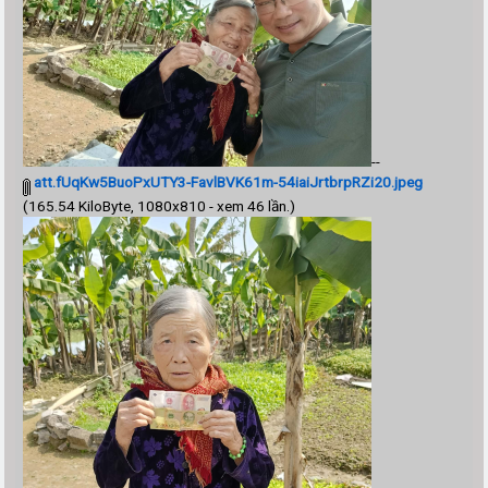
--
att.fUqKw5BuoPxUTY3-FavlBVK61m-54iaiJrtbrpRZi20.jpeg
(165.54 KiloByte, 1080x810 - xem 46 lần.)