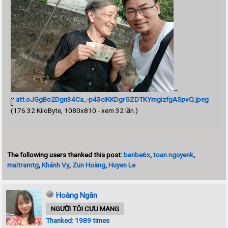
--
att.oJGgBo2Dgn34Ca_-p43ciKKDgrGZDTKYmgizfgASpvQ.jpeg
(176.32 KiloByte, 1080x810 - xem 32 lần.)
The following users thanked this post:
banbe6x
,
toan.nguyenk
,
maitramtg
,
Khánh Vy
,
Zun Hoàng
,
Huyen Le
Hoàng Ngân
NGƯỜI TÔI CƯU MANG
Thanked: 1989 times