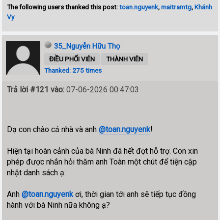
The following users thanked this post:
toan.nguyenk
,
maitramtg
,
Khánh
Vy
35_Nguyễn Hữu Thọ
ĐIỀU PHỐI VIÊN
THÀNH VIÊN
Thanked: 275 times
Trả lời #121 vào:
07-06-2026 00:47:03
Dạ con chào cả nhà và anh
@toan.nguyenk
!
Hiện tại hoàn cảnh của bà Ninh đã hết đợt hỗ trợ. Con xin
phép được nhắn hỏi thăm anh Toàn một chút để tiện cập
nhật danh sách ạ:
Anh
@toan.nguyenk
ơi, thời gian tới anh sẽ tiếp tục đồng
hành với bà Ninh nữa không ạ?