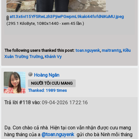
--
att.3x6vI15YF5RwLzh3PjiwPGwpmL9kaki44fofdNiKuMU.jpeg
(295.1 KiloByte, 1080x1440 - xem 45 lần.)
The following users thanked this post:
toan.nguyenk
,
maitramtg
,
Kiều
Xuân Trường Trường
,
Khánh Vy
Hoàng Ngân
NGƯỜI TÔI CƯU MANG
Thanked: 1989 times
Trả lời #118 vào:
09-04-2026 17:22:16
Dạ. Con chào cả nhà. Hiện tại con vẫn nhận được cưu mang
hàng tháng của a
@toan.nguyenk
gửi cho bà Ninh mỗi tháng