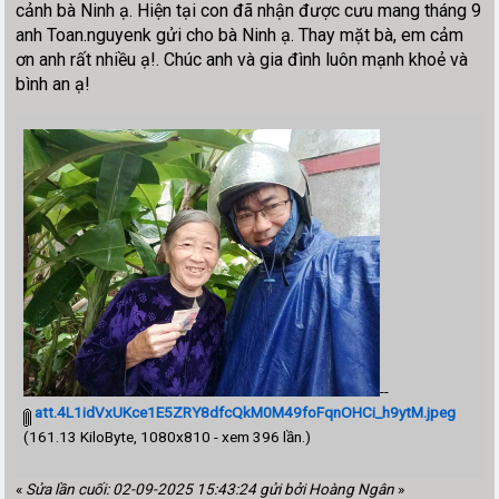
cảnh bà Ninh ạ. Hiện tại con đã nhận được cưu mang tháng 9
anh Toan.nguyenk gửi cho bà Ninh ạ. Thay mặt bà, em cảm
ơn anh rất nhiều ạ!. Chúc anh và gia đình luôn mạnh khoẻ và
bình an ạ!
--
att.4L1idVxUKce1E5ZRY8dfcQkM0M49foFqnOHCi_h9ytM.jpeg
(161.13 KiloByte, 1080x810 - xem 396 lần.)
«
Sửa lần cuối: 02-09-2025 15:43:24 gửi bởi Hoàng Ngân
»