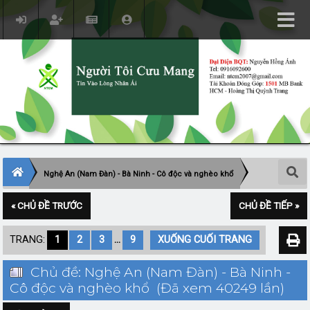
Nghệ An (Nam Đàn) - Bà Ninh - Cô độc và nghèo khổ
« CHỦ ĐỀ TRƯỚC
CHỦ ĐỀ TIẾP »
TRANG:
1
2
3
...
9
XUỐNG CUỐI TRANG
Chủ đề: Nghệ An (Nam Đàn) - Bà Ninh -
Cô độc và nghèo khổ (Đã xem 40249 lần)