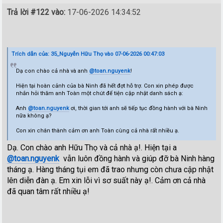
Trả lời #122 vào:
17-06-2026 14:34:52
Trích dẫn của: 35_Nguyễn Hữu Thọ vào 07-06-2026 00:47:03
Dạ con chào cả nhà và anh
@toan.nguyenk
!
Hiện tại hoàn cảnh của bà Ninh đã hết đợt hỗ trợ. Con xin phép được
nhắn hỏi thăm anh Toàn một chút để tiện cập nhật danh sách ạ:
Anh
@toan.nguyenk
ơi, thời gian tới anh sẽ tiếp tục đồng hành với bà Ninh
nữa không ạ?
Con xin chân thành cảm ơn anh Toàn cùng cả nhà rất nhiều ạ.
Dạ. Con chào anh Hữu Thọ và cả nhà ạ!. Hiện tại a
@toan.nguyenk
vẫn luôn đồng hành và giúp đỡ bà Ninh hàng
tháng ạ. Hàng tháng tụi em đã trao nhưng còn chưa cập nhật
lên diễn đàn ạ. Em xin lỗi vì sơ suất này ạ!. Cảm ơn cả nhà
đã quan tâm rất nhiều ạ!