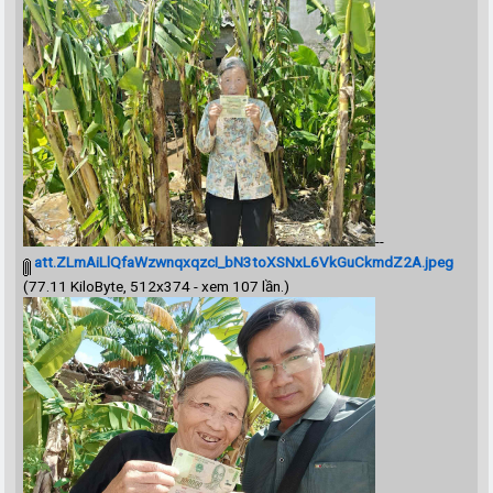
--
att.ZLmAiLlQfaWzwnqxqzcI_bN3toXSNxL6VkGuCkmdZ2A.jpeg
(77.11 KiloByte, 512x374 - xem 107 lần.)