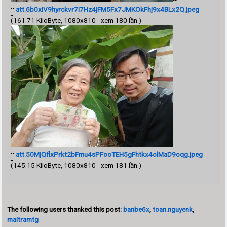
att.6b0xIV9hyrckvr7I7Hz4jFM5Fx7JMKOkFhj9x4BLx2Q.jpeg
(161.71 KiloByte, 1080x810 - xem 180 lần.)
--
att.50MjQflxPrkt2bFmu4sPFooTEH5gFhtkx4olMaD9oqg.jpeg
(145.15 KiloByte, 1080x810 - xem 181 lần.)
The following users thanked this post:
banbe6x
,
toan.nguyenk
,
maitramtg