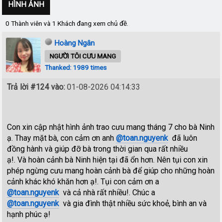
HÌNH ẢNH
0 Thành viên và 1 Khách đang xem chủ đề.
Hoàng Ngân
NGƯỜI TÔI CƯU MANG
Thanked: 1989 times
Trả lời #124 vào:
01-08-2026 04:14:33
Con xin cập nhật hình ảnh trao cưu mang tháng 7 cho bà Ninh
ạ. Thay mặt bà, con cảm ơn anh
@toan.nguyenk
đã luôn
đồng hành và giúp đỡ bà trong thời gian qua rất nhiều
ạ!. Và hoàn cảnh bà Ninh hiện tại đã ổn hơn. Nên tụi con xin
phép ngừng cưu mang hoàn cảnh bà để giúp cho những hoàn
cảnh khác khó khăn hơn ạ!. Tụi con cảm ơn a
@toan.nguyenk
và cả nhà rất nhiều!. Chúc a
@toan.nguyenk
và gia đình thật nhiều sức khoẻ, bình an và
hạnh phúc ạ!