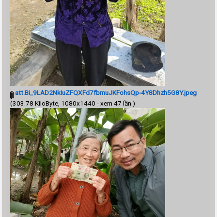
--
att.Bi_9LAD2NkIuZFQXFd7fbmuJKFohsQp-4Y8Dhzh5G8Y.jpeg
(303.78 KiloByte, 1080x1440 - xem 47 lần.)