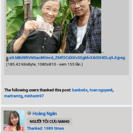
--
att.MBd9RVNGao8Ktnvd_ZMfOCdXKv00gMvXA00HIDLq9JI.jpeg
(185.42 KiloByte, 1080x810 - xem 155 lần.)
The following users thanked this post:
banbe6x
,
toan.nguyenk
,
maitramtg
,
minhsơn97
Hoàng Ngân
NGƯỜI TÔI CƯU MANG
Thanked: 1989 times