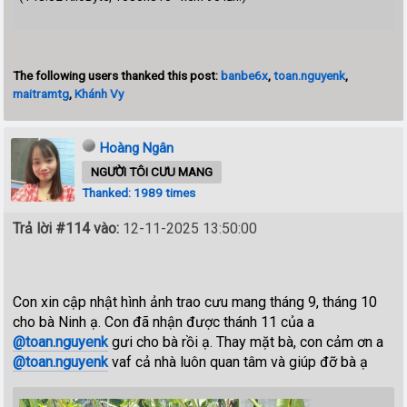
The following users thanked this post:
banbe6x
,
toan.nguyenk
,
maitramtg
,
Khánh Vy
Hoàng Ngân
NGƯỜI TÔI CƯU MANG
Thanked: 1989 times
Trả lời #114 vào:
12-11-2025 13:50:00
Con xin cập nhật hình ảnh trao cưu mang tháng 9, tháng 10
cho bà Ninh ạ. Con đã nhận được thánh 11 của a
@toan.nguyenk
gưi cho bà rồi ạ. Thay mặt bà, con cảm ơn a
@toan.nguyenk
vaf cả nhà luôn quan tâm và giúp đỡ bà ạ