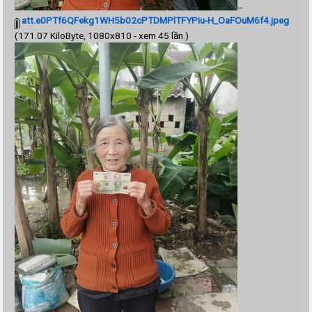
--
att.e0PTf6QFekg1WH5b02cPTDMPlTFYPiu-H_OaFOuM6f4.jpeg
(171.07 KiloByte, 1080x810 - xem 45 lần.)