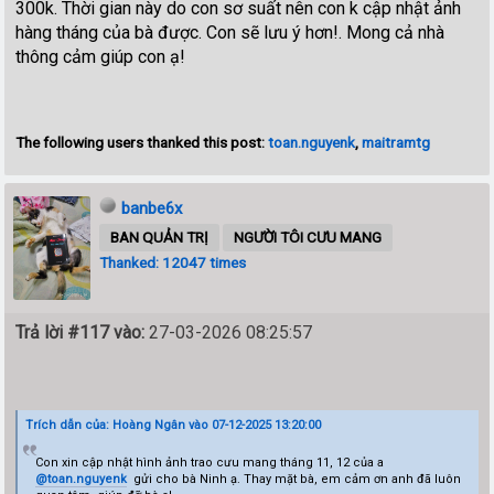
300k. Thời gian này do con sơ suất nên con k cập nhật ảnh
hàng tháng của bà được. Con sẽ lưu ý hơn!. Mong cả nhà
thông cảm giúp con ạ!
The following users thanked this post:
toan.nguyenk
,
maitramtg
banbe6x
BAN QUẢN TRỊ
NGƯỜI TÔI CƯU MANG
Thanked: 12047 times
Trả lời #117 vào:
27-03-2026 08:25:57
Trích dẫn của: Hoàng Ngân vào 07-12-2025 13:20:00
Con xin cập nhật hình ảnh trao cưu mang tháng 11, 12 của a
@toan.nguyenk
gửi cho bà Ninh ạ. Thay mặt bà, em cảm ơn anh đã luôn