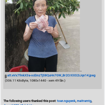
--
att.eVx7fmkX3a-xcEmzTjS8QuHn7GW_Br2CrXXS2iJqn14.jpeg
(306.11 KiloByte, 1080x1440 - xem 49 lần.)
The following users thanked this post:
toan.nguyenk
,
maitramtg
,