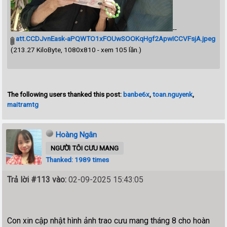
--
att.CCDJvnEask-aPQWTO1xFOUwSOOKqHgf2ApwICCVFsjA.jpeg
(213.27 KiloByte, 1080x810 - xem 105 lần.)
The following users thanked this post:
banbe6x
,
toan.nguyenk
,
maitramtg
Hoàng Ngân
NGƯỜI TÔI CƯU MANG
Thanked: 1989 times
Trả lời #113 vào:
02-09-2025 15:43:05
Con xin cập nhật hình ảnh trao cưu mang tháng 8 cho hoàn