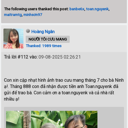
The following users thanked this post:
banbe6x
,
toan.nguyenk
,
maitramtg
,
minhsơn97
Hoàng Ngân
NGƯỜI TÔI CƯU MANG
Thanked: 1989 times
Trả lời #112 vào:
09-08-2025 02:26:21
Con xin cập nhạt hình ảnh trao cưu mang tháng 7 cho bà Ninh
ạ!. Tháng 888 con đã nhận được tiền anh Toan.nguyenk đã
gửi để trao bà. Con cảm ơn a toan.nguyenk và cả nhà rất
nhiều ạ!