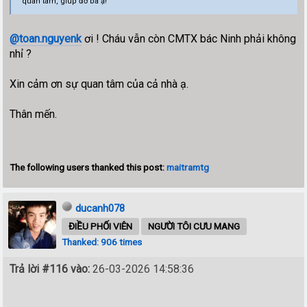
quan tâm, giúp đỡ bà ạ!
@toan.nguyenk
ơi ! Cháu vẫn còn CMTX bác Ninh phải không
nhỉ ?
Xin cảm ơn sự quan tâm của cả nhà ạ.
Thân mến.
The following users thanked this post:
maitramtg
ducanh078
ĐIỀU PHỐI VIÊN
NGƯỜI TÔI CƯU MANG
Thanked: 906 times
Trả lời #116 vào:
26-03-2026 14:58:36