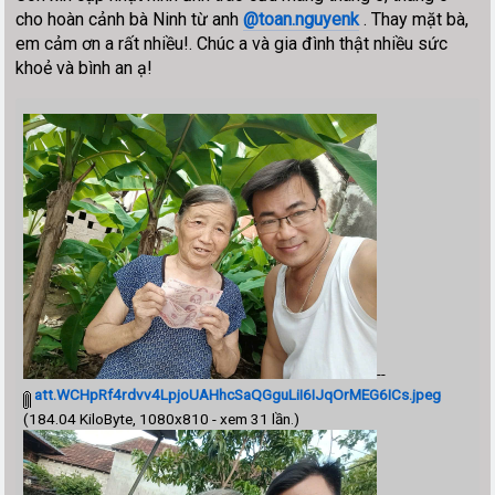
cho hoàn cảnh bà Ninh từ anh
@toan.nguyenk
. Thay mặt bà,
em cảm ơn a rất nhiều!. Chúc a và gia đình thật nhiều sức
khoẻ và bình an ạ!
--
att.WCHpRf4rdvv4LpjoUAHhcSaQGguLiI6IJqOrMEG6ICs.jpeg
(184.04 KiloByte, 1080x810 - xem 31 lần.)