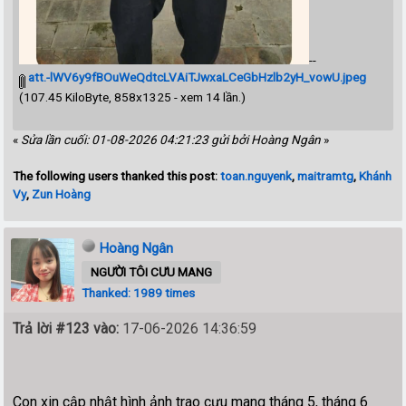
--
att.-lWV6y9fBOuWeQdtcLVAiTJwxaLCeGbHzlb2yH_vowU.jpeg
(107.45 KiloByte, 858x1325 - xem 14 lần.)
«
Sửa lần cuối: 01-08-2026 04:21:23 gửi bởi Hoàng Ngân
»
The following users thanked this post:
toan.nguyenk
,
maitramtg
,
Khánh
Vy
,
Zun Hoàng
Hoàng Ngân
NGƯỜI TÔI CƯU MANG
Thanked: 1989 times
Trả lời #123 vào:
17-06-2026 14:36:59
Con xin cập nhật hình ảnh trao cưu mang tháng 5, tháng 6