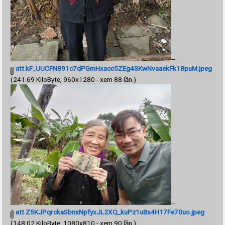
--
att.kF_UUCFN891c7dPGmHxacc5ZEg4SKwNvaaekFk18puM.jpeg
(241.69 KiloByte, 960x1280 - xem 88 lần.)
--
att.Z5KJPqrckaSbnxNpfyxJL2XQ_kuPz1uBx4H17Fe70uo.jpeg
(148.02 KiloByte, 1080x810 - xem 90 lần.)