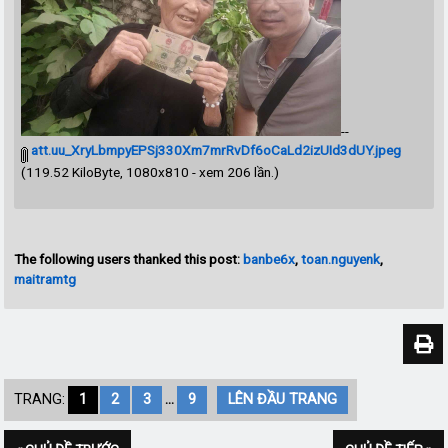
--
att.uu_XryLbmpyEPSj330Xm7mrRvDf6oCaLd2izUId3dUY.jpeg
(119.52 KiloByte, 1080x810 - xem 206 lần.)
The following users thanked this post:
banbe6x
,
toan.nguyenk
,
maitramtg
TRANG:
1
2
3
...
9
LÊN ĐẦU TRANG