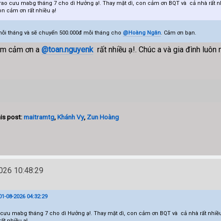
trao cưu mabg tháng 7 cho dì Hưởng ạ!. Thay mặt dì, con cảm ơn BQT và cả nhà rất n
on cảm ơn rất nhiều ạ!
ỗi tháng và sẽ chuyển 500.000đ mỗi tháng cho
@Hoàng Ngân
. Cảm ơn bạn.
 em cảm ơn a
@toan.nguyenk
rất nhiều ạ!. Chúc a và gia đình luôn
is post:
maitramtg
,
Khánh Vy
,
Zun Hoàng
26 10:48:29
1-08-2026 04:32:29
 cưu mabg tháng 7 cho dì Hưởng ạ!. Thay mặt dì, con cảm ơn BQT và cả nhà rất nhiều
ất nhiều ạ!