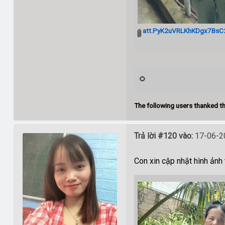
att.PyK2uVRLKhKDgx7BsC
🌻
The following users thanked th
Trả lời #120 vào:
17-06-20
Con xin cập nhật hình ảnh