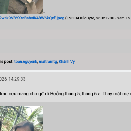
--
2wsk9VBYXrnBabsiK4BW6kQeE.jpeg
(198.04 KiloByte, 960x1280 - xem 15 l
is post:
toan.nguyenk
,
maitramtg
,
Khánh Vy
26 14:29:33
 trao cưu mang cho gđ dì Hưởng tháng 5, tháng 6 ạ. Thay mặt mẹ c