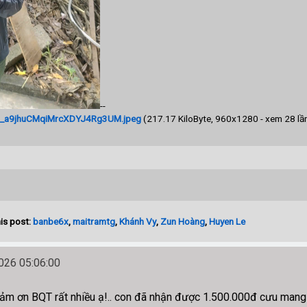
--
U_a9jhuCMqiMrcXDYJ4Rg3UM.jpeg
(217.17 KiloByte, 960x1280 - xem 28 lần
is post:
banbe6x
,
maitramtg
,
Khánh Vy
,
Zun Hoàng
,
Huyen Le
26 05:06:00
ảm ơn BQT rất nhiều ạ!.. con đã nhận được 1.500.000đ cưu mang 3