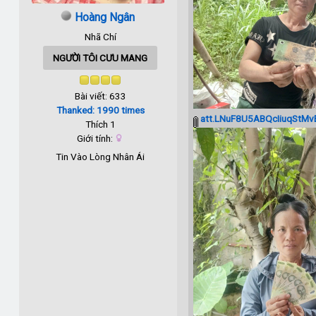
Hoàng Ngân
Nhã Chí
NGƯỜI TÔI CƯU MANG
Bài viết: 633
Thanked: 1990 times
att.LNuF8U5ABQcIiuqStMv
Thích 1
Giới tính:
Tin Vào Lòng Nhân Ái