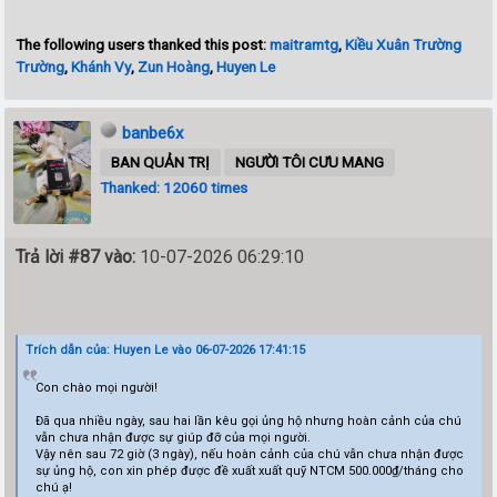
The following users thanked this post:
maitramtg
,
Kiều Xuân Trường
Trường
,
Khánh Vy
,
Zun Hoàng
,
Huyen Le
banbe6x
BAN QUẢN TRỊ
NGƯỜI TÔI CƯU MANG
Thanked: 12060 times
Trả lời #87 vào:
10-07-2026 06:29:10
Trích dẫn của: Huyen Le vào 06-07-2026 17:41:15
Con chào mọi người!
Đã qua nhiều ngày, sau hai lần kêu gọi ủng hộ nhưng hoàn cảnh của chú
vẫn chưa nhận được sự giúp đỡ của mọi người.
Vậy nên sau 72 giờ (3 ngày), nếu hoàn cảnh của chú vẫn chưa nhận được
sự ủng hộ, con xin phép được đề xuất xuất quỹ NTCM 500.000₫/tháng cho
chú ạ!