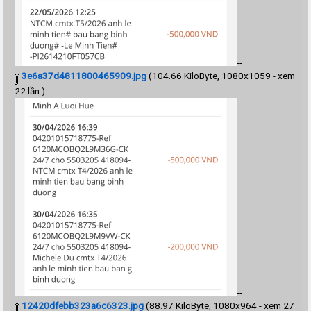
--
3e6a37d4811800465909.jpg
(104.66 KiloByte, 1080x1059 - xem
22 lần.)
--
12420dfebb323a6c6323.jpg
(88.97 KiloByte, 1080x964 - xem 27