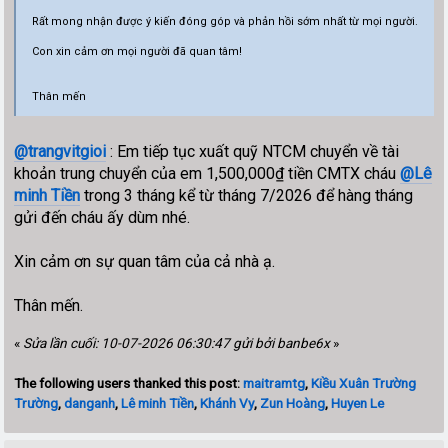
Rất mong nhận được ý kiến đóng góp và phản hồi sớm nhất từ mọi người.
Con xin cảm ơn mọi người đã quan tâm!
Thân mến
@trangvitgioi
: Em tiếp tục xuất quỹ NTCM chuyển về tài
khoản trung chuyển của em 1,500,000₫ tiền CMTX cháu
@Lê
minh Tiền
trong 3 tháng kể từ tháng 7/2026 để hàng tháng
gửi đến cháu ấy dùm nhé.
Xin cảm ơn sự quan tâm của cả nhà ạ.
Thân mến.
«
Sửa lần cuối: 10-07-2026 06:30:47 gửi bởi banbe6x
»
The following users thanked this post:
maitramtg
,
Kiều Xuân Trường
Trường
,
danganh
,
Lê minh Tiền
,
Khánh Vy
,
Zun Hoàng
,
Huyen Le