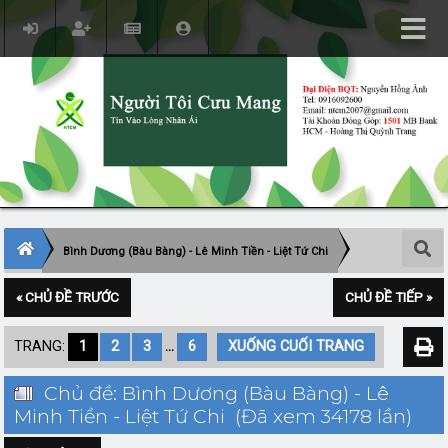
Bình Dương (Bàu Bàng) - Lê Minh Tiền - Liệt Tứ Chi
« CHỦ ĐỀ TRƯỚC
CHỦ ĐỀ TIẾP »
TRANG:
1
2
3
...
6
XUỐNG CUỐI TRANG
Chủ đề: Bình Dương (Bàu Bàng) - Lê
Minh Tiền - Liệt Tứ Chi (Đã xem 34178 lần)