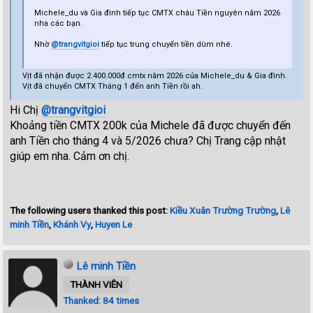
Michele_du và Gia đình tiếp tục CMTX cháu Tiền nguyên năm 2026
nha các bạn.
Nhờ
@trangvitgioi
tiếp tục trung chuyển tiền dùm nhé.
Vịt đã nhận được 2.400.000đ cmtx năm 2026 của Michele_du & Gia đình.
Vịt đã chuyển CMTX Tháng 1 đến anh Tiền rồi ah.
Hi Chị
@trangvitgioi
Khoảng tiền CMTX 200k của Michele đã được chuyển đến
anh Tiền cho tháng 4 và 5/2026 chưa? Chị Trang cập nhật
giúp em nha. Cảm ơn chị.
The following users thanked this post:
Kiều Xuân Trường Trường
,
Lê
minh Tiền
,
Khánh Vy
,
Huyen Le
Lê minh Tiền
THÀNH VIÊN
Thanked: 84 times