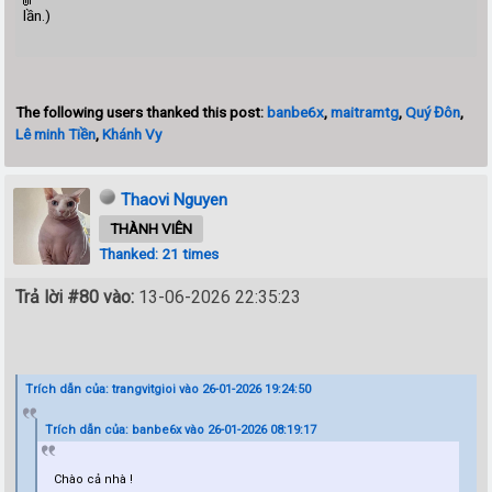
lần.)
The following users thanked this post:
banbe6x
,
maitramtg
,
Quý Đôn
,
Lê minh Tiền
,
Khánh Vy
Thaovi Nguyen
THÀNH VIÊN
Thanked: 21 times
Trả lời #80 vào:
13-06-2026 22:35:23
Trích dẫn của: trangvitgioi vào 26-01-2026 19:24:50
Trích dẫn của: banbe6x vào 26-01-2026 08:19:17
Chào cả nhà !