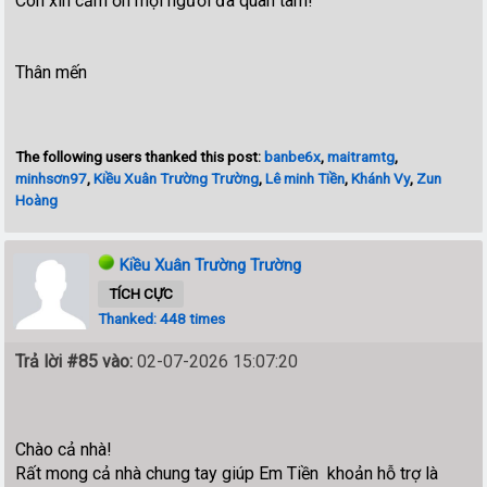
Con xin cảm ơn mọi người đã quan tâm!
Thân mến
The following users thanked this post:
banbe6x
,
maitramtg
,
minhsơn97
,
Kiều Xuân Trường Trường
,
Lê minh Tiền
,
Khánh Vy
,
Zun
Hoàng
Kiều Xuân Trường Trường
TÍCH CỰC
Thanked: 448 times
Trả lời #85 vào:
02-07-2026 15:07:20
Chào cả nhà!
Rất mong cả nhà chung tay giúp Em Tiền khoản hỗ trợ là