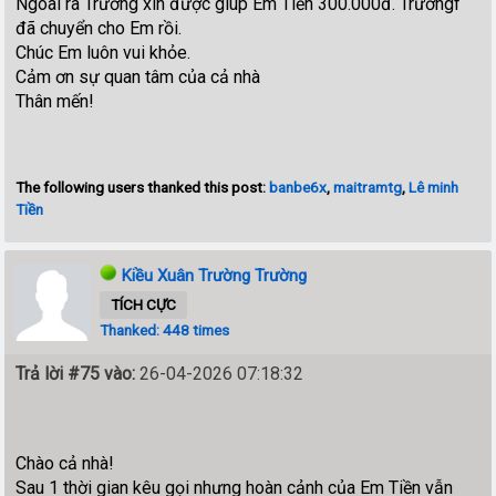
Ngoài ra Trường xin được giúp Em Tiền 300.000đ. Trươngf
đã chuyển cho Em rồi.
Chúc Em luôn vui khỏe.
Cảm ơn sự quan tâm của cả nhà
Thân mến!
The following users thanked this post:
banbe6x
,
maitramtg
,
Lê minh
Tiền
Kiều Xuân Trường Trường
TÍCH CỰC
Thanked: 448 times
Trả lời #75 vào:
26-04-2026 07:18:32
Chào cả nhà!
Sau 1 thời gian kêu gọi nhưng hoàn cảnh của Em Tiền vẫn