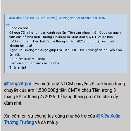
Trích dẫn của: Kiều Xuân Trường Trường vào 29-04-2026 10:30:07
Chào cả nhà!
Đã qua 72h nhưng hoàn cảnh của Em Tiền vẫn chưa nhận được sự quan
tâm của cả nhà.nên Trường xin được đề xuất xuất quỹ NTCM để trao
CMTX cho em Tiền bắt đầu từ tháng 4 năm 2026.mong BQT xem xét
khoản hỗ trợ ạ!
Ngoài ra Trường xin được giúp Em Tiền 300.000đ. Trươngf đã chuyển cho
Em rồi.
Chúc Em luôn vui khỏe.
Cảm ơn sự quan tâm của cả nhà
Thân mến!
@trangvitgioi
: Em xuất quỹ NTCM chuyển về tài khoản trung
chuyển của em 1,500,000₫ tiền CMTX cháu Tiền trong 3
tháng kể từ tháng 4/2026 để hàng tháng gửi đến cháu ấy
dùm nhé.
Xin cảm ơn sự chung tay cũng như hỗ trợ của
@Kiều Xuân
Trường Trường
và cả nhà ạ.