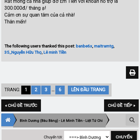
Rất mong cả nhà giúp đỡ Em Tiền với khoản hỗ trợ là
300.000đ/ tháng ạ!
Cảm ơn sự quan tâm của cả nhà!
Thân mến!
The following users thanked this post:
banbe6x
,
maitramtg
,
35_Nguyễn Hữu Thọ
,
Lê minh Tiền
TRANG:
1
2
3
...
6
LÊN ĐẦU TRANG
« CHỦ ĐỀ TRƯỚC
CHỦ ĐỀ TIẾP »
Bình Dương (Bàu Bàng) - Lê Minh Tiền - Liệt Tứ Chi
Chuyển tới: