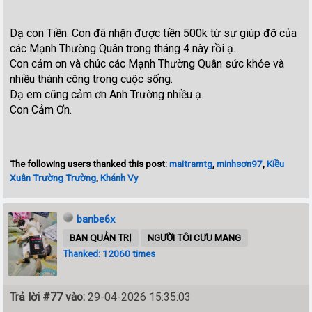
Dạ con Tiền. Con đã nhận được tiền 500k từ sự giúp đỡ của
các Mạnh Thường Quân trong tháng 4 này rồi ạ.
Con cảm ơn và chúc các Mạnh Thường Quân sức khỏe và
nhiều thành công trong cuộc sống.
Dạ em cũng cảm ơn Anh Trường nhiều ạ.
Con Cảm Ơn.
The following users thanked this post:
maitramtg
,
minhsơn97
,
Kiều
Xuân Trường Trường
,
Khánh Vy
banbe6x
BAN QUẢN TRỊ
NGƯỜI TÔI CƯU MANG
Thanked: 12060 times
Trả lời #77 vào:
29-04-2026 15:35:03