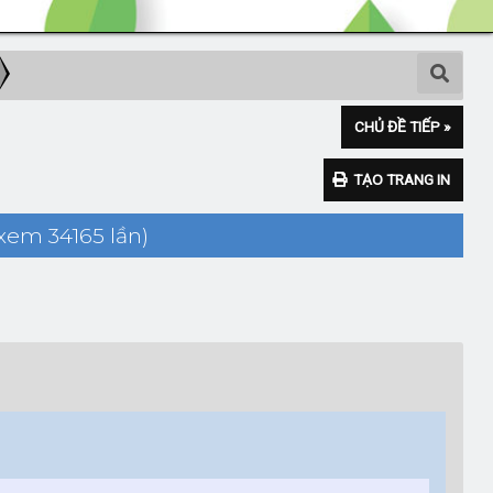
CHỦ ĐỀ TIẾP »
TẠO TRANG IN
xem 34165 lần)