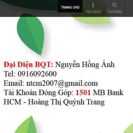
TRANG CHỦ
TRỢ GIÚP
TÌM KIẾM