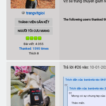
Vịt sẽ trung chuyển giúm
trangvitgioi
The following users thanked th
THÀNH VIÊN GẮN KẾT
NGƯỜI TÔI CƯU MANG
Bài viết: 4.055
Thanked: 1595 times
Thích 8
Trả lời #26 vào:
10-01-202
Trích dẫn của: banbe6x vào 04-01
Trích dẫn của: banbe6x vào 2
Mong có sự chung tay của 
Thân mến.