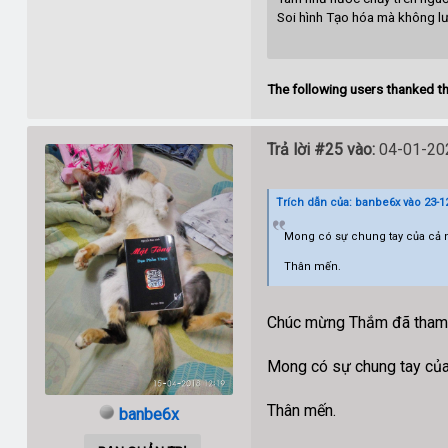
Soi hình Tạo hóa mà không lư
B
The following users thanked th
Trả lời #25 vào:
04-01-202
Trích dẫn của: banbe6x vào 23-12
Mong có sự chung tay của cả 
Thân mến.
Chúc mừng Thắm đã tham g
Mong có sự chung tay của
Thân mến.
banbe6x