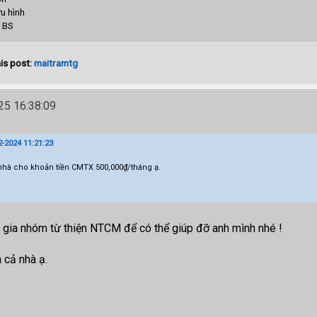
u hình
S
is post:
maitramtg
5 16:38:09
-2024 11:21:23
nhà cho khoản tiền CMTX 500,000₫/tháng ạ.
ia nhóm từ thiện NTCM để có thể giúp đỡ anh mình nhé !
 cả nhà ạ.