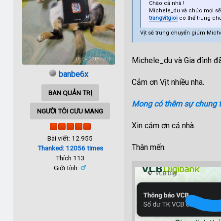
Chào cả nhà !
Michele_du và chúc mọi sẽ 
trangvitgioi
có thể trung ch
Vịt sẽ trung chuyển giúm Mic
Michele_du và Gia đình đã
banbe6x
Cảm ơn Vịt nhiều nha.
BAN QUẢN TRỊ
Mong có thêm sự chung t
NGƯỜI TÔI CƯU MANG
Xin cảm ơn cả nhà.
Bài viết: 12.955
Thân mến.
Thanked: 12056 times
Thích 113
Giới tính: