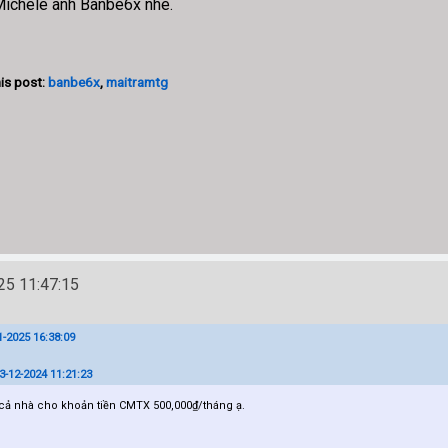
 Michele anh Banbe6x nhé.
is post:
banbe6x
,
maitramtg
5 11:47:15
-2025 16:38:09
3-12-2024 11:21:23
cả nhà cho khoản tiền CMTX 500,000₫/tháng ạ.