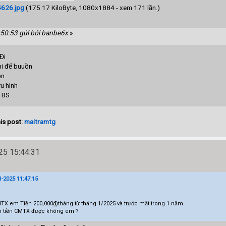
626.jpg
(175.17 KiloByte, 1080x1884 - xem 171 lần.)
:50:53 gửi bởi banbe6x
»
Đi
hi để buuồn
ồn
u hình
S
is post:
maitramtg
5 15:44:31
-2025 11:47:15
X em Tiền 200,000₫)tháng từ tháng 1/2025 và trước mắt trong 1 năm.
n tiền CMTX được không em ?