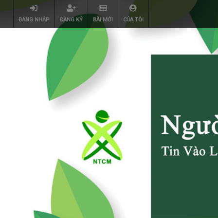
ĐĂNG NHẬP
ĐĂNG KÝ
BÀI MỚI
CỦA TÔI