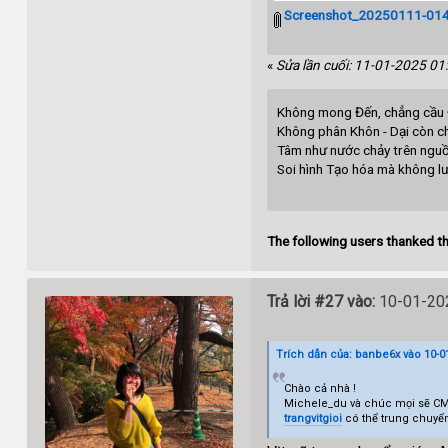
Screenshot_20250111-014
«
Sửa lần cuối: 11-01-2025 01
Không mong Đến, chẳng cầu 
Không phân Khôn - Dại còn c
Tâm như nước chảy trên ngu
Soi hình Tạo hóa mà không lư
B
The following users thanked th
Trả lời #27 vào:
10-01-202
Trích dẫn của: banbe6x vào 10-01
Chào cả nhà !
Michele_du và chúc mọi sẽ CMT
trangvitgioi
có thể trung chuyể