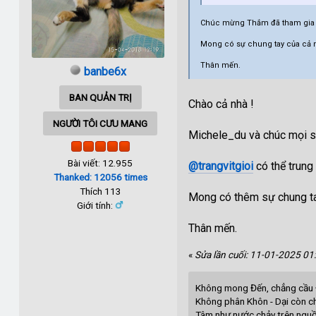
Chúc mừng Thắm đã tham gia n
Mong có sự chung tay của cả 
Thân mến.
banbe6x
BAN QUẢN TRỊ
Chào cả nhà !
NGƯỜI TÔI CƯU MANG
Michele_du và chúc mọi s
Bài viết: 12.955
@trangvitgioi
có thể trun
Thanked: 12056 times
Thích 113
Mong có thêm sự chung ta
Giới tính:
Thân mến.
«
Sửa lần cuối: 11-01-2025 01
Không mong Đến, chẳng cầu 
Không phân Khôn - Dại còn c
Tâm như nước chảy trên ngu