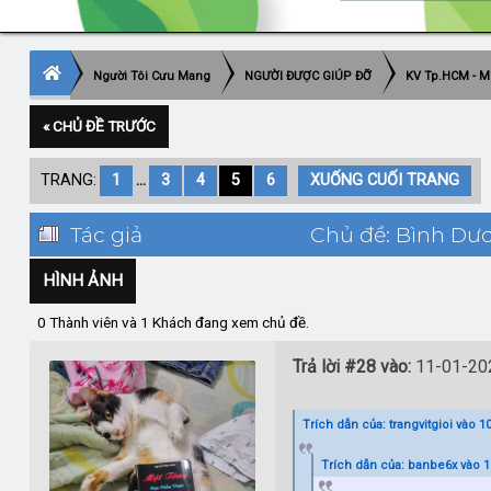
Người Tôi Cưu Mang
NGƯỜI ĐƯỢC GIÚP ĐỠ
KV Tp.HCM - M
« CHỦ ĐỀ TRƯỚC
TRANG:
1
...
3
4
5
6
XUỐNG CUỐI TRANG
Tác giả
Chủ đề: Bình Dươn
HÌNH ẢNH
0 Thành viên và 1 Khách đang xem chủ đề.
Trả lời #28 vào:
11-01-202
Trích dẫn của: trangvitgioi vào 1
Trích dẫn của: banbe6x vào 1