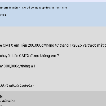
hóm từ thiện NTCM để có thể giúp đỡ anh mình nhé !
nhà ạ.
ẽ CMTX em Tiền 200,000₫/tháng từ tháng 1/2025 và trước mắt t
g chuyển tiền CMTX được không em ?
y 300,000₫/tháng ạ !
:38:46 gửi bởi banbe6x
»
Đi
hi để buuồn
ồn