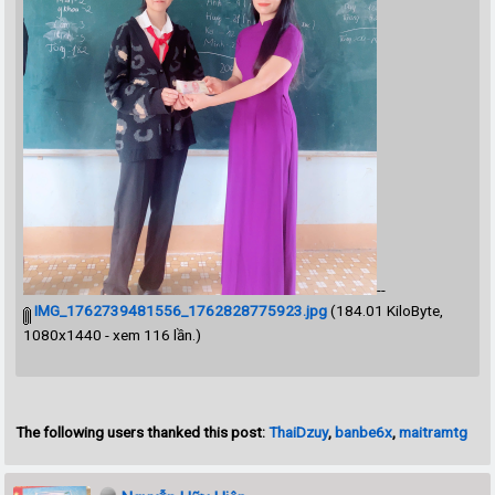
--
IMG_1762739481556_1762828775923.jpg
(184.01 KiloByte,
1080x1440 - xem 116 lần.)
The following users thanked this post:
ThaiDzuy
,
banbe6x
,
maitramtg