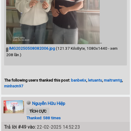
--
IMG20250508082006.jpg
(121.37 KiloByte, 1080x1440 - xem
208 lần.)
The following users thanked this post:
banbe6x
,
letuantu
,
maitramtg
,
minhsơn97
Nguyễn Hữu Hiệp
TÍCH CỰC
Thanked: 588 times
Trả lời #49 vào:
22-02-2025 14:52:23