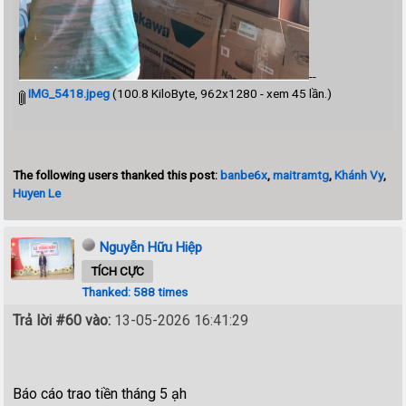
--
IMG_5418.jpeg
(100.8 KiloByte, 962x1280 - xem 45 lần.)
The following users thanked this post:
banbe6x
,
maitramtg
,
Khánh Vy
,
Huyen Le
Nguyễn Hữu Hiệp
TÍCH CỰC
Thanked: 588 times
Trả lời #60 vào:
13-05-2026 16:41:29
Báo cáo trao tiền tháng 5 ạh