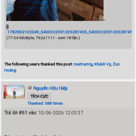
--
1782962102049_5403322591235287455_5403322591235287455_
(77.34 KiloByte, 762x1111 - xem 18 lần.)
The following users thanked this post:
maitramtg
,
Khánh Vy
,
Zun
Hoàng
Nguyễn Hữu Hiệp
TÍCH CỰC
Thanked: 588 times
Trả lời #61 vào:
10-06-2026 12:03:37