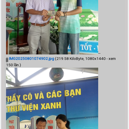
--
IMG20250801074902.jpg
(219.58 KiloByte, 1080x1440 - xem
150 lần.)