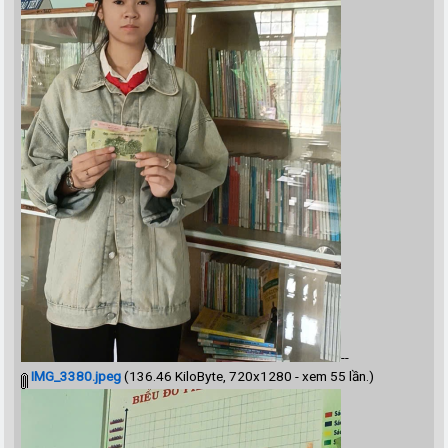
--
IMG_3380.jpeg
(136.46 KiloByte, 720x1280 - xem 55 lần.)