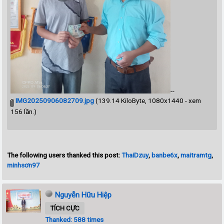
--
IMG20250906082709.jpg
(139.14 KiloByte, 1080x1440 - xem
156 lần.)
The following users thanked this post:
ThaiDzuy
,
banbe6x
,
maitramtg
,
minhsơn97
Nguyễn Hữu Hiệp
TÍCH CỰC
Thanked: 588 times