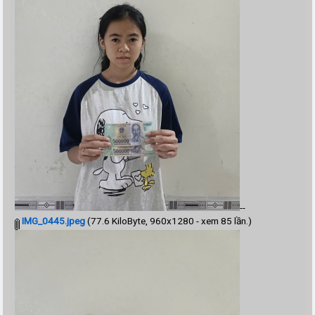
--
IMG_0445.jpeg
(77.6 KiloByte, 960x1280 - xem 85 lần.)