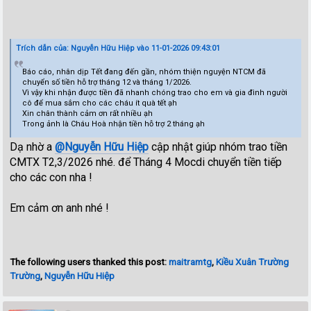
Trích dẫn của: Nguyễn Hữu Hiệp vào 11-01-2026 09:43:01
Báo cáo, nhân dịp Tết đang đến gần, nhóm thiện nguyện NTCM đã
chuyển số tiền hỗ trợ tháng 12 và tháng 1/2026.
Vì vậy khi nhận được tiền đã nhanh chóng trao cho em và gia đình người
cô để mua sắm cho các cháu ít quà tết ạh
Xin chân thành cảm ơn rất nhiều ạh
Trong ảnh là Cháu Hoà nhận tiền hỗ trợ 2 tháng ạh
Dạ nhờ a
@Nguyễn Hữu Hiệp
cập nhật giúp nhóm trao tiền
CMTX T2,3/2026 nhé. để Tháng 4 Mocdi chuyển tiền tiếp
cho các con nha !
Em cảm ơn anh nhé !
The following users thanked this post:
maitramtg
,
Kiều Xuân Trường
Trường
,
Nguyễn Hữu Hiệp