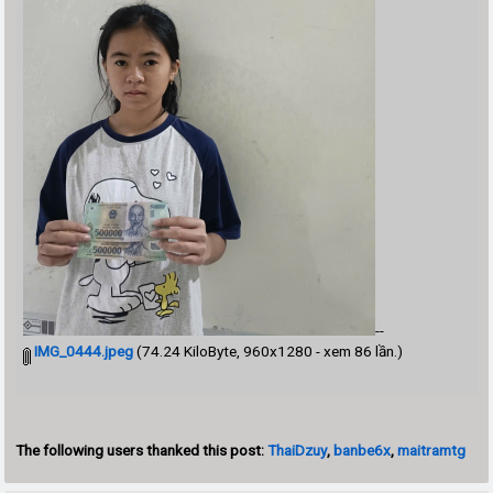
--
IMG_0444.jpeg
(74.24 KiloByte, 960x1280 - xem 86 lần.)
The following users thanked this post:
ThaiDzuy
,
banbe6x
,
maitramtg