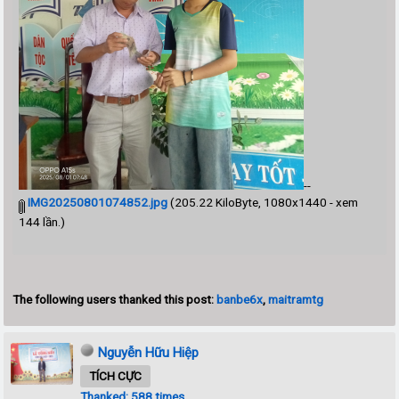
--
IMG20250801074852.jpg
(205.22 KiloByte, 1080x1440 - xem
144 lần.)
The following users thanked this post:
banbe6x
,
maitramtg
Nguyễn Hữu Hiệp
TÍCH CỰC
Thanked: 588 times