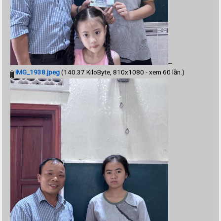
--
IMG_1938.jpeg
(140.37 KiloByte, 810x1080 - xem 60 lần.)