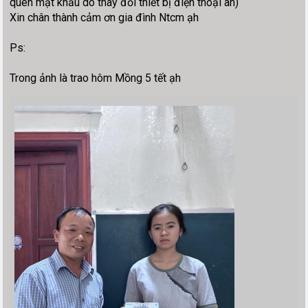
quên mật khẩu do thay đổi thiết bị điện thoại ah)
Xin chân thành cảm ơn gia đình Ntcm ạh
Ps:
Trong ảnh là trao hôm Mồng 5 tết ạh