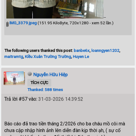
--
IMG_3379.jpeg
(151.95 KiloByte, 720x1280 - xem 52 lần.)
The following users thanked this post:
banbe6x
,
loanngyen1202
,
maitramtg
,
Kiều Xuân Trường Trường
,
Huyen Le
Nguyễn Hữu Hiệp
TÍCH CỰC
Thanked: 588 times
Trả lời #57 vào:
31-03-2026 14:39:52
Báo cáo đã trao tiền tháng 2/2026 cho ba cháu mồ côi mà
chưa cập nhập hình ảnh lên diễn đàn kịp thời ạh, ( sự cố