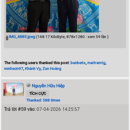
--
IMG_4885.jpeg
(168.17 KiloByte, 878x1280 - xem 59 lần.)
The following users thanked this post:
banbe6x
,
maitramtg
,
minhsơn97
,
Khánh Vy
,
Zun Hoàng
Nguyễn Hữu Hiệp
TÍCH CỰC
Thanked: 588 times
Trả lời #59 vào:
07-04-2026 14:25:57