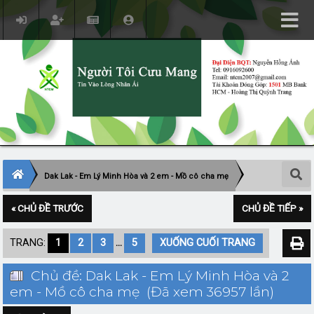
Dak Lak - Em Lý Minh Hòa và 2 em - Mồ cô cha mẹ
« CHỦ ĐỀ TRƯỚC
CHỦ ĐỀ TIẾP »
TRANG:
1
2
3
...
5
XUỐNG CUỐI TRANG
Chủ đề: Dak Lak - Em Lý Minh Hòa và 2
em - Mồ cô cha mẹ (Đã xem 36957 lần)