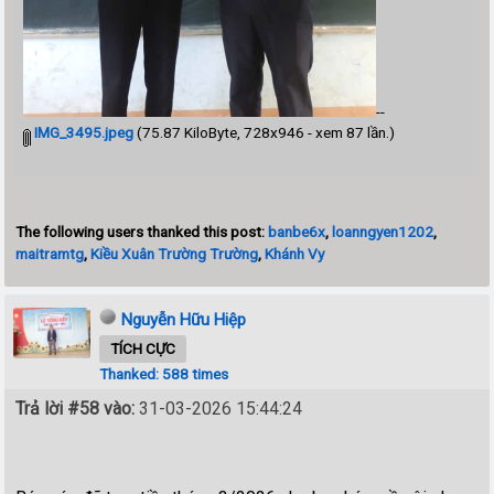
--
IMG_3495.jpeg
(75.87 KiloByte, 728x946 - xem 87 lần.)
The following users thanked this post:
banbe6x
,
loanngyen1202
,
maitramtg
,
Kiều Xuân Trường Trường
,
Khánh Vy
Nguyễn Hữu Hiệp
TÍCH CỰC
Thanked: 588 times
Trả lời #58 vào:
31-03-2026 15:44:24