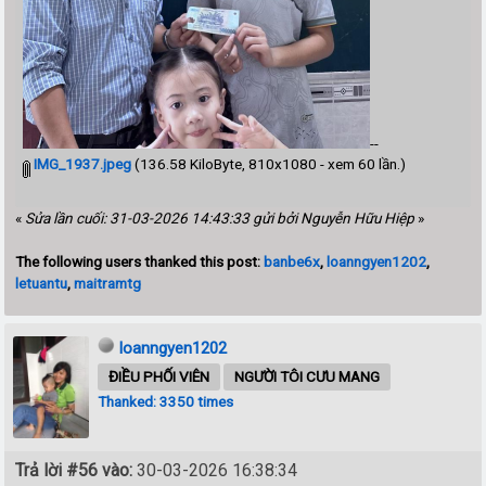
--
IMG_1937.jpeg
(136.58 KiloByte, 810x1080 - xem 60 lần.)
«
Sửa lần cuối: 31-03-2026 14:43:33 gửi bởi Nguyễn Hữu Hiệp
»
The following users thanked this post:
banbe6x
,
loanngyen1202
,
letuantu
,
maitramtg
loanngyen1202
ĐIỀU PHỐI VIÊN
NGƯỜI TÔI CƯU MANG
Thanked: 3350 times
Trả lời #56 vào:
30-03-2026 16:38:34