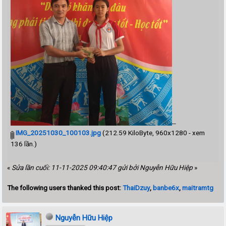
--
IMG_20251030_100103.jpg
(212.59 KiloByte, 960x1280 - xem
136 lần.)
«
Sửa lần cuối: 11-11-2025 09:40:47 gửi bởi Nguyễn Hữu Hiệp
»
The following users thanked this post:
ThaiDzuy
,
banbe6x
,
maitramtg
Nguyễn Hữu Hiệp