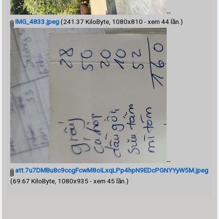
--
IMG_4833.jpeg
(241.37 KiloByte, 1080x810 - xem 44 lần.)
--
att.7u7DMBu8c9ccgFcwM8oILxqLPp4hpN9EDcPGNYYyW5M.jpeg
(69.67 KiloByte, 1080x935 - xem 45 lần.)