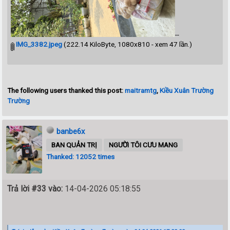
--
IMG_3382.jpeg
(222.14 KiloByte, 1080x810 - xem 47 lần.)
The following users thanked this post:
maitramtg
,
Kiều Xuân Trường
Trường
banbe6x
BAN QUẢN TRỊ
NGƯỜI TÔI CƯU MANG
Thanked: 12052 times
Trả lời #33 vào:
14-04-2026 05:18:55