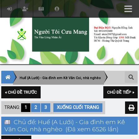
Huế (A Lưới) - Gia đình em Kê Văn Coi, nhà nghèo
« CHỦ ĐỀ TRƯỚC
CHỦ ĐỀ TIẾP »
TRANG:
1
2
3
XUỐNG CUỐI TRANG
Chủ đề: Huế (A Lưới) - Gia đình em Kê
Văn Coi, nhà nghèo (Đã xem 6526 lần)