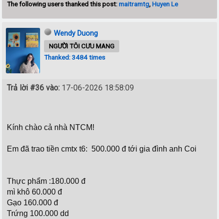
The following users thanked this post:
maitramtg
,
Huyen Le
Wendy Duong
NGƯỜI TÔI CƯU MANG
Thanked: 3484 times
Trả lời #36 vào:
17-06-2026 18:58:09
Kính chào cả nhà NTCM!
Em đã trao tiền cmtx t6: 500.000 đ tới gia đình anh Coi
Thực phẩm :180.000 đ
mì khô 60.000 đ
Gạo 160.000 đ
Trứng 100.000 dd