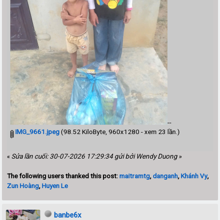
--
IMG_9661.jpeg
(98.52 KiloByte, 960x1280 - xem 23 lần.)
«
Sửa lần cuối: 30-07-2026 17:29:34 gửi bởi Wendy Duong
»
The following users thanked this post:
maitramtg
,
danganh
,
Khánh Vy
,
Zun Hoàng
,
Huyen Le
banbe6x