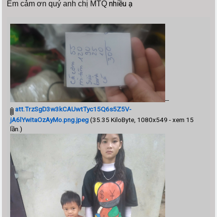
nhiều ạ
Em cảm ơn quý anh chị MTQ
--
att.TrzSgD3w3kCAUwtTyc15Q6s5Z5V-
jA6lYwitaOzAyMo.png.jpeg
(35.35 KiloByte, 1080x549 - xem 15
lần.)