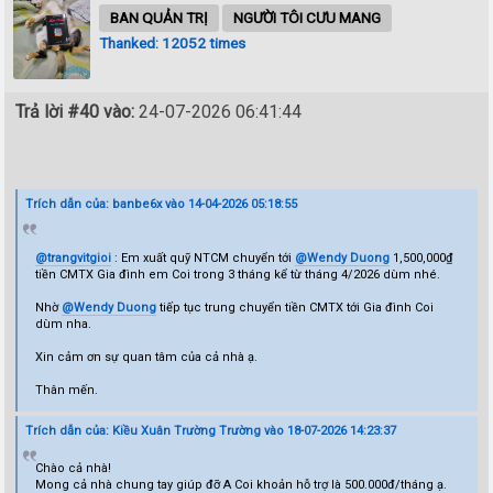
BAN QUẢN TRỊ
NGƯỜI TÔI CƯU MANG
Thanked: 12052 times
Trả lời #40 vào:
24-07-2026 06:41:44
Trích dẫn của: banbe6x vào 14-04-2026 05:18:55
@trangvitgioi
: Em xuất quỹ NTCM chuyển tới
@Wendy Duong
1,500,000₫
tiền CMTX Gia đình em Coi trong 3 tháng kể từ tháng 4/2026 dùm nhé.
Nhờ
@Wendy Duong
tiếp tục trung chuyển tiền CMTX tới Gia đình Coi
dùm nha.
Xin cảm ơn sự quan tâm của cả nhà ạ.
Thân mến.
Trích dẫn của: Kiều Xuân Trường Trường vào 18-07-2026 14:23:37
Chào cả nhà!
Mong cả nhà chung tay giúp đỡ A Coi khoản hỗ trợ là 500.000đ/tháng ạ.