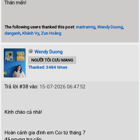
Thân mến!
The following users thanked this post:
maitramtg
,
Wendy Duong
,
danganh
,
Khánh Vy
,
Zun Hoàng
Wendy Duong
NGƯỜI TÔI CƯU MANG
Thanked: 3484 times
Trả lời #38 vào:
15-07-2026 06:47:52
Kính chào cả nhà!
Hoàn cảnh gia đình em Coi từ tháng 7
đã ngưng trợ cấp.