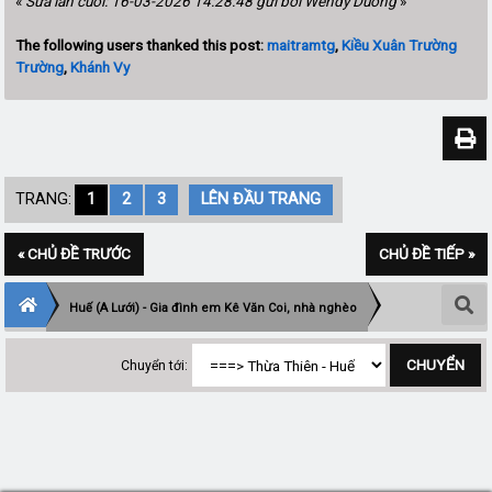
«
Sửa lần cuối: 16-03-2026 14:28:48 gửi bởi Wendy Duong
»
The following users thanked this post:
maitramtg
,
Kiều Xuân Trường
Trường
,
Khánh Vy
TRANG:
1
2
3
LÊN ĐẦU TRANG
« CHỦ ĐỀ TRƯỚC
CHỦ ĐỀ TIẾP »
Huế (A Lưới) - Gia đình em Kê Văn Coi, nhà nghèo
Chuyển tới: