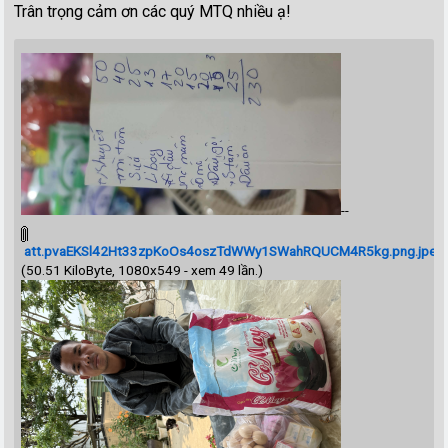
Trân trọng cảm ơn các quý MTQ nhiều ạ!
--
att.pvaEKSl42Ht33zpKoOs4oszTdWWy1SWahRQUCM4R5kg.png.jpeg
(50.51 KiloByte, 1080x549 - xem 49 lần.)