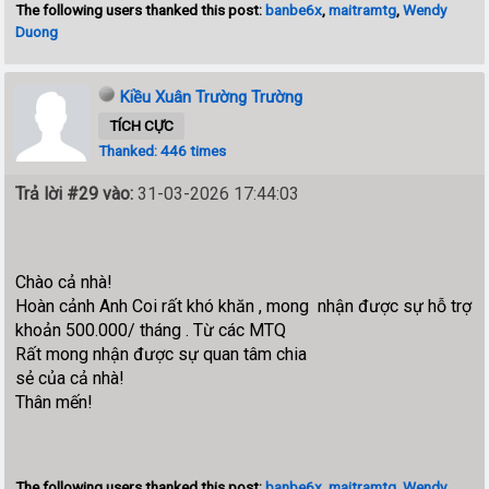
The following users thanked this post:
banbe6x
,
maitramtg
,
Wendy
Duong
Kiều Xuân Trường Trường
TÍCH CỰC
Thanked: 446 times
Trả lời #29 vào:
31-03-2026 17:44:03
Chào cả nhà!
Hoàn cảnh Anh Coi rất khó khăn , mong nhận được sự hỗ trợ
khoản 500.000/ tháng . Từ các MTQ
Rất mong nhận được sự quan tâm chia
sẻ của cả nhà!
Thân mến!
The following users thanked this post:
banbe6x
,
maitramtg
,
Wendy