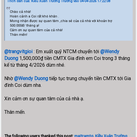
Trích dẫn của: Kiều Xuân Trường Trường vào 04-04-2026 17:22:08
Chào cả nhà!
Hoàn cảnh a Coi rất khó khăn .
Mong nhận được sự quan tâm ,chia sẻ của cả nhà với khoản trợ
500.000đ/ tháng ạ!
Cảm ơn sự quan tâm của cả nhà!
Thân mến!
@trangvitgioi
: Em xuất quỹ NTCM chuyển tới
@Wendy
Duong
1,500,000₫ tiền CMTX Gia đình em Coi trong 3 tháng
kể từ tháng 4/2026 dùm nhé.
Nhờ
@Wendy Duong
tiếp tục trung chuyển tiền CMTX tới Gia
đình Coi dùm nha.
Xin cảm ơn sự quan tâm của cả nhà ạ.
Thân mến.
The following users thanked this post:
maitramtg
,
Kiều Xuân Trường