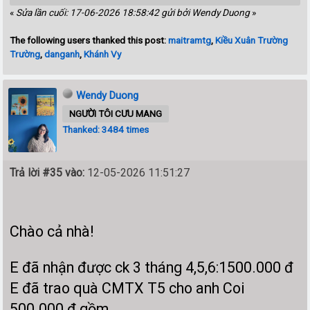
«
Sửa lần cuối: 17-06-2026 18:58:42 gửi bởi Wendy Duong
»
The following users thanked this post:
maitramtg
,
Kiều Xuân Trường
Trường
,
danganh
,
Khánh Vy
Wendy Duong
NGƯỜI TÔI CƯU MANG
Thanked: 3484 times
Trả lời #35 vào:
12-05-2026 11:51:27
Chào cả nhà!
E đã nhận được ck 3 tháng 4,5,6:1500.000 đ
E đã trao quà CMTX T5 cho anh Coi
500.000 đ gồm