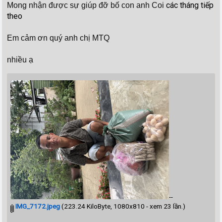
các tháng tiếp
Mong nhận được sự giúp đỡ bố con anh Coi
theo
Em cảm ơn quý anh chị MTQ
nhiều ạ
--
IMG_7172.jpeg
(223.24 KiloByte, 1080x810 - xem 23 lần.)