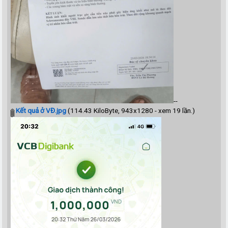
--
Kết quả ở VĐ.jpg
(114.43 KiloByte, 943x1280 - xem 19 lần.)