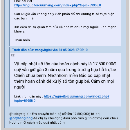
Link bài viết :
https://nguoitoicuumang.com/index.php?topic=89958.0
Sau 48 giờ vẫn không có ý kiến phản đối thì chúng ta sẽ thực hiện
các bạn nhé.
Xin cảm ơn sự quan tâm của cả nhà và chúc mọi người luôn mạnh
khỏe ạ.
Thân mến.
Trích dẫn của: trangvitgioi vào 31-05-2023 17:05:10
Vịt cập nhật số tồn của hoàn cảnh này là 17.500.000đ
quỹ vẫn giữ gần 3 năm qua trong trường hợp hỗ trợ bé
Chiến chữa bệnh. Nhờ nhóm miền Bắc có cập nhật
thêm hoàn cảnh để xử lý số tồn giúp bé. Cảm ơn mọi
người.
Link trích dẫn này :
https://nguoitoicuumang.com/index.php?
topic=89958.0
@trabgvitgioi : Em chuyển toàn bộ số tiền 17.500,000₫ tới chị
@haybanglong
để chị ấy chủ động điều phối tiền giúp đỡ mẹ con cháu
Hương một cách hiệu quả nhất dùm.