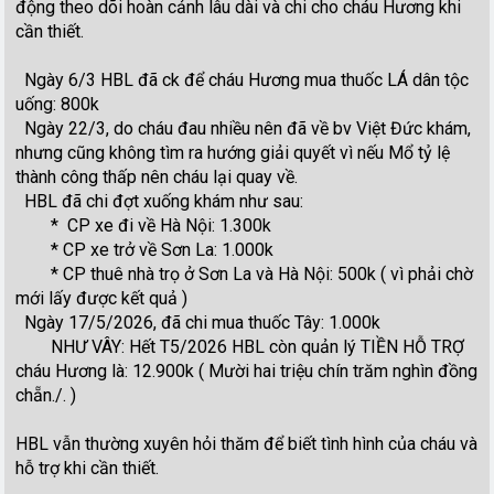
động theo dõi hoàn cảnh lâu dài và chi cho cháu Hương khi
cần thiết.
Ngày 6/3 HBL đã ck để cháu Hương mua thuốc LÁ dân tộc
uống: 800k
Ngày 22/3, do cháu đau nhiều nên đã về bv Việt Đức khám,
nhưng cũng không tìm ra hướng giải quyết vì nếu Mổ tỷ lệ
thành công thấp nên cháu lại quay về.
HBL đã chi đợt xuống khám như sau:
* CP xe đi về Hà Nội: 1.300k
* CP xe trở về Sơn La: 1.000k
* CP thuê nhà trọ ở Sơn La và Hà Nội: 500k ( vì phải chờ
mới lấy được kết quả )
Ngày 17/5/2026, đã chi mua thuốc Tây: 1.000k
NHƯ VÂY: Hết T5/2026 HBL còn quản lý TIỀN HỖ TRỢ
cháu Hương là: 12.900k ( Mười hai triệu chín trăm nghìn đồng
chẵn./. )
HBL vẫn thường xuyên hỏi thăm để biết tình hình của cháu và
hỗ trợ khi cần thiết.