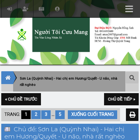
Sơn La (Quỳnh Nhai) - Hai chị em Hương/Quyết - U não, nhà
rất nghèo
« CHỦ ĐỀ TRƯỚC
CHỦ ĐỀ TIẾP »
TRANG:
1
2
3
...
5
XUỐNG CUỐI TRANG
Chủ đề: Sơn La (Quỳnh Nhai) - Hai chị
em Hương/Quyết - U não, nhà rất nghèo