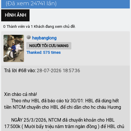
(Đã xem 24741 lần)
HÌNH ẢNH
0 Thành viên và 1 Khách đang xem chủ đề.
haybanglong
NGƯỜI TÔI CƯU MANG
Thanked: 575 times
Trả lời #68 vào:
28-07-2026 18:57:36
Xin chào cả nhà!
Theo như HBL đã báo cáo từ 30/01: HBL đã dùng hết
tiền NTCM chuyển cho HBL để chi dần cho hc cháu Hương
NGÀY 25/3/2026, NTCM đã chuyển khoản cho HBL
17.500k ( Mười bẩy triệu năm trăm ngàn đồng ) để HBL chủ