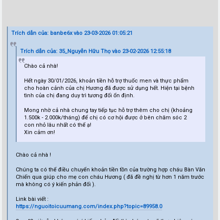
Trích dẫn của: banbe6x vào 23-03-2026 01:05:21
Trích dẫn của: 35_Nguyễn Hữu Thọ vào 23-02-2026 12:55:18
Chào cả nhà!
Hết ngày 30/01/2026, khoản tiền hỗ trợ thuốc men và thực phẩm
cho hoàn cảnh của chị Hương đã được sử dụng hết. Hiện tại bệnh
tình của chị đang duy trì tương đối ổn định.
Mong nhờ cả nhà chung tay tiếp tục hỗ trợ thêm cho chị (khoảng
1.500k - 2.000k/tháng) để chị có cơ hội được ở bên chăm sóc 2
con nhỏ lâu nhất có thể ạ!
Xin cảm ơn!
Chào cả nhà !
Chúng ta có thể điều chuyển khoản tiền tồn của trường hợp cháu Bàn Văn
Chiến qua giúp cho mẹ con cháu Hương ( đã đề nghị từ hơn 1 năm trước
mà không có ý kiến phản đối ).
Link bài viết :
https://nguoitoicuumang.com/index.php?topic=89958.0