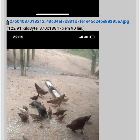
--
z7604087018212_43c04ef7d831d7fe1e45c246e88395e7.jpg
(122.91 KiloByte, 870x1884 - xem 90 lần.)