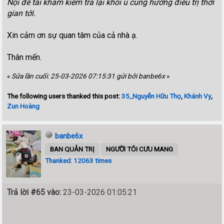
Nội để tái khám kiểm tra lại khối u cũng hướng điều trị thời
gian tới.
Xin cảm ơn sự quan tâm của cả nhà ạ.
Thân mến.
«
Sửa lần cuối: 25-03-2026 07:15:31 gửi bởi banbe6x
»
The following users thanked this post:
35_Nguyễn Hữu Thọ
,
Khánh Vy
,
Zun Hoàng
banbe6x
BAN QUẢN TRỊ
NGƯỜI TÔI CƯU MANG
Thanked: 12063 times
Trả lời #65 vào:
23-03-2026 01:05:21