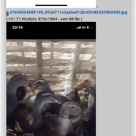
--
z7604034683149_852e711c2aa5ed12bc05c83d209b38d5.jpg
(151.71 KiloByte, 870x1884 - xem 88 lần.)