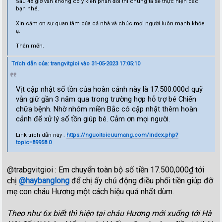
Sau 48 giờ vẫn không có ý kiến phản đối thì chúng ta sẽ thực hiện các
bạn nhé.
Xin cảm ơn sự quan tâm của cả nhà và chúc mọi người luôn mạnh khỏe
ạ.
Thân mến.
Trích dẫn của: trangvitgioi vào 31-05-2023 17:05:10
Vịt cập nhật số tồn của hoàn cảnh này là 17.500.000đ quỹ
vẫn giữ gần 3 năm qua trong trường hợp hỗ trợ bé Chiến
chữa bệnh. Nhờ nhóm miền Bắc có cập nhật thêm hoàn
cảnh để xử lý số tồn giúp bé. Cảm ơn mọi người.
Link trích dẫn này :
https://nguoitoicuumang.com/index.php?
topic=89958.0
@trabgvitgioi : Em chuyển toàn bộ số tiền 17.500,000₫ tới
chị
@haybanglong
để chị ấy chủ động điều phối tiền giúp đỡ
mẹ con cháu Hương một cách hiệu quả nhất dùm.
Theo như 6x biết thì hiện tại cháu Hương mới xuống tới Hà