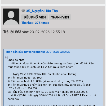
35_Nguyễn Hữu Thọ
ĐIỀU PHỐI VIÊN
THÀNH VIÊN
Thanked: 275 times
Trả lời #63 vào:
23-02-2026 12:55:18
Trích dẫn của: haybanglong vào 30-01-2026 22:54:25
Chào cả nhà!
HBL nhận được tin nhắn của cháu Hương xin được giúp đỡ tiếp tiền
mua thuốc Tây, mua thuốc Lá và tiền mua thực phẩm.
Ngày 29 và 30/01/2026. HBL đã ck cho cháu Hương:
1/ Tiền mua thuốc Tây: 500k
2/ Tiền mua thuốc Lá : 800k (sẽ mua và uống trong T2/2026 )
3/ Tiền mua thực phẩm (cá, thịt lợn, sữa đặc, mỳ, bánh đa ... ): 654k
TỔNG đã ck: 1.954.000
Số TIỀN TỒN đến hết ngày 10/01/2026 mà HBL giữ là: 1.954.000 đ.
NHƯ VẬY đến hết ngày 30/01/2026 là HBL đã DÙNG HẾT TIỀN cho hoàn
cảnh này.