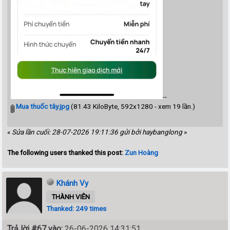
--
Mua thuốc tây.jpg
(81.43 KiloByte, 592x1280 - xem 19 lần.)
«
Sửa lần cuối: 28-07-2026 19:11:36 gửi bởi haybanglong
»
The following users thanked this post:
Zun Hoàng
Khánh Vy
THÀNH VIÊN
Thanked: 249 times
Trả lời #67 vào:
26-06-2026 14:31:51