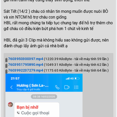
Sát Tết (14/2 ) cháu có nhắn tin mong muốn được nuôi BÒ
và xin NTCM hỗ trợ cháu con giống.
HBL rất mong chúng ta tiếp tục chung tay để hỗ trợ thêm cho
gđ cháu có điều kiện bứt phá hơn 1 chút về kinh tế
HBL đã gửi 3 Clip mà không hiểu sao không gửi được, nên
đành chụp lấy ảnh gửi cả nhà biết ạ
7603950300397.mp4
(1220.39 KiloByte - tải về máy tính 59 lần.)
7603951795890.mp4
(1049.31 KiloByte - tải về máy tính 62 lần.)
7603992237279.mp4
(1175.65 KiloByte - tải về máy tính 64 lần.)