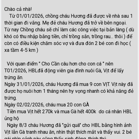
Chào cả nhà!
Từ 01/01/2026, chồng cháu Hương đã được về nhà sau 1
thời gian đi vắng. Mẹ đẻ cháu Hương đã trở về bên ngoại.
Từ nay Chồng cháu sẽ chỉ làm các công việc tại bản làng ( dù
khó có thu nhập bằng tiền, chỉ trồng sắn, trồng rau... thôi ) để
còn có điều kiện chăm sóc vợ và đưa đón 2 bé con đi học (
xa tầm 4-5 km )
Với quan điểm " Cho Cần câu hơn cho con cá " nên
T01/2026, HBLđã động viên gia đình nuôi Gà, Vịt để lấy
trứng ăn.
Ngày 31/01/2026, cháu Hương đã mua 9 con VỊT. Vịt này đã
được họ nuôi hơn 1 tháng nên hy vọng nhanh có khả năng đẻ
trứng.
Ngày 02/02/2026, cháu mua 20 con GÀ
Tiền mua Vịt hết 270k và mua Gà hết 400k do cá nhân HBL
ủng hộ
Ngày 8/3 cháu Hương đã "gửi quà" cho HBL bằng hình ảnh
Vịt lẫn Gà tranh nhau ăn, nhìn thật thích mắt và thấy vui. 2 bé
gái nhìn cảnh này cũng thấy sinh động, thích thú.