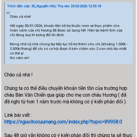
Trích dẫn của: 35_Nguyễn Hữu Thọ vào 23-02-2026 12:55:18
Chào cả nhà!
Hết ngày 30/01/2026, khoản tiền hỗ trợ thuốc men và thực phẩm cho
hoàn cảnh của chị Hương đã được sử dụng hết. Hiện tại bệnh tình của
chị đang duy trì tương đối ổn định.
Mong nhờ cả nhà chung tay tiếp tục hỗ trợ thêm cho chị (khoảng 1.500k -
2.000k/tháng) để chị có cơ hội được ở bên chăm sóc 2 con nhỏ lâu nhất
có thể ạ!
Xin cảm ơn!
Chào cả nhà !
Chúng ta có thể điều chuyển khoản tiền tồn của trường hợp
cháu Bàn Văn Chiến qua giúp cho mẹ con cháu Hương ( đã
đề nghị từ hơn 1 năm trước mà không có ý kiến phản đối ).
Link bài viết :
https://nguoitoicuumang.com/index.php?topic=89958.0
Sau 48 giờ vẫn không có ý kiến phản đối thì chúng ta sẽ thực