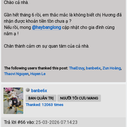
Chào cả nhà.
Gần hết tháng 6 rồi, em thắc mắc là không biết chị Hương đã
nhận được khoản tiền tồn chưa ạ ?
Nếu rồi, mong
@haybanglong
cập nhật cho gia đình cùng
nắm ạ !
Chân thành cảm ơn sự quan tâm của cả nhà.
The following users thanked this post:
ThaiDzuy
,
banbe6x
,
Zun Hoàng
,
Thaovi Nguyen
,
Huyen Le
banbe6x
BAN QUẢN TRỊ
NGƯỜI TÔI CƯU MANG
Thanked: 12063 times
Trả lời #66 vào:
25-03-2026 07:14:23