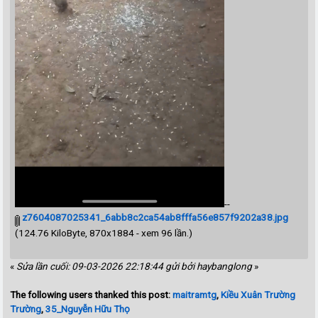
--
z7604087025341_6abb8c2ca54ab8fffa56e857f9202a38.jpg
(124.76 KiloByte, 870x1884 - xem 96 lần.)
«
Sửa lần cuối: 09-03-2026 22:18:44 gửi bởi haybanglong
»
The following users thanked this post:
maitramtg
,
Kiều Xuân Trường
Trường
,
35_Nguyễn Hữu Thọ