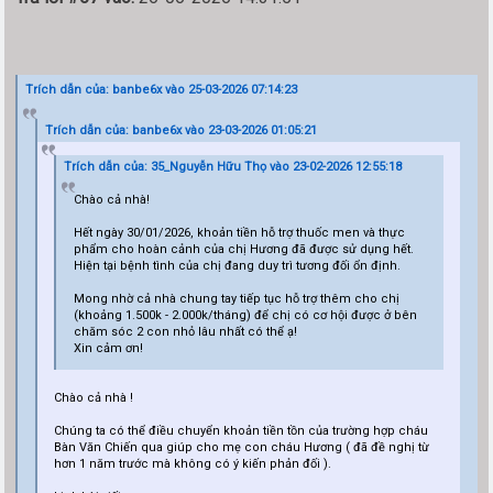
Trích dẫn của: banbe6x vào 25-03-2026 07:14:23
Trích dẫn của: banbe6x vào 23-03-2026 01:05:21
Trích dẫn của: 35_Nguyễn Hữu Thọ vào 23-02-2026 12:55:18
Chào cả nhà!
Hết ngày 30/01/2026, khoản tiền hỗ trợ thuốc men và thực
phẩm cho hoàn cảnh của chị Hương đã được sử dụng hết.
Hiện tại bệnh tình của chị đang duy trì tương đối ổn định.
Mong nhờ cả nhà chung tay tiếp tục hỗ trợ thêm cho chị
(khoảng 1.500k - 2.000k/tháng) để chị có cơ hội được ở bên
chăm sóc 2 con nhỏ lâu nhất có thể ạ!
Xin cảm ơn!
Chào cả nhà !
Chúng ta có thể điều chuyển khoản tiền tồn của trường hợp cháu
Bàn Văn Chiến qua giúp cho mẹ con cháu Hương ( đã đề nghị từ
hơn 1 năm trước mà không có ý kiến phản đối ).