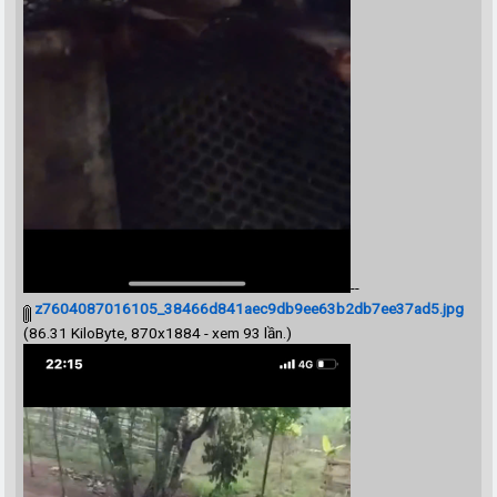
--
z7604087016105_38466d841aec9db9ee63b2db7ee37ad5.jpg
(86.31 KiloByte, 870x1884 - xem 93 lần.)