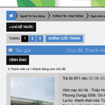
Người Tôi Cưu Mang
THÔNG TIN - HOẠT ĐỘNG
Ngôi nhà 
« CHỦ ĐỀ TRƯỚC
TRANG:
1
2
3
XUỐNG CUỐI TRANG
Tác giả
Chủ đề: Thanh Hó
HÌNH ẢNH
0 Thành viên và 1 Khách đang xem chủ đề.
Trả lời #31 vào:
05-08-202
Hôm nay chị Hà - Thiệu H
Phuong Dongg 500k. Chị Hà
Lại ko nhanh nhẹn nữa. Từ