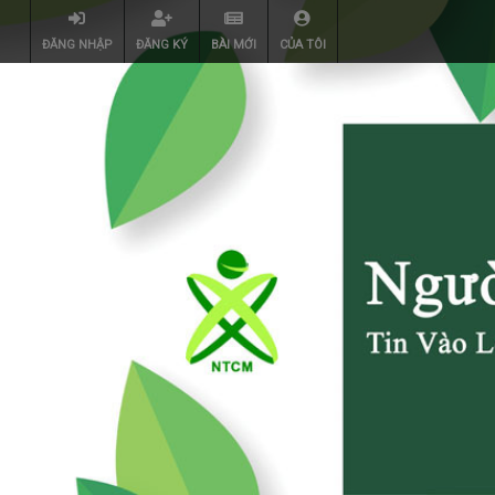
ĐĂNG NHẬP
ĐĂNG KÝ
BÀI MỚI
CỦA TÔI