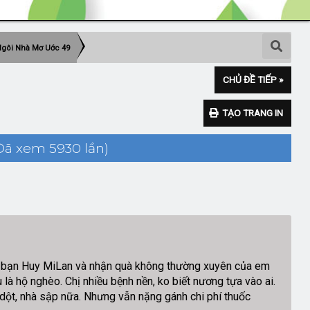
 Ngôi Nhà Mơ Uớc 49
CHỦ ĐỀ TIẾP »
TẠO TRANG IN
Đã xem 5930 lần)
a bạn Huy MiLan và nhận quà không thường xuyên của em
 hộ nghèo. Chị nhiều bệnh nền, ko biết nương tựa vào ai.
 dột, nhà sập nữa. Nhưng vẫn nặng gánh chi phí thuốc