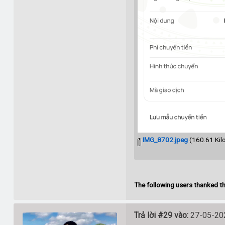
IMG_8702.jpeg
(160.61 Kil
The following users thanked th
Trả lời #29 vào:
27-05-202