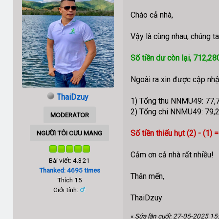
Chào cả nhà,
Vậy là cùng nhau, chúng 
Số tiền dư còn lại, 712,
Ngoài ra xin được cập nh
ThaiDzuy
1) Tổng thu NNMU49: 77,
2) Tổng chi NNMU49: 79,
MODERATOR
Số tiền thiếu hụt (2) - (
NGƯỜI TÔI CƯU MANG
Cảm ơn cả nhà rất nhiều!
Bài viết: 4.321
Thanked: 4695 times
Thân mến,
Thích 15
Giới tính:
ThaiDzuy
«
Sửa lần cuối: 27-05-2025 15