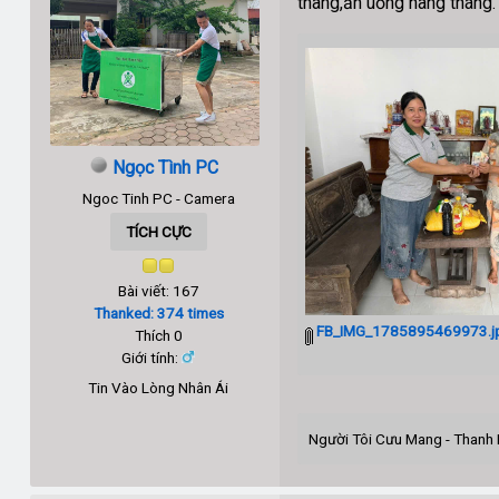
thang,ăn uống hàng tháng
Ngọc Tình PC
Ngoc Tinh PC - Camera
TÍCH CỰC
Bài viết: 167
Thanked: 374 times
FB_IMG_1785895469973.j
Thích 0
Giới tính:
Tin Vào Lòng Nhân Ái
Người Tôi Cưu Mang - Thanh