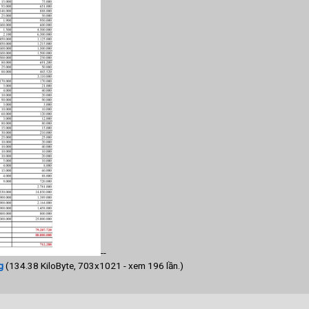
--
g
(134.38 KiloByte, 703x1021 - xem 196 lần.)