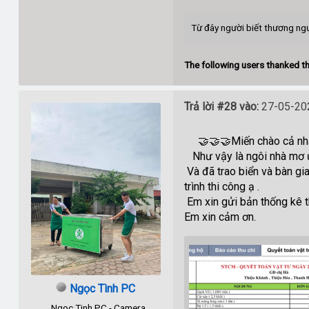
Từ đây người biết thương ngư
The following users thanked th
Trả lời #28 vào:
27-05-202
🤝🤝🤝Miến chào cả nh
Như vậy là ngôi nhà mơ ướ
Và đã trao biển và bàn gia
trình thi công ạ .
Em xin gửi bản thống kê t
Em xin cảm ơn.
Ngọc Tình PC
Ngoc Tinh PC - Camera