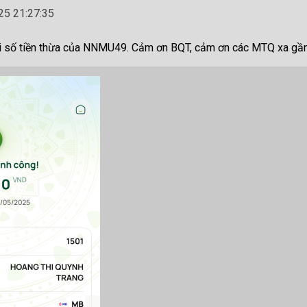
5 21:27:35
ại số tiền thừa của NNMU49. Cảm ơn BQT, cảm ơn các MTQ xa gần