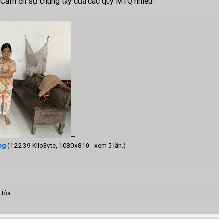
. Cảm ơn sự chung tay của các quý MTQ nhiều!
--
pg
(122.39 KiloByte, 1080x810 - xem 5 lần.)
 Hóa