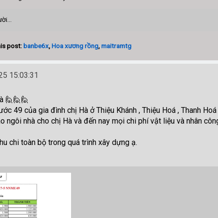
ời...
is post:
banbe6x
,
Hoa xương rồng
,
maitramtg
5 15:03:31
à 🙋🙋🙋
c 49 của gia đình chị Hà ở Thiệu Khánh , Thiệu Hoá , Thanh Hoá đ
o ngôi nhà cho chị Hà và đến nay mọi chi phí vật liệu và nhân côn
hu chi toàn bộ trong quá trình xây dựng ạ.