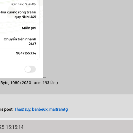
--
oByte, 1080x2030 - xem 193 lần.)
is post:
ThaiDzuy
,
banbe6x
,
maitramtg
5 15:15:14