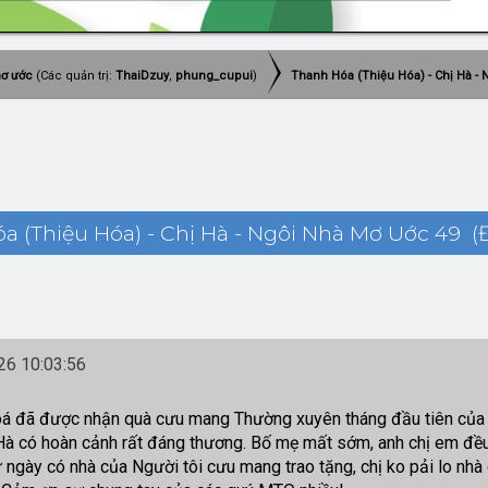
mơ ước
(Các quản trị:
ThaiDzuy
,
phung_cupui
)
Thanh Hóa (Thiệu Hóa) - Chị Hà -
a (Thiệu Hóa) - Chị Hà - Ngôi Nhà Mơ Uớc 49 (
6 10:03:56
oá đã được nhận quà cưu mang Thường xuyên tháng đầu tiên củ
 có hoàn cảnh rất đáng thương. Bố mẹ mất sớm, anh chị em đều là
 ngày có nhà của Người tôi cưu mang trao tặng, chị ko pải lo nhà