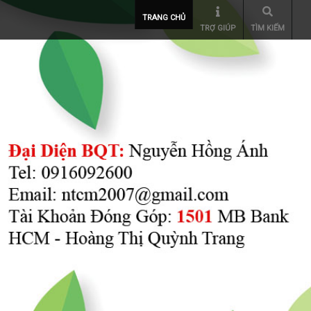
TRANG CHỦ
TRỢ GIÚP
TÌM KIẾM