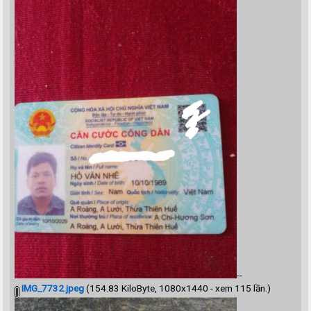
--
IMG_7732.jpeg
(154.83 KiloByte, 1080x1440 - xem 115 lần.)