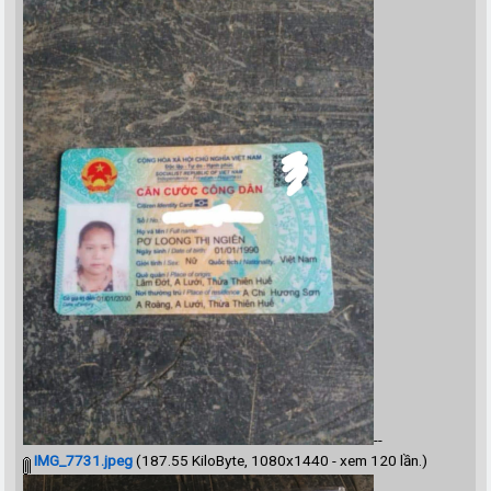
--
IMG_7731.jpeg
(187.55 KiloByte, 1080x1440 - xem 120 lần.)