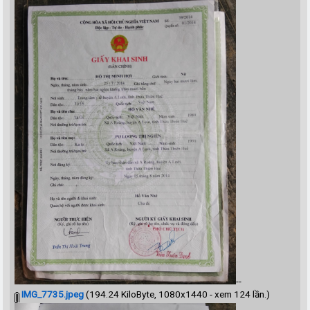
--
IMG_7735.jpeg
(194.24 KiloByte, 1080x1440 - xem 124 lần.)