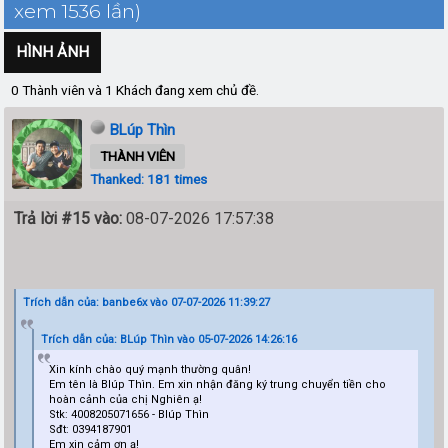
xem 1536 lần)
HÌNH ẢNH
0 Thành viên và 1 Khách đang xem chủ đề.
BLúp Thìn
THÀNH VIÊN
Thanked: 181 times
Trả lời #15 vào:
08-07-2026 17:57:38
Trích dẫn của: banbe6x vào 07-07-2026 11:39:27
Trích dẫn của: BLúp Thìn vào 05-07-2026 14:26:16
Xin kính chào quý mạnh thường quân!
Em tên là Blúp Thìn. Em xin nhận đăng ký trung chuyển tiền cho
hoàn cảnh của chị Nghiên ạ!
Stk: 4008205071656 - Blúp Thìn
Sđt: 0394187901
Em xin cảm ơn ạ!