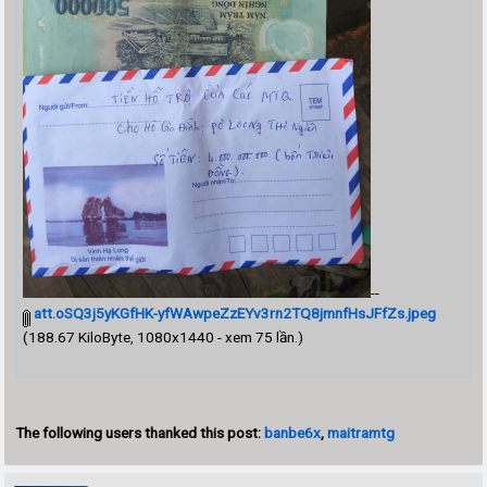
--
att.oSQ3j5yKGfHK-yfWAwpeZzEYv3rn2TQ8jmnfHsJFfZs.jpeg
(188.67 KiloByte, 1080x1440 - xem 75 lần.)
The following users thanked this post:
banbe6x
,
maitramtg