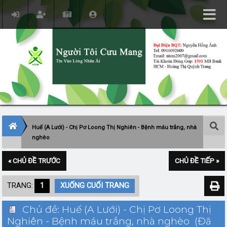
Huế (A Lưới) - Chị Pơ Loong Thị Nghiên - Bệnh máu trắng, nhà
nghèo
« CHỦ ĐỀ TRƯỚC
CHỦ ĐỀ TIẾP »
TRANG:
1
XUỐNG CUỐI TRANG
Chủ đề: Huế (A Lưới) - Chị Pơ Loong Thị
Nghiên - Bệnh máu trắng, nhà nghèo (Đã