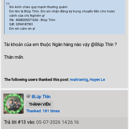
Xin kính chào quý mạnh thường quân!
Em tên là Blúp Thìn. Em xin nhận đăng ký trung chuyển tiền cho hoàn
cảnh của chị Nghiên ạ!
Stk: 4008205071656 - Blúp Thìn
Sđt: 0394187901
Em xin cảm ơn ạ!
Tài khoản của em thuộc Ngân hàng nào vậy @Blúp Thìn ?
Thân mến.
The following users thanked this post:
maitramtg
,
Huyen Le
BLúp Thìn
THÀNH VIÊN
Thanked: 181 times
Trả lời #13 vào:
05-07-2026 14:26:16