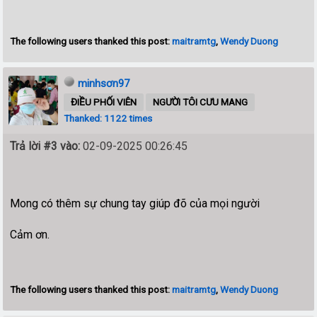
The following users thanked this post:
maitramtg
,
Wendy Duong
minhsơn97
ĐIỀU PHỐI VIÊN
NGƯỜI TÔI CƯU MANG
Thanked: 1122 times
Trả lời #3 vào:
02-09-2025 00:26:45
Mong có thêm sự chung tay giúp đõ của mọi người
Cảm ơn.
The following users thanked this post:
maitramtg
,
Wendy Duong