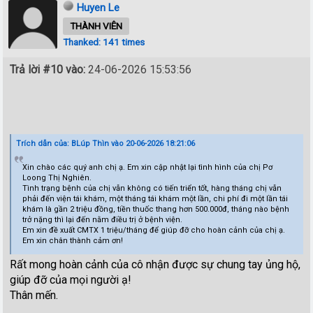
Huyen Le
THÀNH VIÊN
Thanked: 141 times
Trả lời #10 vào:
24-06-2026 15:53:56
Trích dẫn của: BLúp Thìn vào 20-06-2026 18:21:06
Xin chào các quý anh chị ạ. Em xin cập nhật lại tình hình của chị Pơ
Loong Thị Nghiên.
Tình trạng bệnh của chị vẫn không có tiến triển tốt, hàng tháng chị vẫn
phải đến viện tái khám, một tháng tái khám một lần, chi phí đi một lần tái
khám là gần 2 triệu đồng, tiền thuốc thang hơn 500.000đ, tháng nào bệnh
trở nặng thì lại đến nằm điều trị ở bệnh viện.
Em xin đề xuất CMTX 1 triệu/tháng để giúp đỡ cho hoàn cảnh của chị ạ.
Em xin chân thành cảm ơn!
Rất mong hoàn cảnh của cô nhận được sự chung tay ủng hộ,
giúp đỡ của mọi người ạ!
Thân mến.