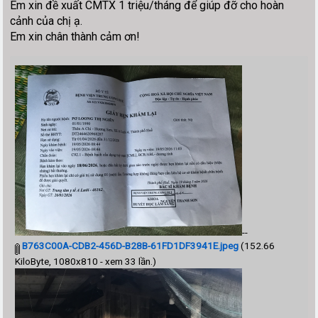
Em xin đề xuất CMTX 1 triệu/tháng để giúp đỡ cho hoàn
cảnh của chị ạ.
Em xin chân thành cảm ơn!
--
B763C00A-CDB2-456D-B28B-61FD1DF3941E.jpeg
(152.66
KiloByte, 1080x810 - xem 33 lần.)