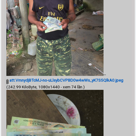
--
att.VmnydjBTcMJ-no-uLlsybCVPBD0w4wWs_yK7S5QlkA0.jpeg
(242.99 KiloByte, 1080x1440 - xem 74 lần.)