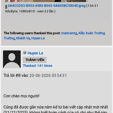
--
6A4CCD35-B952-49B3-B363-9A83DBC5804D.jpeg
(154.31
KiloByte, 1080x810 - xem 32 lần.)
The following users thanked this post:
maitramtg
,
Kiều Xuân Trường
Trường
,
Khánh Vy
,
Huyen Le
Huyen Le
THÀNH VIÊN
Thanked: 141 times
Trả lời #8 vào:
20-06-2026 03:54:31
Con chào mọi người!
Cũng đã được gần nửa năm kể từ bài viết cập nhật mới nhất
(31/12/2025), không biết hoàn cảnh của cô chú như thế nào,