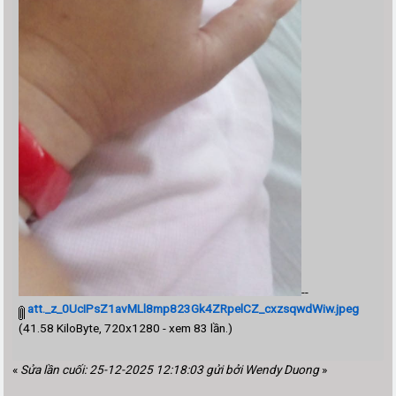
--
att._z_0UcIPsZ1avMLl8mp823Gk4ZRpelCZ_cxzsqwdWiw.jpeg
(41.58 KiloByte, 720x1280 - xem 83 lần.)
«
Sửa lần cuối: 25-12-2025 12:18:03 gửi bởi Wendy Duong
»