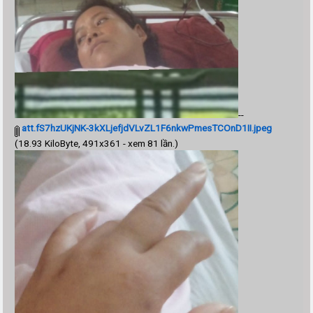
--
att.fS7hzUKjNK-3kXLjefjdVLvZL1F6nkwPmesTCOnD1II.jpeg
(18.93 KiloByte, 491x361 - xem 81 lần.)