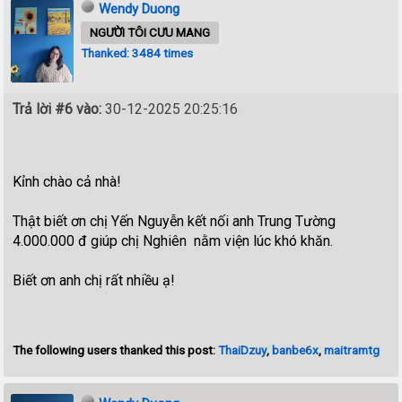
Wendy Duong
NGƯỜI TÔI CƯU MANG
Thanked: 3484 times
Trả lời #6 vào:
30-12-2025 20:25:16
Kỉnh chào cả nhà!
Thật biết ơn chị Yến Nguyễn kết nối anh Trung Tường
4.000.000 đ giúp chị Nghiên nằm viện lúc khó khăn.
Biết ơn anh chị rất nhiều ạ!
The following users thanked this post:
ThaiDzuy
,
banbe6x
,
maitramtg