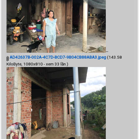
--
AD42637B-002A-4C7D-BCD7-9B04CB88ABA3.jpeg
(143.58
KiloByte, 1080x810 - xem 33 lần.)