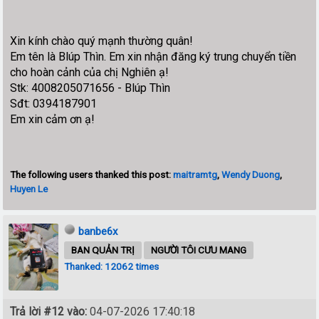
Xin kính chào quý mạnh thường quân!
Em tên là Blúp Thìn. Em xin nhận đăng ký trung chuyển tiền
cho hoàn cảnh của chị Nghiên ạ!
Stk: 4008205071656 - Blúp Thìn
Sđt: 0394187901
Em xin cảm ơn ạ!
The following users thanked this post:
maitramtg
,
Wendy Duong
,
Huyen Le
banbe6x
BAN QUẢN TRỊ
NGƯỜI TÔI CƯU MANG
Thanked: 12062 times
Trả lời #12 vào:
04-07-2026 17:40:18