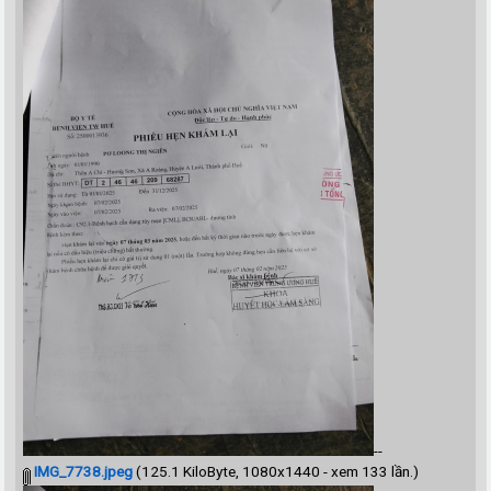
--
IMG_7738.jpeg
(125.1 KiloByte, 1080x1440 - xem 133 lần.)