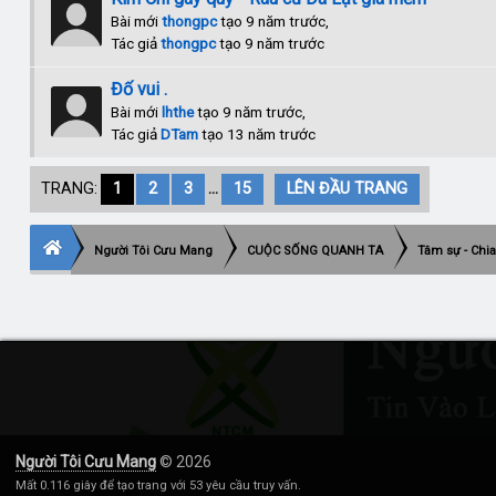
Bài mới
thongpc
tạo 9 năm trước,
Tác giả
thongpc
tạo 9 năm trước
Đố vui .
Bài mới
lhthe
tạo 9 năm trước,
Tác giả
DTam
tạo 13 năm trước
TRANG:
1
2
3
...
15
LÊN ĐẦU TRANG
Người Tôi Cưu Mang
CUỘC SỐNG QUANH TA
Tâm sự - Chia
Người Tôi Cưu Mang
© 2026
Mất 0.116 giây để tạo trang với 53 yêu cầu truy vấn.