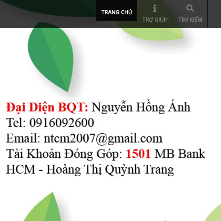
TRANG CHỦ
TRỢ GIÚP
TÌM KIẾM