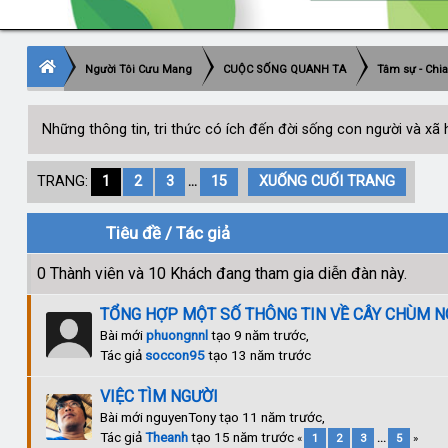
Người Tôi Cưu Mang
CUỘC SỐNG QUANH TA
Tâm sự - Chia
Những thông tin, tri thức có ích đến đời sống con người và xã h
TRANG:
1
2
3
...
15
XUỐNG CUỐI TRANG
Tiêu đề
/
Tác giả
0 Thành viên và 10 Khách đang tham gia diễn đàn này.
TỔNG HỢP MỘT SỐ THÔNG TIN VỀ CÂY CHÙM N
Bài mới
phuongnnl
tạo 9 năm trước,
Tác giả
soccon95
tạo 13 năm trước
VIỆC TÌM NGƯỜI
Bài mới nguyenTony tạo 11 năm trước,
Tác giả
Theanh
tạo 15 năm trước
«
1
2
3
...
5
»