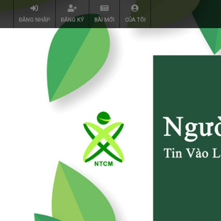
ĐĂNG NHẬP
ĐĂNG KÝ
BÀI MỚI
CỦA TÔI