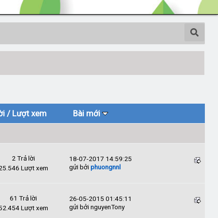
ời
/
Lượt xem
Bài mới
2 Trả lời
18-07-2017 14:59:25
gửi bởi
phuongnnl
25.546 Lượt xem
61 Trả lời
26-05-2015 01:45:11
gửi bởi nguyenTony
52.454 Lượt xem