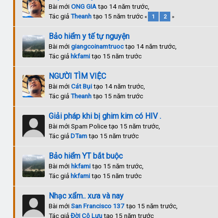
Bài mới
ONG GIA
tạo 14 năm trước,
Tác giả
Theanh
tạo 15 năm trước
«
1
2
»
Bảo hiểm y tế tự nguyện
Bài mới
giangcoinamtruoc
tạo 14 năm trước,
Tác giả
hkfami
tạo 15 năm trước
NGƯỜI TÌM VIỆC
Bài mới
Cát Bụi
tạo 14 năm trước,
Tác giả
Theanh
tạo 15 năm trước
Giải pháp khi bị ghim kim có HIV .
Bài mới Spam Police tạo 15 năm trước,
Tác giả
DTam
tạo 15 năm trước
Bảo hiểm YT bắt buộc
Bài mới
hkfami
tạo 15 năm trước,
Tác giả
hkfami
tạo 15 năm trước
Nhạc xẩm.. xưa và nay
Bài mới
San Francisco 137
tạo 15 năm trước,
Tác giả
Đời Cô Lựu
tạo 15 năm trước