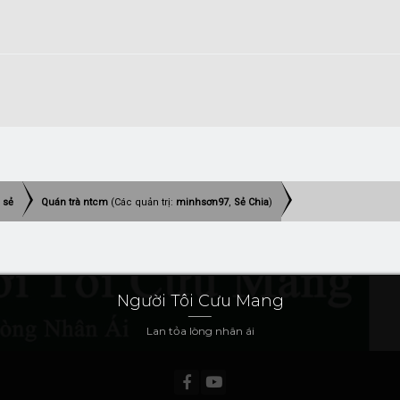
 sẻ
Quán trà ntcm
(Các quản trị:
minhsơn97
,
Sẻ Chia
)
Người Tôi Cưu Mang
Lan tỏa lòng nhân ái