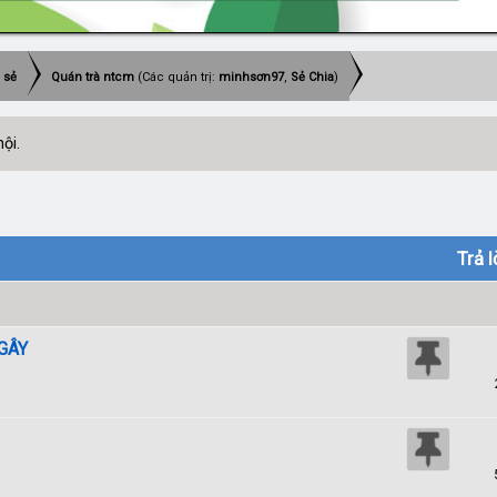
 sẻ
Quán trà ntcm
(Các quản trị:
minhsơn97
,
Sẻ Chia
)
ội.
Trả l
GÂY