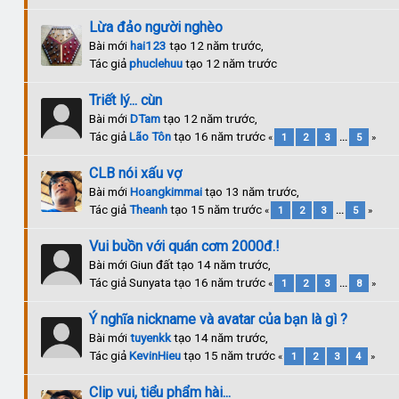
Lừa đảo người nghèo
Bài mới
hai123
tạo 12 năm trước,
Tác giả
phuclehuu
tạo 12 năm trước
Triết lý... cùn
Bài mới
DTam
tạo 12 năm trước,
Tác giả
Lão Tôn
tạo 16 năm trước
«
1
2
3
...
5
»
CLB nói xấu vợ
Bài mới
Hoangkimmai
tạo 13 năm trước,
Tác giả
Theanh
tạo 15 năm trước
«
1
2
3
...
5
»
Vui buồn với quán cơm 2000đ.!
Bài mới Giun đất tạo 14 năm trước,
Tác giả Sunyata tạo 16 năm trước
«
1
2
3
...
8
»
Ý nghĩa nickname và avatar của bạn là gì ?
Bài mới
tuyenkk
tạo 14 năm trước,
Tác giả
KevinHieu
tạo 15 năm trước
«
1
2
3
4
»
Clip vui, tiểu phẩm hài...