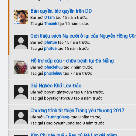
Bản quyền, tác quyền trên DD
Bài mới
DTam
tạo 15 năm trước,
Tác giả
Theanh
tạo 15 năm trước
Giới thiệu sách Nụ cười ở lại của Nguyễn Hồng Cô
Bài mới
phutue
tạo 15 năm trước,
Tác giả
phutue
tạo 15 năm trước
Hỗ trợ cấp cứu - chữa bệnh tại Đà Nẵng
Bài mới
phuclehuu
tạo 7 năm trước,
Tác giả
phuclehuu
tạo 7 năm trước
Giả Nghèo Khổ Lừa Đảo
Bài mới boystlighttvc88 tạo 8 năm trước,
Tác giả boystlighttvc88 tạo 8 năm trước
Chương trình từ thiện Trăng yêu thương 2017
Bài mới
-TrườngGiang-
tạo 8 năm trước,
Tác giả Hoigioyeuthuong tạo 8 năm trước
Kim Chi gây quỹ - Rau củ Đà Lạt giá mềm