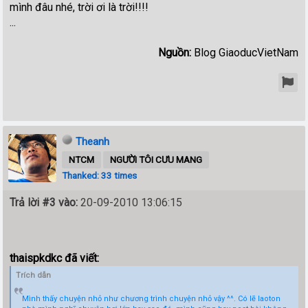
mình đâu nhé, trời ơi là trời!!!!
...
Nguồn:
Blog GiaoducVietNam
Theanh
NTCM
NGƯỜI TÔI CƯU MANG
Thanked: 33 times
Trả lời #3 vào:
20-09-2010 13:06:15
thaispkdkc đã viết:
Trích dẫn
Mình thấy chuyện nhỏ như chương trình chuyện nhỏ vậy ^^. Có lẽ laoton