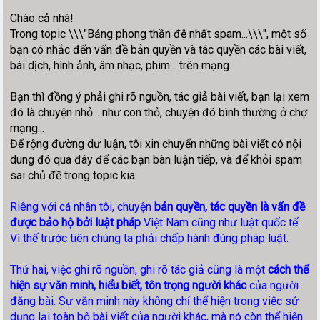
Chào cả nhà!
Trong topic \\\"Bảng phong thần đệ nhất spam...\\\", một số
bạn có nhắc đến vấn đề bản quyền và tác quyền các bài viết,
bài dịch, hình ảnh, âm nhạc, phim... trên mạng.
Bạn thì đồng ý phải ghi rõ nguồn, tác giả bài viết, bạn lại xem
đó là chuyện nhỏ... như con thỏ, chuyện đó bình thường ở chợ
mạng...
Để rộng đường dư luận, tôi xin chuyển những bài viết có nội
dung đó qua đây để các bạn bàn luận tiếp, và để khỏi spam
sai chủ đề trong topic kia.
Riêng với cá nhân tôi, chuyện
bản quyền, tác quyền là vấn đề
được bảo hộ bởi luật pháp
Việt Nam cũng như luật quốc tế.
Vì thế trước tiên chúng ta phải chấp hành đúng pháp luật.
Thứ hai, việc ghi rõ nguồn, ghi rõ tác giả cũng là một
cách thể
hiện sự văn minh, hiểu biết, tôn trọng người khác
của người
đăng bài. Sự văn minh này không chỉ thể hiện trong việc sử
dụng lại toàn bộ bài viết của người khác, mà nó còn thể hiện