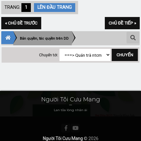
TRANG:
1
LÊN ĐẦU TRANG
« CHỦ ĐỀ TRƯỚC
CHỦ ĐỀ TIẾP »
Bản quyền, tác quyền trên DD
Chuyển tới:
Người Tôi Cưu Mang
Lan tỏa lòng nhân ái
Người Tôi Cưu Mang
© 2026