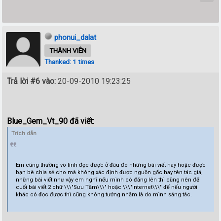
phonui_dalat
THÀNH VIÊN
Thanked: 1 times
Trả lời #6 vào:
20-09-2010 19:23:25
Blue_Gem_Vt_90 đã viết:
Trích dẫn
Em cũng thường vô tình đọc được ở đâu đó những bài viết hay hoặc được
bạn bè chia sẻ cho mà không xác định được nguồn gốc hay tên tác giả,
những bài viết như vậy em nghĩ nếu mình có đăng lên thì cũng nên để
cuối bài viết 2 chữ \\\"Sưu Tầm\\\" hoặc \\\"Internet\\\" để nếu người
khác có đọc được thì cũng không tưởng nhầm là do mình sáng tác.