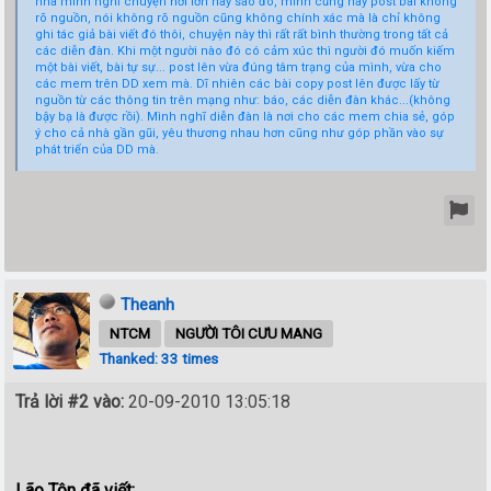
nhà mình nghĩ chuyện hơi lớn hay sao đó, mình cũng hay post bài không
rõ nguồn, nói không rõ nguồn cũng không chính xác mà là chỉ không
ghi tác giả bài viết đó thôi, chuyện này thì rất rất bình thường trong tất cả
các diễn đàn. Khi một người nào đó có cảm xúc thì người đó muốn kiếm
một bài viết, bài tự sự... post lên vừa đúng tâm trạng của mình, vừa cho
các mem trên DD xem mà. Dĩ nhiên các bài copy post lên được lấy từ
nguồn từ các thông tin trên mạng như: báo, các diễn đàn khác...(không
bậy bạ là được rồi). Mình nghĩ diễn đàn là nơi cho các mem chia sẻ, góp
ý cho cả nhà gần gũi, yêu thương nhau hơn cũng như góp phần vào sự
phát triển của DD mà.
Theanh
NTCM
NGƯỜI TÔI CƯU MANG
Thanked: 33 times
Trả lời #2 vào:
20-09-2010 13:05:18
Lão Tôn đã viết: