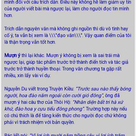
mình đối với câu trích dẫn. Điều này không hề làm giảm uy tín
của người viết bài mà ngược lại, làm cho người đọc tin mình
hơn.
Trích dẫn nguyên văn mà không ghi nguồn thì dù vô tình hay
cố ý, ta vẫn bị xem là \\\"đạo văn\\\". Vậy quan điểm của tôi
là thận trọng vẫn tốt hơn.
Mượn ý
thì lại khác. Mượn ý không bị xem là sai trái mà
ngược lại, giúp tác phẩm trước trở thành điển tích và tác giả
trước trở thành huyền thoại. Trong văn chương ta gặp rất
nhiều, xin lấy vài ví dụ:
Nguyễn Du viết trong Truyện Kiều:
“Trước sau nào thấy bóng
người, hoa đào năm ngoái còn cười gió đông”
, ông đã
mượn ý hai câu thơ của Thôi Hộ:
“Nhân diện bất tri hà xứ
khứ, đào hoa y cựu tiếu đông phong”
. Trường hợp này nếu
có chú thích là để tăng kiến thức cho người đọc chứ không
phải vì trách nhiệm với bản quyền.
Bác Hồ nói:
“Vì lợi ích mười năm trồng cây, vì lợi ích trăm