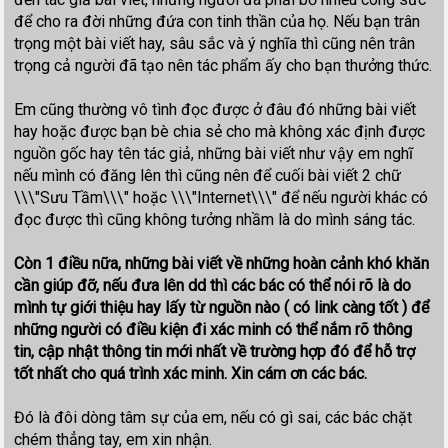
để cho ra đời những đứa con tinh thần của họ. Nếu bạn trân
trọng một bài viết hay, sâu sắc và ý nghĩa thì cũng nên trân
trọng cả người đã tạo nên tác phẩm ấy cho bạn thưởng thức.
Em cũng thường vô tình đọc được ở đâu đó những bài viết
hay hoặc được bạn bè chia sẻ cho mà không xác định được
nguồn gốc hay tên tác giả, những bài viết như vậy em nghĩ
nếu mình có đăng lên thì cũng nên để cuối bài viết 2 chữ
\\\"Sưu Tầm\\\" hoặc \\\"Internet\\\" để nếu người khác có
đọc được thì cũng không tưởng nhầm là do mình sáng tác.
Còn 1 điều nữa, những bài viết về những hoàn cảnh khó khăn
cần giúp đỡ, nếu đưa lên dd thì các bác có thể nói rõ là do
mình tự giới thiệu hay lấy từ nguồn nào ( có link càng tốt ) để
những người có điều kiện đi xác minh có thể nắm rõ thông
tin, cập nhật thông tin mới nhất về trường hợp đó để hỗ trợ
tốt nhất cho quá trình xác minh. Xin cám ơn các bác.
Đó là đôi dòng tâm sự của em, nếu có gì sai, các bác chặt
chém thẳng tay, em xin nhận.