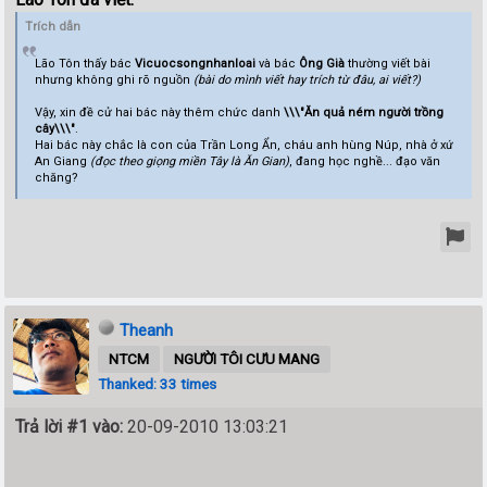
Trích dẫn
Lão Tôn thấy bác
Vicuocsongnhanloai
và bác
Ông Già
thường viết bài
nhưng không ghi rõ nguồn
(bài do mình viết hay trích từ đâu, ai viết?)
Vậy, xin đề cử hai bác này thêm chức danh
\\\"Ăn quả ném người trồng
cây\\\"
.
Hai bác này chắc là con của Trần Long Ẩn, cháu anh hùng Núp, nhà ở xứ
An Giang
(đọc theo giọng miền Tây là Ăn Gian)
, đang học nghề... đạo văn
chăng?
Theanh
NTCM
NGƯỜI TÔI CƯU MANG
Thanked: 33 times
Trả lời #1 vào:
20-09-2010 13:03:21