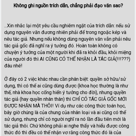
Không ghi nguồn trích dẫn, chẳng phải đạo văn sao?
...Xin nhắc lại một yêu cầu nghiêm ngặt của trích dẫn: nếu sử
dụng nguyên văn đương nhiên phải để trong ngoặc kép và
nêu tác giả. Nhưng nếu không dùng nguyên văn vẫn phải nêu
tác giả gốc đã nghĩ ra ý tưởng đó. Hoàn toàn không có
chuyện ý tưởng của một người khi đã ra khỏi đầu, khỏi miệng
của người đó thì AI CŨNG CÓ THỂ NHẬN LÀ TÁC GIẢ(!!!???)
đâu nhé!
Ở đây có 2 việc khác nhau cần phân biệt: quyền sở hữu/sử
dụng, thì có thể ai cũng dùng được (khoa học thường là như
thế, nhà khoa học cống hiến ý tưởng cho đời), nhưng quyền
tác giả (hay quyền nhân thân) thì CHỈ CÓ TÁC GIẢ GỐC MỚI
ĐƯỢC NHẬN MÀ THÔI! Ví dụ như các công thức toán học,
bây giờ chúng là của chung của nhân loại và ai cũng có thể
sử dụng, nhưng chỉ có người nghĩ ra nó lần đầu tiên mới là
tác giả thôi. Chứ không phải ai nghe thấy và hiểu được công
thức đó thì đều có thể nhận vơ rằng công thức đó là của