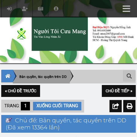
Bản quyền, tác quyền trên DD
« CHỦ ĐỀ TRƯỚC
CHỦ ĐỀ TIẾP »
TRANG:
1
XUỐNG CUỐI TRANG
Chủ đề: Bản quyền, tác quyền trên DD
(Đã xem 13364 lần)