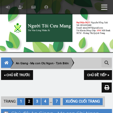
An Giang - Mẹ con Chị Ngon - Tịnh Biên
« CHỦ ĐỀ TRƯỚC
CHỦ ĐỀ TIẾP »
TRANG:
1
2
3
4
...
7
XUỐNG CUỐI TRANG