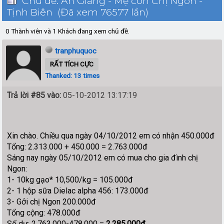
Chủ đề: An Giang - Mẹ con Chị Ngon -
Tịnh Biên (Đã xem 76577 lần)
0 Thành viên và 1 Khách đang xem chủ đề.
tranphuquoc
RẤT TÍCH CỰC
Thanked: 13 times
Trả lời #85 vào:
05-10-2012 13:17:19
Xin chào. Chiều qua ngày 04/10/2012 em có nhận 450.000đ
Tổng: 2.313.000 + 450.000 = 2.763.000đ
Sáng nay ngày 05/10/2012 em có mua cho gia đình chị
Ngon:
1- 10kg gạo* 10,500/kg = 105.000đ
2- 1 hộp sữa Dielac alpha 456: 173.000đ
3- Gởi chị Ngon 200.000đ
Tổng cộng: 478.000đ
Số dư: 2.763.000-478.000 =
2.285.000đ