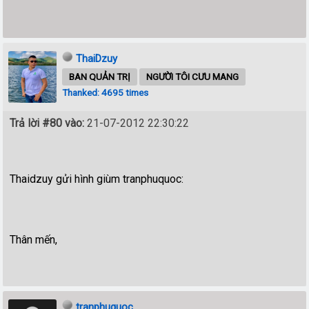
ThaiDzuy
BAN QUẢN TRỊ
NGƯỜI TÔI CƯU MANG
Thanked: 4695 times
Trả lời #80 vào:
21-07-2012 22:30:22
Thaidzuy gửi hình giùm tranphuquoc:
Thân mến,
tranphuquoc