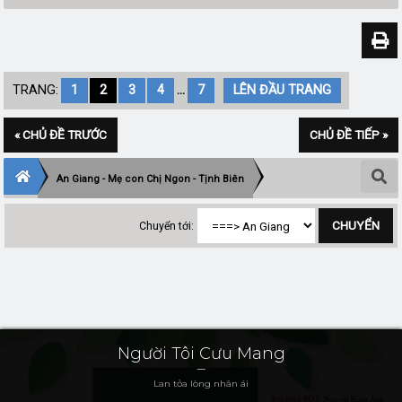
TRANG:
1
2
3
4
...
7
LÊN ĐẦU TRANG
« CHỦ ĐỀ TRƯỚC
CHỦ ĐỀ TIẾP »
An Giang - Mẹ con Chị Ngon - Tịnh Biên
Chuyển tới:
Người Tôi Cưu Mang
Lan tỏa lòng nhân ái