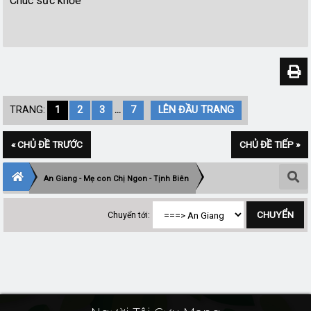
Chúc sức khỏe
TRANG:
1
2
3
...
7
LÊN ĐẦU TRANG
« CHỦ ĐỀ TRƯỚC
CHỦ ĐỀ TIẾP »
An Giang - Mẹ con Chị Ngon - Tịnh Biên
Chuyển tới: