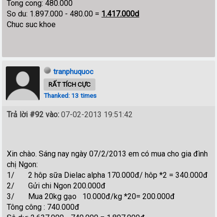
Tong cong: 480.000
So du: 1.897.000 - 480.00 =
1.417.000d
Chuc suc khoe
tranphuquoc
RẤT TÍCH CỰC
Thanked: 13 times
Trả lời #92 vào:
07-02-2013 19:51:42
Xin chào. Sáng nay ngày 07/2/2013 em có mua cho gia đình
chị Ngon:
1/ 2 hôp sữa Dielac alpha 170.000đ/ hôp *2 = 340.000đ
2/ Gửi chi Ngon 200.000đ
3/ Mua 20kg gạo 10.000đ/kg *20= 200.000đ
Tông công : 740.000đ