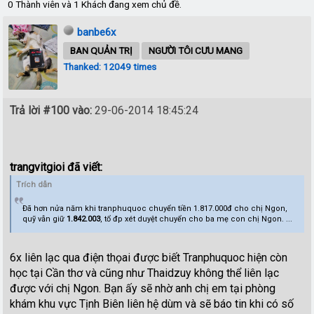
0 Thành viên và 1 Khách đang xem chủ đề.
banbe6x
BAN QUẢN TRỊ
NGƯỜI TÔI CƯU MANG
Thanked: 12049 times
Trả lời #100 vào:
29-06-2014 18:45:24
trangvitgioi đã viết:
Trích dẫn
Đã hơn nửa năm khi tranphuquoc chuyển tiền 1.817.000đ cho chị Ngon,
quỹ vẫn giữ
1.842.003
, tổ đp xét duyệt chuyển cho ba mẹ con chị Ngon. ...
6x liên lạc qua điện thọai được biết Tranphuquoc hiện còn
học tại Cần thơ và cũng như Thaidzuy không thể liên lạc
được với chị Ngon. Bạn ấy sẽ nhờ anh chị em tại phòng
khám khu vực Tịnh Biên liên hệ dùm và sẽ báo tin khi có số