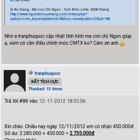
ơn rất nhiều.
...
2) An Giang - Mẹ con Chị Ngon - Tịnh Biên cmtx: 450K/tháng
http://www.nguoitoicuumang.com/index.php?
option=com_kunena&Itemid=9&func=view&catid=27&id=186
Nhờ a tranphuquoc cập nhật tình hình mẹ con chị Ngon giúp
ạ, xem có cần điều chỉnh mức CMTX ko? Cám ơn anh
tranphuquoc
RẤT TÍCH CỰC
Thanked: 13 times
Trả lời #86 vào:
12-11-2012 18:55:56
Xin chào. Chiều nay ngày 12/11/2012 em có nhận 450.000đ
Số dư: 2.285.000 + 450.000 =
2.735.000đ