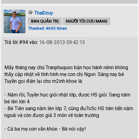
ThaiDzuy
BAN QUẢN TRỊ
NGƯỜI TÔI CƯU MANG
Thanked: 4695 times
Trả lời #94 vào:
16-08-2013 09:42:13
Mấy tháng nay chú Tranphuquoc bận học hành nênn không
thấy cập nhật về tình hình mẹ con chị Ngon. Sáng nay bé
Tuyền gọi điện lại cho m2inh khoe là:
- Năm rồi, Tuyền học giỏi nhật lớp, được HS giỏi. Sang năm
bé lên lớn 4.
- Bé Tiên sang năm lên lớp 7, cũng đu7o5c HS tiên tiến năm
ngoái và còn được giả 3 môn vẽ toàn trường.
- Cả ba mẹ con vẫn khỏe - Bé nói vậy!