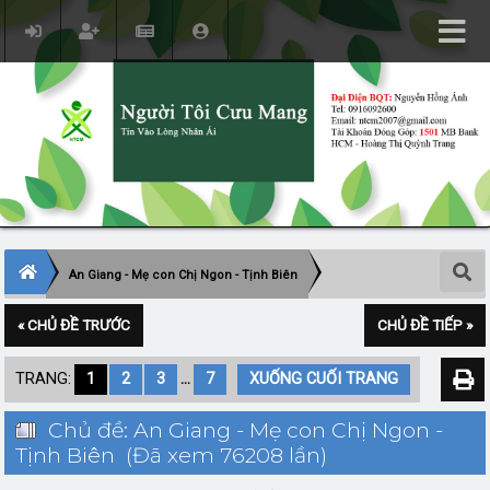
An Giang - Mẹ con Chị Ngon - Tịnh Biên
« CHỦ ĐỀ TRƯỚC
CHỦ ĐỀ TIẾP »
TRANG:
1
2
3
...
7
XUỐNG CUỐI TRANG
Chủ đề: An Giang - Mẹ con Chị Ngon -
Tịnh Biên (Đã xem 76208 lần)