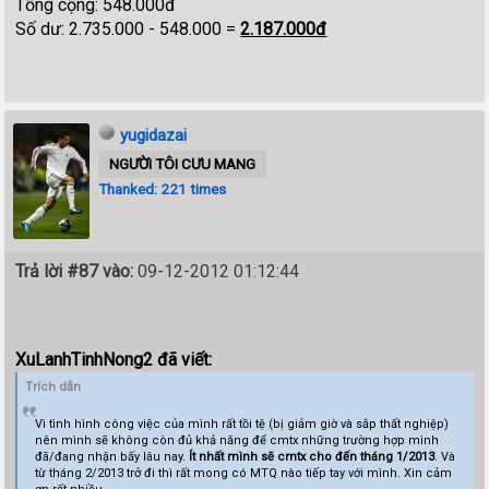
Tổng cộng: 548.000đ
Số dư: 2.735.000 - 548.000 =
2.187.000đ
yugidazai
NGƯỜI TÔI CƯU MANG
Thanked: 221 times
Trả lời #87 vào:
09-12-2012 01:12:44
XuLanhTinhNong2 đã viết:
Trích dẫn
Vì tình hình công việc của mình rất tồi tệ (bị giảm giờ và sắp thất nghiệp)
nên mình sẽ không còn đủ khả năng để cmtx những trường hợp mình
đã/đang nhận bấy lâu nay.
Ít nhất mình sẽ cmtx cho đến tháng 1/2013
. Và
từ tháng 2/2013 trở đi thì rất mong có MTQ nào tiếp tay với mình. Xin cảm