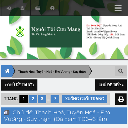
Thạch Hoá, Tuyên Hoá - Em Vương - Suy thận
« CHỦ ĐỀ TRƯỚC
CHỦ ĐỀ TIẾP »
TRANG:
1
2
3
...
7
XUỐNG CUỐI TRANG
Chủ đề: Thạch Hoá, Tuyên Hoá - Em
Vương - Suy thận (Đã xem 110646 lần)