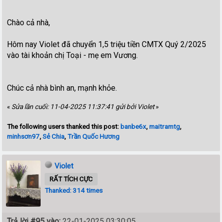
Chào cả nhà,
Hôm nay Violet đã chuyển 1,5 triệu tiền CMTX Quý 2/2025
vào tài khoản chị Toại - mẹ em Vương.
Chúc cả nhà bình an, mạnh khỏe.
«
Sửa lần cuối: 11-04-2025 11:37:41 gửi bởi Violet
»
The following users thanked this post:
banbe6x
,
maitramtg
,
minhsơn97
,
Sẻ Chia
,
Trần Quốc Hương
Violet
RẤT TÍCH CỰC
Thanked: 314 times
Trả lời #95 vào:
22-01-2025 03:30:05