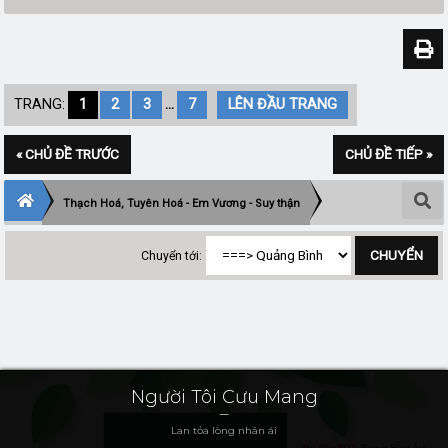
TRANG:
1
2
3
...
7
LÊN ĐẦU TRANG
« CHỦ ĐỀ TRƯỚC
CHỦ ĐỀ TIẾP »
Thạch Hoá, Tuyên Hoá - Em Vương - Suy thận
Chuyển tới:
Người Tôi Cưu Mang
Lan tỏa lòng nhân ái