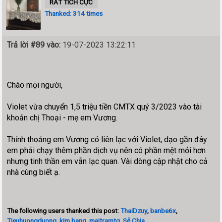
RẤT TÍCH CỰC
Thanked: 314 times
Trả lời #89 vào:
19-07-2023 13:22:11
Chào mọi người,
Violet vừa chuyển 1,5 triệu tiền CMTX quý 3/2023 vào tài
khoản chị Thoại - mẹ em Vương.
Thỉnh thoảng em Vương có liên lạc với Violet, dạo gần đây
em phải chạy thêm phần dịch vụ nên có phần mệt mỏi hơn
nhưng tinh thần em vẫn lạc quan. Vài dòng cập nhật cho cả
nhà cùng biết ạ.
The following users thanked this post:
ThaiDzuy
,
banbe6x
,
Tieuhuongduong
,
kim bang
,
maitramtg
,
Sẻ Chia