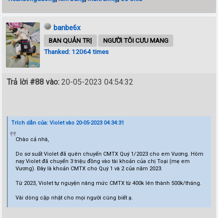
banbe6x
BAN QUẢN TRỊ
NGƯỜI TÔI CƯU MANG
Thanked: 12064 times
Trả lời #88 vào:
20-05-2023 04:54:32
Trích dẫn của: Violet vào 20-05-2023 04:34:31
Chào cả nhà,
Do sơ suất Violet đã quên chuyển CMTX Quý 1/2023 cho em Vương. Hôm
nay Violet đã chuyển 3 triệu đồng vào tài khoản của chị Toại (mẹ em
Vương). Đây là khoản CMTX cho Quý 1 và 2 của năm 2023.
Từ 2023, Violet tự nguyện nâng mức CMTX từ 400k lên thành 500k/tháng.
Vài dòng cập nhật cho mọi người cùng biết ạ.