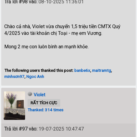
Trả lời #98 vào:
08-10-2025 11:36:01
Chào cả nhà, Violet vừa chuyển 1,5 triệu tiền CMTX Quý
4/2025 vào tài khoản chị Toại - mẹ em Vương.
Mong 2 mẹ con luôn bình an mạnh khỏe.
The following users thanked this post:
banbe6x
,
maitramtg
,
minhsơn97
,
Ngoc Anh
Violet
RẤT TÍCH CỰC
Thanked: 314 times
Trả lời #97 vào:
19-07-2025 10:47:47