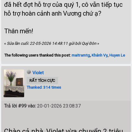
đã hết đợt hỗ trợ của quý 1, cô vẫn tiếp tục
hỗ trợ hoàn cảnh anh Vương chứ ạ?
Thân mến!
«
Sửa lần cuối: 22-05-2026 14:48:11 gửi bởi Quý Đôn
»
The following users thanked this post:
maitramtg
,
Khánh Vy
,
Huyen Le
Violet
RẤT TÍCH CỰC
Thanked: 314 times
Trả lời #99 vào:
20-01-2026 23:08:37
Chào cả nhà, Violet vừa chuyển 2 triệu