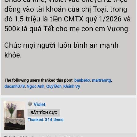
đồng vào tài khoản của chị Toại, trong
đó 1,5 triệu là tiền CMTX quý 1/2026 và
500k là quà Tết cho mẹ con em Vương.
Chúc mọi người luôn bình an mạnh
khỏe.
The following users thanked this post:
banbe6x
,
maitramtg
,
ducanh078
,
Ngoc Anh
,
Quý Đôn
,
Khánh Vy
Violet
RẤT TÍCH CỰC
Thanked: 314 times