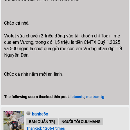
Chào cả nhà,
Violet vừa chuyển 2 triệu đồng vào tài khoản chị Toại - mẹ
của em Vương, trong đó
1,5 triệu là tiền CMTX Quý 1.2025
và 500 ngàn là chút quà gửi mẹ con em Vương nhân dịp Tết
Nguyên Đán
.
Chúc cả nhà năm mới an lành.
The following users thanked this post:
letuantu
,
maitramtg
banbe6x
BAN QUẢN TRỊ
NGƯỜI TÔI CƯU MANG
Thanked: 12064 times