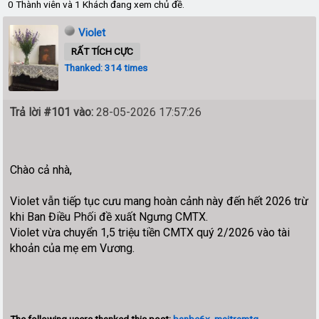
0 Thành viên và 1 Khách đang xem chủ đề.
Violet
RẤT TÍCH CỰC
Thanked: 314 times
Trả lời #101 vào:
28-05-2026 17:57:26
Chào cả nhà,
Violet vẫn tiếp tục cưu mang hoàn cảnh này đến hết 2026 trừ
khi Ban Điều Phối đề xuất Ngưng CMTX.
Violet vừa chuyển 1,5 triệu tiền CMTX quý 2/2026 vào tài
khoản của mẹ em Vương.
The following users thanked this post:
banbe6x
,
maitramtg
,