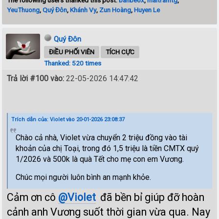
YeuThuong
,
Quý Đôn
,
Khánh Vy
,
Zun Hoàng
,
Huyen Le
Quý Đôn
ĐIỀU PHỐI VIÊN
TÍCH CỰC
Thanked: 520 times
Trả lời #100 vào:
22-05-2026 14:47:42
Trích dẫn của: Violet vào 20-01-2026 23:08:37
Chào cả nhà, Violet vừa chuyển 2 triệu đồng vào tài
khoản của chị Toại, trong đó 1,5 triệu là tiền CMTX quý
1/2026 và 500k là quà Tết cho mẹ con em Vương.
Chúc mọi người luôn bình an mạnh khỏe.
Cảm ơn cô
@Violet
đã bền bỉ giúp đỡ hoàn
cảnh anh Vương suốt thời gian vừa qua. Nay