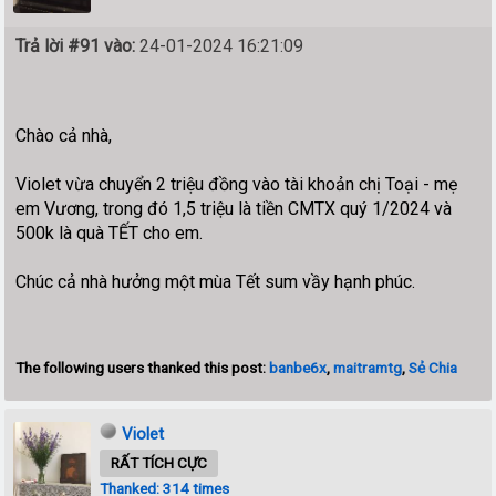
Trả lời #91 vào:
24-01-2024 16:21:09
Chào cả nhà,
Violet vừa chuyển 2 triệu đồng vào tài khoản chị Toại - mẹ
em Vương, trong đó
1,5 triệu là tiền CMTX quý 1/2
024 và
500k là quà TẾT cho em.
Chúc cả nhà hưởng một mùa Tết sum vầy hạnh phúc.
The following users thanked this post:
banbe6x
,
maitramtg
,
Sẻ Chia
Violet
RẤT TÍCH CỰC
Thanked: 314 times