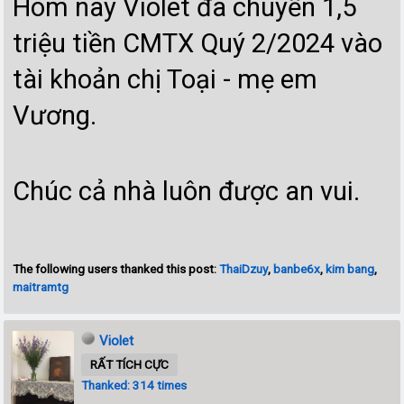
Hôm nay Violet đã chuyển 1,5
triệu tiền CMTX Quý 2/2024 vào
tài khoản chị Toại - mẹ em
Vương.
Chúc cả nhà luôn được an vui.
The following users thanked this post:
ThaiDzuy
,
banbe6x
,
kim bang
,
maitramtg
Violet
RẤT TÍCH CỰC
Thanked: 314 times