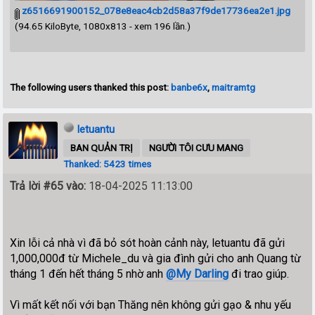
z6516691900152_078e8eac4cb2d58a37f9de17736ea2e1.jpg
(94.65 KiloByte, 1080x813 - xem 196 lần.)
The following users thanked this post:
banbe6x
,
maitramtg
letuantu
BAN QUẢN TRỊ
NGƯỜI TÔI CƯU MANG
Thanked: 5423 times
Trả lời #65 vào:
18-04-2025 11:13:00
Xin lỗi cả nhà vì đã bỏ sót hoàn cảnh này, letuantu đã gửi
1,000,000đ từ Michele_du và gia đình gửi cho anh Quang từ
tháng 1 đến hết tháng 5 nhờ anh
@My Darling
đi trao giúp.
Vì mất kết nối với bạn Thăng nên không gửi gạo & nhu yếu