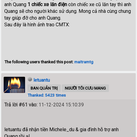
anh Quang
1 chiếc xe lăn điện
còn chiếc xe cũ lăn tay thì anh
Quang sẽ cho người khác sử dụng. Mong cả nhà cùng chung
tay giúp đỡ cho anh Quang.
Sau đây là hình ảnh trao CMTX:
The following users thanked this post:
maitramtg
letuantu
BAN QUẢN TRỊ
NGƯỜI TÔI CƯU MANG
Thanked: 5423 times
Trả lời #61 vào:
11-12-2024 15:10:39
letuantu đã nhận tiền Michele_du & gia đình hỗ trợ anh
Quang rồi ạ!