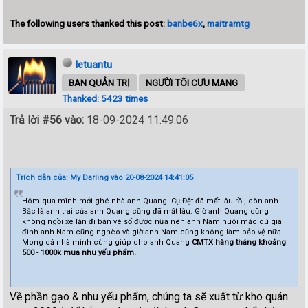
The following users thanked this post:
banbe6x
,
maitramtg
letuantu
BAN QUẢN TRỊ
NGƯỜI TÔI CƯU MANG
Thanked: 5423 times
Trả lời #56 vào:
18-09-2024 11:49:06
Trích dẫn của: My Darling vào 20-08-2024 14:41:05
Hôm qua mình mới ghé nhà anh Quang. Cụ Đệt đã mất lâu rồi, còn anh
Bắc là anh trai của anh Quang cũng đã mất lâu. Giờ anh Quang cũng
không ngồi xe lăn đi bán vé số được nữa nên anh Nam nuôi mặc dù gia
đình anh Nam cũng nghèo và giờ anh Nam cũng không làm bảo vệ nữa.
Mong cả nhà mình cùng giúp cho anh Quang
CMTX hàng tháng khoảng
500 - 1000k mua nhu yếu phẩm.
Về phần gạo & nhu yếu phẩm, chúng ta sẽ xuất từ kho quán