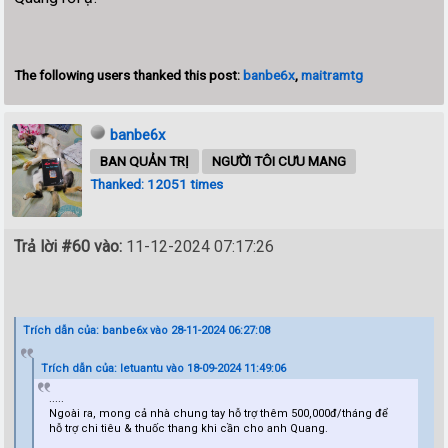
The following users thanked this post:
banbe6x
,
maitramtg
banbe6x
BAN QUẢN TRỊ
NGƯỜI TÔI CƯU MANG
Thanked: 12051 times
Trả lời #60 vào:
11-12-2024 07:17:26
Trích dẫn của: banbe6x vào 28-11-2024 06:27:08
Trích dẫn của: letuantu vào 18-09-2024 11:49:06
.....
Ngoài ra, mong cả nhà chung tay hỗ trợ thêm 500,000đ/tháng để
hỗ trợ chi tiêu & thuốc thang khi cần cho anh Quang.