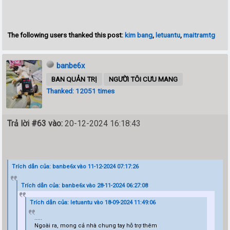
The following users thanked this post:
kim bang
,
letuantu
,
maitramtg
banbe6x
BAN QUẢN TRỊ
NGƯỜI TÔI CƯU MANG
Thanked: 12051 times
Trả lời #63 vào:
20-12-2024 16:18:43
Trích dẫn của: banbe6x vào 11-12-2024 07:17:26
Trích dẫn của: banbe6x vào 28-11-2024 06:27:08
Trích dẫn của: letuantu vào 18-09-2024 11:49:06
.....
Ngoài ra, mong cả nhà chung tay hỗ trợ thêm