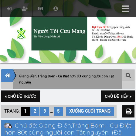
Giang Điền,Trảng Bom - Cụ Điệt hơn 80t cùng người con Tật
nguyền
« CHỦ ĐỀ TRƯỚC
CHỦ ĐỀ TIẾP »
TRANG:
1
2
3
...
5
XUỐNG CUỐI TRANG
Chủ đề: Giang Điền,Trảng Bom - Cụ Điệt
hơn 80t cùng người con Tật nguyền (Đã