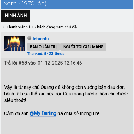
xem 41970 lần)
HÌNH ẢNH
0 Thành viên và 1 Khách đang xem chủ đề.
letuantu
BAN QUẢN TRỊ
NGƯỜI TÔI CƯU MANG
Thanked: 5423 times
Trả lời #68 vào:
01-12-2025 12:16:46
Vậy là từ nay chú Quang đã không còn vướng bận đau đớn,
bệnh tật của thể xác nữa rồi. Cầu mong hương hồn chú được
siêu thoát!
Cảm ơn anh
@My Darling
đã chia sẻ thông tin!