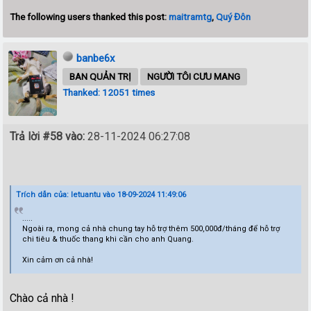
The following users thanked this post:
maitramtg
,
Quý Đôn
banbe6x
BAN QUẢN TRỊ
NGƯỜI TÔI CƯU MANG
Thanked: 12051 times
Trả lời #58 vào:
28-11-2024 06:27:08
Trích dẫn của: letuantu vào 18-09-2024 11:49:06
.....
Ngoài ra, mong cả nhà chung tay hỗ trợ thêm 500,000đ/tháng để hỗ trợ
chi tiêu & thuốc thang khi cần cho anh Quang.
Xin cảm ơn cả nhà!
Chào cả nhà !