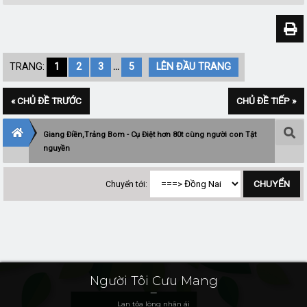
TRANG:
1
2
3
...
5
LÊN ĐẦU TRANG
« CHỦ ĐỀ TRƯỚC
CHỦ ĐỀ TIẾP »
Giang Điền,Trảng Bom - Cụ Điệt hơn 80t cùng người con Tật
nguyền
Chuyển tới:
Người Tôi Cưu Mang
Lan tỏa lòng nhân ái