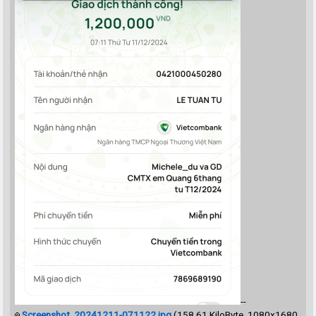
--
Screenshot_20241211-071122.jpg
(158.61 KiloByte, 1080x1680