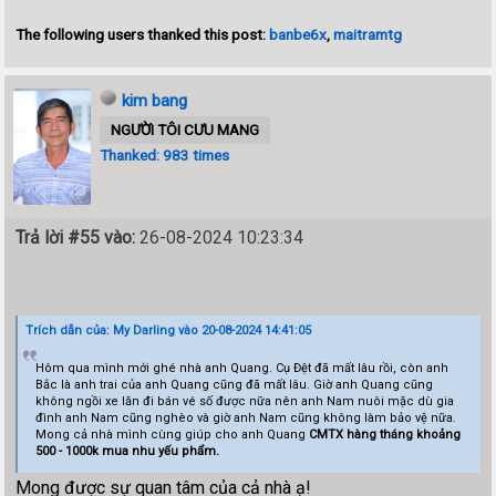
The following users thanked this post:
banbe6x
,
maitramtg
kim bang
NGƯỜI TÔI CƯU MANG
Thanked: 983 times
Trả lời #55 vào:
26-08-2024 10:23:34
Trích dẫn của: My Darling vào 20-08-2024 14:41:05
Hôm qua mình mới ghé nhà anh Quang. Cụ Đệt đã mất lâu rồi, còn anh
Bắc là anh trai của anh Quang cũng đã mất lâu. Giờ anh Quang cũng
không ngồi xe lăn đi bán vé số được nữa nên anh Nam nuôi mặc dù gia
đình anh Nam cũng nghèo và giờ anh Nam cũng không làm bảo vệ nữa.
Mong cả nhà mình cùng giúp cho anh Quang
CMTX hàng tháng khoảng
500 - 1000k mua nhu yếu phẩm.
Mong được sự quan tâm của cả nhà ạ!