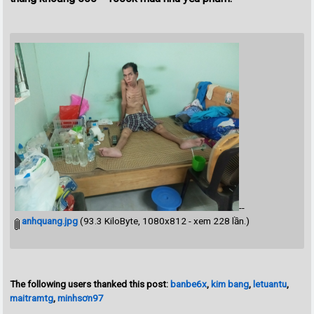
--
anhquang.jpg
(93.3 KiloByte, 1080x812 - xem 228 lần.)
The following users thanked this post:
banbe6x
,
kim bang
,
letuantu
,
maitramtg
,
minhsơn97