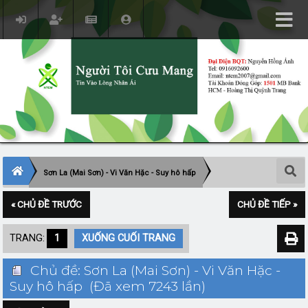
Sơn La (Mai Sơn) - Vi Văn Hặc - Suy hô hấp
« CHỦ ĐỀ TRƯỚC
CHỦ ĐỀ TIẾP »
TRANG:
1
XUỐNG CUỐI TRANG
Chủ đề: Sơn La (Mai Sơn) - Vi Văn Hặc -
Suy hô hấp (Đã xem 7243 lần)