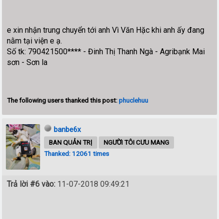
e xin nhận trung chuyển tới anh Vì Văn Hặc khi anh ấy đang
nằm tại viện e ạ.
Số tk: 790421500**** - Đinh Thị Thanh Ngà - Agribạnk Mai
sơn - Sơn la
The following users thanked this post:
phuclehuu
banbe6x
BAN QUẢN TRỊ
NGƯỜI TÔI CƯU MANG
Thanked: 12061 times
Trả lời #6 vào:
11-07-2018 09:49:21