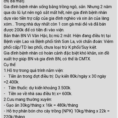
chị đã mất).
Gia đình bệnh nhân sống bằng trồng ngô, sắn. Nhưng 2 năm
qua do lũ lụt nên ngô sắt mất hết, nên gia đình bệnh nhân
dựa vào tiền trợ cấp của gia đình nghèo và xin ăn của làng
xóm… Trong nhà duy nhất còn 1 con gà mái đẻ và đã bán
được 200k để có tiền đi vào viện.
Bản thân BN Vì Văn Hặc, bị mù 2 mắt. Hiện đang điều trị tại
Bệnh viện Lao và Bệnh phổi tỉnh Sơn La, với chẩn đoán: Viêm
phổi cấp/TD lao phổi, chưa loại trừ K phổi/Suy kiệt.
Gia đình bệnh nhân có hoàn cảnh đặc biệt khó khăn, xin đề
xuất trợ giúp BN và gia đình BN, có thể là CMTX.
Cụ thể:
1.Hỗ trợ trong quá trình nằm viện:
- Tiền ăn trong đợt điều trị: Dự kiến 80k/ngày x 30 ngày
=2.400k.
- Tiền thuốc: dự kiến khoảng 3.500k.
- Tiền xe về nhà sau điều trị x= 600k.
2.Cưu mang thường xuyên:
- Gạo ăn 30kg/tháng x 16k = 480k/tháng
- Hỗ trợ phân bón cho cây trồng (NPK) 10kg/tháng x 22k =
220k/tháng.