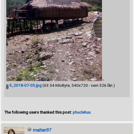
--
5_2018-07-05.jpg
(63.54 KiloByte, 540x720 - xem 526 lần.)
The following users thanked this post:
phuclehuu
maitan97