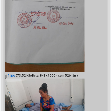
--
1.jpg
(73.52 KiloByte, 843x1500 - xem 526 lần.)