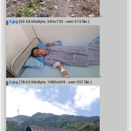
--
5.jpg
(63.54 KiloByte, 540x720 - xem 519 lần.)
--
6.jpg
(78.62 KiloByte, 1080x609 - xem 557 lần.)