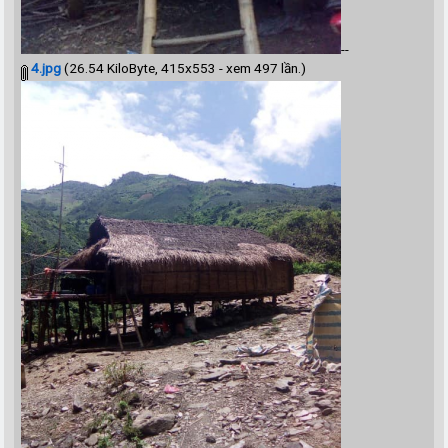
--
4.jpg
(26.54 KiloByte, 415x553 - xem 497 lần.)