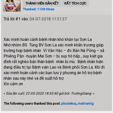
THÀNH VIÊN GẮN KẾT
RẤT TÍCH CỰC
Thanked: 1138 times
Trả lời #1 vào:
04-07-2018 11:31:37
Xác minh hoàn cảnh bệnh nhân khó khăn tại Sơn La
Nhờ nhóm BS Tùng BV Sơn La xác minh khẩn trương giúp
trường hợp bệnh nhân Vì Văn Hặc – đc Bản Nà Pòng – xã
Phiêng Pằn -huyện Mai Sơn – bị suy hô hấp , suy kiệt gia
đình rất nghèo bản thân bệnh nhân bị mù . Bệnh nhân hiện
đang điều trị tại Bệnh viện Lao và Bênh phổi Sơn La. Khi đi
xác minh hoàn cảnh các bạn lưu ý phương án hỗ trợ bệnh
nhân sau này nhé và đề xuất hỗ trợ
Xin cảm ơn
«
Sửa lần cuối: 22-05-2020 18:53:40 gửi bởi -TrườngGiang-
»
The following users thanked this post:
phuclehuu
,
maitramtg