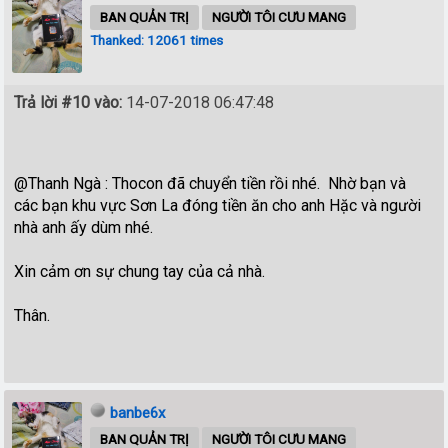
BAN QUẢN TRỊ
NGƯỜI TÔI CƯU MANG
Thanked: 12061 times
Trả lời #10 vào:
14-07-2018 06:47:48
@Thanh Ngà : Thocon đã chuyển tiền rồi nhé. Nhờ bạn và
các bạn khu vực Sơn La đóng tiền ăn cho anh Hặc và người
nhà anh ấy dùm nhé.
Xin cảm ơn sự chung tay của cả nhà.
Thân.
banbe6x
BAN QUẢN TRỊ
NGƯỜI TÔI CƯU MANG