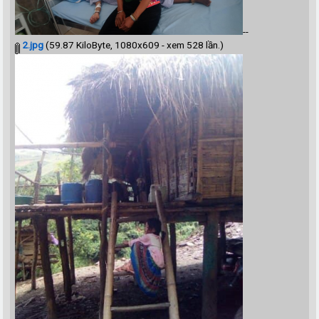
--
2.jpg
(59.87 KiloByte, 1080x609 - xem 528 lần.)