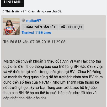
HÌNH ẢNH
0 Thành viên và 1 Khách đang xem chủ đề.
maitan97
THÀNH VIÊN GẮN KẾT
RẤT TÍCH CỰC
Thanked: 1138 times
Trả lời #13 vào:
07-08-2018 11:29:08
Maitan đã chuyển khoản 3 triệu của Anh Vi Văn Hăc cho thủ
quỹ diễn đàn theo thông báo của BS Tùng BN Hặc đã ra viện
và về điêu trị tại nhà - trong thời gian tại BV - Chùa Hà Đông
và mạnh thường quân cũng đã hỗ trơ bệnh nhân nên BV chưa
dung đến số tiền của NTCM - Nhờ Em Thanh Ngà thống kê
nốt trường họp này và bạn Tùng xem xét bươc hỗ trợ tiệp
theo cho BN để họ có thể tự nuôi bản thân như đã bàn và
cập nhật cho diễn đàn nhé