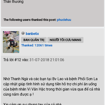
Thân thương
The following users thanked this post:
phuclehuu
banbe6x
BAN QUẢN TRỊ
NGƯỜI TÔI CƯU MANG
Thanked: 12061 times
Trả lời #12 vào:
31-07-2018 21:01:06
Nhờ Thanh Ngà và các bạn tại Bv Lao và bệnh Phổi Sơn La
cập nhật giúp tình hình sử dụng tiền hỗ trợ chi phí ăn uống
của bệnh nhân Vi Văn Hặc trong thời gian vừa qua để cả nhà
cùng nắm được ạ !
Xin cảm ơn sự chung tay của cả nhà.