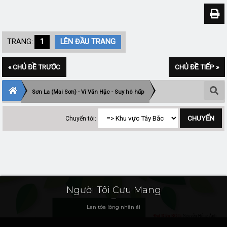
TRANG:
1
LÊN ĐẦU TRANG
« CHỦ ĐỀ TRƯỚC
CHỦ ĐỀ TIẾP »
Sơn La (Mai Sơn) - Vi Văn Hặc - Suy hô hấp
Chuyển tới:
Người Tôi Cưu Mang
Lan tỏa lòng nhân ái