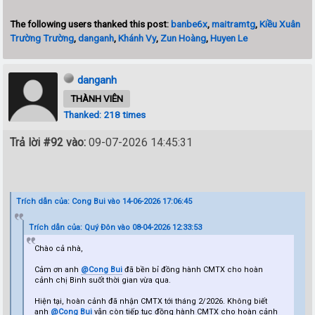
The following users thanked this post:
banbe6x
,
maitramtg
,
Kiều Xuân
Trường Trường
,
danganh
,
Khánh Vy
,
Zun Hoàng
,
Huyen Le
danganh
THÀNH VIÊN
Thanked: 218 times
Trả lời #92 vào:
09-07-2026 14:45:31
Trích dẫn của: Cong Bui vào 14-06-2026 17:06:45
Trích dẫn của: Quý Đôn vào 08-04-2026 12:33:53
Chào cả nhà,
Cảm ơn anh
@Cong Bui
đã bền bỉ đồng hành CMTX cho hoàn
cảnh chị Binh suốt thời gian vừa qua.
Hiện tại, hoàn cảnh đã nhận CMTX tới tháng 2/2026. Không biết
anh
@Cong Bui
vẫn còn tiếp tục đồng hành CMTX cho hoàn cảnh