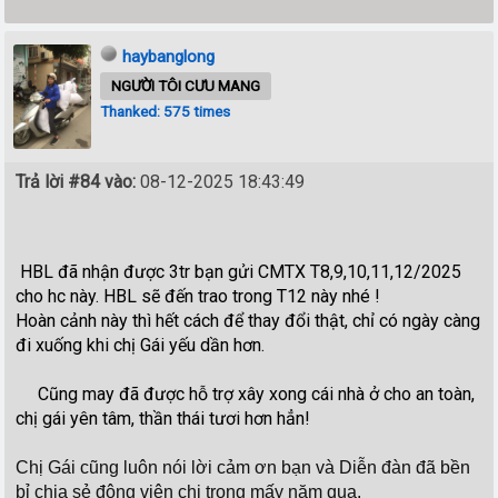
haybanglong
NGƯỜI TÔI CƯU MANG
Thanked: 575 times
Trả lời #84 vào:
08-12-2025 18:43:49
HBL đã nhận được 3tr bạn gửi CMTX T8,9,10,11,12/2025
cho hc này. HBL sẽ đến trao trong T12 này nhé !
Hoàn cảnh này thì hết cách để thay đổi thật, chỉ có ngày càng
đi xuống khi chị Gái yếu dần hơn.
Cũng may đã được hỗ trợ xây xong cái nhà ở cho an toàn,
chị gái yên tâm, thần thái tươi hơn hẳn!
Chị Gái cũng luôn nói lời cảm ơn bạn và Diễn đàn đã bền
bỉ chia sẻ động viên chị trong mấy năm qua.