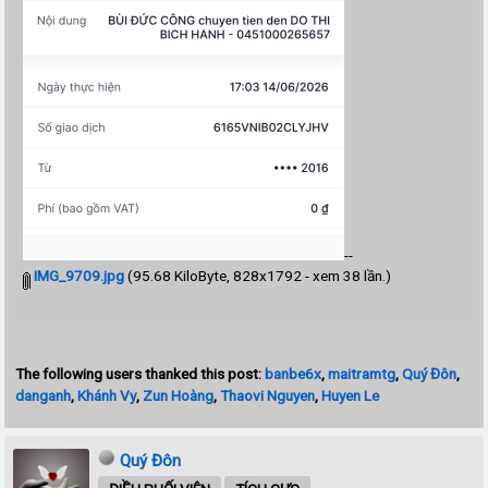
--
IMG_9709.jpg
(95.68 KiloByte, 828x1792 - xem 38 lần.)
The following users thanked this post:
banbe6x
,
maitramtg
,
Quý Đôn
,
danganh
,
Khánh Vy
,
Zun Hoàng
,
Thaovi Nguyen
,
Huyen Le
Quý Đôn