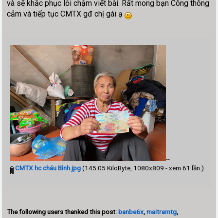
và sẽ khắc phục lỗi chậm viết bài. Rất mong bạn Công thông
cảm và tiếp tục CMTX gđ chị gái ạ
--
CMTX hc cháu Bình.jpg
(145.05 KiloByte, 1080x809 - xem 61 lần.)
The following users thanked this post:
banbe6x
,
maitramtg
,