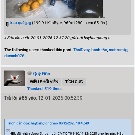
--
trao quà.jpg
(199.91 KiloByte, 960x1280 - xem 85 lần.)
«
Sửa lần cuối: 20-01-2026 12:37:20 gửi bởi haybanglong
»
The following users thanked this post:
ThaiDzuy
,
banbe6x
,
maitramtg
,
ducanh078
Quý Đôn
ĐIỀU PHỐI VIÊN
TÍCH CỰC
Thanked: 519 times
Trả lời #85 vào:
12-01-2026 00:52:39
Trích dẫn của: haybanglong vào 08-12-2025 18:43:49
HBL đã nhận được 3tr bạn gửi CMTX T8,9,10,11,12/2025 cho hc này. HBL