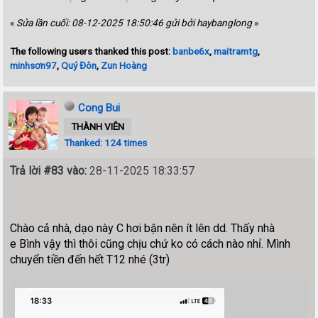
«
Sửa lần cuối: 08-12-2025 18:50:46 gửi bởi haybanglong
»
The following users thanked this post:
banbe6x
,
maitramtg
,
minhsơn97
,
Quý Đôn
,
Zun Hoàng
Cong Bui
THÀNH VIÊN
Thanked: 124 times
Trả lời #83 vào:
28-11-2025 18:33:57
Chào cả nhà, dạo này C hơi bận nên ít lên dd. Thấy nhà
e Bình vậy thì thôi cũng chịu chứ ko có cách nào nhỉ. Mình
chuyển tiền đến hết T12 nhé (3tr)