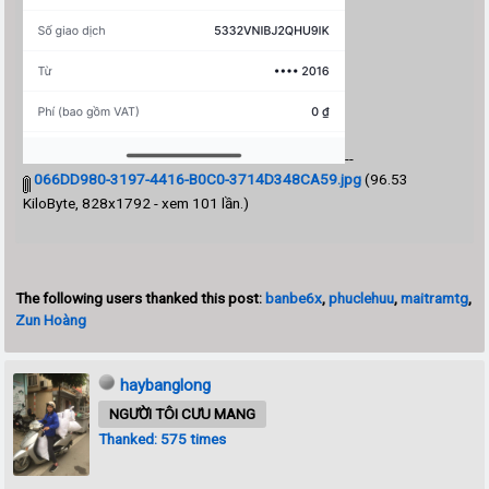
--
066DD980-3197-4416-B0C0-3714D348CA59.jpg
(96.53
KiloByte, 828x1792 - xem 101 lần.)
The following users thanked this post:
banbe6x
,
phuclehuu
,
maitramtg
,
Zun Hoàng
haybanglong
NGƯỜI TÔI CƯU MANG
Thanked: 575 times