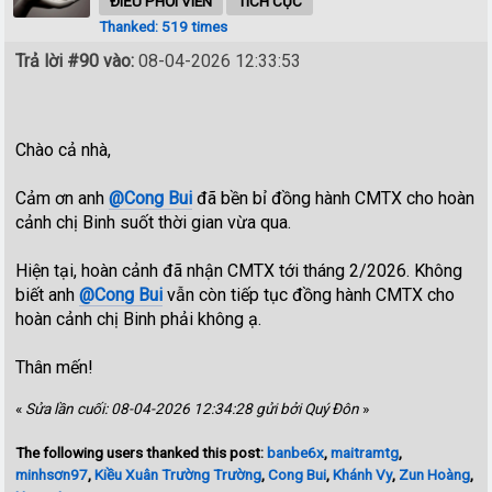
ĐIỀU PHỐI VIÊN
TÍCH CỰC
Thanked: 519 times
Trả lời #90 vào:
08-04-2026 12:33:53
Chào cả nhà,
Cảm ơn anh
@Cong Bui
đã bền bỉ đồng hành CMTX cho hoàn
cảnh chị Binh suốt thời gian vừa qua.
Hiện tại, hoàn cảnh đã nhận CMTX tới tháng 2/2026. Không
biết anh
@Cong Bui
vẫn còn tiếp tục đồng hành CMTX cho
hoàn cảnh chị Binh phải không ạ.
Thân mến!
«
Sửa lần cuối: 08-04-2026 12:34:28 gửi bởi Quý Đôn
»
The following users thanked this post:
banbe6x
,
maitramtg
,
minhsơn97
,
Kiều Xuân Trường Trường
,
Cong Bui
,
Khánh Vy
,
Zun Hoàng
,