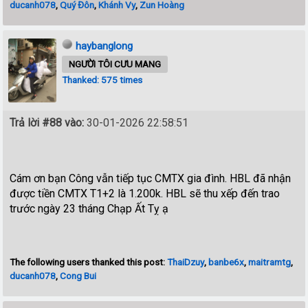
ducanh078
,
Quý Đôn
,
Khánh Vy
,
Zun Hoàng
haybanglong
NGƯỜI TÔI CƯU MANG
Thanked: 575 times
Trả lời #88 vào:
30-01-2026 22:58:51
Cám ơn bạn Công vẫn tiếp tục CMTX gia đình. HBL đã nhận
được tiền CMTX T1+2 là 1.200k. HBL sẽ thu xếp đến trao
trước ngày 23 tháng Chạp Ất Tỵ ạ
The following users thanked this post:
ThaiDzuy
,
banbe6x
,
maitramtg
,
ducanh078
,
Cong Bui