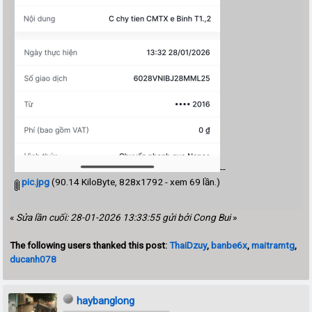
--
pic.jpg
(90.14 KiloByte, 828x1792 - xem 69 lần.)
«
Sửa lần cuối: 28-01-2026 13:33:55 gửi bởi Cong Bui
»
The following users thanked this post:
ThaiDzuy
,
banbe6x
,
maitramtg
,
ducanh078
haybanglong