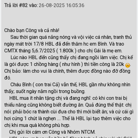
Trả lời #82 vào:
26-08-2025 16:05:36
Chào bạn Công và cả nhà!
Sau thời gian quá nắng nóng và vội việc cá nhân, tranh thủ
ngày mát trời 17/8 HBL đã đến thăm hc em Bình. Và trao
CMTX tháng 5,6.7/2025 ( 1.800k ) cho chị Gái là mẹ em.
Lúc nào HBL đến cũng thấy chị đang ngồi làm việc. Chị kể
là gói được 1 chồng hàng ( như hình ) thì tiền công là 20k
.
Chị bảo: làm cho vui là chính, thêm được đồng nào đỡ đồng
đó.
Cháu Bình ( con trai Cả) vẫn thế, HBL gần như không nhìn
thấy; suốt ngày nằm ngồi trong buồng.
HBL mua ít nhãn tặng chị và đang nghĩ: có khi con trai bị
thiểu năng cũng không biết đường ăn. Quả đúng thế thật: chị
nói: phải bóc ra thành cùi đưa cho thì mới biết ăn; và cứ cái gì
hơi cứng 1 chút là nghẹn .... Thế là HBL lại tạo thêm việc cho
chị khi mua quà không phù hợp.
Chị gửi lời cám ơn Công và Nhóm NTCM.