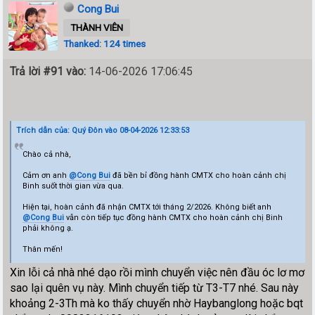
Cong Bui
THÀNH VIÊN
Thanked: 124 times
Trả lời #91 vào:
14-06-2026 17:06:45
Trích dẫn của: Quý Đôn vào 08-04-2026 12:33:53
Chào cả nhà,
Cảm ơn anh
@Cong Bui
đã bền bỉ đồng hành CMTX cho hoàn cảnh chị
Binh suốt thời gian vừa qua.
Hiện tại, hoàn cảnh đã nhận CMTX tới tháng 2/2026. Không biết anh
@Cong Bui
vẫn còn tiếp tục đồng hành CMTX cho hoàn cảnh chị Binh
phải không ạ.
Thân mến!
Xin lỗi cả nhà nhé dạo rồi mình chuyển việc nên đầu óc lơ mơ
sao lại quên vụ này. Mình chuyển tiếp từ T3-T7 nhé. Sau này
khoảng 2-3Th mà ko thấy chuyển nhờ Haybanglong hoặc bqt