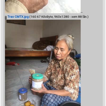
--
Trao CMTX.jpg
(160.67 KiloByte, 960x1280 - xem 88 lần.)