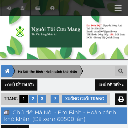
Hà Nội - Em Binh - Hoàn cảnh khó khăn
« CHỦ ĐỀ TRƯỚC
CHỦ ĐỀ TIẾP »
TRANG:
1
2
3
...
7
XUỐNG CUỐI TRANG
Chủ đề: Hà Nội - Em Binh - Hoàn cảnh
khó khăn (Đã xem 68508 lần)