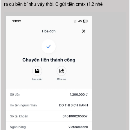
ra cứ bền bỉ như vậy thôi. C gửi tiền cmtx t1,2 nhé