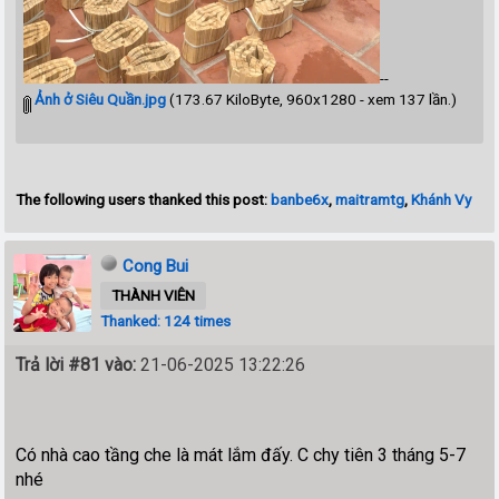
--
Ảnh ở Siêu Quần.jpg
(173.67 KiloByte, 960x1280 - xem 137 lần.)
The following users thanked this post:
banbe6x
,
maitramtg
,
Khánh Vy
Cong Bui
THÀNH VIÊN
Thanked: 124 times
Trả lời #81 vào:
21-06-2025 13:22:26
Có nhà cao tầng che là mát lắm đấy. C chy tiên 3 tháng 5-7
nhé