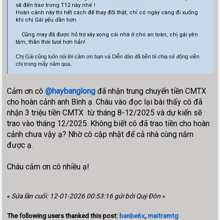
sẽ đến trao trong T12 này nhé !
Hoàn cảnh này thì hết cách để thay đổi thật, chỉ có ngày càng đi xuống
khi chị Gái yếu dần hơn.
Cũng may đã được hỗ trợ xây xong cái nhà ở cho an toàn, chị gái yên
tâm, thần thái tươi hơn hẳn!
Chị Gái cũng luôn nói lời cảm ơn bạn và Diễn đàn đã bền bỉ chia sẻ động viên
chị trong mấy năm qua.
Cảm ơn cô
@haybanglong
đã nhận trung chuyển tiền CMTX
cho hoàn cảnh anh Bình ạ. Cháu vào đọc lại bài thấy cô đã
nhận 3 triệu tiền CMTX từ tháng 8-12/2025 và dự kiến sẽ
trao vào tháng 12/2025. Không biết cô đã trao tiền cho hoàn
cảnh chưa vậy ạ? Nhờ cô cập nhật để cả nhà cùng nắm
được ạ.
Cháu cảm ơn cô nhiều ạ!
«
Sửa lần cuối: 12-01-2026 00:53:16 gửi bởi Quý Đôn
»
The following users thanked this post:
banbe6x
,
maitramtg