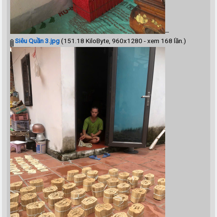
--
Siêu Quần 3.jpg
(151.18 KiloByte, 960x1280 - xem 168 lần.)