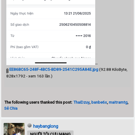
--
EE86BC65-248F-4BC5-BD89-2541C295A84E.jpg
(92.88 KiloByte,
828x1792 - xem 163 lần.)
The following users thanked this post:
ThaiDzuy
,
banbe6x
,
maitramtg
,
Sẻ Chia
haybanglong
NGƯỜI TÔI CƯU MANG