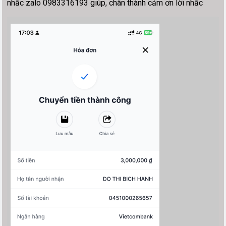
nhắc zalo 0983316193 giúp, chân thành cảm ơn lời nhắc