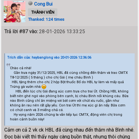
Cong Bui
THÀNH VIÊN
Thanked: 124 times
Trả lời #87 vào:
28-01-2026 13:33:25
Trích dẫn của: haybanglong vào 20-01-2026 12:36:06
Chào cả nhà!
Gần trưa ngày 31/12/2025, HBL đã cùng chồng đến thăm và trao CMTX
T8-12/2025 ( 5 tháng ) cho chị Gái ( mẹ cháu Bình )
HBL tặng thêm cho chị 2 hộp Bột thuốc Bổ do HBL tự làm và mấy quả
Trứng gà vườn nhà
HBL đến lúc chị Gái đang xúc cơm trưa cho trai Út. Chồng HBL không
biết nên ghé ngó vào phòng bên cạnh, bị cháu Bình nổi khùng cáu. Bữa
nào Bình cũng chỉ ăn miệng vơi bát cơm với chút xíu ruốc, gần như
không ăn rau nên rất gầy yếu. Con trai Út thì mẹ xúc gì ăn nấy. Bữa cơm
có chút canh và 3 miếng chả cá.
Hy vọng năm 2026 chúng ta vẫn tiếp tục CMTX, động viên chị trong
hoàn cảnh buồn này!
Cảm ơn cả 2 vk ck HBL đã cùng nhau đến thăm nhà Bình nhé.
Đọc bài viết thì thấy ngày càng buồn thật, nhưng thôi chúng