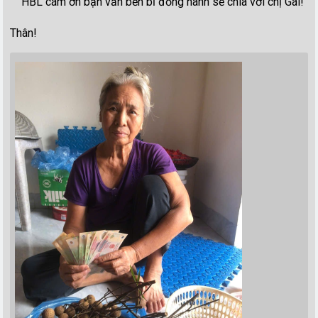
HBL cám ơn bạn vẫn bền bỉ đồng hành sẻ chia với chị Gái!
Thân!