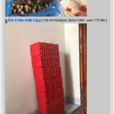
--
Ảnh ở Siêu Quần 2.jpg
(156.69 KiloByte, 960x1280 - xem 175 lần.)