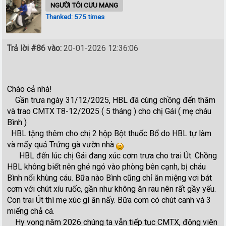
NGƯỜI TÔI CƯU MANG
Thanked: 575 times
Trả lời #86 vào:
20-01-2026 12:36:06
Chào cả nhà!
Gần trưa ngày 31/12/2025, HBL đã cùng chồng đến thăm
và trao CMTX T8-12/2025 ( 5 tháng ) cho chị Gái ( mẹ cháu
Bình )
HBL tặng thêm cho chị 2 hộp Bột thuốc Bổ do HBL tự làm
và mấy quả Trứng gà vườn nhà
HBL đến lúc chị Gái đang xúc cơm trưa cho trai Út. Chồng
HBL không biết nên ghé ngó vào phòng bên cạnh, bị cháu
Bình nổi khùng cáu. Bữa nào Bình cũng chỉ ăn miệng vơi bát
cơm với chút xíu ruốc, gần như không ăn rau nên rất gầy yếu.
Con trai Út thì mẹ xúc gì ăn nấy. Bữa cơm có chút canh và 3
miếng chả cá.
Hy vọng năm 2026 chúng ta vẫn tiếp tục CMTX, động viên