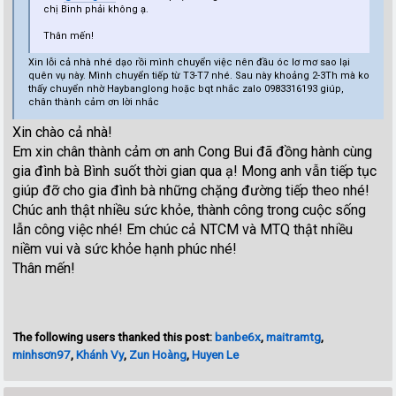
chị Binh phải không ạ.
Thân mến!
Xin lỗi cả nhà nhé dạo rồi mình chuyển việc nên đầu óc lơ mơ sao lại
quên vụ này. Mình chuyển tiếp từ T3-T7 nhé. Sau này khoảng 2-3Th mà ko
thấy chuyển nhờ Haybanglong hoặc bqt nhắc zalo 0983316193 giúp,
chân thành cảm ơn lời nhắc
Xin chào cả nhà!
Em xin chân thành cảm ơn anh Cong Bui đã đồng hành cùng
gia đình bà Bình suốt thời gian qua ạ! Mong anh vẫn tiếp tục
giúp đỡ cho gia đình bà những chặng đường tiếp theo nhé!
Chúc anh thật nhiều sức khỏe, thành công trong cuộc sống
lẫn công việc nhé! Em chúc cả NTCM và MTQ thật nhiều
niềm vui và sức khỏe hạnh phúc nhé!
Thân mến!
The following users thanked this post:
banbe6x
,
maitramtg
,
minhsơn97
,
Khánh Vy
,
Zun Hoàng
,
Huyen Le