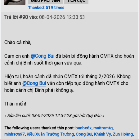
ĐIỀU PHỐI VIÊN
TÍCH CỰC
Thanked: 519 times
Trả lời #90 vào:
08-04-2026 12:33:53
Chào cả nhà,
Cảm ơn anh
@Cong Bui
đã bền bỉ đồng hành CMTX cho hoàn
cảnh chị Binh suốt thời gian vừa qua.
Hiện tại, hoàn cảnh đã nhận CMTX tới tháng 2/2026. Không
biết anh
@Cong Bui
vẫn còn tiếp tục đồng hành CMTX cho
hoàn cảnh chị Binh phải không ạ.
Thân mến!
«
Sửa lần cuối: 08-04-2026 12:34:28 gửi bởi Quý Đôn
»
The following users thanked this post:
banbe6x
,
maitramtg
,
minhsơn97
,
Kiều Xuân Trường Trường
,
Cong Bui
,
Khánh Vy
,
Zun Hoàng
,