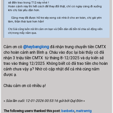
sẽ đến trao trong T12 này nhé !
Hoàn cảnh này thì hết cách để thay đổi thật, chỉ có ngày càng đi xuống
khi chị Gái yếu dần hơn.
Cũng may đã được hỗ trợ xây xong cái nhà ở cho an toàn, chị gái yên
tâm, thần thái tươi hơn hẳn!
Chị Gái cũng luôn nói lời cảm ơn bạn và Diễn đàn đã bền bỉ chia sẻ động viên
chị trong mấy năm qua.
Cảm ơn cô
@haybanglong
đã nhận trung chuyển tiền CMTX
cho hoàn cảnh anh Bình ạ. Cháu vào đọc lại bài thấy cô đã
nhận 3 triệu tiền CMTX từ tháng 8-12/2025 và dự kiến sẽ
trao vào tháng 12/2025. Không biết cô đã trao tiền cho hoàn
cảnh chưa vậy ạ? Nhờ cô cập nhật để cả nhà cùng nắm
được ạ.
Cháu cảm ơn cô nhiều ạ!
«
Sửa lần cuối: 12-01-2026 00:53:16 gửi bởi Quý Đôn
»
The following users thanked this post:
banbe6x
,
maitramtg