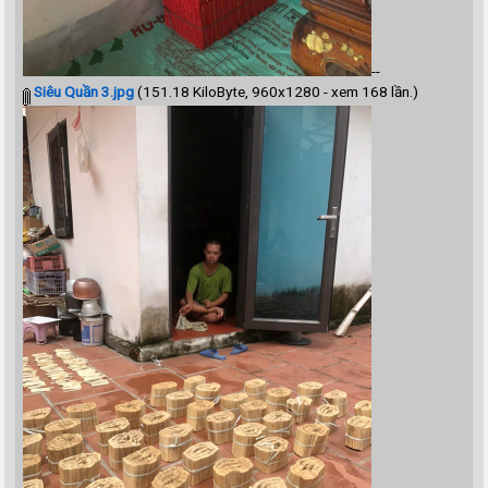
--
Siêu Quần 3.jpg
(151.18 KiloByte, 960x1280 - xem 168 lần.)