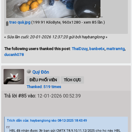
--
trao quà.jpg
(199.91 KiloByte, 960x1280 - xem 85 lần.)
«
Sửa lần cuối: 20-01-2026 12:37:20 gửi bởi haybanglong
»
The following users thanked this post:
ThaiDzuy
,
banbe6x
,
maitramtg
,
ducanh078
Quý Đôn
ĐIỀU PHỐI VIÊN
TÍCH CỰC
Thanked: 519 times
Trả lời #85 vào:
12-01-2026 00:52:39
Trích dẫn của: haybanglong vào 08-12-2025 18:43:49
HBL đã nhận được 3tr bạn gửi CMTX T8,9,10,11,12/2025 cho hc này. HBL