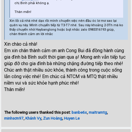
chị Binh phải không ạ.
Thân mến!
Xin lỗi cả nhà nhé dạo rồi mình chuyển việc nên đầu óc lơ mơ sao lại
quên vụ này. Mình chuyển tiếp từ T3-T7 nhé. Sau này khoảng 2-3Th mà ko
thấy chuyển nhờ Haybanglong hoặc bqt nhắc zalo 0983316193 giúp,
chân thành cảm ơn lời nhắc
Xin chào cả nhà!
Em xin chân thành cảm ơn anh Cong Bui đã đồng hành cùng
gia đình bà Bình suốt thời gian qua ạ! Mong anh vẫn tiếp tục
giúp đỡ cho gia đình bà những chặng đường tiếp theo nhé!
Chúc anh thật nhiều sức khỏe, thành công trong cuộc sống
lẫn công việc nhé! Em chúc cả NTCM và MTQ thật nhiều
niềm vui và sức khỏe hạnh phúc nhé!
Thân mến!
The following users thanked this post:
banbe6x
,
maitramtg
,
minhsơn97
,
Khánh Vy
,
Zun Hoàng
,
Huyen Le