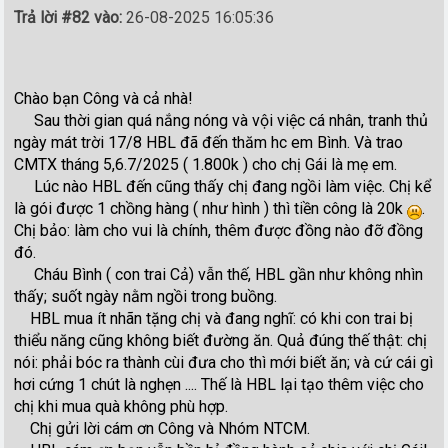
Trả lời #82 vào:
26-08-2025 16:05:36
Chào bạn Công và cả nhà!
Sau thời gian quá nắng nóng và vội việc cá nhân, tranh thủ
ngày mát trời 17/8 HBL đã đến thăm hc em Bình. Và trao
CMTX tháng 5,6.7/2025 ( 1.800k ) cho chị Gái là mẹ em.
Lúc nào HBL đến cũng thấy chị đang ngồi làm việc. Chị kể
là gói được 1 chồng hàng ( như hình ) thì tiền công là 20k
.
Chị bảo: làm cho vui là chính, thêm được đồng nào đỡ đồng
đó.
Cháu Bình ( con trai Cả) vẫn thế, HBL gần như không nhìn
thấy; suốt ngày nằm ngồi trong buồng.
HBL mua ít nhãn tặng chị và đang nghĩ: có khi con trai bị
thiểu năng cũng không biết đường ăn. Quả đúng thế thật: chị
nói: phải bóc ra thành cùi đưa cho thì mới biết ăn; và cứ cái gì
hơi cứng 1 chút là nghẹn .... Thế là HBL lại tạo thêm việc cho
chị khi mua quà không phù hợp.
Chị gửi lời cám ơn Công và Nhóm NTCM.