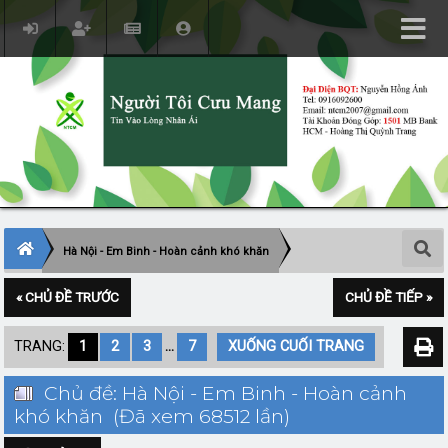
Hà Nội - Em Binh - Hoàn cảnh khó khăn
« CHỦ ĐỀ TRƯỚC
CHỦ ĐỀ TIẾP »
TRANG:
1
2
3
...
7
XUỐNG CUỐI TRANG
Chủ đề: Hà Nội - Em Binh - Hoàn cảnh
khó khăn (Đã xem 68512 lần)