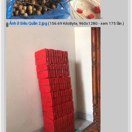
--
Ảnh ở Siêu Quần 2.jpg
(156.69 KiloByte, 960x1280 - xem 175 lần.)