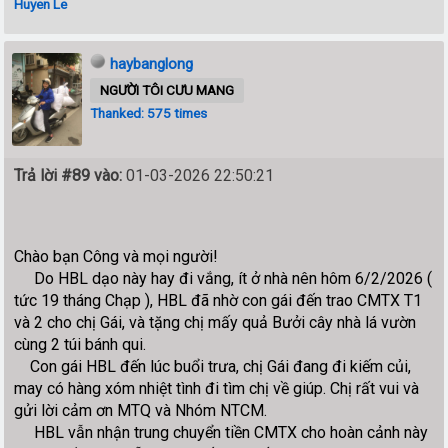
Huyen Le
haybanglong
NGƯỜI TÔI CƯU MANG
Thanked: 575 times
Trả lời #89 vào:
01-03-2026 22:50:21
Chào bạn Công và mọi người!
Do HBL dạo này hay đi vắng, ít ở nhà nên hôm 6/2/2026 (
tức 19 tháng Chạp ), HBL đã nhờ con gái đến trao CMTX T1
và 2 cho chị Gái, và tặng chị mấy quả Bưởi cây nhà lá vườn
cùng 2 túi bánh qui.
Con gái HBL đến lúc buổi trưa, chị Gái đang đi kiếm củi,
may có hàng xóm nhiệt tình đi tìm chị về giúp. Chị rất vui và
gửi lời cảm ơn MTQ và Nhóm NTCM.
HBL vẫn nhận trung chuyển tiền CMTX cho hoàn cảnh này