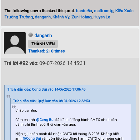
The following users thanked this post:
banbe6x
,
maitramtg
,
Kiều Xuân
Trường Trường
,
danganh
,
Khánh Vy
,
Zun Hoàng
,
Huyen Le
danganh
THÀNH VIÊN
Thanked: 218 times
Trả lời #92 vào:
09-07-2026 14:45:31
Trích dẫn của: Cong Bui vào 14-06-2026 17:06:45
Trích dẫn của: Quý Đôn vào 08-04-2026 12:33:53
Chào cả nhà,
Cảm ơn anh
@Cong Bui
đã bền bỉ đồng hành CMTX cho hoàn
cảnh chị Binh suốt thời gian vừa qua.
Hiện tại, hoàn cảnh đã nhận CMTX tới tháng 2/2026. Không biết
anh
@Cong Bui
vẫn còn tiếp tục đồng hành CMTX cho hoàn cảnh