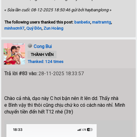
«
Sửa lần cuối: 08-12-2025 18:50:46 gửi bởi haybanglong
»
The following users thanked this post:
banbe6x
,
maitramtg
,
minhsơn97
,
Quý Đôn
,
Zun Hoàng
Cong Bui
THÀNH VIÊN
Thanked: 124 times
Trả lời #83 vào:
28-11-2025 18:33:57
Chào cả nhà, dạo này C hơi bận nên ít lên dd. Thấy nhà
e Bình vậy thì thôi cũng chịu chứ ko có cách nào nhỉ. Mình
chuyển tiền đến hết T12 nhé (3tr)