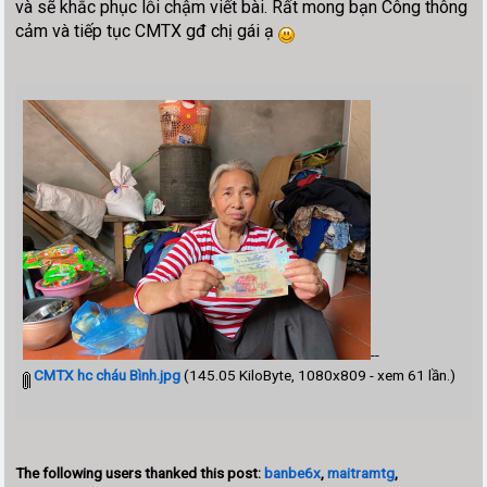
và sẽ khắc phục lỗi chậm viết bài. Rất mong bạn Công thông
cảm và tiếp tục CMTX gđ chị gái ạ
--
CMTX hc cháu Bình.jpg
(145.05 KiloByte, 1080x809 - xem 61 lần.)
The following users thanked this post:
banbe6x
,
maitramtg
,