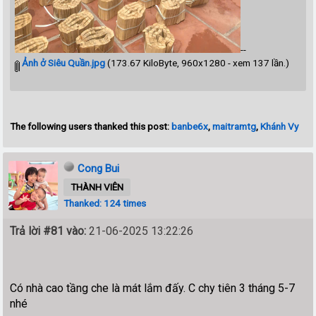
--
Ảnh ở Siêu Quần.jpg
(173.67 KiloByte, 960x1280 - xem 137 lần.)
The following users thanked this post:
banbe6x
,
maitramtg
,
Khánh Vy
Cong Bui
THÀNH VIÊN
Thanked: 124 times
Trả lời #81 vào:
21-06-2025 13:22:26
Có nhà cao tầng che là mát lắm đấy. C chy tiên 3 tháng 5-7
nhé