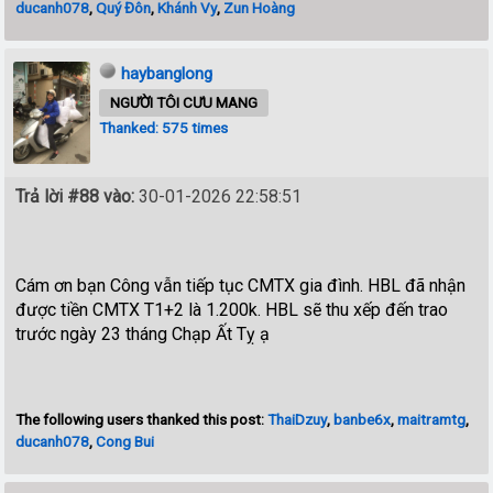
ducanh078
,
Quý Đôn
,
Khánh Vy
,
Zun Hoàng
haybanglong
NGƯỜI TÔI CƯU MANG
Thanked: 575 times
Trả lời #88 vào:
30-01-2026 22:58:51
Cám ơn bạn Công vẫn tiếp tục CMTX gia đình. HBL đã nhận
được tiền CMTX T1+2 là 1.200k. HBL sẽ thu xếp đến trao
trước ngày 23 tháng Chạp Ất Tỵ ạ
The following users thanked this post:
ThaiDzuy
,
banbe6x
,
maitramtg
,
ducanh078
,
Cong Bui