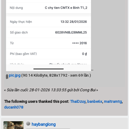
--
pic.jpg
(90.14 KiloByte, 828x1792 - xem 69 lần.)
«
Sửa lần cuối: 28-01-2026 13:33:55 gửi bởi Cong Bui
»
The following users thanked this post:
ThaiDzuy
,
banbe6x
,
maitramtg
,
ducanh078
haybanglong