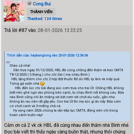
Cong Bui
THÀNH VIÊN
Thanked: 124 times
Trả lời #87 vào:
28-01-2026 13:33:25
Trích dẫn của: haybanglong vào 20-01-2026 12:36:06
Chào cả nhà!
Gần trưa ngày 31/12/2025, HBL đã cùng chồng đến thăm và trao CMTX
T8-12/2025 ( 5 tháng ) cho chị Gái ( mẹ cháu Bình )
HBL tặng thêm cho chị 2 hộp Bột thuốc Bổ do HBL tự làm và mấy quả
Trứng gà vườn nhà
HBL đến lúc chị Gái đang xúc cơm trưa cho trai Út. Chồng HBL không
biết nên ghé ngó vào phòng bên cạnh, bị cháu Bình nổi khùng cáu. Bữa
nào Bình cũng chỉ ăn miệng vơi bát cơm với chút xíu ruốc, gần như
không ăn rau nên rất gầy yếu. Con trai Út thì mẹ xúc gì ăn nấy. Bữa cơm
có chút canh và 3 miếng chả cá.
Hy vọng năm 2026 chúng ta vẫn tiếp tục CMTX, động viên chị trong
hoàn cảnh buồn này!
Cảm ơn cả 2 vk ck HBL đã cùng nhau đến thăm nhà Bình nhé.
Đọc bài viết thì thấy ngày càng buồn thật, nhưng thôi chúng