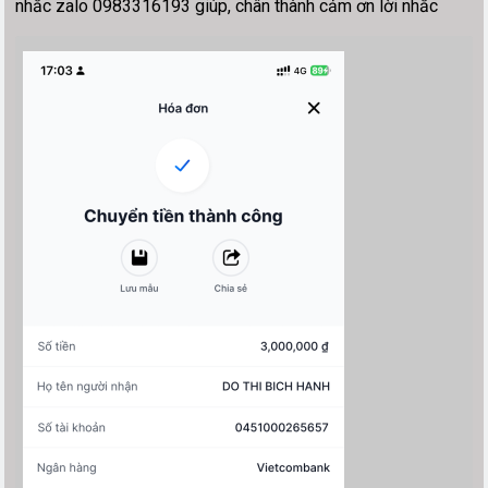
nhắc zalo 0983316193 giúp, chân thành cảm ơn lời nhắc