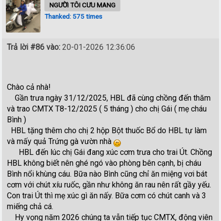
NGƯỜI TÔI CƯU MANG
Thanked: 575 times
Trả lời #86 vào:
20-01-2026 12:36:06
Chào cả nhà!
Gần trưa ngày 31/12/2025, HBL đã cùng chồng đến thăm
và trao CMTX T8-12/2025 ( 5 tháng ) cho chị Gái ( mẹ cháu
Bình )
HBL tặng thêm cho chị 2 hộp Bột thuốc Bổ do HBL tự làm
và mấy quả Trứng gà vườn nhà
HBL đến lúc chị Gái đang xúc cơm trưa cho trai Út. Chồng
HBL không biết nên ghé ngó vào phòng bên cạnh, bị cháu
Bình nổi khùng cáu. Bữa nào Bình cũng chỉ ăn miệng vơi bát
cơm với chút xíu ruốc, gần như không ăn rau nên rất gầy yếu.
Con trai Út thì mẹ xúc gì ăn nấy. Bữa cơm có chút canh và 3
miếng chả cá.
Hy vọng năm 2026 chúng ta vẫn tiếp tục CMTX, động viên