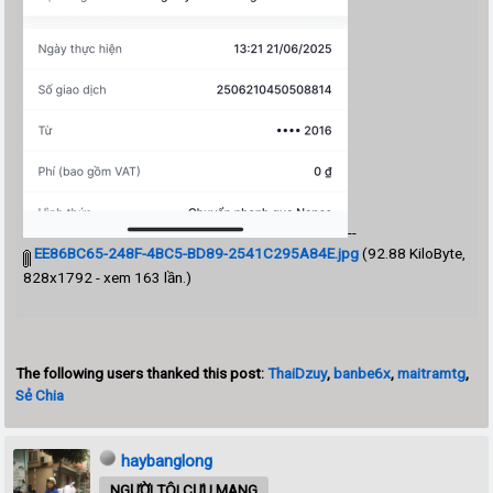
--
EE86BC65-248F-4BC5-BD89-2541C295A84E.jpg
(92.88 KiloByte,
828x1792 - xem 163 lần.)
The following users thanked this post:
ThaiDzuy
,
banbe6x
,
maitramtg
,
Sẻ Chia
haybanglong
NGƯỜI TÔI CƯU MANG