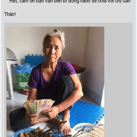
HBL cám ơn bạn vẫn bền bỉ đồng hành sẻ chia với chị Gái!
Thân!