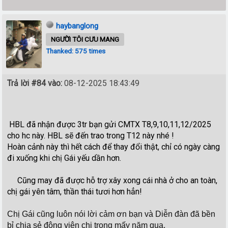
haybanglong
NGƯỜI TÔI CƯU MANG
Thanked: 575 times
Trả lời #84 vào:
08-12-2025 18:43:49
HBL đã nhận được 3tr bạn gửi CMTX T8,9,10,11,12/2025
cho hc này. HBL sẽ đến trao trong T12 này nhé !
Hoàn cảnh này thì hết cách để thay đổi thật, chỉ có ngày càng
đi xuống khi chị Gái yếu dần hơn.
Cũng may đã được hỗ trợ xây xong cái nhà ở cho an toàn,
chị gái yên tâm, thần thái tươi hơn hẳn!
Chị Gái cũng luôn nói lời cảm ơn bạn và Diễn đàn đã bền
bỉ chia sẻ động viên chị trong mấy năm qua.