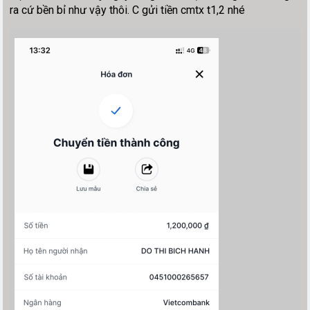
ra cứ bền bỉ như vậy thôi. C gửi tiền cmtx t1,2 nhé