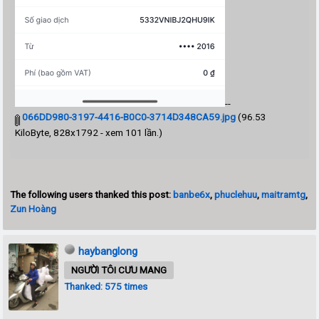
--
066DD980-3197-4416-B0C0-3714D348CA59.jpg
(96.53
KiloByte, 828x1792 - xem 101 lần.)
The following users thanked this post:
banbe6x
,
phuclehuu
,
maitramtg
,
Zun Hoàng
haybanglong
NGƯỜI TÔI CƯU MANG
Thanked: 575 times