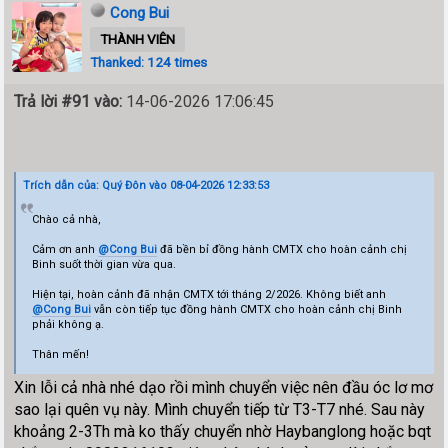
Cong Bui
THÀNH VIÊN
Thanked: 124 times
Trả lời #91 vào:
14-06-2026 17:06:45
Trích dẫn của: Quý Đôn vào 08-04-2026 12:33:53
Chào cả nhà,
Cảm ơn anh
@Cong Bui
đã bền bỉ đồng hành CMTX cho hoàn cảnh chị
Binh suốt thời gian vừa qua.
Hiện tại, hoàn cảnh đã nhận CMTX tới tháng 2/2026. Không biết anh
@Cong Bui
vẫn còn tiếp tục đồng hành CMTX cho hoàn cảnh chị Binh
phải không ạ.
Thân mến!
Xin lỗi cả nhà nhé dạo rồi mình chuyển việc nên đầu óc lơ mơ
sao lại quên vụ này. Mình chuyển tiếp từ T3-T7 nhé. Sau này
khoảng 2-3Th mà ko thấy chuyển nhờ Haybanglong hoặc bqt