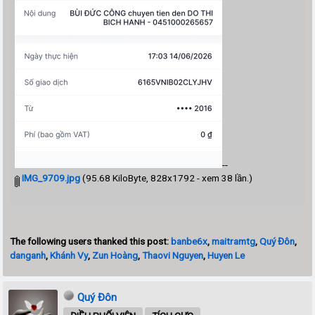
--
IMG_9709.jpg
(95.68 KiloByte, 828x1792 - xem 38 lần.)
The following users thanked this post:
banbe6x
,
maitramtg
,
Quý Đôn
,
danganh
,
Khánh Vy
,
Zun Hoàng
,
Thaovi Nguyen
,
Huyen Le
Quý Đôn