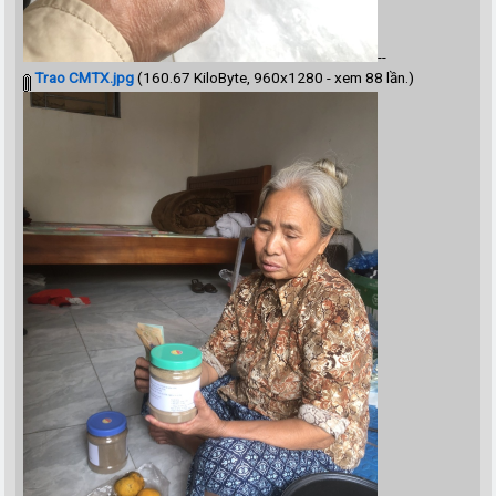
--
Trao CMTX.jpg
(160.67 KiloByte, 960x1280 - xem 88 lần.)