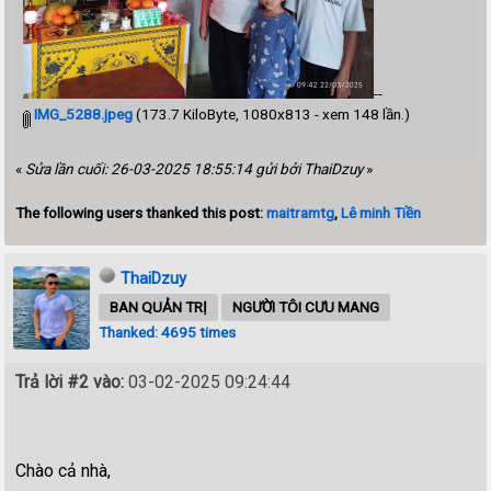
--
IMG_5288.jpeg
(173.7 KiloByte, 1080x813 - xem 148 lần.)
«
Sửa lần cuối: 26-03-2025 18:55:14 gửi bởi ThaiDzuy
»
The following users thanked this post:
maitramtg
,
Lê minh Tiền
ThaiDzuy
BAN QUẢN TRỊ
NGƯỜI TÔI CƯU MANG
Thanked: 4695 times
Trả lời #2 vào:
03-02-2025 09:24:44
Chào cả nhà,