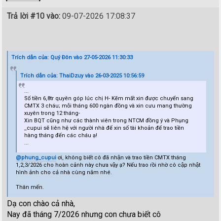
Trả lời #10 vào:
09-07-2026 17:08:37
Trích dẫn của: Quý Đôn vào 27-05-2026 11:30:33
Trích dẫn của: ThaiDzuy vào 26-03-2025 10:56:59
...
Số tiền 6,8tr quyên góp lúc chị H- Kẽm mất xin được chuyển sang
CMTX 3 cháu; mỗi tháng 600 ngàn đồng và xin cưu mang thường
xuyên trong 12 tháng-
Xin BQT cũng như các thành viên trong NTCM đồng ý và Phụng
_cupui sẽ liên hệ với người nhà để xin số tài khoản để trao tiền
hàng tháng đến các cháu ạ!
...
@phung_cupui
ơi, không biết cô đã nhận và trao tiền CMTX tháng
1,2,3/2026 cho hoàn cảnh này chưa vậy ạ? Nếu trao rồi nhờ cô cập nhật
hình ảnh cho cả nhà cùng nắm nhé.
Thân mến.
Dạ con chào cả nhà,
Nay đã tháng 7/2026 nhưng con chưa biết cô