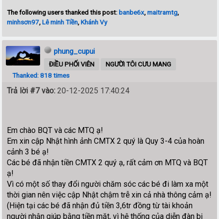
The following users thanked this post:
banbe6x
,
maitramtg
,
minhsơn97
,
Lê minh Tiền
,
Khánh Vy
phung_cupui
ĐIỀU PHỐI VIÊN
NGƯỜI TÔI CƯU MANG
Thanked: 818 times
Trả lời #7 vào:
20-12-2025 17:40:24
Em chào BQT và các MTQ ạ!
Em xin cập Nhật hình ảnh CMTX 2 quý là Quy 3-4 của hoàn
cảnh 3 bé ạ!
Các bé đã nhận tiền CMTX 2 quý ạ, rất cảm ơn MTQ và BQT
ạ!
Vì có một số thay đổi người chăm sóc các bé đi làm xa một
thời gian nên việc cập Nhật chậm trễ xin cả nhà thông cảm ạ!
(Hiện tại các bé đã nhận đủ tiền 3,6tr đồng từ tài khoản
người nhận giúp bằng tiền mặt, vì hệ thống của diễn đàn bị