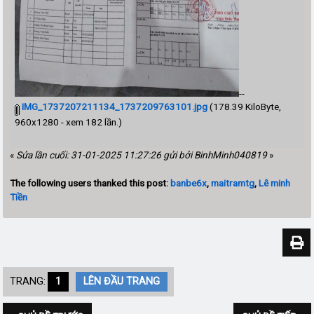
--
IMG_1737207211134_1737209763101.jpg
(178.39 KiloByte,
960x1280 - xem 182 lần.)
«
Sửa lần cuối: 31-01-2025 11:27:26 gửi bởi BinhMinh040819
»
The following users thanked this post:
banbe6x
,
maitramtg
,
Lê minh
Tiền
TRANG:
1
LÊN ĐẦU TRANG