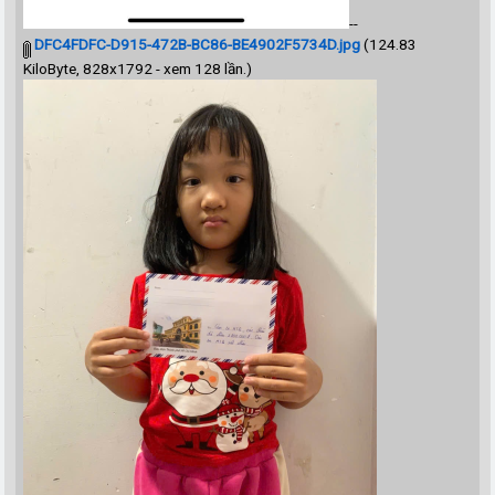
--
DFC4FDFC-D915-472B-BC86-BE4902F5734D.jpg
(124.83
KiloByte, 828x1792 - xem 128 lần.)