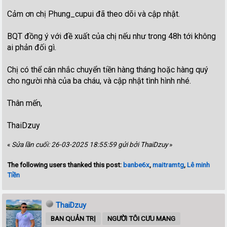
Cảm ơn chị Phung_cupui đã theo dõi và cập nhật.
BQT đồng ý với đề xuất của chị nếu như trong 48h tới không
ai phản đối gì.
Chị có thể cân nhắc chuyển tiền hàng tháng hoặc hàng quý
cho người nhà của ba cháu, và cập nhật tình hình nhé.
Thân mến,
ThaiDzuy
«
Sửa lần cuối: 26-03-2025 18:55:59 gửi bởi ThaiDzuy
»
The following users thanked this post:
banbe6x
,
maitramtg
,
Lê minh
Tiền
ThaiDzuy
BAN QUẢN TRỊ
NGƯỜI TÔI CƯU MANG