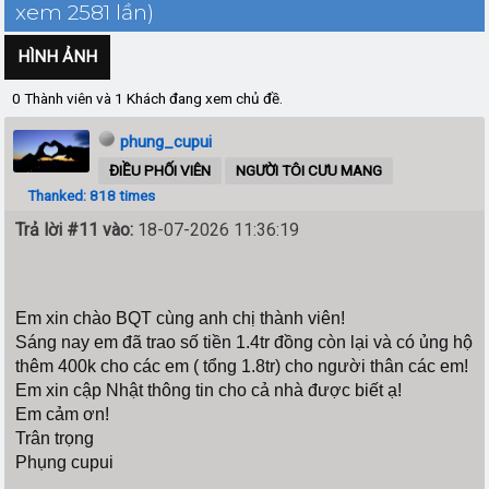
xem 2581 lần)
HÌNH ẢNH
0 Thành viên và 1 Khách đang xem chủ đề.
phung_cupui
ĐIỀU PHỐI VIÊN
NGƯỜI TÔI CƯU MANG
Thanked: 818 times
Trả lời #11 vào:
18-07-2026 11:36:19
Em xin chào BQT cùng anh chị thành viên!
Sáng nay em đã trao số tiền 1.4tr đồng còn lại và có ủng hộ
thêm 400k cho các em ( tổng 1.8tr) cho người thân các em!
Em xin cập Nhật thông tin cho cả nhà được biết ạ!
Em cảm ơn!
Trân trọng
Phụng cupui