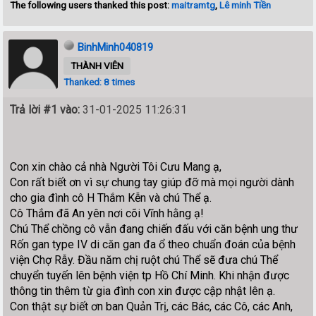
The following users thanked this post:
maitramtg
,
Lê minh Tiền
BinhMinh040819
THÀNH VIÊN
Thanked: 8 times
Trả lời #1 vào:
31-01-2025 11:26:31
Con xin chào cả nhà Người Tôi Cưu Mang ạ,
Con rất biết ơn vì sự chung tay giúp đỡ mà mọi người dành
cho gia đình cô H Thắm Kễn và chú Thể ạ.
Cô Thắm đã An yên nơi cõi Vĩnh hằng ạ!
Chú Thể chồng cô vẫn đang chiến đấu với căn bệnh ung thư
Rốn gan type IV di căn gan đa ổ theo chuẩn đoán của bệnh
viện Chợ Rẫy. Đầu năm chị ruột chú Thể sẽ đưa chú Thể
chuyển tuyến lên bệnh viện tp Hồ Chí Minh. Khi nhận được
thông tin thêm từ gia đình con xin được cập nhật lên ạ.
Con thật sự biết ơn ban Quản Trị, các Bác, các Cô, các Anh,