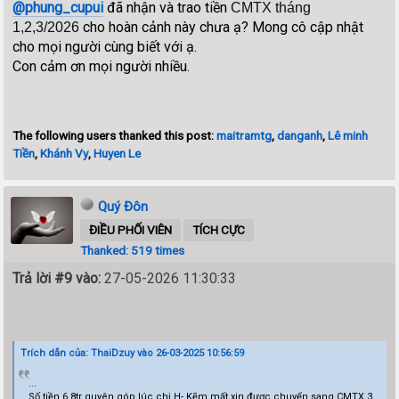
@phung_cupui
đã nhận và trao tiền
CMTX tháng
cho hoàn cảnh này chưa ạ? Mong cô cập nhật
1,2,3/2026
cho mọi người cùng biết với ạ.
Con cảm ơn mọi người nhiều.
The following users thanked this post:
maitramtg
,
danganh
,
Lê minh
Tiền
,
Khánh Vy
,
Huyen Le
Quý Đôn
ĐIỀU PHỐI VIÊN
TÍCH CỰC
Thanked: 519 times
Trả lời #9 vào:
27-05-2026 11:30:33
Trích dẫn của: ThaiDzuy vào 26-03-2025 10:56:59
...
Số tiền 6,8tr quyên góp lúc chị H- Kẽm mất xin được chuyển sang CMTX 3