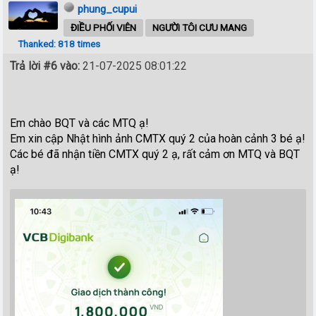
phung_cupui
ĐIỀU PHỐI VIÊN
NGƯỜI TÔI CƯU MANG
Thanked: 818 times
Trả lời #6 vào:
21-07-2025 08:01:22
Em chào BQT và các MTQ ạ!
Em xin cập Nhật hình ảnh CMTX quý 2 của hoàn cảnh 3 bé ạ!
Các bé đã nhận tiền CMTX quý 2 ạ, rất cảm ơn MTQ và BQT
ạ!