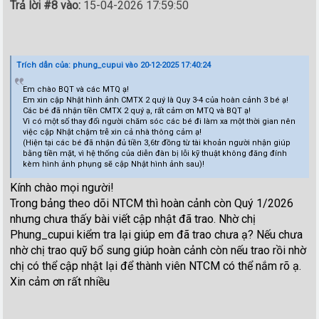
Trả lời #8 vào:
15-04-2026 17:59:50
Trích dẫn của: phung_cupui vào 20-12-2025 17:40:24
Em chào BQT và các MTQ ạ!
Em xin cập Nhật hình ảnh CMTX 2 quý là Quy 3-4 của hoàn cảnh 3 bé ạ!
Các bé đã nhận tiền CMTX 2 quý ạ, rất cảm ơn MTQ và BQT ạ!
Vì có một số thay đổi người chăm sóc các bé đi làm xa một thời gian nên
việc cập Nhật chậm trễ xin cả nhà thông cảm ạ!
(Hiện tại các bé đã nhận đủ tiền 3,6tr đồng từ tài khoản người nhận giúp
bằng tiền mặt, vì hệ thống của diễn đàn bị lỗi kỹ thuật không đăng đính
kèm hình ảnh phụng sẽ cập Nhật hình ảnh sau)!
Kính chào mọi người!
Trong bảng theo dõi NTCM thì hoàn cảnh còn Quý 1/2026
nhưng chưa thấy bài viết cập nhật đã trao. Nhờ chị
Phung_cupui kiểm tra lại giúp em đã trao chưa ạ? Nếu chưa
nhờ chị trao quỹ bổ sung giúp hoàn cảnh còn nếu trao rồi nhờ
chị có thể cập nhật lại để thành viên NTCM có thể nắm rõ ạ.
Xin cảm ơn rất nhiều