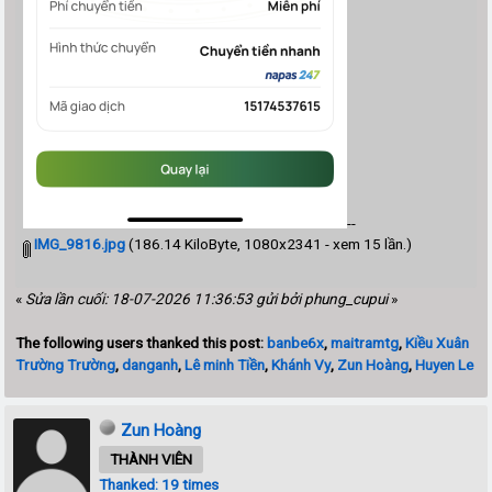
--
IMG_9816.jpg
(186.14 KiloByte, 1080x2341 - xem 15 lần.)
«
Sửa lần cuối: 18-07-2026 11:36:53 gửi bởi phung_cupui
»
The following users thanked this post:
banbe6x
,
maitramtg
,
Kiều Xuân
Trường Trường
,
danganh
,
Lê minh Tiền
,
Khánh Vy
,
Zun Hoàng
,
Huyen Le
Zun Hoàng
THÀNH VIÊN
Thanked: 19 times