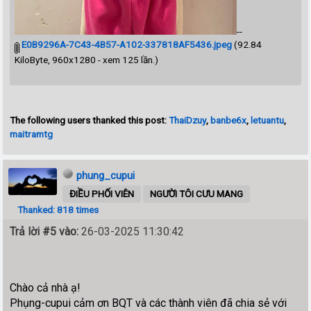
--
E0B9296A-7C43-4B57-A102-337818AF5436.jpeg
(92.84
KiloByte, 960x1280 - xem 125 lần.)
The following users thanked this post:
ThaiDzuy
,
banbe6x
,
letuantu
,
maitramtg
phung_cupui
ĐIỀU PHỐI VIÊN
NGƯỜI TÔI CƯU MANG
Thanked: 818 times
Trả lời #5 vào:
26-03-2025 11:30:42
Chào cả nhà ạ!
Phụng-cupui cảm ơn BQT và các thành viên đã chia sẻ với