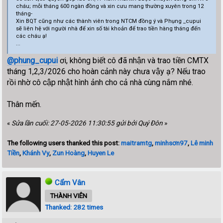
cháu; mỗi tháng 600 ngàn đồng và xin cưu mang thường xuyên trong 12
tháng-
Xin BQT cũng như các thành viên trong NTCM đồng ý và Phụng _cupui
sẽ liên hệ với người nhà để xin số tài khoản để trao tiền hàng tháng đến
các cháu ạ!
...
@phung_cupui
ơi, không biết cô đã nhận và trao tiền CMTX
tháng 1,2,3/2026 cho hoàn cảnh này chưa vậy ạ? Nếu trao
rồi nhờ cô cập nhật hình ảnh cho cả nhà cùng nắm nhé.
Thân mến.
«
Sửa lần cuối: 27-05-2026 11:30:55 gửi bởi Quý Đôn
»
The following users thanked this post:
maitramtg
,
minhsơn97
,
Lê minh
Tiền
,
Khánh Vy
,
Zun Hoàng
,
Huyen Le
Cẩm Vân
THÀNH VIÊN
Thanked: 282 times