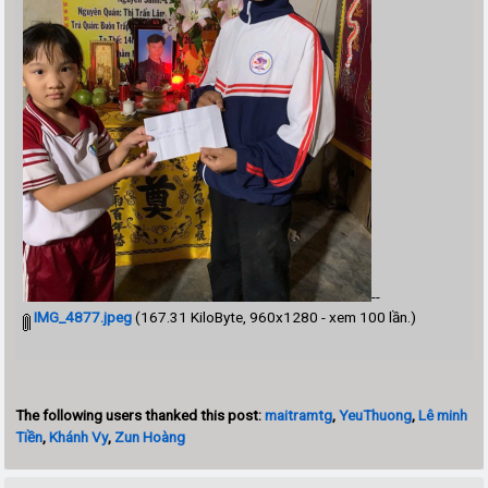
--
IMG_4877.jpeg
(167.31 KiloByte, 960x1280 - xem 100 lần.)
The following users thanked this post:
maitramtg
,
YeuThuong
,
Lê minh
Tiền
,
Khánh Vy
,
Zun Hoàng