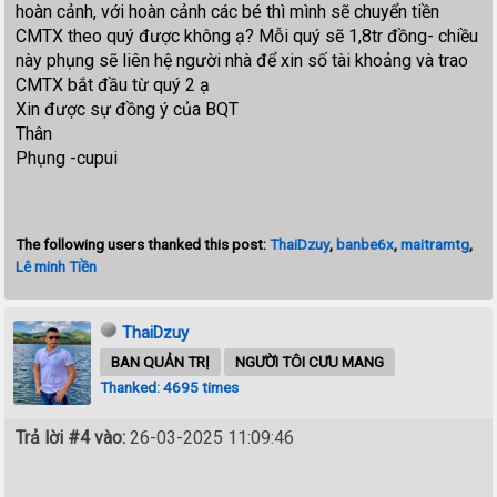
hoàn cảnh, với hoàn cảnh các bé thì mình sẽ chuyển tiền
CMTX theo quý được không ạ? Mỗi quý sẽ 1,8tr đồng- chiều
này phụng sẽ liên hệ người nhà để xin số tài khoảng và trao
CMTX bắt đầu từ quý 2 ạ
Xin được sự đồng ý của BQT
Thân
Phụng -cupui
The following users thanked this post:
ThaiDzuy
,
banbe6x
,
maitramtg
,
Lê minh Tiền
ThaiDzuy
BAN QUẢN TRỊ
NGƯỜI TÔI CƯU MANG
Thanked: 4695 times
Trả lời #4 vào:
26-03-2025 11:09:46