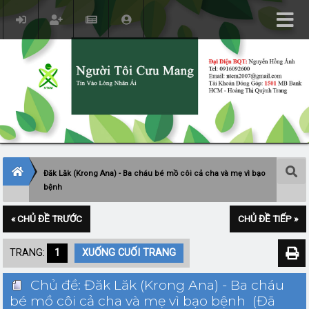
Đăk Lăk (Krong Ana) - Ba cháu bé mồ côi cả cha và mẹ vì bạo
bệnh
« CHỦ ĐỀ TRƯỚC
CHỦ ĐỀ TIẾP »
TRANG:
1
XUỐNG CUỐI TRANG
Chủ đề: Đăk Lăk (Krong Ana) - Ba cháu
bé mồ côi cả cha và mẹ vì bạo bệnh (Đã