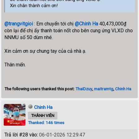
Xin chân thành cảm ơn!
@trangvitgioi
: Em chuyển tới chị
@Chinh Ha
40,473,000₫
còn lại để chị ấy thanh toán nốt cho bên cung ứng VLXD cho
NNMU số 50 dùm nhé.
Xin cảm ơn sự chung tay của cả nhà ạ.
Thân mến.
The following users thanked this post:
ThaiDzuy
,
maitramtg
,
Chinh Ha
Chinh Ha
THÀNH VIÊN
Thanked: 146 times
Trả lời #28 vào:
06-01-2026 12:29:47