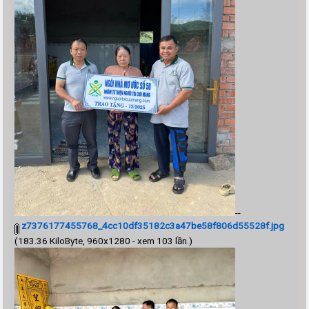
--
z7376177455768_4cc10df35182c3a47be58f806d55528f.jpg
(183.36 KiloByte, 960x1280 - xem 103 lần.)