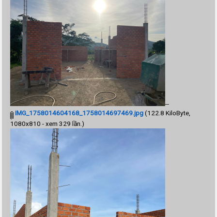
--
IMG_1758014604168_1758014697469.jpg
(122.8 KiloByte,
1080x810 - xem 329 lần.)