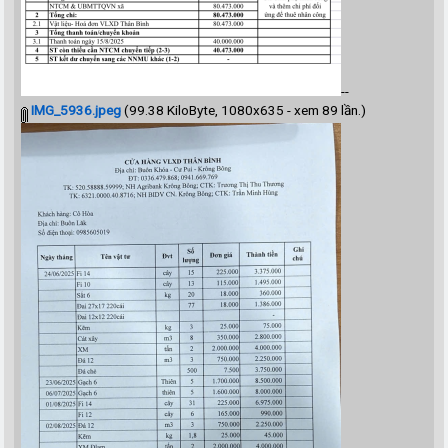
--
IMG_5936.jpeg
(99.38 KiloByte, 1080x635 - xem 89 lần.)