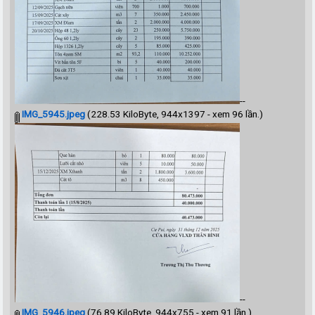
--
IMG_5945.jpeg
(228.53 KiloByte, 944x1397 - xem 96 lần.)
--
IMG_5946.jpeg
(76.89 KiloByte, 944x755 - xem 91 lần.)