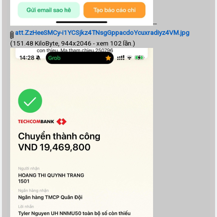
--
att.ZzHeeSMCy-i1YCSjkz4TNsgGppacdoYcuxradiyz4VM.jpg
(151.48 KiloByte, 944x2046 - xem 102 lần.)