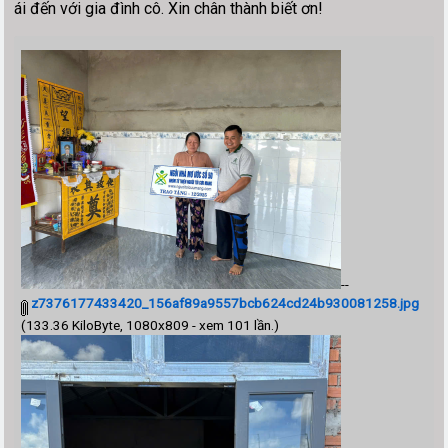
ái đến với gia đình cô. Xin chân thành biết ơn!
--
z7376177433420_156af89a9557bcb624cd24b930081258.jpg
(133.36 KiloByte, 1080x809 - xem 101 lần.)