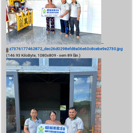
--
z7376177462872_dec26d0298efd8a06e60c8cebe9e2730.jpg
(146.93 KiloByte, 1080x809 - xem 89 lần.)