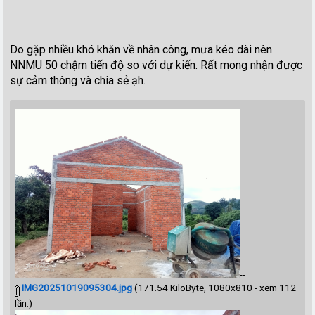
Do gặp nhiều khó khăn về nhân công, mưa kéo dài nên
NNMU 50 chậm tiến độ so với dự kiến. Rất mong nhận được
sự cảm thông và chia sẻ ạh.
--
IMG20251019095304.jpg
(171.54 KiloByte, 1080x810 - xem 112
lần.)