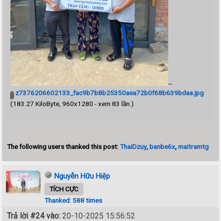
--
z7376206602133_fac9b7b8b25350aea72b0f68b639bdaa.jpg
(183.27 KiloByte, 960x1280 - xem 83 lần.)
The following users thanked this post:
ThaiDzuy
,
banbe6x
,
maitramtg
Nguyễn Hữu Hiệp
TÍCH CỰC
Thanked: 588 times
Trả lời #24 vào:
20-10-2025 15:56:52