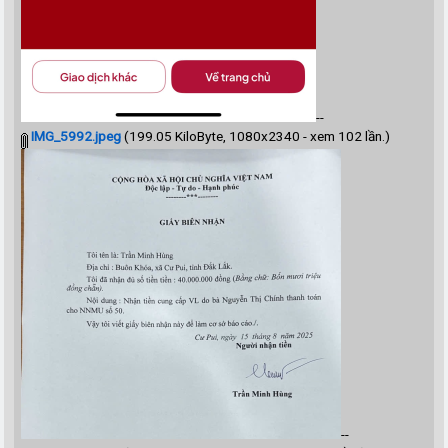
--
IMG_5992.jpeg
(199.05 KiloByte, 1080x2340 - xem 102 lần.)
--