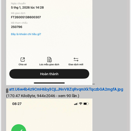
--
att.U6w4b4z9CmH6by3CjLJNvV8ZqRvqmXkTqczbGA2mgfA.jpg
(170.47 KiloByte, 944x2046 - xem 90 lần.)