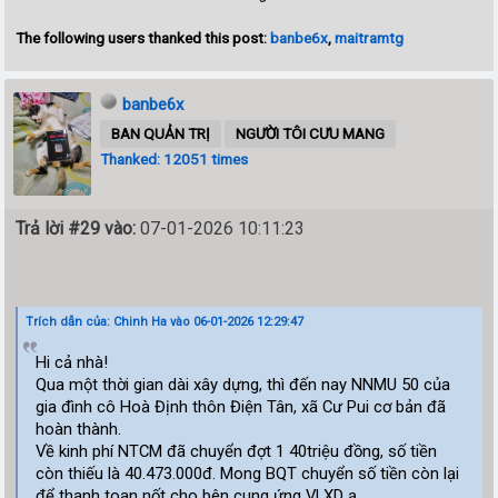
The following users thanked this post:
banbe6x
,
maitramtg
banbe6x
BAN QUẢN TRỊ
NGƯỜI TÔI CƯU MANG
Thanked: 12051 times
Trả lời #29 vào:
07-01-2026 10:11:23
Trích dẫn của: Chinh Ha vào 06-01-2026 12:29:47
Hi cả nhà!
Qua một thời gian dài xây dựng, thì đến nay NNMU 50 của
gia đình cô Hoà Định thôn Điện Tân, xã Cư Pui cơ bản đã
hoàn thành.
Về kinh phí NTCM đã chuyển đợt 1 40triệu đồng, số tiền
còn thiếu là 40.473.000đ. Mong BQT chuyển số tiền còn lại
để thanh toan nốt cho bên cung ứng VLXD ạ.