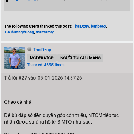
The following users thanked this post:
ThaiDzuy
,
banbe6x
,
Tieuhuongduong
,
maitramtg
ThaiDzuy
MODERATOR
NGƯỜI TÔI CƯU MANG
Thanked: 4695 times
Trả lời #27 vào:
05-01-2026 14:37:26
Chào cả nhà,
Để bù đắp số tiền quyên góp còn thiếu, NTCM tiếp tục
nhận được sự ủng hộ từ 3 MTQ như sau: