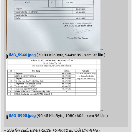
--
IMG_5946.jpeg
(70.83 KiloByte, 944x689 - xem 92 lần.)
--
IMG_5995.jpeg
(90.45 KiloByte, 1080x604 - xem 96 lần.)
«
Sửa lần cuối: 08-01-2026 16:49:42 gửi bởi Chinh Ha
»