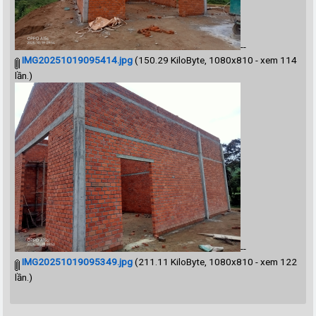
--
IMG20251019095414.jpg
(150.29 KiloByte, 1080x810 - xem 114
lần.)
--
IMG20251019095349.jpg
(211.11 KiloByte, 1080x810 - xem 122
lần.)