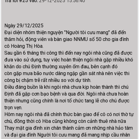
Trả lời #25 vào:
29-12-2025 15:56:40
Ngày 29/12/2025
Đại diện nhóm thiện nguyện "Người tôi cưu mang" đã đến
thăm hỏi, động viên và bàn giao NNMU số 50 cho gia đình
cô Hoàng Thị Hòa.
Sau gần 6 tháng thi công thì đến nay ngôi nhà cũng đã được
đưa vào sử dụng, tuy việc hoàn thiện ngôi nhà gặp nhiều khó
khăn do chú Định thường xuyên ốm đau, bên cạnh đó
còn gặp mưa bão nước dâng ngập gần sát nhà nên việc thi
công bị chậm trễ rất nhiều so với dự tính.
Điều đáng buồn là khi ngôi nhà chưa kịp hoàn thành thì chú
Định đã gặp cơn bạo bệnh và qua đời. Ngôi nhà chưa hoàn
thiện nhưng cũng chính là nơi tổ chức tang lễ cho chú được
trọn vẹn.
Hôm nay ngôi nhà đã chính thức bàn giao để cô có nơi thờ tự
chú, đồng thời cô Hòa cũng không còn cảnh thuê nhà nữa
Thay mặt gia đình xin chân thành cảm ơn những nhà hảo tâm
và đại gia đình Người tôi cưu mang đã mang nhịp cầu nhân