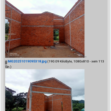
--
IMG20251019095318.jpg
(190.09 KiloByte, 1080x810 - xem 113
lần.)