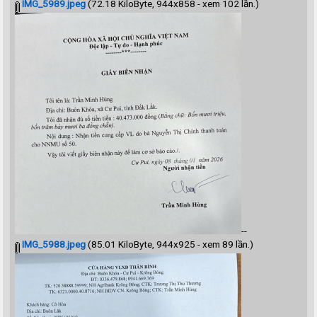
IMG_5989.jpeg
(72.18 KiloByte, 944x858 - xem 102 lần.)
--
IMG_5988.jpeg
(85.01 KiloByte, 944x925 - xem 89 lần.)