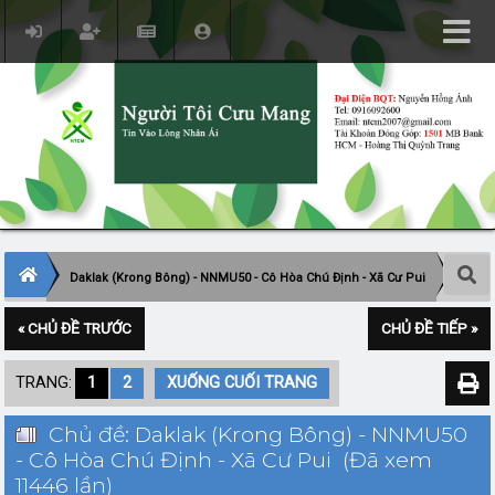
Daklak (Krong Bông) - NNMU50 - Cô Hòa Chú Định - Xã Cư Pui
« CHỦ ĐỀ TRƯỚC
CHỦ ĐỀ TIẾP »
TRANG:
1
2
XUỐNG CUỐI TRANG
Chủ đề: Daklak (Krong Bông) - NNMU50
- Cô Hòa Chú Định - Xã Cư Pui (Đã xem
11446 lần)