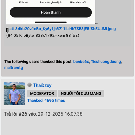
--
att.34kb20z1nBo_Ky6y1jh3Z-1ILiHh7SB3jE5fSh5UJMI.jpeg
(84.05 KiloByte, 828x1792 - xem 88 lần.)
The following users thanked this post:
banbe6x
,
Tieuhuongduong
,
maitramtg
ThaiDzuy
MODERATOR
NGƯỜI TÔI CƯU MANG
Thanked: 4695 times
Trả lời #26 vào:
29-12-2025 16:07:38