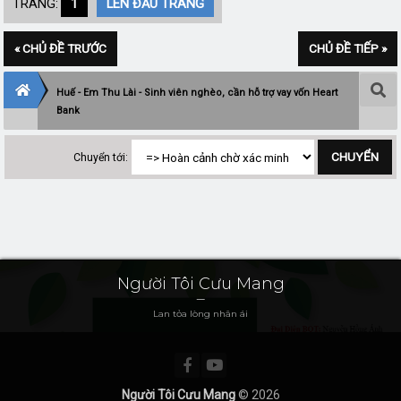
TRANG:
1
LÊN ĐẦU TRANG
« CHỦ ĐỀ TRƯỚC
CHỦ ĐỀ TIẾP »
Huế - Em Thu Lài - Sinh viên nghèo, cần hỗ trợ vay vốn Heart
Bank
Chuyển tới:
Người Tôi Cưu Mang
Lan tỏa lòng nhân ái
Người Tôi Cưu Mang
© 2026