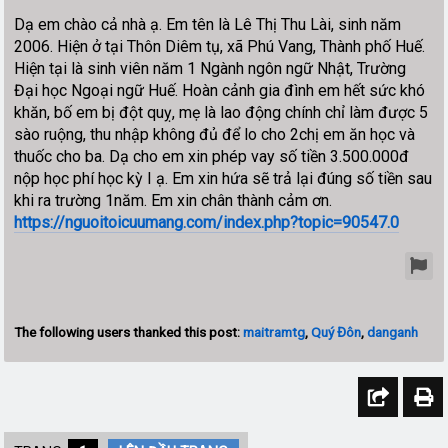
Dạ em chào cả nhà ạ. Em tên là Lê Thị Thu Lài, sinh năm
2006. Hiện ở tại Thôn Diêm tụ, xã Phú Vang, Thành phố Huế.
Hiện tại là sinh viên năm 1 Ngành ngôn ngữ Nhật, Trường
Đại học Ngoại ngữ Huế. Hoàn cảnh gia đình em hết sức khó
khăn, bố em bị đột quỵ, mẹ là lao động chính chỉ làm được 5
sào ruộng, thu nhập không đủ để lo cho 2chị em ăn học và
thuốc cho ba. Dạ cho em xin phép vay số tiền 3.500.000đ
nộp học phí học kỳ I ạ. Em xin hứa sẽ trả lại đúng số tiền sau
khi ra trường 1năm. Em xin chân thành cảm ơn.
https://nguoitoicuumang.com/index.php?topic=90547.0
The following users thanked this post:
maitramtg
,
Quý Đôn
,
danganh