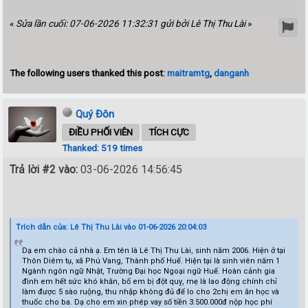
«
Sửa lần cuối: 07-06-2026 11:32:31 gửi bởi Lê Thị Thu Lài
»
The following users thanked this post:
maitramtg
,
danganh
Quý Đôn
ĐIỀU PHỐI VIÊN
TÍCH CỰC
Thanked: 519 times
Trả lời #2 vào:
03-06-2026 14:56:45
Trích dẫn của: Lê Thị Thu Lài vào 01-06-2026 20:04:03
Dạ em chào cả nhà ạ. Em tên là Lê Thị Thu Lài, sinh năm 2006. Hiện ở tại
Thôn Diêm tụ, xã Phú Vang, Thành phố Huế. Hiện tại là sinh viên năm 1
Ngành ngôn ngữ Nhật, Trường Đại học Ngoại ngữ Huế. Hoàn cảnh gia
đình em hết sức khó khăn, bố em bị đột quỵ, mẹ là lao động chính chỉ
làm được 5 sào ruộng, thu nhập không đủ để lo cho 2chị em ăn học và
thuốc cho ba. Dạ cho em xin phép vay số tiền 3.500.000đ nộp học phí