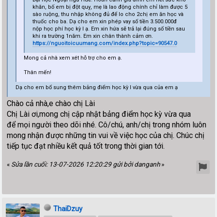
khăn, bố em bị đột quỵ, mẹ là lao động chính chỉ làm được 5
sào ruộng, thu nhập không đủ để lo cho 2chị em ăn học và
thuốc cho ba. Dạ cho em xin phép vay số tiền 3.500.000đ
nộp học phí học kỳ I ạ. Em xin hứa sẽ trả lại đúng số tiền sau
khi ra trường 1năm. Em xin chân thành cảm ơn.
https://nguoitoicuumang.com/index.php?topic=90547.0
Mong cả nhà xem xét hỗ trợ cho em ạ.
Thân mến!
Dạ cho em bổ sung thêm bảng điểm học kỳ I vừa qua của em ạ
Chào cả nhà,e chào chị Lài
Chị Lài ơi,mong chị cập nhật bảng điểm học kỳ vừa qua
để mọi người theo dõi nhé. Cô/chú, anh/chị trong nhóm luôn
mong nhận được những tin vui về việc học của chị. Chúc chị
tiếp tục đạt nhiều kết quả tốt trong thời gian tới.
«
Sửa lần cuối: 13-07-2026 12:20:29 gửi bởi danganh
»
ThaiDzuy