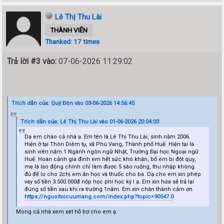
Lê Thị Thu Lài
THÀNH VIÊN
Thanked: 17 times
Trả lời #3 vào:
07-06-2026 11:29:02
Trích dẫn của: Quý Đôn vào 03-06-2026 14:56:45
Trích dẫn của: Lê Thị Thu Lài vào 01-06-2026 20:04:03
Dạ em chào cả nhà ạ. Em tên là Lê Thị Thu Lài, sinh năm 2006.
Hiện ở tại Thôn Diêm tụ, xã Phú Vang, Thành phố Huế. Hiện tại là
sinh viên năm 1 Ngành ngôn ngữ Nhật, Trường Đại học Ngoại ngữ
Huế. Hoàn cảnh gia đình em hết sức khó khăn, bố em bị đột quỵ,
mẹ là lao động chính chỉ làm được 5 sào ruộng, thu nhập không
đủ để lo cho 2chị em ăn học và thuốc cho ba. Dạ cho em xin phép
vay số tiền 3.500.000đ nộp học phí học kỳ I ạ. Em xin hứa sẽ trả lại
đúng số tiền sau khi ra trường 1năm. Em xin chân thành cảm ơn.
https://nguoitoicuumang.com/index.php?topic=90547.0
Mong cả nhà xem xét hỗ trợ cho em ạ.