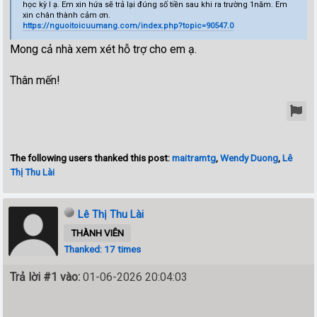
học kỳ I ạ. Em xin hứa sẽ trả lại đúng số tiền sau khi ra trường 1năm. Em
xin chân thành cảm ơn.
https://nguoitoicuumang.com/index.php?topic=90547.0
Mong cả nhà xem xét hỗ trợ cho em ạ.
Thân mến!
The following users thanked this post:
maitramtg
,
Wendy Duong
,
Lê
Thị Thu Lài
Lê Thị Thu Lài
THÀNH VIÊN
Thanked: 17 times
Trả lời #1 vào:
01-06-2026 20:04:03