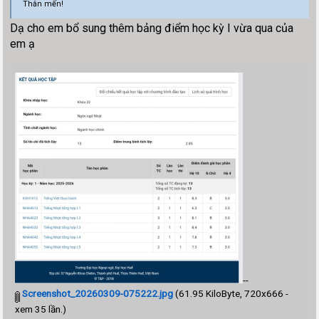
Thân mến!
Dạ cho em bổ sung thêm bảng điểm học kỳ I vừa qua của
em ạ
--
Screenshot_20260309-075222.jpg
(61.95 KiloByte, 720x666 -
xem 35 lần.)