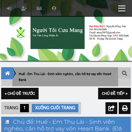
Huế - Em Thu Lài - Sinh viên nghèo, cần hỗ trợ vay vốn Heart
Bank
« CHỦ ĐỀ TRƯỚC
CHỦ ĐỀ TIẾP »
TRANG:
1
XUỐNG CUỐI TRANG
Chủ đề: Huế - Em Thu Lài - Sinh viên
nghèo, cần hỗ trợ vay vốn Heart Bank (Đã