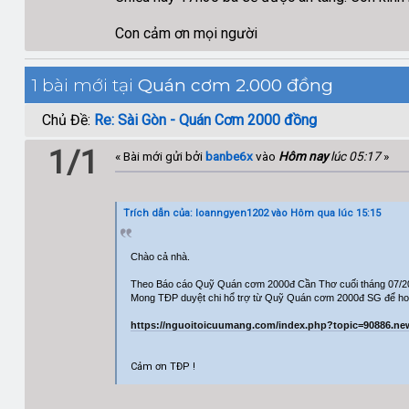
Con cảm ơn mọi người
1 bài mới tại
Quán cơm 2.000 đồng
Chủ Đề:
Re: Sài Gòn - Quán Cơm 2000 đồng
1/1
« Bài mới gửi bởi
banbe6x
vào
Hôm nay
lúc 05:17
»
Trích dẫn của: loanngyen1202 vào
Hôm qua
lúc 15:15
Chào cả nhà.
Theo Báo cáo Quỹ Quán cơm 2000đ Cần Thơ cuối tháng 07/2
Mong TĐP duyệt chi hổ trợ từ Quỹ Quán cơm 2000đ SG để ho
https://nguoitoicuumang.com/index.php?topic=90886.n
Cảm ơn TĐP !