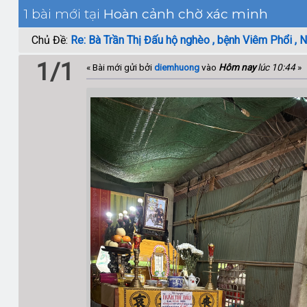
1 bài mới tại
Hoàn cảnh chờ xác minh
Chủ Đề:
Re: Bà Trần Thị Đấu hộ nghèo , bệnh Viêm Phổi , 
1/1
« Bài mới gửi bởi
diemhuong
vào
Hôm nay
lúc 10:44
»