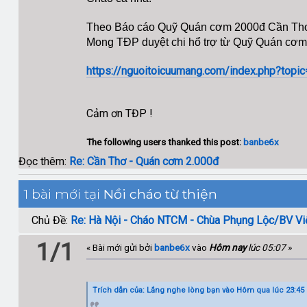
Theo Báo cáo Quỹ Quán cơm 2000đ Cần Thơ 
Mong TĐP duyệt chi hổ trợ từ Quỹ Quán cơm
https://nguoitoicuumang.com/index.php?top
Cảm ơn TĐP !
The following users thanked this post:
banbe6x
Đọc thêm:
Re: Cần Thơ - Quán cơm 2.000đ
1 bài mới tại
Nồi cháo từ thiện
Chủ Đề:
Re: Hà Nội - Cháo NTCM - Chùa Phụng Lộc/BV Vi
1/1
« Bài mới gửi bởi
banbe6x
vào
Hôm nay
lúc 05:07
»
Trích dẫn của: Lắng nghe lòng bạn vào
Hôm qua
lúc 23:45