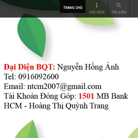
TRANG CHỦ
TRỢ GIÚP
TÌM KIẾM