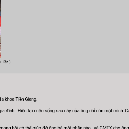
0 lần.)
đa khoa Tiền Giang.
i gia đình . Hiện tại cuộc sống sau này của ông chỉ còn một mình
 mong hội có thể giúp đỡ ông bà một phần nào , và CMTX cho ông