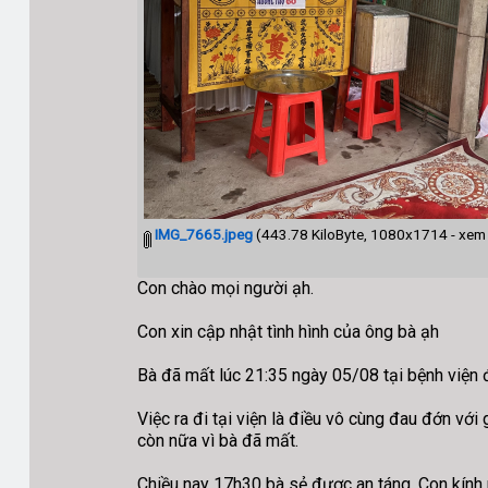
IMG_7665.jpeg
(443.78 KiloByte, 1080x1714 - xem 
Con chào mọi người ạh.
Con xin cập nhật tình hình của ông bà ạh
Bà đã mất lúc 21:35 ngày 05/08 tại bệnh viện 
Việc ra đi tại viện là điều vô cùng đau đớn vớ
còn nữa vì bà đã mất.
Chiều nay 17h30 bà sẻ được an táng. Con kính