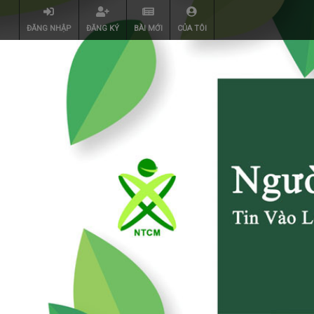
ĐĂNG NHẬP
ĐĂNG KÝ
BÀI MỚI
CỦA TÔI