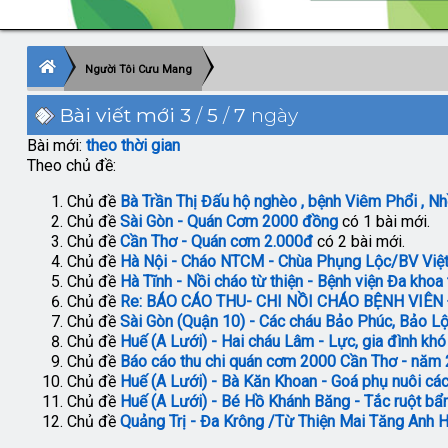
Người Tôi Cưu Mang
Bài viết mới
3
/
5
/
7
ngày
Bài mới:
theo thời gian
Theo chủ đề:
Chủ đề
Bà Trần Thị Đấu hộ nghèo , bệnh Viêm Phổi , N
Chủ đề
Sài Gòn - Quán Cơm 2000 đồng
có 1 bài mới.
Chủ đề
Cần Thơ - Quán cơm 2.000đ
có 2 bài mới.
Chủ đề
Hà Nội - Cháo NTCM - Chùa Phụng Lộc/BV Việ
Chủ đề
Hà Tĩnh - Nồi cháo từ thiện - Bệnh viện Đa khoa 
Chủ đề
Re: BÁO CÁO THU- CHI NỒI CHÁO BỆNH VIÊN
Chủ đề
Sài Gòn (Quận 10) - Các cháu Bảo Phúc, Bảo Lộ
Chủ đề
Huế (A Lưới) - Hai cháu Lâm - Lực, gia đình khó
Chủ đề
Báo cáo thu chi quán cơm 2000 Cần Thơ - năm
Chủ đề
Huế (A Lưới) - Bà Kăn Khoan - Goá phụ nuôi cá
Chủ đề
Huế (A Lưới) - Bé Hồ Khánh Băng - Tắc ruột bẩ
Chủ đề
Quảng Trị - Đa Krông /Từ Thiện Mai Tăng Anh 