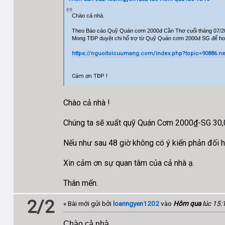
Chào cả nhà.
Theo Báo cáo Quỹ Quán cơm 2000đ Cần Thơ cuối tháng 07/2
Mong TĐP duyệt chi hổ trợ từ Quỹ Quán cơm 2000đ SG để ho
https://nguoitoicuumang.com/index.php?topic=90886.
Cảm ơn TĐP !
Chào cả nhà !
Chúng ta sẽ xuất quỹ Quán Cơm 2000₫-SG 30,
Nếu như sau 48 giờ không có ý kiến phản đối ha
Xin cảm ơn sự quan tâm của cả nhà ạ.
Thân mến.
2/2
« Bài mới gửi bởi
loanngyen1202
vào
Hôm qua
lúc 15:
Chào cả nhà.