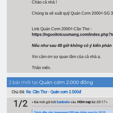
Chào cả nhà !
Chúng ta sẽ xuất quỹ Quán Cơm 2000₫-SG 3
Link Quán Cơm 2000₫-Cần Thơ :
https://nguoitoicuumang.com/index.php?
Nếu như sau 48 giờ không có ý kiến phản đ
Xin cảm ơn sự quan tâm của cả nhà ạ.
Thân mến.
2 bài mới tại
Quán cơm 2.000 đồng
Chủ Đề:
Re: Cần Thơ - Quán cơm 2.000đ
1/2
« Bài mới gửi bởi
banbe6x
vào
Hôm nay
lúc 05:17
»
Trích dẫn của: loanngyen1202 vào
Hôm qua
lúc 15:15