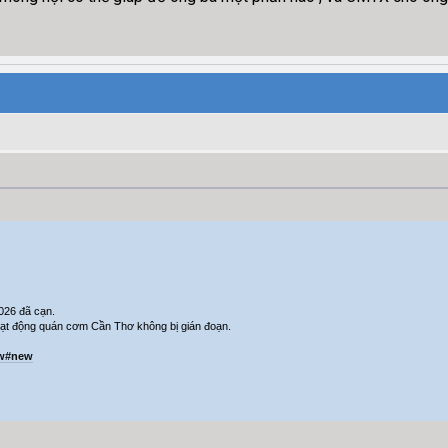
026 đã cạn.
ạt động quán cơm Cần Thơ không bị gián đoạn.
ew#new