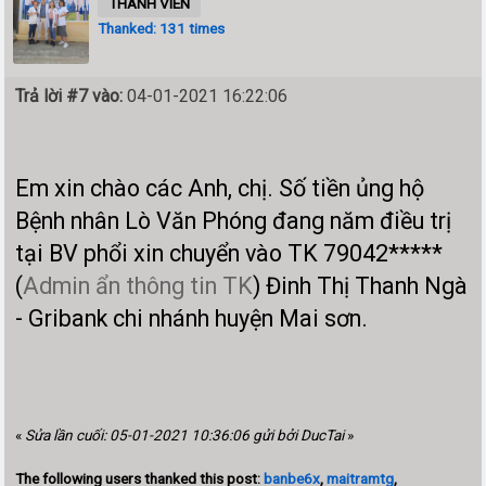
THÀNH VIÊN
Thanked: 131 times
Trả lời #7 vào:
04-01-2021 16:22:06
Em xin chào các Anh, chị. Số tiền ủng hộ
Bệnh nhân Lò Văn Phóng đang năm điều trị
tại BV phổi xin chuyển vào TK 79042*****
(
Admin ẩn thông tin TK
)
Đinh Thị Thanh Ngà
- Gribank chi nhánh huyện Mai sơn.
«
Sửa lần cuối: 05-01-2021 10:36:06 gửi bởi DucTai
»
The following users thanked this post:
banbe6x
,
maitramtg
,