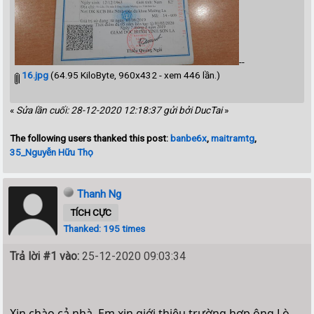
--
16.jpg
(64.95 KiloByte, 960x432 - xem 446 lần.)
«
Sửa lần cuối: 28-12-2020 12:18:37 gửi bởi DucTai
»
The following users thanked this post:
banbe6x
,
maitramtg
,
35_Nguyễn Hữu Thọ
Thanh Ng
TÍCH CỰC
Thanked: 195 times
Trả lời #1 vào:
25-12-2020 09:03:34
Xin chào cả nhà. Em xin giới thiệu trường hợp ông Lò