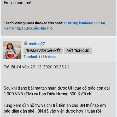
Em xin cảm ơn!
The following users thanked this post:
ThaiDzuy
,
banbe6x
,
DucTai
,
maitramtg
,
35_Nguyễn Hữu Thọ
maitan97
THÀNH VIÊN GẮN KẾT
RẤT TÍCH CỰC
Thanked: 1138 times
Trả lời #4 vào:
29-12-2020 09:25:21
Sau khi đăng bài maitan nhận được UH của cô giáo con gai
1.000 VNĐ (TM) và bạn Diệu Hương 500 K đã ck
Tùng xem cần hỗ trợ và chi trả tiền ăn cho BN thế nào em
báo diễn đàn nhé . BN đã vào viện được hơn 1 tuần rồi