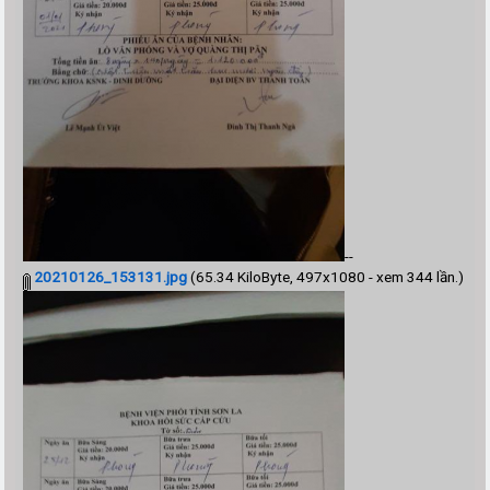
--
20210126_153131.jpg
(65.34 KiloByte, 497x1080 - xem 344 lần.)