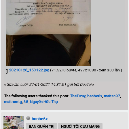
--
20210126_153122.jpg
(71.52 KiloByte, 497x1080 - xem 303 lần.)
«
Sửa lần cuối: 27-01-2021 14:31:01 gửi bởi DucTai
»
The following users thanked this post:
ThaiDzuy
,
banbe6x
,
maitan97
,
maitramtg
,
35_Nguyễn Hữu Thọ
banbe6x
BAN QUẢN TRỊ
NGƯỜI TÔI CƯU MANG