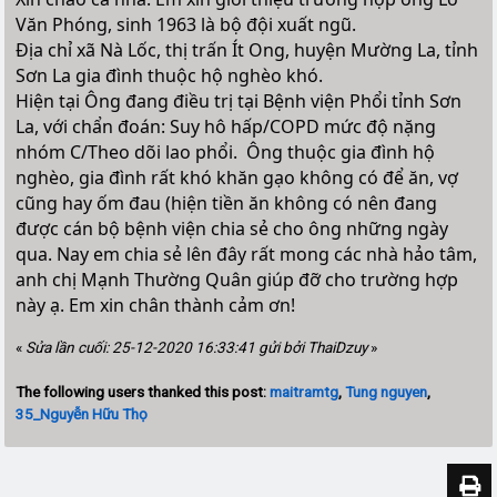
Văn Phóng, sinh 1963 là bộ đội xuất ngũ.
Địa chỉ xã Nà Lốc, thị trấn Ít Ong, huyện Mường La, tỉnh
Sơn La gia đình thuộc hộ nghèo khó.
Hiện tại Ông đang điều trị tại Bệnh viện Phổi tỉnh Sơn
La, với chẩn đoán: Suy hô hấp/COPD mức độ nặng
nhóm C/Theo dõi lao phổi. Ông thuộc gia đình hộ
nghèo, gia đình rất khó khăn gạo không có để ăn, vợ
cũng hay ốm đau (hiện tiền ăn không có nên đang
được cán bộ bệnh viện chia sẻ cho ông những ngày
qua. Nay em chia sẻ lên đây rất mong các nhà hảo tâm,
anh chị Mạnh Thường Quân giúp đỡ cho trường hợp
này ạ. Em xin chân thành cảm ơn!
«
Sửa lần cuối: 25-12-2020 16:33:41 gửi bởi ThaiDzuy
»
The following users thanked this post:
maitramtg
,
Tung nguyen
,
35_Nguyễn Hữu Thọ