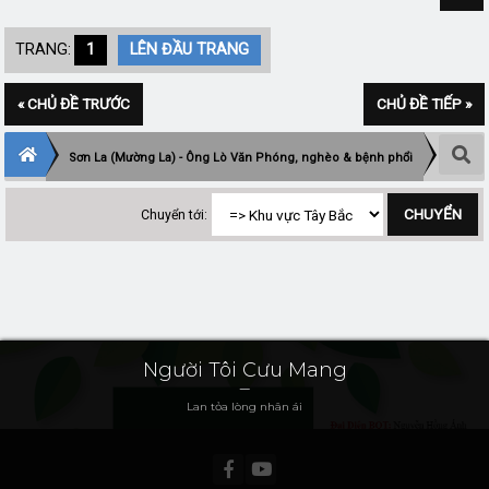
TRANG:
1
LÊN ĐẦU TRANG
« CHỦ ĐỀ TRƯỚC
CHỦ ĐỀ TIẾP »
Sơn La (Mường La) - Ông Lò Văn Phóng, nghèo & bệnh phổi
Chuyển tới:
Người Tôi Cưu Mang
Lan tỏa lòng nhân ái