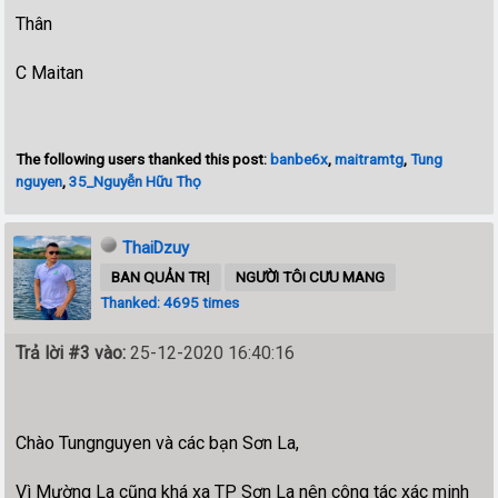
Thân
C Maitan
The following users thanked this post:
banbe6x
,
maitramtg
,
Tung
nguyen
,
35_Nguyễn Hữu Thọ
ThaiDzuy
BAN QUẢN TRỊ
NGƯỜI TÔI CƯU MANG
Thanked: 4695 times
Trả lời #3 vào:
25-12-2020 16:40:16
Chào Tungnguyen và các bạn Sơn La,
Vì Mường La cũng khá xa TP Sơn La nên công tác xác minh