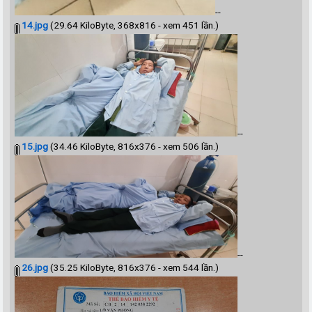
--
14.jpg
(29.64 KiloByte, 368x816 - xem 451 lần.)
--
15.jpg
(34.46 KiloByte, 816x376 - xem 506 lần.)
--
26.jpg
(35.25 KiloByte, 816x376 - xem 544 lần.)