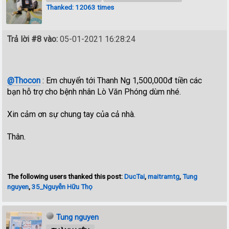
Thanked: 12063 times
Trả lời #8 vào:
05-01-2021 16:28:24
@Thocon
: Em chuyển tới Thanh Ng 1,500,000đ tiền các
bạn hỗ trợ cho bệnh nhân Lò Văn Phóng dùm nhé.
Xin cảm ơn sự chung tay của cả nhà.
Thân.
The following users thanked this post:
DucTai
,
maitramtg
,
Tung
nguyen
,
35_Nguyễn Hữu Thọ
Tung nguyen