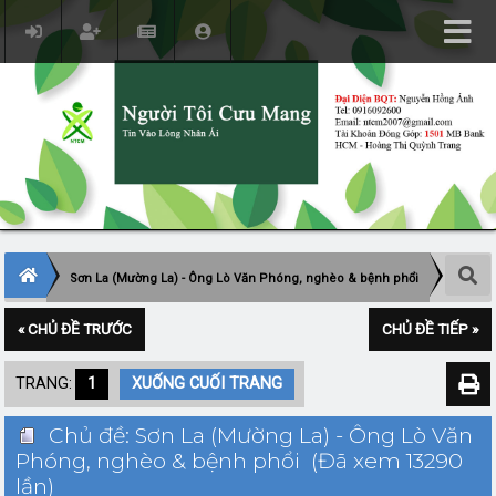
Sơn La (Mường La) - Ông Lò Văn Phóng, nghèo & bệnh phổi
« CHỦ ĐỀ TRƯỚC
CHỦ ĐỀ TIẾP »
TRANG:
1
XUỐNG CUỐI TRANG
Chủ đề: Sơn La (Mường La) - Ông Lò Văn
Phóng, nghèo & bệnh phổi (Đã xem 13290
lần)