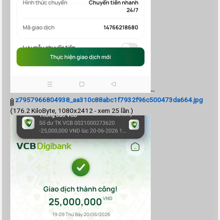
--
z7957966804938_aa310c88abc1f7932f96c500473da664.jpg
(176.2 KiloByte, 1080x2412 - xem 25 lần.)