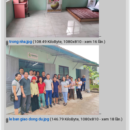
--
trong nha.jpg
(108.49 KiloByte, 1080x810 - xem 16 lần.)
--
le ban giao dong du.jpg
(146.79 KiloByte, 1080x810 - xem 18 lần.)