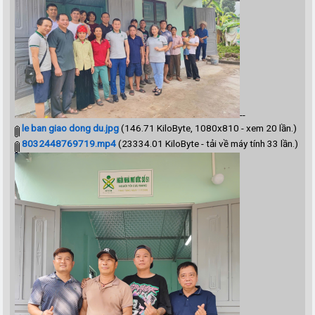
--
le ban giao dong du.jpg
(146.71 KiloByte, 1080x810 - xem 20 lần.)
8032448769719.mp4
(23334.01 KiloByte - tải về máy tính 33 lần.)