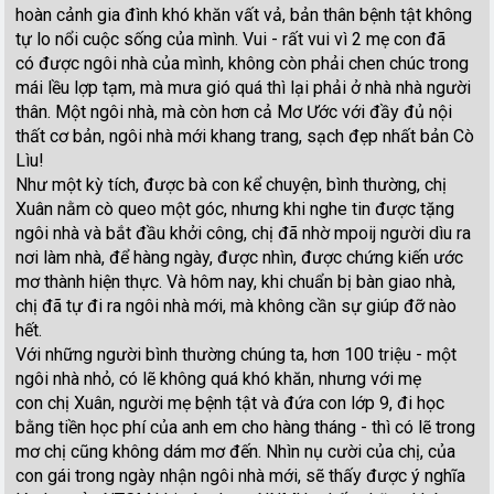
hoàn cảnh gia đình khó khăn vất vả, bản thân bệnh tật không
tự lo nổi cuộc sống của mình. Vui - rất vui vì 2 mẹ con đã
có được ngôi nhà của mình, không còn phải chen chúc trong
mái lều lợp tạm, mà mưa gió quá thì lại phải ở nhà nhà người
thân. Một ngôi nhà, mà còn hơn cả Mơ Ước với đầy đủ nội
thất cơ bản, ngôi nhà mới khang trang, sạch đẹp nhất bản Cò
Lìu!
Như một kỳ tích, được bà con kể chuyện, bình thường, chị
Xuân nằm cò queo một góc, nhưng khi nghe tin được tặng
ngôi nhà và bắt đầu khởi công, chị đã nhờ mpoij người dìu ra
nơi làm nhà, để hàng ngày, được nhìn, được chứng kiến ước
mơ thành hiện thực. Và hôm nay, khi chuẩn bị bàn giao nhà,
chị đã tự đi ra ngôi nhà mới, mà không cần sự giúp đỡ nào
hết.
Với những người bình thường chúng ta, hơn 100 triệu - một
ngôi nhà nhỏ, có lẽ không quá khó khăn, nhưng với mẹ
con chị Xuân, người mẹ bệnh tật và đứa con lớp 9, đi học
bằng tiền học phí của anh em cho hàng tháng - thì có lẽ trong
mơ chị cũng không dám mơ đến. Nhìn nụ cười của chị, của
con gái trong ngày nhận ngôi nhà mới, sẽ thấy được ý nghĩa