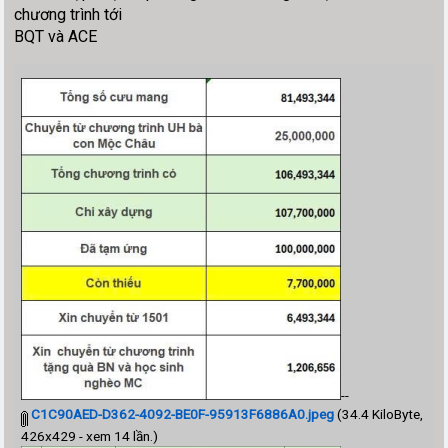
chương trình tới
BQT và ACE
--
C1C90AED-D362-4092-BE0F-95913F6886A0.jpeg
(34.4 KiloByte,
426x429 - xem 14 lần.)