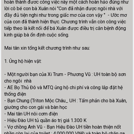
hoàn thành đươc công việc này một cách hoàn hảo đúng như
lời cô bé con bà Xuân nói "Con đã nhận được ngôi nhà với
đầy đủ tiện nghi như trong giấc mơ của con vậy " - Ước mơ
của con đã thành hiện thực. Chương trình vẫn còn công việc
tiếp theo là kết nối để bá Xuân được điều trị căn bệnh động
kinh giúp bà ổn định cuộc sống.
Mai tân xin tổng kết chương trình như sau:
1. Ủng hộ hiện vật:
- Một người bạn của Xi Trum - Phương Vũ : UH toàn bộ sơn
cho ngôi nhà
- AE Bọ Thủ Đô và MTQ ủng hộ chi phí và công lắp đặt hệ
thống điện
- Bạn Chung (Triton Mộc Châu_ UH : Tấm phản cho bà Xuân,
giường cho con gái và bàn học
- Mai tân UH nôi cơm điện
- Hiệu Đào UH tủ quần áo trị giá 1.300 K
- Vợ chồng Anh Vũ - Bạn Hiệu Đào UH tiền hoàn thiện nốt
phần còn lại của toilet : 4.000.000 VNĐ và toàn bộ chăn ga,