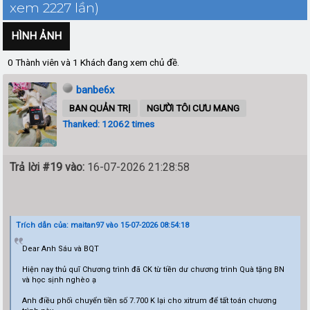
xem 2227 lần)
HÌNH ẢNH
0 Thành viên và 1 Khách đang xem chủ đề.
banbe6x
BAN QUẢN TRỊ
NGƯỜI TÔI CƯU MANG
Thanked: 12062 times
Trả lời #19 vào:
16-07-2026 21:28:58
Trích dẫn của: maitan97 vào 15-07-2026 08:54:18
Dear Anh Sáu và BQT
Hiện nay thủ quĩ Chương trình đã CK từ tiền dư chương trình Quà tặng BN
và học sịnh nghèo ạ
Anh điều phối chuyển tiền số 7.700 K lại cho xitrum để tất toán chương