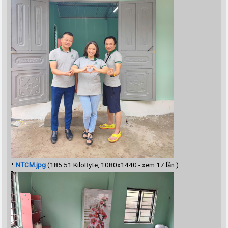
--
NTCM.jpg
(185.51 KiloByte, 1080x1440 - xem 17 lần.)