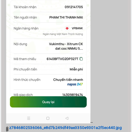
--
z7846802536066_e8d7b249df49ae3350e9301a2f5ec440.jpg