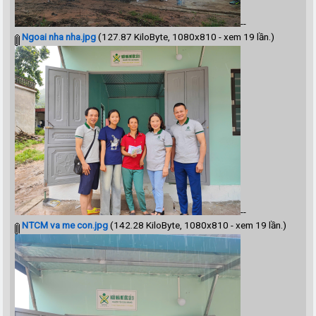
--
Ngoai nha nha.jpg
(127.87 KiloByte, 1080x810 - xem 19 lần.)
--
NTCM va me con.jpg
(142.28 KiloByte, 1080x810 - xem 19 lần.)