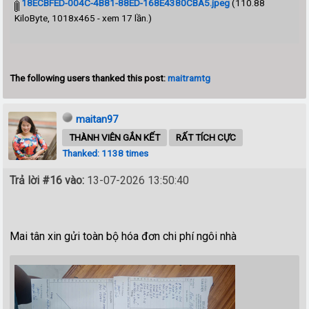
18ECBFED-004C-4B81-88ED-168E4380CBA5.jpeg
(110.88
KiloByte, 1018x465 - xem 17 lần.)
The following users thanked this post:
maitramtg
maitan97
THÀNH VIÊN GẮN KẾT
RẤT TÍCH CỰC
Thanked: 1138 times
Trả lời #16 vào:
13-07-2026 13:50:40
Mai tân xin gửi toàn bộ hóa đơn chi phí ngôi nhà