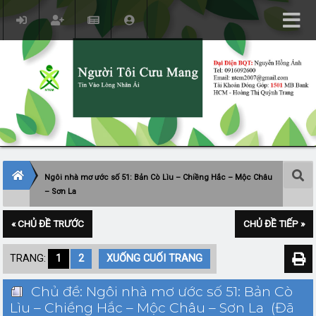
Ngôi nhà mơ ước số 51: Bản Cò Lìu – Chiềng Hắc – Mộc Châu
– Sơn La
« CHỦ ĐỀ TRƯỚC
CHỦ ĐỀ TIẾP »
TRANG:
1
2
XUỐNG CUỐI TRANG
Chủ đề: Ngôi nhà mơ ước số 51: Bản Cò
Lìu – Chiềng Hắc – Mộc Châu – Sơn La (Đã