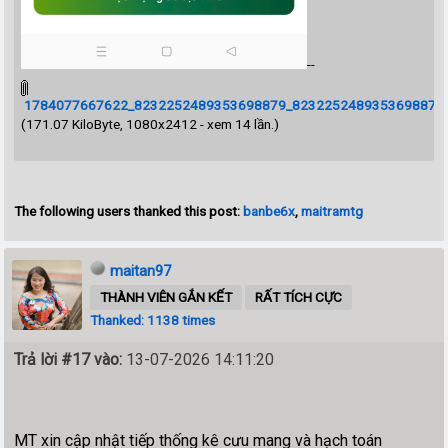
--
1784077667622_8232252489353698879_8232252489353698879_b
(171.07 KiloByte, 1080x2412 - xem 14 lần.)
The following users thanked this post:
banbe6x
,
maitramtg
maitan97
THÀNH VIÊN GẮN KẾT
RẤT TÍCH CỰC
Thanked: 1138 times
Trả lời #17 vào:
13-07-2026 14:11:20
MT xin cập nhật tiếp thống kê cưu mang và hạch toán