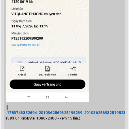
--
1783743352694_2010362569325195239_2010362569325195239_a
(393.01 KiloByte, 1080x2400 - xem 15 lần.)