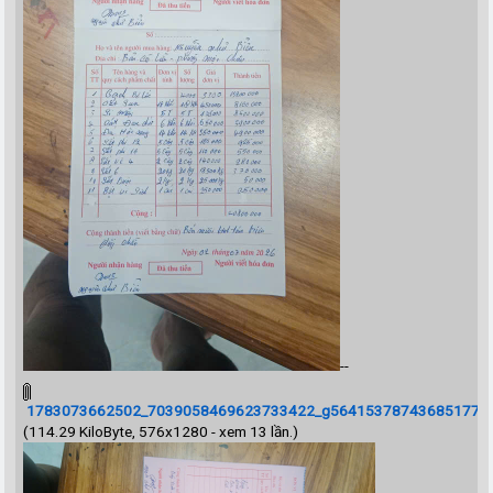
--
1783073662502_7039058469623733422_g5641537874368517707_
(114.29 KiloByte, 576x1280 - xem 13 lần.)