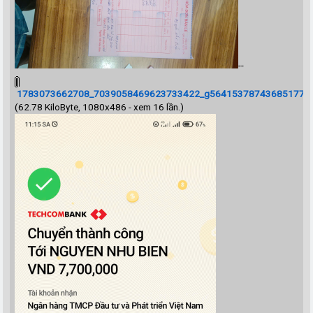
--
1783073662708_7039058469623733422_g5641537874368517707
(62.78 KiloByte, 1080x486 - xem 16 lần.)