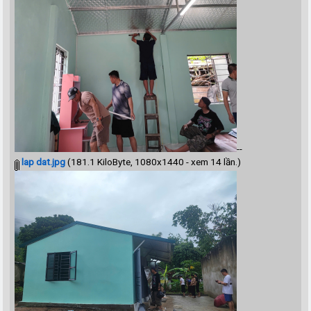
--
lap dat.jpg
(181.1 KiloByte, 1080x1440 - xem 14 lần.)