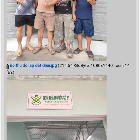
--
bo thu do lap dat dien.jpg
(214.54 KiloByte, 1080x1440 - xem 14
lần.)