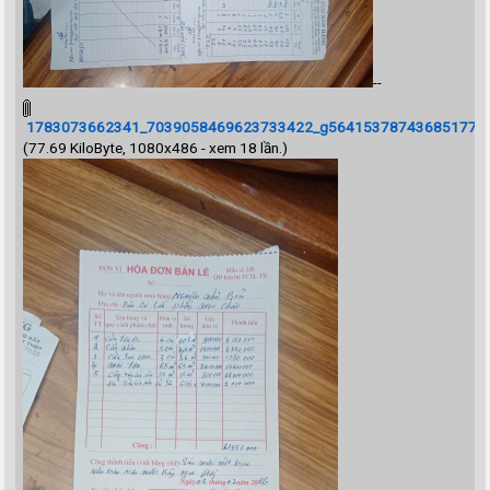
--
1783073662341_7039058469623733422_g5641537874368517707_
(77.69 KiloByte, 1080x486 - xem 18 lần.)