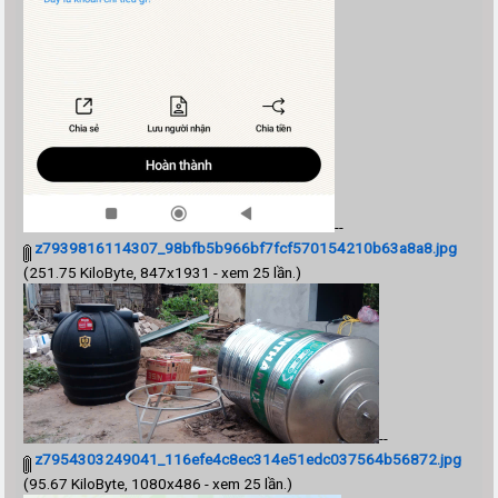
--
z7939816114307_98bfb5b966bf7fcf570154210b63a8a8.jpg
(251.75 KiloByte, 847x1931 - xem 25 lần.)
--
z7954303249041_116efe4c8ec314e51edc037564b56872.jpg
(95.67 KiloByte, 1080x486 - xem 25 lần.)