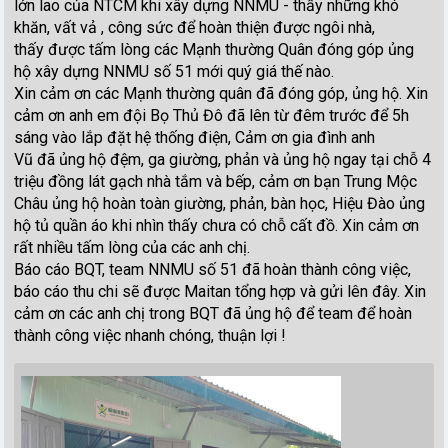
lớn lao của NTCM khi xây dựng NNMU - thấy những khó
khăn, vất vả , công sức để hoàn thiện được ngôi nhà,
thấy được tấm lòng các Mạnh thường Quân đóng góp ủng
hộ xây dựng NNMU số 51 mới quý giá thế nào.
Xin cảm ơn các Mạnh thường quân đã đóng góp, ủng hộ. Xin
cảm ơn anh em đội Bọ Thủ Đô đã lên từ đêm trước để 5h
sáng vào lắp đặt hệ thống điện, Cảm ơn gia đình anh
Vũ đã ủng hộ đệm, ga giường, phản và ủng hộ ngay tại chỗ 4
triệu đồng lát gạch nhà tắm và bếp, cảm ơn bạn Trung Mộc
Châu ủng hộ hoàn toàn giường, phản, bàn học, Hiệu Đào ủng
hộ tủ quần áo khi nhìn thấy chưa có chỗ cất đồ. Xin cảm ơn
rất nhiều tấm lòng của các anh chị.
Báo cáo BQT, team NNMU số 51 đã hoàn thành công việc,
báo cáo thu chi sẽ được Maitan tổng hợp và gửi lên đây. Xin
cảm ơn các anh chị trong BQT đã ủng hộ để team để hoàn
thành công việc nhanh chóng, thuận lợi !