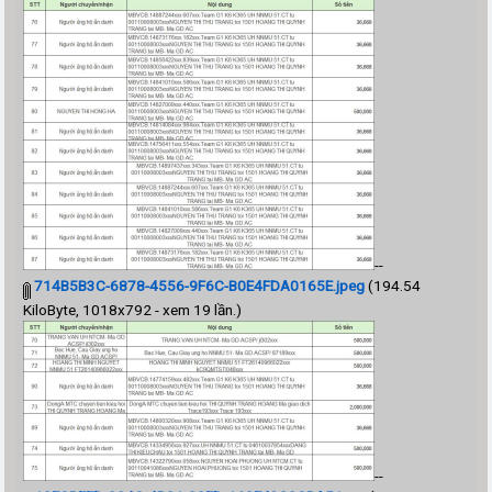
--
714B5B3C-6878-4556-9F6C-B0E4FDA0165E.jpeg
(194.54
KiloByte, 1018x792 - xem 19 lần.)
--