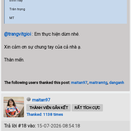
trình này
Trân trọng
MT
@trangvitgioi
: Em thực hiện dùm nhé.
Xin cảm ơn sự chung tay của cả nhà ạ.
Thân mến.
The following users thanked this post:
maitan97
,
maitramtg
,
danganh
maitan97
THÀNH VIÊN GẮN KẾT
RẤT TÍCH CỰC
Thanked: 1138 times
Trả lời #18 vào:
15-07-2026 08:54:18